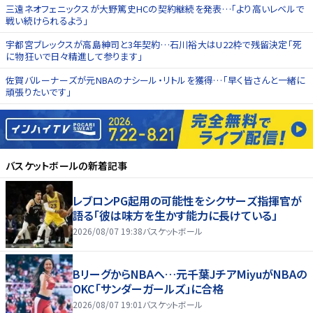
三遠ネオフェニックスが大野篤史HCの契約継続を発表…「より高いレベルで
戦い続けられるよう」
宇都宮ブレックスが高島紳司と3年契約…石川裕大はU22枠で残留決定「死
に物狂いで日々精進して参ります」
佐賀バルーナーズが元NBAのナシール・リトルを獲得…「早く皆さんと一緒に
頑張りたいです」
バスケットボール
の新着記事
レブロンPG起用の可能性をシクサーズ指揮官が
語る「彼は味方を生かす能力に長けている」
2026/08/07 19:38
バスケットボール
BリーグからNBAへ…元千葉JチアMiyuがNBAの
OKC「サンダーガールズ」に合格
2026/08/07 19:01
バスケットボール