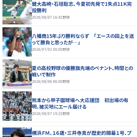
健大高崎・石垣聡志、今夏初先発で1失点11Ｋ完
投勝利
2026/08/07 16:41
野球
八幡商15年ぶり勝利ならず 「エースの田上を送
って勝負と思ったが…」
2026/07/02 00:00
野球
夏の高校野球の優勝旗先端のペナント、時間との
戦いで制作
2026/08/06 06:00
野球
熊本から甲子園球場へ大応援団 初出場の有
明、被災地にエール届ける
2026/08/07 19:25
野球
横浜ＦＭ、１６歳・三井寺真が歴史的開幕１号、プ