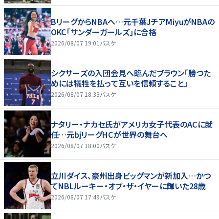
BリーグからNBAへ…元千葉JチアMiyuがNBAの
OKC「サンダーガールズ」に合格
2026/08/07 19:01
バスケ
シクサーズの入団会見へ臨んだブラウン「勝つた
めには犠牲を払って互いを信頼すること」
2026/08/07 18:33
バスケ
ナタリー・ナカセ氏がアメリカ女子代表のACに就
任…元bjリーグHCが世界の舞台へ
2026/08/07 18:00
バスケ
立川ダイス、豪州出身ビッグマンが新加入…かつ
てNBLルーキー・オブ・ザ・イヤーに輝いた28歳
2026/08/07 17:49
バスケ