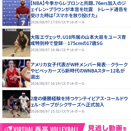
【NBA】今季からレブロンと共闘、76ers加入のジ
ェイレン・ブラウンが本音を吐露 トレード通告を
受けた時は「スマホを放り投げた」
2026/08/07 17:03
バスケットボール
大阪エヴェッサ、U18所属の山本大扇をユース育
成特別枠で登録…175cmの17歳SG
2026/08/07 16:46
バスケットボール
アメリカ女子代表がW杯メンバー発表…クラーク
やビベッカーズら新時代のWNBAスター12名が
選出
2026/08/07 16:19
バスケットボール
2度の優勝経験を持つケンテイビアス・コールドウ
ェル・ポープがシクサーズへ正式加入
2026/08/07 15:32
バスケットボール