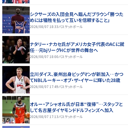
シクサーズの入団会見へ臨んだブラウン「勝つた
めには犠牲を払って互いを信頼すること」
2026/08/07 18:33
バスケットボール
ナタリー・ナカセ氏がアメリカ女子代表のACに就
任…元bjリーグHCが世界の舞台へ
2026/08/07 18:00
バスケットボール
立川ダイス、豪州出身ビッグマンが新加入…かつ
てNBLルーキー・オブ・ザ・イヤーに輝いた28歳
2026/08/07 17:49
バスケットボール
オルー・アシャオル氏が日本“復帰”…スタッフと
して名古屋ダイヤモンドドルフィンズへ加入
2026/08/07 17:13
バスケットボール