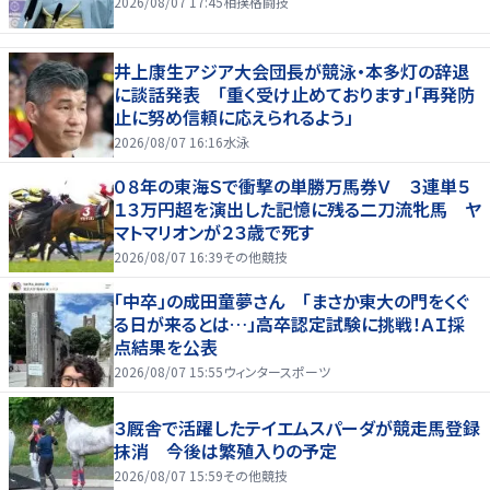
2026/08/07 17:45
相撲格闘技
井上康生アジア大会団長が競泳・本多灯の辞退
に談話発表 「重く受け止めております」「再発防
止に努め信頼に応えられるよう」
2026/08/07 16:16
水泳
０８年の東海Ｓで衝撃の単勝万馬券Ｖ ３連単５
１３万円超を演出した記憶に残る二刀流牝馬 ヤ
マトマリオンが２３歳で死す
2026/08/07 16:39
その他競技
「中卒」の成田童夢さん 「まさか東大の門をくぐ
る日が来るとは…」高卒認定試験に挑戦！ＡＩ採
点結果を公表
2026/08/07 15:55
ウィンタースポーツ
３厩舎で活躍したテイエムスパーダが競走馬登録
抹消 今後は繁殖入りの予定
2026/08/07 15:59
その他競技