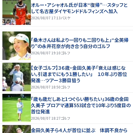
オルー・アシャオル氏が日本“復帰”…スタッフと
して名古屋ダイヤモンドドルフィンズへ加入
2026/08/07 17:13
バスケ
「桑木さんは私より一回りも二回りも上」“全英帰
り”の永井花奈が向き合う自分のゴルフ
2026/08/07 19:10
ゴルフ
【女子ゴルフ】３６歳・金田久美子「衰えは感じな
い。引退までにもう１勝したい」 １０年ぶり首位
発進…ツアー３勝目狙う
2026/08/07 18:50
ゴルフ
「歳も歳だしあと1つぐらい勝ちたい」36歳の金田
久美子 プロアマ通算553試合で10年ぶり5度目の
首位発進
2026/08/07 18:27
ゴルフ
金田久美子ら４人が首位に並ぶ 体調不良から