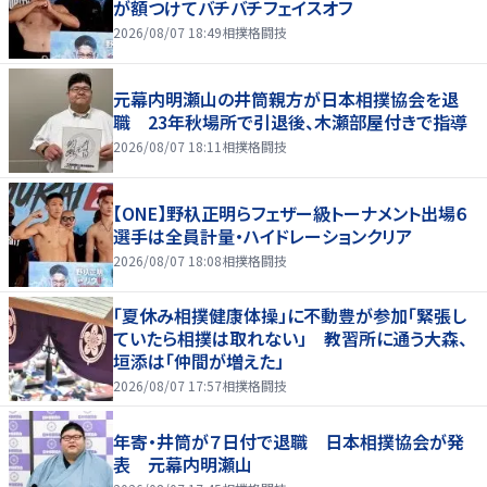
が額つけてバチバチフェイスオフ
2026/08/07 18:49
相撲格闘技
元幕内明瀬山の井筒親方が日本相撲協会を退
職 23年秋場所で引退後、木瀬部屋付きで指導
2026/08/07 18:11
相撲格闘技
【ONE】野杁正明らフェザー級トーナメント出場６
選手は全員計量・ハイドレーションクリア
2026/08/07 18:08
相撲格闘技
「夏休み相撲健康体操」に不動豊が参加「緊張し
ていたら相撲は取れない」 教習所に通う大森、
垣添は「仲間が増えた」
2026/08/07 17:57
相撲格闘技
年寄・井筒が７日付で退職 日本相撲協会が発
表 元幕内明瀬山