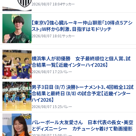
2026/08/07 18:04
サッカー
【東京V】強心臓ルーキー仲山獅恩「10得点５アシ
スト」W杯から刺激、目指すはモドリッチ
2026/08/07 18:01
サッカー
横浜隼人が初優勝 女子最終順位と個人賞、試
合結果一覧【近畿インターハイ2026】
2026/08/07 17:23
バレー
男子3日目（8/7）決勝トーナメント3、4回戦全12試
合結果と最終日（8/8）の試合予定【近畿インター
ハイ2026】
2026/08/07 15:25
バレー
バレーボール大友愛さん 日本代表の長女・美空
とディズニーシー カチューシャ着けて動画撮影
2026/08/07 15:08
バレー