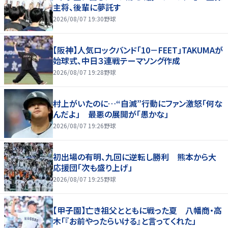
主将、後輩に夢託す
2026/08/07 19:30
野球
【阪神】人気ロックバンド「10－FEET」TAKUMAが
始球式、中日３連戦テーマソング作成
2026/08/07 19:28
野球
村上がいたのに…“自滅”行動にファン激怒「何な
んだよ」 最悪の展開が「愚かな」
2026/08/07 19:26
野球
初出場の有明、九回に逆転し勝利 熊本から大
応援団「次も盛り上げ」
2026/08/07 19:25
野球
【甲子園】亡き祖父とともに戦った夏 八幡商・高
木「『お前やったらいける』と言ってくれた」