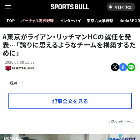
今日の予定
TOP
バーチャル高校野球
インターハイ
東京六大学野球
dodaSPO
A東京の新指揮官に就任したリッチマン ［写真］＝B.LEAGUE
（新しいタブ
A東京がライアン・リッチマンHCの就任を発
表…「誇りに思えるようなチームを構築するた
めに」
2026.06.08 15:59
6月…
記事全文を見る
バスケットボール