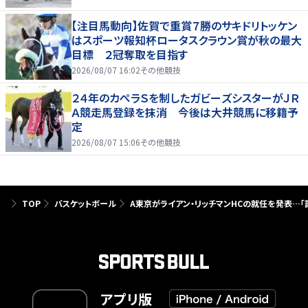
【注目馬動向】佐賀で重賞７勝のサキドリトッケン
はスポーツ報知杯ロータスクラウン賞が秋の最大
目標 ２冠奪取を目指す
2026/08/07 16:02
その他競技
２４年のカペラＳを制したガビーズシスターがＪＲ
Ａ競走馬登録を抹消 今後は大井競馬に移籍予
定
2026/08/07 15:06
その他競技
TOP
バスケットボール
A東京がライアン・リッチマンHCの就任を発表…「
アプリ版