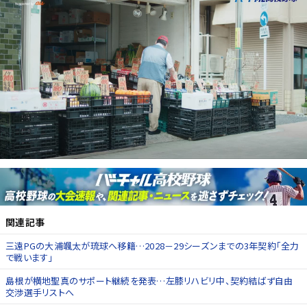
関連記事
三遠PGの大浦颯太が琉球へ移籍…2028－29シーズンまでの3年契約「全力
で戦います」
島根が横地聖真のサポート継続を発表…左膝リハビリ中、契約結ばず自由
交渉選手リストへ