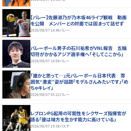
【バレー】佐藤淑乃が乃木坂46ライブ観戦 動画
を公開 メンバーとの対面では固まって話せず
2026/08/07 10:46
バレー
バレーボール男子の石川祐希がVNL報告 五輪
切符がかかるアジア選手権へ「そしてここから」
2026/08/07 10:08
バレー
「誰かと思って…」元バレーボール日本代表 雰
囲気“激変”姿が話題「モデルさんみたいです」「め
ちゃキレイ」
2026/08/07 05:22
バレー
レブロンPG起用の可能性をシクサーズ指揮官が
語る「彼は味方を生かす能力に長けている」
2026/08/07 19:38
バスケ