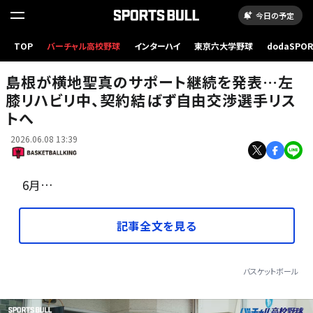
今日の予定
TOP
バーチャル高校野球
インターハイ
東京六大学野球
dodaSPO
今季開幕直後に負傷離脱した島根の横地［写真］＝B.LEAGUE
（新しいタブ
島根が横地聖真のサポート継続を発表…左
膝リハビリ中、契約結ばず自由交渉選手リス
トへ
2026.06.08 13:39
6月…
記事全文を見る
バスケットボール