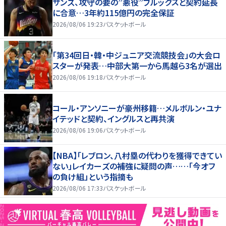
サンズ、攻守の要の”悪役”ブルックスと契約延長
に合意…3年約115億円の完全保証
2026/08/06 19:23
バスケットボール
「第34回日・韓・中ジュニア交流競技会」の大会ロ
スターが発表…中部大第一から馬越ら3名が選出
2026/08/06 19:18
バスケットボール
コール・アンソニーが豪州移籍…メルボルン・ユナ
イテッドと契約、イングルスと再共演
2026/08/06 19:06
バスケットボール
【NBA】「レブロン、八村塁の代わりを獲得できてい
ない」レイカーズの補強に疑問の声……「今オフ
の負け組」という指摘も
2026/08/06 17:33
バスケットボール