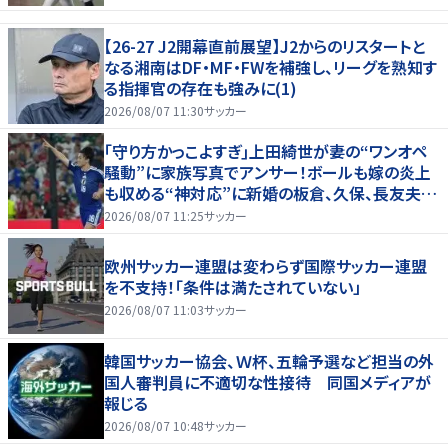
【26-27 J2開幕直前展望】J2からのリスタートと
なる湘南はDF・MF・FWを補強し、リーグを熟知す
る指揮官の存在も強みに(1)
2026/08/07 11:30
サッカー
｢守り方かっこよすぎ｣上田綺世が妻の“ワンオペ
騒動”に家族写真でアンサー！ボールも嫁の炎上
も収める“神対応”に新婚の板倉、久保、長友夫妻
もエール！
2026/08/07 11:25
サッカー
欧州サッカー連盟は変わらず国際サッカー連盟
を不支持！「条件は満たされていない」
2026/08/07 11:03
サッカー
韓国サッカー協会、Ｗ杯、五輪予選など担当の外
国人審判員に不適切な性接待 同国メディアが
報じる
2026/08/07 10:48
サッカー