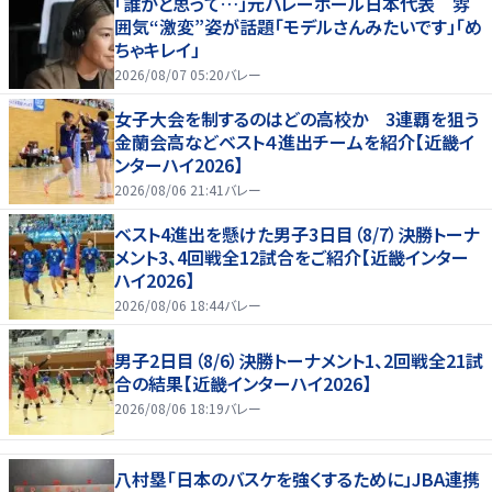
「誰かと思って…」元バレーボール日本代表 雰
囲気“激変”姿が話題「モデルさんみたいです」「め
ちゃキレイ」
2026/08/07 05:20
バレー
女子大会を制するのはどの高校か 3連覇を狙う
金蘭会高などベスト４進出チームを紹介【近畿イ
ンターハイ2026】
2026/08/06 21:41
バレー
ベスト4進出を懸けた男子3日目（8/7）決勝トーナ
メント3、4回戦全12試合をご紹介【近畿インター
ハイ2026】
2026/08/06 18:44
バレー
男子2日目（8/6）決勝トーナメント1、2回戦全21試
合の結果【近畿インターハイ2026】
2026/08/06 18:19
バレー
八村塁「日本のバスケを強くするために」JBA連携