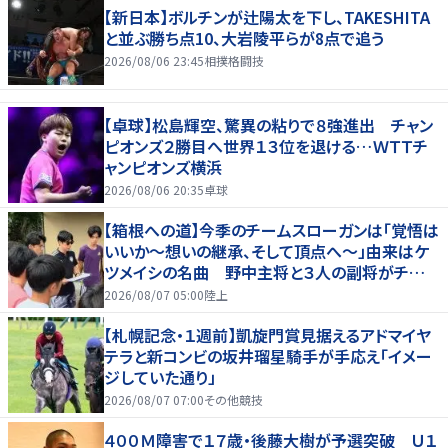
【新日本】ボルチンが辻陽太を下し、TAKESHITA
と並ぶ勝ち点10、大岩陵平らが8点で追う
2026/08/06 23:45
相撲格闘技
【卓球】松島輝空、驚異の粘りで８強進出 チャン
ピオンズ２勝目へ世界１３位を退ける…ＷＴＴチ
ャンピオンズ横浜
2026/08/06 20:35
卓球
【箱根への道】今季のチームスローガンは「覚悟は
いいか～想いの継承、そして頂点へ～」由来はケ
ツメイシの名曲 野中主将と３人の副将がチーム
を引っ張る…夏合宿特集第１弾、国学院大
2026/08/07 05:00
陸上
【札幌記念・１週前】凱旋門賞見据えるアドマイヤ
テラと新コンビの坂井瑠星騎手が手応え「イメー
ジしていた通り」
2026/08/07 07:00
その他競技
４００Ｍ障害で１７歳・後藤大樹が予選突破 Ｕ１