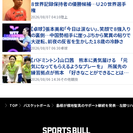
８世界記録保持者の優勝候補…Ｕ２０世界選手
権
2026/08/07 04:10
陸上
【卓球】張本美和「今日は涙ない」、笑顔で８強入り
の裏側…中国勢相手に崖っぷちから驚異の粘りで
大逆転、前夜の反省を生かした１８歳の冷静さ
2026/08/07 06:30
卓球
【バドミントン】山口茜 熊本に勇気届ける 「元
気になってもらえるようなプレーを」 所属先の
練習拠点が熊本 「好きなことができることは当
たり前じゃない」
2026/08/06 14:36
その他競技
TOP
バスケットボール
島根が横地聖真のサポート継続を発表…左膝リハ