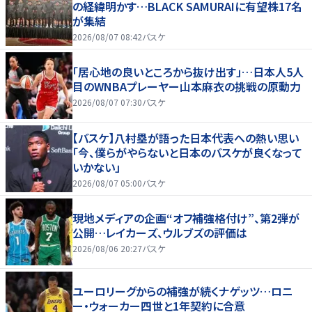
の経緯明かす…BLACK SAMURAIに有望株17名
が集結
2026/08/07 08:42
バスケ
「居心地の良いところから抜け出す」…日本人5人
目のWNBAプレーヤー山本麻衣の挑戦の原動力
2026/08/07 07:30
バスケ
【バスケ】八村塁が語った日本代表への熱い思い
「今、僕らがやらないと日本のバスケが良くなって
いかない」
2026/08/07 05:00
バスケ
現地メディアの企画“オフ補強格付け”、第2弾が
公開…レイカーズ、ウルブズの評価は
2026/08/06 20:27
バスケ
ユーロリーグからの補強が続くナゲッツ…ロニ
ー・ウォーカー四世と1年契約に合意