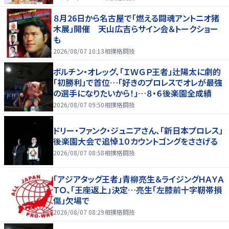
８月26日から名古屋で「燃える闘魂アントニオ猪
木展」開催 天山広吉らサイン会＆トークショー
も
2026/08/07 10:13
相撲格闘技
ボルチン・オレッグ、「ＩＷＧＰ王者」辻陽太に劇的
「初勝利」で首位…「好きのプロレスでオレが最強
の選手になりたいから！」…８・６後楽園全成績
2026/08/07 09:50
相撲格闘技
ドリー・ファンク・ジュニアさん、「新日本プロレス」
後楽園大会で追悼１０カウントゴングをささげる
2026/08/07 08:58
相撲格闘技
「アジアタッグ王者」青柳亮生＆ライジングＨＡＹＡ
ＴＯ、「王座返上」決定…亮生「左膝前十字靭帯損
傷」欠場で
2026/08/07 08:29
相撲格闘技