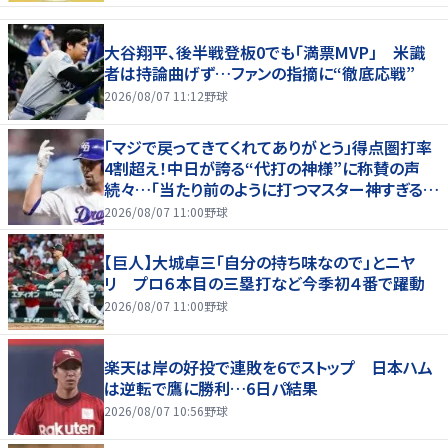
大谷翔平、後半戦登板0でも「満票MVP」 米識
者は持論曲げず…ファンの指摘に“徹底応戦”
2026/08/07 11:12
野球
「マジで戻ってきてくれてありがとう」得点圏打率
4割超え！中日が誇る“代打の神様”に称賛の声
続々…「当たり前のように打つマスター神すぎる」
「また初球で決めたな」
2026/08/07 11:00
野球
【巨人】大城卓三「自分の持ち味なので」とニヤ
リ プロ６本目の三塁打など今季初４番で躍動
2026/08/07 11:00
野球
楽天は岸の好投で連敗を6でストップ 日本ハム
は逆転で鷹に勝利…6日パ結果
2026/08/07 10:56
野球