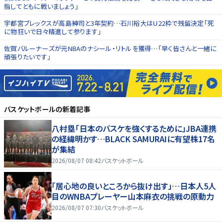
指してともに戦いましょう」
宇都宮ブレックスが高島紳司と3年契約…石川裕大はU22枠で残留決定「死
に物狂いで日々精進して参ります」
佐賀バルーナーズが元NBAのナシール・リトルを獲得…「早く皆さんと一緒に
頑張りたいです」
バスケットボール
の新着記事
八村塁「日本のバスケを強くするために」JBA連携
の経緯明かす…BLACK SAMURAIに有望株17名
が集結
2026/08/07 08:42
バスケットボール
「居心地の良いところから抜け出す」…日本人5人
目のWNBAプレーヤー山本麻衣の挑戦の原動力
2026/08/07 07:30
バスケットボール