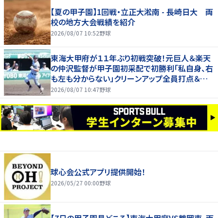
【夏の甲子園】1回戦・立正大淞南 - 長崎日大 両
校の地方大会戦績を紹介
2026/08/07 10:52
野球
東海大甲府が１１年ぶり初戦突破！元巨人＆楽天
の仲沢監督が甲子園初采配で初勝利「私自身、右
も左も分からない」クリーンアップ全員打点＆継
投も「理想的」
2026/08/07 10:47
野球
球心会公式アプリ提供開始！
2026/05/27 00:00
野球
【7日の甲子園見どころ】東海大甲府VS鶴岡東、両