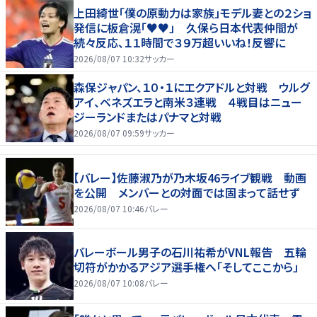
上田綺世「僕の原動力は家族」モデル妻との２ショ
発信に板倉滉「♥♥」 久保ら日本代表仲間が
続々反応、１１時間で３９万超いいね！反響に
2026/08/07 10:32
サッカー
森保ジャパン、１０・１にエクアドルと対戦 ウルグ
アイ、ベネズエラと南米３連戦 ４戦目はニュー
ジーランドまたはパナマと対戦
2026/08/07 09:59
サッカー
【バレー】佐藤淑乃が乃木坂46ライブ観戦 動画
を公開 メンバーとの対面では固まって話せず
2026/08/07 10:46
バレー
バレーボール男子の石川祐希がVNL報告 五輪
切符がかかるアジア選手権へ「そしてここから」
2026/08/07 10:08
バレー