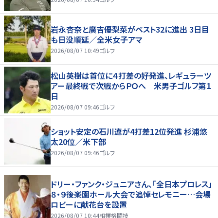
岩永杏奈と廣吉優梨菜がベスト32に進出 3日目
も日没順延／全米女子アマ
2026/08/07 10:49
ゴルフ
松山英樹は首位に４打差の好発進、レギュラーツ
アー最終戦で次戦からＰＯへ 米男子ゴルフ第１
日
2026/08/07 09:46
ゴルフ
ショット安定の石川遼が4打差12位発進 杉浦悠
太20位／米下部
2026/08/07 09:46
ゴルフ
ドリー・ファンク・ジュニアさん、「全日本プロレス」
８・９後楽園ホール大会で追悼セレモニー…会場
ロビーに献花台を設置
2026/08/07 10:44
相撲格闘技