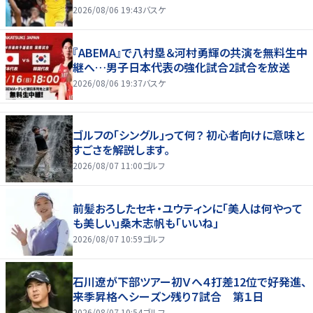
2026/08/06 19:43
バスケ
『ABEMA』で八村塁＆河村勇輝の共演を無料生中
継へ…男子日本代表の強化試合2試合を放送
2026/08/06 19:37
バスケ
ゴルフの「シングル」って何？ 初心者向けに意味と
すごさを解説します。
2026/08/07 11:00
ゴルフ
前髪おろしたセキ・ユウティンに「美人は何やって
も美しい」桑木志帆も「いいね」
2026/08/07 10:59
ゴルフ
石川遼が下部ツアー初Ｖへ４打差12位で好発進、
来季昇格へシーズン残り７試合 第１日
2026/08/07 10:54
ゴルフ