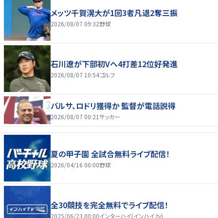
メッツ千賀滉大が1回3者凡退2奪三振
2026/08/07 09:32
野球
石川遼が下部初Vへ4打差12位好発進
2026/08/07 10:54
ゴルフ
バルサ、ロドリ獲得か 監督が電話説得
2026/08/07 00:21
サッカー
夏の甲子園 全試合無料ライブ配信！
2026/04/16 00:00
野球
全30競技を完全無料でライブ配信！
2025/06/23 00:00
インターハイ(インハイ.tv)