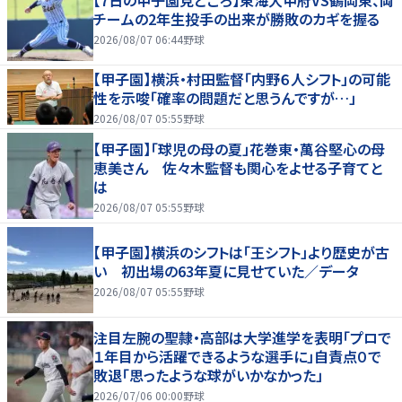
チームの2年生投手の出来が勝敗のカギを握る
2026/08/07 06:44
野球
【甲子園】横浜・村田監督「内野６人シフト」の可能
性を示唆「確率の問題だと思うんですが…」
2026/08/07 05:55
野球
【甲子園】「球児の母の夏」花巻東・萬谷堅心の母
恵美さん 佐々木監督も関心をよせる子育てと
は
2026/08/07 05:55
野球
【甲子園】横浜のシフトは「王シフト」より歴史が古
い 初出場の63年夏に見せていた／データ
2026/08/07 05:55
野球
注目左腕の聖隷・高部は大学進学を表明「プロで
１年目から活躍できるような選手に」自責点０で
敗退「思ったような球がいかなかった」
2026/07/06 00:00
野球