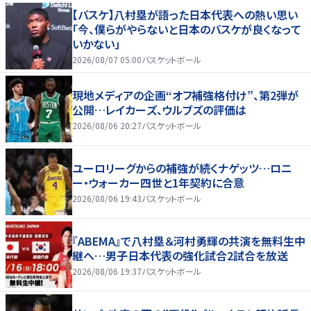
【バスケ】八村塁が語った日本代表への熱い思い
「今、僕らがやらないと日本のバスケが良くなって
いかない」
2026/08/07 05:00
バスケットボール
現地メディアの企画“オフ補強格付け”、第2弾が
公開…レイカーズ、ウルブズの評価は
2026/08/06 20:27
バスケットボール
ユーロリーグからの補強が続くナゲッツ…ロニ
ー・ウォーカー四世と1年契約に合意
2026/08/06 19:43
バスケットボール
『ABEMA』で八村塁＆河村勇輝の共演を無料生中
継へ…男子日本代表の強化試合2試合を放送
2026/08/06 19:37
バスケットボール