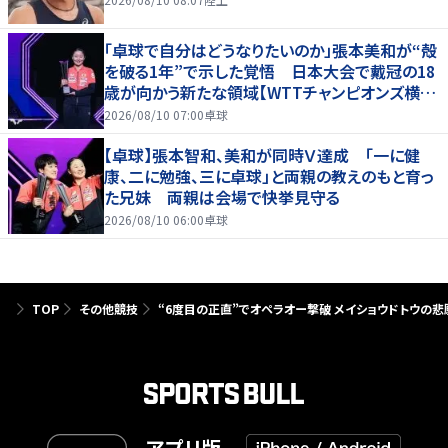
「卓球で自分はどうなりたいのか」張本美和が“殻
を破る1年”で示した覚悟 日本大会で戴冠の18
歳が向かう新たな領域【WTTチャンピオンズ横浜
2026】
2026/08/10 07:00
卓球
【卓球】張本智和、美和が同時Ｖ達成 「一に健
康、二に勉強、三に卓球」と両親の教えのもと育っ
た兄妹 両親は会場で快挙見守る
2026/08/10 06:00
卓球
TOP
その他競技
“6度目の正直”でオペラオー撃破 メイショウドトウの悲
アプリ版