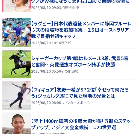
ップがｗ様になってますね」四股で苦悶の表情も
2026/08/10 09:03
相撲格闘技
【ラグビー】日本代表遠征メンバーに静岡ブルーレ
ヴズの稲場巧を追加招集 １５日オーストラリア
戦で目指せ初キャップ
2026/08/10 10:16
ラグビー
シャーガーカップ第4戦はルメール3着、武豊5着
と奮闘…英愛選抜オズボーン騎手が快勝
2026/08/10 05:50
その他競技
【フィギュア】友野一希がSP２位「幸せって何だろ
う」ジャカルタ遠征で見た現地の光景とは
2026/08/10 08:06
ウィンタースポーツ
【陸上】400ｍ障害の後藤大樹が銀「五輪のステッ
プアップ」アジア大会金候補 U20世界選
2026/08/10 08:07
陸上