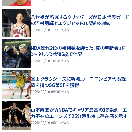
八村塁が所属するクリッパーズが日本代表ガード
の河村勇輝とエグジビット10契約を締結
2026/08/10 11:21
バスケ
NBA歴代2位の勝利数を飾った「真の革新者」ド
ン・ネルソンが86歳で他界
2026/08/10 10:18
バスケ
富山グラウジーズに新戦力…コロンビア代表経
験を持つSG兼SFを獲得
2026/08/10 09:30
バスケ
山本麻衣がWNBAでキャリア最高の16得点…主
力不在のエーシズで25分超出場し存在感を示す
2026/08/10 08:11
バスケ