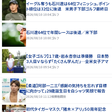
イーグル奪うも石川遼は64位フィニッシュ、ポイン
ト順位は32位に後退 米男子下部ゴルフ最終日
2026/08/10 10:04
ゴルフ
石川遼64位で年間レースは後退／米下部
2026/08/10 10:00
ゴルフ
【女子ゴルフ】１７歳・岩永杏奈は準優勝 日本勢
３人目Ｖならず「たくさん学んだ」…全米女子アマ
2026/08/10 09:54
ゴルフ
【柔道】阿部一二三「感謝の気持ちを忘れず目標
に向かって」29歳誕生日を白シャツ笑顔で報告
2026/08/10 11:12
相撲格闘技
初代タイガーマスク、「猪木×アリ」５０周年記念