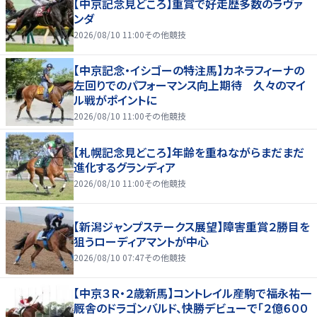
【中京記念見どころ】重賞で好走歴多数のラヴァ
ンダ
2026/08/10 11:00
その他競技
【中京記念・イシゴーの特注馬】カネラフィーナの
左回りでのパフォーマンス向上期待 久々のマイ
ル戦がポイントに
2026/08/10 11:00
その他競技
【札幌記念見どころ】年齢を重ねながらまだまだ
進化するグランディア
2026/08/10 11:00
その他競技
【新潟ジャンプステークス展望】障害重賞２勝目を
狙うローディアマントが中心
2026/08/10 07:47
その他競技
【中京３Ｒ・２歳新馬】コントレイル産駒で福永祐一
厩舎のドラゴンバルド、快勝デビューで「２億６００