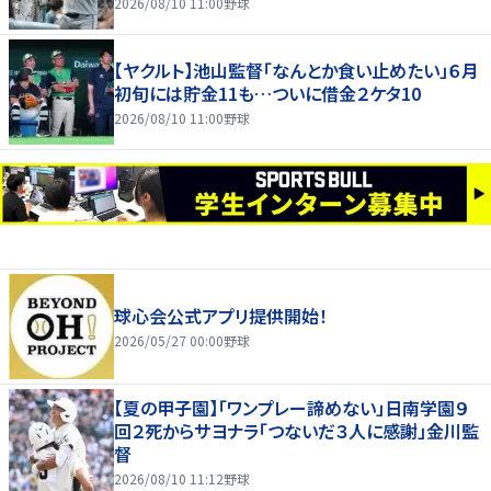
2026/08/10 11:00
野球
【ヤクルト】池山監督「なんとか食い止めたい」６月
初旬には貯金11も…ついに借金２ケタ10
2026/08/10 11:00
野球
球心会公式アプリ提供開始！
2026/05/27 00:00
野球
【夏の甲子園】「ワンプレー諦めない」日南学園９
回２死からサヨナラ「つないだ３人に感謝」金川監
督
2026/08/10 11:12
野球