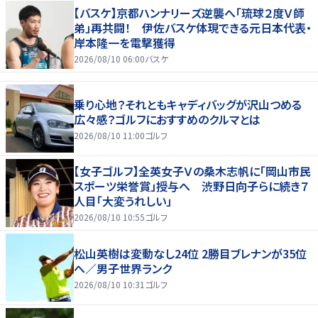
【バスケ】京都ハンナリーズ逆襲へ「琉球２度Ｖ師
弟」再共闘！ 伊佐バスケ体現できる元日本代表・
岸本隆一を電撃獲得
2026/08/10 06:00
バスケ
乗り心地？それともキャディバッグが沢山つめる
広々感？ゴルフにおすすめのクルマとは
2026/08/10 11:00
ゴルフ
【女子ゴルフ】全英女子Ｖの桑木志帆に「岡山市民
スポーツ栄誉賞」授与へ 渋野日向子らに続き７
人目「大変うれしい」
2026/08/10 10:55
ゴルフ
松山英樹は変動なし24位 2勝目ブレナンが35位
へ／男子世界ランク
2026/08/10 10:31
ゴルフ