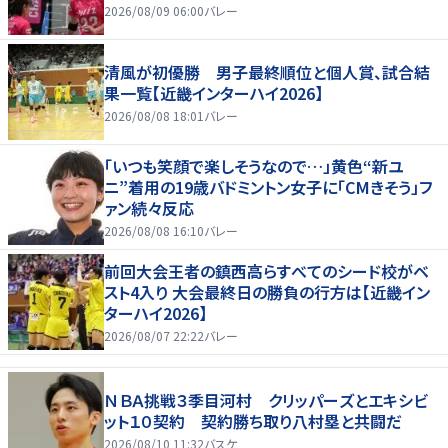
2026/08/09 06:00
バレー
清風が初優勝 男子最終順位と個人賞、試合結
果一覧【近畿インターハイ2026】
2026/08/08 18:01
バレー
「いつも笑顔で楽しそうなので…」黄色“新ユ
ニ”着用の19歳バドミントン女子に「CMきそう」フ
ァン続々反応
2026/08/08 16:10
バレー
前回大会王者の鎮西高らすべてのシード校がベ
スト4入り 大会最終日の勝負の行方は【近畿イン
ターハイ2026】
2026/08/07 22:22
バレー
ＮＢＡ挑戦３季目河村 クリッパーズとエキシビ
ット１０契約 契約勝ち取り八村塁と共闘だ
2026/08/10 11:32
バスケ