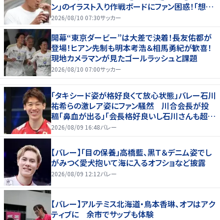
ン｣のイラスト入り作戦ボードにファン困惑！｢想像
よりデカくて吹いた｣
2026/08/10 07:30
サッカー
開幕“東京ダービー”は大差で決着！長友佑都が
登場！ヒアン先制も明本考浩＆相馬勇紀が歓喜！
現地カメラマンが見たゴールラッシュと課題
2026/08/10 07:00
サッカー
「タキシード姿が格好良くて放心状態」バレー石川
祐希らの激レア姿にファン騒然 川合会長が投
稿「鼻血が出る」「会長格好良いし石川さんも超格
好いい」
2026/08/09 16:48
バレー
【バレー】「目の保養」高橋藍、黒Ｔ＆デニム姿でし
がみつく愛犬抱いて海に入るオフショなど披露
2026/08/09 12:12
バレー
【バレー】アルテミス北海道・鳥本香琳、オフはアク
ティブに 余市でサップも体験