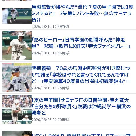
馬淵監督が悔やんだ“流れ”「夏の甲子園では1度
ミスすると」 3失策にバント失敗…無念サヨナラ
負け
2026/08/10 10:39
野球
「影のヒーロー」日南学園の劇勝呼んだ“神走
塁” 悲鳴→歓声にX仰天「特大ファインプレー」
2026/08/10 10:56
野球
明徳義塾 ７０歳の馬淵史郎監督が引き際につ
いて語る「学校はやれと言ってくれてるんですけ
ど…」春夏通算４０度目の出場は初戦突破も“馬
淵節”炸裂
2026/08/10 11:25
野球
【夏の甲子園】サヨナラ打の日南学園・豊丸蒼大
「自分たちの野球貫く」次戦は沖縄尚学－横浜の
勝者と
2026/08/05 00:00
野球
｢泣く｣｢おかえり｣南野拓実が古巣リバプール“ア