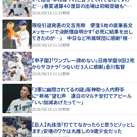
ど…」春夏通算４０度目の出場は初戦突破も“馬
淵節”炸裂
2026/08/10 11:25
野球
現役引退発表の又吉克樹 便箋５枚の直筆長文
メッセージで決断理由明かす「必死に結果を出し
てきたのが…」 中日など所属球団に感謝「根気
強く指導してもらった」
2026/08/10 11:15
野球
【甲子園】「ワンプレー諦めない」日南学園９回２死
からサヨナラ「つないだ３人に感謝」金川監督
2026/08/10 11:12
野球
「2軍に幽閉されてるの謎」阪神助っ人内野手
に“昇格”望む声 連日のマルチ安打でアピール
「いい加減あげたって〜」
2026/08/10 11:00
野球
【巨人】丸佳浩「打ててなかったらと思うとゾッとし
ます」安堵のワケは丸推しの９歳少女だった