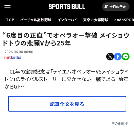
今日の予定
TOP
バーチャル高校野球
インターハイ
東京六大学野球
dodaSPO
01年の宝塚記念を制したメイショウドトウ(c)netkeiba
（新しいタブ
“6度目の正直”でオペラオー撃破 メイショウ
ドトウの悲願Vから25年
2026.06.08 08:00
01年の宝塚記念は「テイエムオペラオーVSメイショウド
トウ」のライバルストーリーに欠かせない一戦である。前年
からGI…
記事全文を見る
その他競技