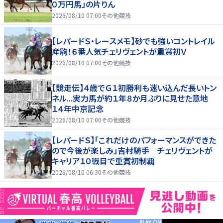
０万円馬」の片りん
2026/08/10 07:00
その他競技
【レパードＳ・レースメモ】砂でも強いコントレイル
産駒！６番人気チェリヴェントが重賞初Ｖ
2026/08/10 07:00
その他競技
【競走伝】４歳でＧ１初勝利も迷い込んだ長いトン
ネル...実力馬が約１年８か月ぶりに見せた意地
１４年中京記念
2026/08/10 07:00
その他競技
【レパードＳ】「これだけのパフォーマンスができた
ので今後が楽しみ」吉村騎手 チェリヴェントが
キャリア１０戦目で重賞初制覇
2026/08/10 06:30
その他競技