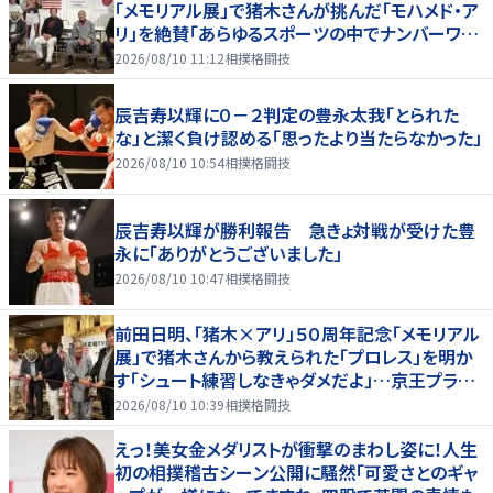
「メモリアル展」で猪木さんが挑んだ「モハメド・ア
リ」を絶賛「あらゆるスポーツの中でナンバーワン
の存在」
2026/08/10 11:12
相撲格闘技
辰吉寿以輝に０－２判定の豊永太我「とられた
な」と潔く負け認める「思ったより当たらなかった」
2026/08/10 10:54
相撲格闘技
辰吉寿以輝が勝利報告 急きょ対戦が受けた豊
永に「ありがとうございました」
2026/08/10 10:47
相撲格闘技
前田日明、「猪木×アリ」５０周年記念「メモリアル
展」で猪木さんから教えられた「プロレス」を明か
す「シュート練習しなきゃダメだよ」…京王プラザ
ホテルで３１日まで
2026/08/10 10:39
相撲格闘技
えっ！美女金メダリストが衝撃のまわし姿に！人生
初の相撲稽古シーン公開に騒然「可愛さとのギャ