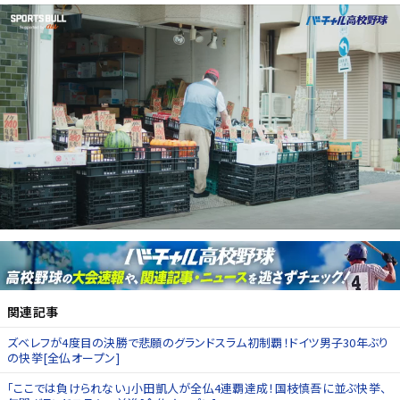
関連記事
ズベレフが4度目の決勝で悲願のグランドスラム初制覇！ドイツ男子30年ぶり
の快挙[全仏オープン]
「ここでは負けられない」小田凱人が全仏4連覇達成！国枝慎吾に並ぶ快挙、