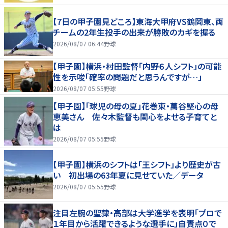
【7日の甲子園見どころ】東海大甲府VS鶴岡東、両
チームの2年生投手の出来が勝敗のカギを握る
2026/08/07 06:44
野球
【甲子園】横浜・村田監督「内野６人シフト」の可能
性を示唆「確率の問題だと思うんですが…」
2026/08/07 05:55
野球
【甲子園】「球児の母の夏」花巻東・萬谷堅心の母
恵美さん 佐々木監督も関心をよせる子育てと
は
2026/08/07 05:55
野球
【甲子園】横浜のシフトは「王シフト」より歴史が古
い 初出場の63年夏に見せていた／データ
2026/08/07 05:55
野球
注目左腕の聖隷・高部は大学進学を表明「プロで
１年目から活躍できるような選手に」自責点０で