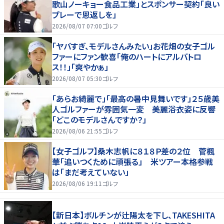
歌山ノーキョー食品工業」とスポンサー契約「良い
プレーで恩返しを」
2026/08/07 07:00
ゴルフ
「ヤバすぎ、モデルさんみたい」お花畑の女子ゴル
ファーにファン歓喜「俺のハートにアルバトロ
ス！！」「爽やかぁ」
2026/08/07 05:30
ゴルフ
「あらお綺麗で」「最高の暑中見舞いです」２５歳美
人ゴルファーが雰囲気一変 美麗浴衣姿に反響
「どこのモデルさんですか？」
2026/08/06 21:55
ゴルフ
【女子ゴルフ】桑木志帆に８１８Ｐ差の２位 菅楓
華「追いつくために頑張る」 米ツアー本格参戦
は「まだ考えていない」
2026/08/06 19:11
ゴルフ
【新日本】ボルチンが辻陽太を下し、TAKESHITA