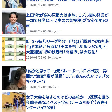
2026/08/07 06:00
サッカー
上田綺世「僕の原動力は家族」モデル妻の発言が
一部で騒動に…渦中の男気投稿に「安心です」の
声
2026/08/07 06:00
サッカー
8月8・9日｢Jリーグ勝敗｣予想(1)｢勝利予想8割超
え｣ド本命が危ない！王者を苦しめる｢地の利｣と
大型補強！初の秋春制｢開幕戦｣は大波乱！
2026/08/07 05:30
サッカー
「誰かと思って…」元バレーボール日本代表 雰
囲気“激変”姿が話題「モデルさんみたいです」「め
ちゃキレイ」
2026/08/07 05:20
バレー
女子大会を制するのはどの高校か 3連覇を狙う
金蘭会高などベスト４進出チームを紹介【近畿イ
ンターハイ2026】