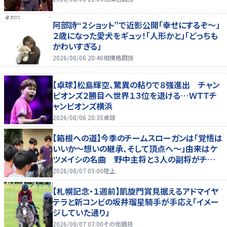
阿部詩“２ショット”で近影公開「幸せにするぞ〜」
２歳になった愛犬をギュッ！「人形かと」「どっちも
かわいすぎる」
2026/08/06 20:40
相撲格闘技
【卓球】松島輝空、驚異の粘りで８強進出 チャン
ピオンズ２勝目へ世界１３位を退ける…ＷＴＴチ
ャンピオンズ横浜
2026/08/06 20:35
卓球
【箱根への道】今季のチームスローガンは「覚悟は
いいか～想いの継承、そして頂点へ～」由来はケ
ツメイシの名曲 野中主将と３人の副将がチーム
を引っ張る…夏合宿特集第１弾、国学院大
2026/08/07 05:00
陸上
【札幌記念・１週前】凱旋門賞見据えるアドマイヤ
テラと新コンビの坂井瑠星騎手が手応え「イメー
ジしていた通り」
2026/08/07 07:00
その他競技