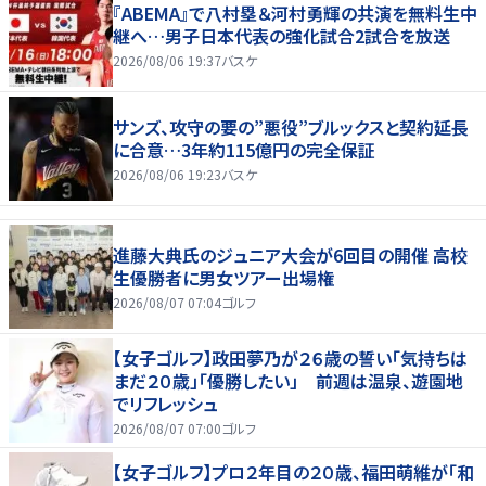
『ABEMA』で八村塁＆河村勇輝の共演を無料生中
継へ…男子日本代表の強化試合2試合を放送
2026/08/06 19:37
バスケ
サンズ、攻守の要の”悪役”ブルックスと契約延長
に合意…3年約115億円の完全保証
2026/08/06 19:23
バスケ
進藤大典氏のジュニア大会が6回目の開催 高校
生優勝者に男女ツアー出場権
2026/08/07 07:04
ゴルフ
【女子ゴルフ】政田夢乃が２６歳の誓い「気持ちは
まだ２０歳」「優勝したい」 前週は温泉、遊園地
でリフレッシュ
2026/08/07 07:00
ゴルフ
【女子ゴルフ】プロ２年目の２０歳、福田萌維が「和