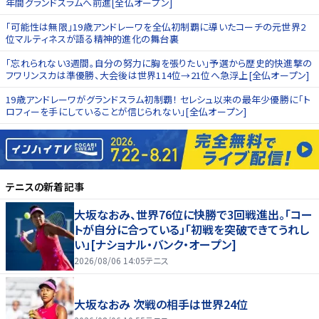
年間グランドスラムへ前進[全仏オープン]
「可能性は無限」19歳アンドレーワを全仏初制覇に導いたコーチの元世界2
位マルティネスが語る精神的進化の舞台裏
「忘れられない3週間。自分の努力に胸を張りたい」予選から歴史的快進撃の
フワリンスカは準優勝、大会後は世界114位→21位へ急浮上[全仏オープン]
19歳アンドレーワがグランドスラム初制覇！ セレシュ以来の最年少優勝に「ト
ロフィーを手にしていることが信じられない」[全仏オープン]
テニス
の新着記事
大坂なおみ、世界76位に快勝で3回戦進出。「コー
トが自分に合っている」「初戦を突破できてうれし
い」[ナショナル・バンク・オープン]
2026/08/06 14:05
テニス
大坂なおみ 次戦の相手は世界24位