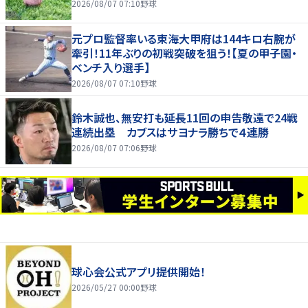
2026/08/07 07:10
野球
元プロ監督率いる東海大甲府は144キロ右腕が
牽引！11年ぶりの初戦突破を狙う！【夏の甲子園・
ベンチ入り選手】
2026/08/07 07:10
野球
鈴木誠也、無安打も延長11回の申告敬遠で24戦
連続出塁 カブスはサヨナラ勝ちで４連勝
2026/08/07 07:06
野球
球心会公式アプリ提供開始！
2026/05/27 00:00
野球