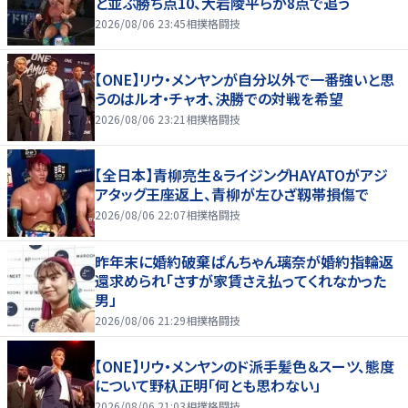
と並ぶ勝ち点10、大岩陵平らが8点で追う
2026/08/06 23:45
相撲格闘技
【ONE】リウ・メンヤンが自分以外で一番強いと思
うのはルオ・チャオ、決勝での対戦を希望
2026/08/06 23:21
相撲格闘技
【全日本】青柳亮生＆ライジングHAYATOがアジ
アタッグ王座返上、青柳が左ひざ靱帯損傷で
2026/08/06 22:07
相撲格闘技
昨年末に婚約破棄ぱんちゃん璃奈が婚約指輪返
還求められ「さすが家賃さえ払ってくれなかった
男」
2026/08/06 21:29
相撲格闘技
【ONE】リウ・メンヤンのド派手髪色＆スーツ、態度
について野杁正明「何とも思わない」
2026/08/06 21:03
相撲格闘技