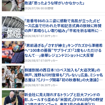
敗退「思ったような球がいかなかった」
2026/07/06 00:00
野球
｢背番号86のユニ姿に感動で鳥肌が立った｣Eピ
ース広島で行われた平和記念式典の放映に称賛
の声｢素晴らしい取り組み｣｢平和を祈る場所に相
応しい｣
2026/08/07 07:30
サッカー
｢男前過ぎる｣｢さすが紳士｣キングカズから澤穂希
へ“100本の薔薇”サプライズ！｢2度もいただける
なんて…｣豪華レジェンド2ショットに大反響
2026/08/07 07:00
サッカー
群雄割拠の西日本！ロペス加入も｢大迫次第｣の
神戸、浅野＆川村復帰も｢ブレない｣広島、ミシャ名
古屋は？【Jリーグ開幕｢初の秋春制｣の大激論】
(2)
2026/08/07 06:30
サッカー
新会社に見え隠れするトランプと巨大ファンドの
影、ルールすら歪める｢米国式｣【FIFA3兆円の野望
と2度のオウンゴール、来年3月の会長選】(2)