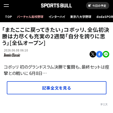
今日の予定
TOP
バーチャル高校野球
インターハイ
東京六大学野球
dodaSPO
（新しいタブ
「またここに戻ってきたい」コボッリ、全仏初決
勝は力尽くも充実の2週間「自分を誇りに思
う」[全仏オープン]
2026.06.08 06:10
コボッリ 初のグランドスラム決勝で奮闘も、最終セットは痙
攣との戦いに 6月8日…
記事全文を見る
テニス