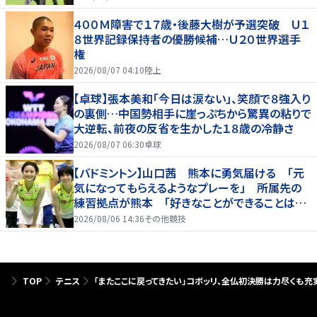
４００Ｍ障害で１７歳・後藤大樹が予選突破 Ｕ１
８世界記録保持者の優勝候補…Ｕ２０世界選手
権
2026/08/07 04:10
陸上
【卓球】張本美和「今日は涙ない」、笑顔で８強入り
の裏側…中国勢相手に崖っぷちから驚異の粘りで
大逆転、前夜の反省を生かした１８歳の冷静さ
2026/08/07 06:30
卓球
【バドミントン】山口茜 熊本に勇気届ける 「元
気になってもらえるようなプレーを」 所属先の
練習拠点が熊本 「好きなことができることは当
たり前じゃない」
2026/08/06 14:36
その他競技
TOP
テニス
「またここに戻ってきたい」コボッリ、全仏初決勝は力尽くも充実