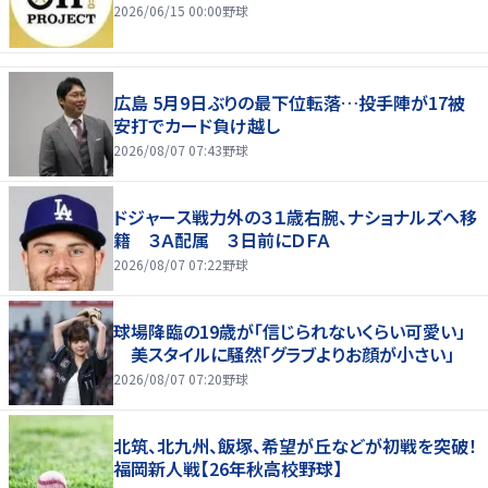
2026/06/15 00:00
野球
広島 5月9日ぶりの最下位転落…投手陣が17被
安打でカード負け越し
2026/08/07 07:43
野球
ドジャース戦力外の３１歳右腕、ナショナルズへ移
籍 ３Ａ配属 ３日前にＤＦＡ
2026/08/07 07:22
野球
球場降臨の19歳が「信じられないくらい可愛い」
美スタイルに騒然「グラブよりお顔が小さい」
2026/08/07 07:20
野球
北筑、北九州、飯塚、希望が丘などが初戦を突破！
福岡新人戦【26年秋高校野球】