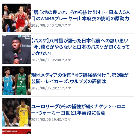
「居心地の良いところから抜け出す」…日本人5人
目のWNBAプレーヤー山本麻衣の挑戦の原動力
2026/08/07 07:30
バスケ
【バスケ】八村塁が語った日本代表への熱い思い
「今、僕らがやらないと日本のバスケが良くなって
いかない」
2026/08/07 05:00
バスケ
現地メディアの企画“オフ補強格付け”、第2弾が
公開…レイカーズ、ウルブズの評価は
2026/08/06 20:27
バスケ
ユーロリーグからの補強が続くナゲッツ…ロニ
ー・ウォーカー四世と1年契約に合意
2026/08/06 19:43
バスケ