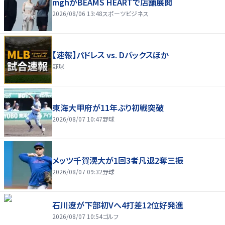
mghがBEAMS HEARTで店舗展開
2026/08/06 13:48
スポーツビジネス
【速報】パドレス vs. Dバックスほか
野球
東海大甲府が11年ぶり初戦突破
2026/08/07 10:47
野球
メッツ千賀滉大が1回3者凡退2奪三振
2026/08/07 09:32
野球
石川遼が下部初Vへ4打差12位好発進
2026/08/07 10:54
ゴルフ