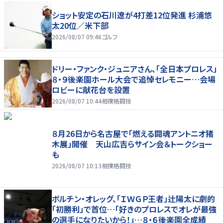
ショット安定の石川遼が4打差12位発進 杉浦悠
太20位／米下部
2026/08/07 09:46
ゴルフ
ドリー・ファンク・ジュニアさん、「全日本プロレス」
８・９後楽園ホール大会で追悼セレモニー…会場
ロビーに献花台を設置
2026/08/07 10:44
相撲格闘技
８月26日から名古屋で「燃える闘魂アントニオ猪
木展」開催 天山広吉らサイン会＆トークショー
も
2026/08/07 10:13
相撲格闘技
ボルチン・オレッグ、「ＩＷＧＰ王者」辻陽太に劇的
「初勝利」で首位…「好きのプロレスでオレが最強
の選手になりたいから！」…８・６後楽園全成績