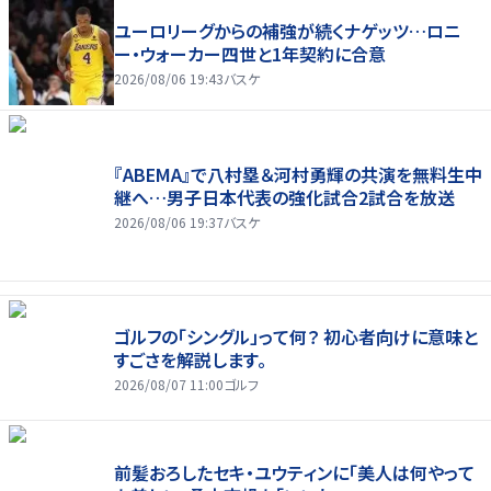
ユーロリーグからの補強が続くナゲッツ…ロニ
ー・ウォーカー四世と1年契約に合意
2026/08/06 19:43
バスケ
『ABEMA』で八村塁＆河村勇輝の共演を無料生中
継へ…男子日本代表の強化試合2試合を放送
2026/08/06 19:37
バスケ
ゴルフの「シングル」って何？ 初心者向けに意味と
すごさを解説します。
2026/08/07 11:00
ゴルフ
前髪おろしたセキ・ユウティンに「美人は何やって