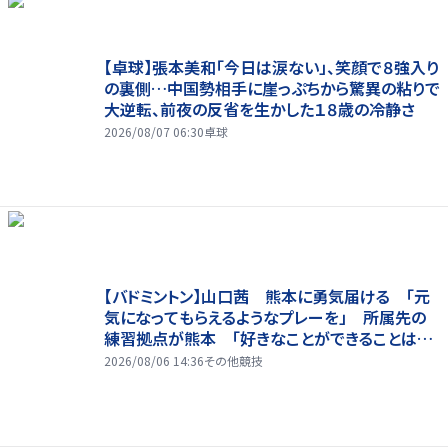
【卓球】張本美和「今日は涙ない」、笑顔で８強入り
の裏側…中国勢相手に崖っぷちから驚異の粘りで
大逆転、前夜の反省を生かした１８歳の冷静さ
2026/08/07 06:30
卓球
【バドミントン】山口茜 熊本に勇気届ける 「元
気になってもらえるようなプレーを」 所属先の
練習拠点が熊本 「好きなことができることは当
たり前じゃない」
2026/08/06 14:36
その他競技