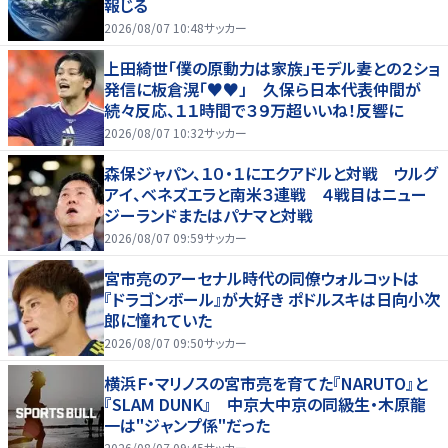
報じる
2026/08/07 10:48
サッカー
上田綺世「僕の原動力は家族」モデル妻との２ショ
発信に板倉滉「♥♥」 久保ら日本代表仲間が
続々反応、１１時間で３９万超いいね！反響に
2026/08/07 10:32
サッカー
森保ジャパン、１０・１にエクアドルと対戦 ウルグ
アイ、ベネズエラと南米３連戦 ４戦目はニュー
ジーランドまたはパナマと対戦
2026/08/07 09:59
サッカー
宮市亮のアーセナル時代の同僚ウォルコットは
『ドラゴンボール』が大好き ポドルスキは日向小次
郎に憧れていた
2026/08/07 09:50
サッカー
横浜Ｆ・マリノスの宮市亮を育てた『NARUTO』と
『SLAM DUNK』 中京大中京の同級生・木原龍
一は"ジャンプ係"だった
2026/08/07 09:45
サッカー