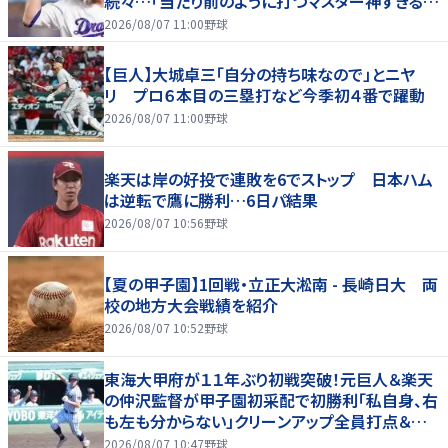
続々…「当たり前のように打つマスター神すぎる」
「また初球で決めたな」
2026/08/07 11:00
野球
【巨人】大城卓三「自分の持ち味なので」とニヤ
リ プロ６本目の三塁打など今季初４番で躍動
2026/08/07 11:00
野球
楽天は岸の好投で連敗を6でストップ 日本ハム
は逆転で鷹に勝利…6日パ結果
2026/08/07 10:56
野球
【夏の甲子園】1回戦・立正大淞南 - 長崎日大 両
校の地方大会戦績を紹介
2026/08/07 10:52
野球
東海大甲府が１１年ぶり初戦突破！元巨人＆楽天
の仲沢監督が甲子園初采配で初勝利「私自身、右
も左も分からない」クリーンアップ全員打点＆継
投も「理想的」
2026/08/07 10:47
野球