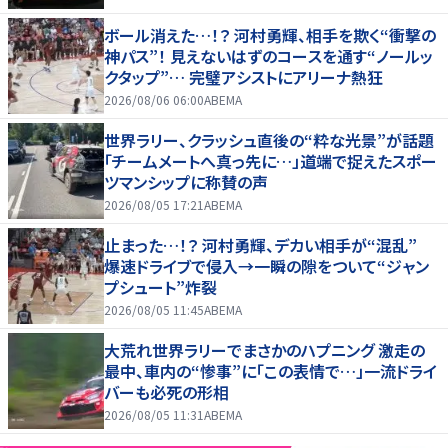
ボール消えた…！？ 河村勇輝、相手を欺く“衝撃の
神パス”！ 見えないはずのコースを通す“ノールッ
クタップ”… 完璧アシストにアリーナ熱狂
2026/08/06 06:00
ABEMA
世界ラリー、クラッシュ直後の“粋な光景”が話題
「チームメートへ真っ先に…」道端で捉えたスポー
ツマンシップに称賛の声
2026/08/05 17:21
ABEMA
止まった…！？ 河村勇輝、デカい相手が“混乱”
爆速ドライブで侵入→一瞬の隙をついて“ジャン
プシュート”炸裂
2026/08/05 11:45
ABEMA
大荒れ世界ラリーでまさかのハプニング 激走の
最中、車内の“惨事”に「この表情で…」一流ドライ
バーも必死の形相
2026/08/05 11:31
ABEMA