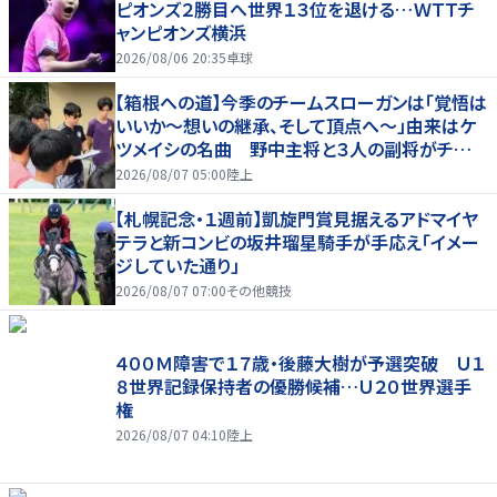
ピオンズ２勝目へ世界１３位を退ける…ＷＴＴチ
ャンピオンズ横浜
2026/08/06 20:35
卓球
【箱根への道】今季のチームスローガンは「覚悟は
いいか～想いの継承、そして頂点へ～」由来はケ
ツメイシの名曲 野中主将と３人の副将がチーム
を引っ張る…夏合宿特集第１弾、国学院大
2026/08/07 05:00
陸上
【札幌記念・１週前】凱旋門賞見据えるアドマイヤ
テラと新コンビの坂井瑠星騎手が手応え「イメー
ジしていた通り」
2026/08/07 07:00
その他競技
４００Ｍ障害で１７歳・後藤大樹が予選突破 Ｕ１
８世界記録保持者の優勝候補…Ｕ２０世界選手
権
2026/08/07 04:10
陸上