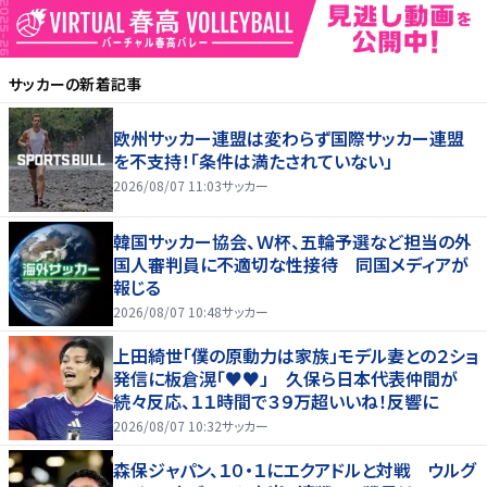
サッカー
の新着記事
欧州サッカー連盟は変わらず国際サッカー連盟
を不支持！「条件は満たされていない」
2026/08/07 11:03
サッカー
韓国サッカー協会、Ｗ杯、五輪予選など担当の外
国人審判員に不適切な性接待 同国メディアが
報じる
2026/08/07 10:48
サッカー
上田綺世「僕の原動力は家族」モデル妻との２ショ
発信に板倉滉「♥♥」 久保ら日本代表仲間が
続々反応、１１時間で３９万超いいね！反響に
2026/08/07 10:32
サッカー
森保ジャパン、１０・１にエクアドルと対戦 ウルグ