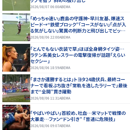
ップを狙う”斜めの抜け出し”
2026/08/07 06:00
ABEMA
「めっちゃ速い」鹿島の守護神・早川友基、爆速ス
ピード→“鉄壁ブロック”「コースがない」「点が入
る気がしない」驚異の判断力と飛び出しでビッグ
セーブ
2026/08/06 22:00
ABEMA
「とんでもない衣装で草」ほぼ全身網タイツ姿…
ラテン系美女レスラーの電撃復帰が話題「えらい
セクシー」
2026/08/06 18:59
ABEMA
「まさか連勝するとは」トヨタ24歳伏兵、最終コー
ナーで看板ぶち抜き「常軌を逸したラリーで」最後
まで“全開”貫き躍動
2026/08/06 11:31
ABEMA
「やばいやばい」首絞め、吐血…米マットで戦慄の
大暴走…ファン“ドン引き” 「普通に危険技」
2026/08/06 09:07
ABEMA