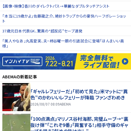
【画像・映像】香川のダイレクトパス→華麗なダブルタッチアシスト
「本当に19歳かよ」佐藤龍之介、絶妙トラップからの豪快ハーフボレーショッ
ト
37歳元日本代表GK、驚異の“超反応”セーブ連発
「美人やなあ」丸高愛実、夫・柿谷曜一朗の引退試合に登場「ほんまいい奥
様」
ABEMA
の新着記事
「ギャルレフェリーだ」「初めて見た」米マットに“異
色”のかわいいレフェリーが降臨 ファンざわめき
2026/08/07 08:09
ABEMA
「100点満点」マリノス谷村海那、完璧ムーブ→“裏
抜け弾”「これぞ9番」「興奮する！」相手守備のギャ