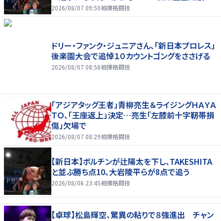
2026/08/07 09:50
相撲格闘技
ドリー・ファンク・ジュニアさん、「新日本プロレス」
後楽園大会で追悼１０カウントゴングをささげる
2026/08/07 08:58
相撲格闘技
「アジアタッグ王者」青柳亮生＆ライジングＨＡＹＡ
ＴＯ、「王座返上」決定…亮生「左膝前十字靭帯損
傷」欠場で
2026/08/07 08:29
相撲格闘技
【新日本】ボルチンが辻陽太を下し、TAKESHITA
と並ぶ勝ち点10、大岩陵平らが8点で追う
2026/08/06 23:45
相撲格闘技
【卓球】松島輝空、驚異の粘りで８強進出 チャン