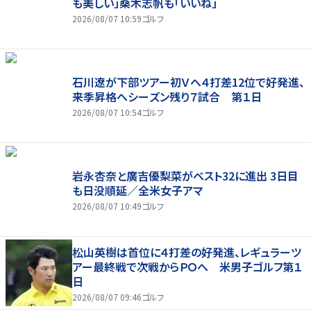
も美しい」桑木志帆も「いいね」
2026/08/07 10:59
ゴルフ
石川遼が下部ツアー初Ｖへ４打差12位で好発進、
来季昇格へシーズン残り７試合 第１日
2026/08/07 10:54
ゴルフ
岩永杏奈と廣吉優梨菜がベスト32に進出 3日目
も日没順延／全米女子アマ
2026/08/07 10:49
ゴルフ
松山英樹は首位に４打差の好発進、レギュラーツ
アー最終戦で次戦からＰＯへ 米男子ゴルフ第１
日
2026/08/07 09:46
ゴルフ