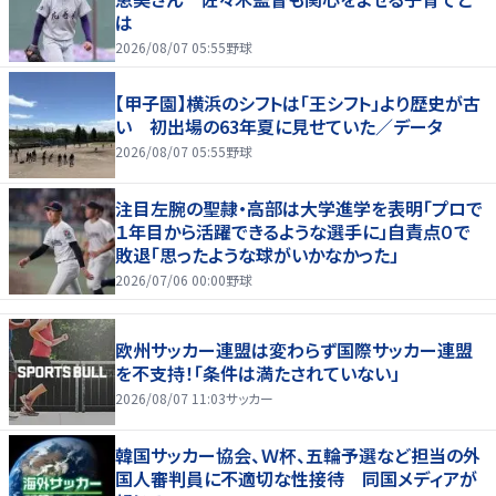
は
2026/08/07 05:55
野球
【甲子園】横浜のシフトは「王シフト」より歴史が古
い 初出場の63年夏に見せていた／データ
2026/08/07 05:55
野球
注目左腕の聖隷・高部は大学進学を表明「プロで
１年目から活躍できるような選手に」自責点０で
敗退「思ったような球がいかなかった」
2026/07/06 00:00
野球
欧州サッカー連盟は変わらず国際サッカー連盟
を不支持！「条件は満たされていない」
2026/08/07 11:03
サッカー
韓国サッカー協会、Ｗ杯、五輪予選など担当の外
国人審判員に不適切な性接待 同国メディアが