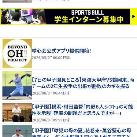
球心会公式アプリ提供開始！
2026/05/27 00:00
野球
【7日の甲子園見どころ】東海大甲府VS鶴岡東、両
チームの2年生投手の出来が勝敗のカギを握る
2026/08/07 06:44
野球
【甲子園】横浜・村田監督「内野６人シフト」の可能
性を示唆「確率の問題だと思うんですが…」
2026/08/07 05:55
野球
【甲子園】「球児の母の夏」花巻東・萬谷堅心の母
恵美さん 佐々木監督も関心をよせる子育てと