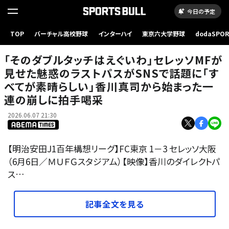
今日の予定
TOP
バーチャル高校野球
インターハイ
東京六大学野球
dodaSPO
（新しいタブ
「そのダブルタッチはえぐいわ」セレッソMFが
見せた魅惑のラストパスがSNSで話題に「す
べてが素晴らしい」香川真司から始まった一
連の崩しに拍手喝采
2026.06.07 21:30
【明治安田J1百年構想リーグ】FC東京 1－3 セレッソ大阪
（6月6日／ＭＵＦＧスタジアム）【映像】香川のダイレクトパ
ス…
記事全文を見る