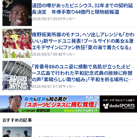
退団の噂があったビニシウス、32年までの契約延
長決定 年俸手取り44億円と現地紙報道
2026/08/07 09:03
サッカー
南野拓実所属のモナコ、ヘソ出しアレンジも｢かわ
いい｣新サードユニ発表！プールサイドの美女＆激
エモデザインにファン熱狂｢夏の海で着たくなる｣
2026/08/07 08:40
サッカー
｢背番号86のユニ姿に感動で鳥肌が立った｣Eピ
ース広島で行われた平和記念式典の放映に称賛
の声｢素晴らしい取り組み｣｢平和を祈る場所に相
応しい｣
2026/08/07 07:30
サッカー
おすすめの記事