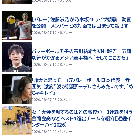
【バレー】佐藤淑乃が乃木坂46ライブ観戦 動画
を公開 メンバーとの対面では固まって話せず
2026/08/07 10:46
バレー
バレーボール男子の石川祐希がVNL報告 五輪
切符がかかるアジア選手権へ「そしてここから」
2026/08/07 10:08
バレー
「誰かと思って…」元バレーボール日本代表 雰
囲気“激変”姿が話題「モデルさんみたいです」「め
ちゃキレイ」
2026/08/07 05:20
バレー
女子大会を制するのはどの高校か 3連覇を狙う
金蘭会高などベスト４進出チームを紹介【近畿イ
ンターハイ2026】
2026/08/06 21:41
バレー