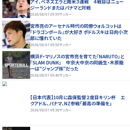
アイ、ベネズエラと南米３連戦 ４戦目はニュー
ジーランドまたはパナマと対戦
2026/08/07 09:59
サッカー
宮市亮のアーセナル時代の同僚ウォルコットは
『ドラゴンボール』が大好き ポドルスキは日向小次
郎に憧れていた
2026/08/07 09:50
サッカー
横浜Ｆ・マリノスの宮市亮を育てた『NARUTO』と
『SLAM DUNK』 中京大中京の同級生・木原龍
一は"ジャンプ係"だった
2026/08/07 09:45
サッカー
【日本代表】10月に森保監督２度目キリン杯 エ
クアドル、パナマ、NZ参戦「最高の準備を」
2026/08/07 09:38
サッカー