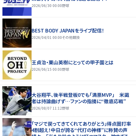
2026/06/30 00:00
野球
BEST BODY JAPANをライブ配信！
2026/04/01 00:00
その他競技
王貞治・栗山英樹にとっての甲子園とは
2026/06/15 00:00
野球
大谷翔平、後半戦登板0でも「満票MVP」 米識
者は持論曲げず…ファンの指摘に“徹底応戦”
2026/08/07 11:12
野球
「マジで戻ってきてくれてありがとう」得点圏打率
4割超え！中日が誇る“代打の神様”に称賛の声