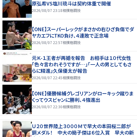
原弘希VS塩川琉斗は契約体重で開催
2026/08/07 23:18
相撲格闘技
【ONE】スーパーレックがまさかの右ひざ負傷でダ
ヤカエフにTKO負け、４連敗で正念場
2026/08/07 22:57
相撲格闘技
元Ｋ-１王者が再婚を報告 お相手は１０代女性
「色々言われそうですが…」「一人の男としてもさ
らに精進」久保優太が報告
2026/08/07 22:45
相撲格闘技
【ONE】優勝候補グレゴリアンがローキック蹴りま
くってウスビャンに勝利、４強進出
2026/08/07 22:30
相撲格闘技
Ｕ２０世界陸上３０００Ｍで早大の本田桜二郎が
銅メダル！ 中大の簡子傑は６位入賞 早大の新