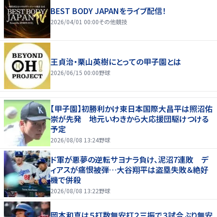
BEST BODY JAPANをライブ配信！
2026/04/01 00:00
その他競技
王貞治・栗山英樹にとっての甲子園とは
2026/06/15 00:00
野球
【甲子園】初勝利かけ東日本国際大昌平は照沼佑
崇が先発 地元いわきから大応援団駆けつける
予定
2026/08/08 13:24
野球
ド軍が悪夢の逆転サヨナラ負け、泥沼7連敗 デ
ィアスが痛恨被弾…大谷翔平は盗塁失敗＆絶好
機で併殺
2026/08/08 13:22
野球
岡本和真は５打数無安打２三振で３試合ぶり無安