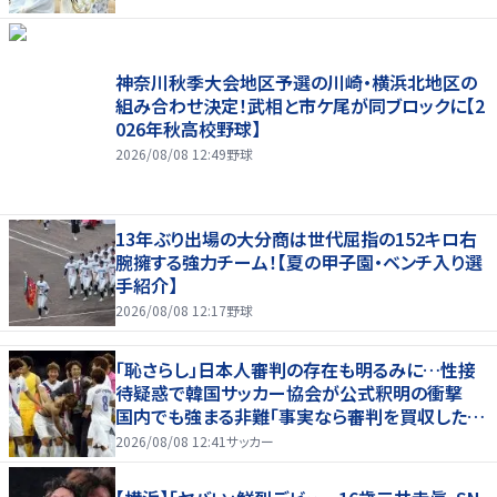
神奈川秋季大会地区予選の川崎・横浜北地区の
組み合わせ決定！武相と市ケ尾が同ブロックに【2
026年秋高校野球】
2026/08/08 12:49
野球
13年ぶり出場の大分商は世代屈指の152キロ右
腕擁する強力チーム！【夏の甲子園・ベンチ入り選
手紹介】
2026/08/08 12:17
野球
「恥さらし」日本人審判の存在も明るみに…性接
待疑惑で韓国サッカー協会が公式釈明の衝撃
国内でも強まる非難「事実なら審判を買収したこ
とになる」
2026/08/08 12:41
サッカー