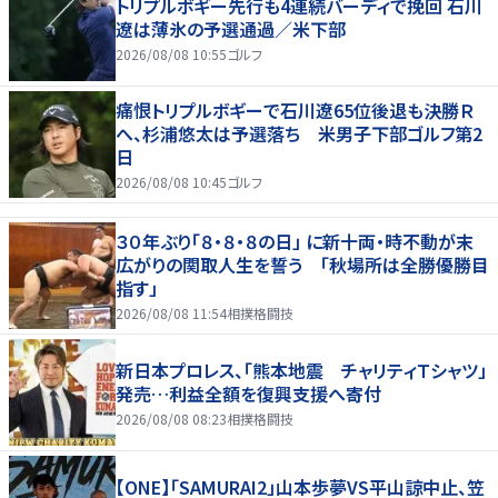
トリプルボギー先行も4連続バーディで挽回 石川
遼は薄氷の予選通過／米下部
2026/08/08 10:55
ゴルフ
痛恨トリプルボギーで石川遼65位後退も決勝Ｒ
へ、杉浦悠太は予選落ち 米男子下部ゴルフ第2
日
2026/08/08 10:45
ゴルフ
３０年ぶり「８・８・８の日」 に新十両・時不動が末
広がりの関取人生を誓う 「秋場所は全勝優勝目
指す」
2026/08/08 11:54
相撲格闘技
新日本プロレス、「熊本地震 チャリティＴシャツ」
発売…利益全額を復興支援へ寄付
2026/08/08 08:23
相撲格闘技
【ONE】「SAMURAI2」山本歩夢VS平山諒中止、笠