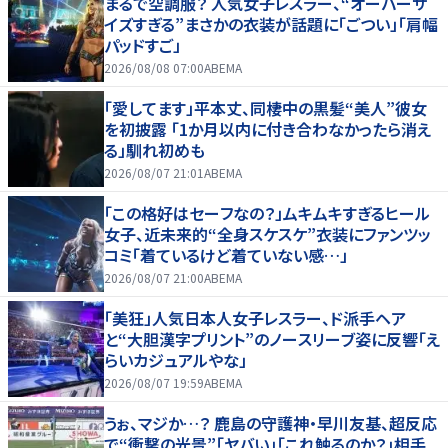
まるで空調服？ 人気女子レスラー、“オーバーサ
イズすぎる”まさかの衣装が話題に「ごつい」「肩幅
パッドすご」
2026/08/08 07:00
ABEMA
「愛してます」平本丈、同棲中の黒髪“美人”彼女
を初披露 「1か月以内に付き合わなかったら消え
る」馴れ初めも
2026/08/07 21:01
ABEMA
「この格好はセーフなの？」ムキムキすぎるヒール
女子、近未来的“全身スケスケ”衣装にファンツッ
コミ「着ているけど着ていない感…」
2026/08/07 21:00
ABEMA
「美狂」人気日本人女子レスラー、ド派手ヘア
と“大胆漢字プリント”のノースリーブ姿に反響「え
らいカジュアルやな」
2026/08/07 19:59
ABEMA
うぉ、マジか…？ 鹿島の守護神・早川友基、超反応
で“衝撃の光景”「ヤバい」「これ触るのか？」相手