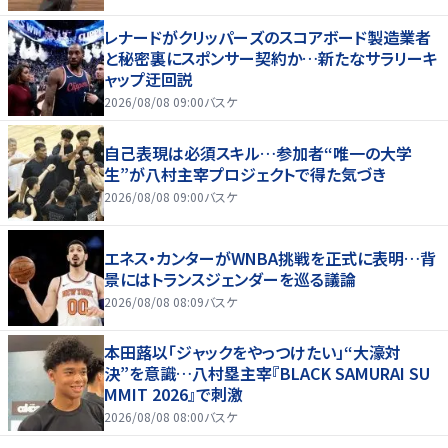
レナードがクリッパーズのスコアボード製造業者
と秘密裏にスポンサー契約か‬…新たなサラリーキ
ャップ迂回説
2026/08/08 09:00
バスケ
自己表現は必須スキル…参加者“唯一の大学
生”が八村主宰プロジェクトで得た気づき
2026/08/08 09:00
バスケ
エネス・カンターがWNBA挑戦を正式に表明…背
景にはトランスジェンダーを巡る議論
2026/08/08 08:09
バスケ
本田蕗以「ジャックをやっつけたい」“大濠対
決”を意識…八村塁主宰『BLACK SAMURAI SU
MMIT 2026』で刺激
2026/08/08 08:00
バスケ