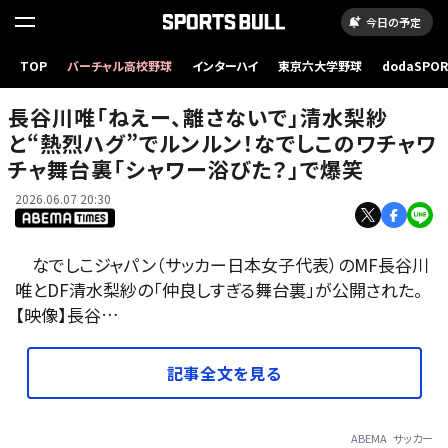
今日の予定
TOP
バーチャル高校野球
インターハイ
東京六大学野球
dodaSPO
（新しいタブ
長谷川唯「ねえー、離さないで」清水梨紗
と“熱烈ハグ”でルンルン！なでしこのワチャワ
チャ舞台裏「シャワー浴びた？」で爆笑
2026.06.07 20:30
なでしこジャパン（サッカー日本女子代表）のMF長谷川
唯とDF清水梨紗の「仲良しすぎる舞台裏」が公開された。
【映像】長谷…
記事全文を見る
ABEMA
サッカー