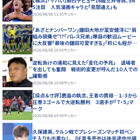
【横浜】「ヤバい」鮮烈デビュー16歳三井寺眞、SN
S注目 人気漫画キャラと「見間違え」も
2026/08/08 11:55
サッカー
｢あざとナンバーワン｣鎌田大地が冨安健洋に“肩
組み頭乗せ”!?｢パレス兄弟｣爆誕の歓迎ムービー
に大反響｢最後の鎌田可愛すぎる｣｢粋にも程があ
る！」
2026/08/08 10:50
サッカー
逆転負けの浦和に見えた「変化の予兆」 退場者
を出しても奮闘 戦術的変更が呼んだ１０人での
躍動感
2026/08/08 10:00
サッカー
【採点＆寸評】鹿島の執念、王者の貫禄…１-３から
圧巻３ゴールで大逆転勝利 ３選手が「７・５」マ
ーク
2026/08/08 09:59
サッカー
久保建英、ケルン戦でプレシーズンマッチ初ベン
チ入りも出番なし DF喜多壱也は後半途中出場