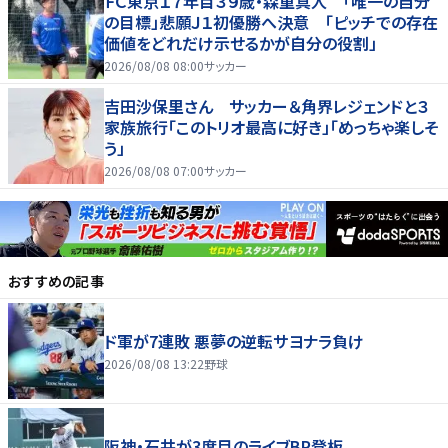
ＦＣ東京１７年目３９歳・森重真人 「唯一の自分
の目標」悲願Ｊ１初優勝へ決意 「ピッチでの存在
価値をどれだけ示せるかが自分の役割」
2026/08/08 08:00
サッカー
吉田沙保里さん サッカー＆角界レジェンドと３
家族旅行「このトリオ最高に好き」「めっちゃ楽しそ
う」
2026/08/08 07:00
サッカー
おすすめの記事
ド軍が7連敗 悪夢の逆転サヨナラ負け
2026/08/08 13:22
野球
阪神・石井が3度目のライブBP登板