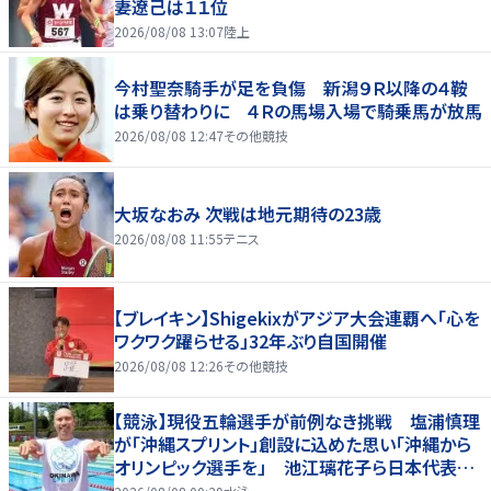
妻遼己は１１位
2026/08/08 13:07
陸上
今村聖奈騎手が足を負傷 新潟９Ｒ以降の４鞍
は乗り替わりに ４Ｒの馬場入場で騎乗馬が放馬
2026/08/08 12:47
その他競技
大坂なおみ 次戦は地元期待の23歳
2026/08/08 11:55
テニス
【ブレイキン】Shigekixがアジア大会連覇へ「心を
ワクワク躍らせる」32年ぶり自国開催
2026/08/08 12:26
その他競技
【競泳】現役五輪選手が前例なき挑戦 塩浦慎理
が「沖縄スプリント」創設に込めた思い「沖縄から
オリンピック選手を」 池江璃花子ら日本代表も
参戦