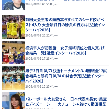
2026/08/08 09:55
サッカー
前回大会王者の鎮西高らすべてのシード校がベ
スト4入り 大会最終日の勝負の行方は【近畿イン
ターハイ2026】
2026/08/07 22:22
バレー
横浜隼人が初優勝 女子最終順位と個人賞、試
合結果一覧【近畿インターハイ2026】
2026/08/07 17:23
バレー
男子3日目（8/7）決勝トーナメント3、4回戦全12試
合結果と最終日（8/8）の試合予定【近畿インター
ハイ2026】
2026/08/07 15:25
バレー
バレーボール大友愛さん 日本代表の長女・美空
とディズニーシー カチューシャ着けて動画撮影