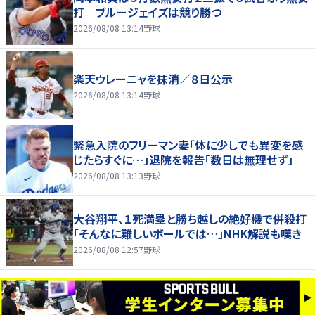
打 ブルージェイズは競り勝つ
2026/08/08 13:14
野球
楽天ウレーニャを抹消／８日公示
2026/08/08 13:14
野球
緊急入院のフリーマン妻「体に少しでも異変を感
じたらすぐに…」退院を報告「数日は無理せず」
2026/08/08 13:13
野球
大谷翔平、１死満塁と勝ち越しの絶好機で併殺打
「そんなに難しいボールでは…」NHK解説も嘆き
2026/08/08 12:57
野球