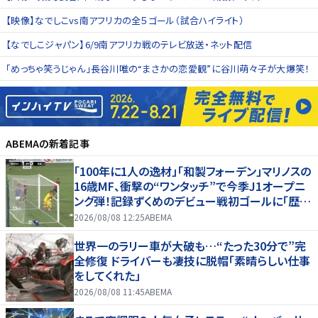
【映像】なでしこvs南アフリカの全５ゴール（試合ハイライト）
【なでしこジャパン】6/9南アフリカ戦のテレビ放送・ネット配信
「めっちゃ笑うじゃん」長谷川唯の“まさかの恋愛観”に谷川萌々子が大爆笑！
ABEMA
の新着記事
「100年に1人の逸材」「和製フォーデン」マリノスの
16歳MF、衝撃の“ワンタッチ”で今季J1オープニ
ング弾！記録ずくめのデビュー戦初ゴールに「歴史
を作りよった」
2026/08/08 12:25
ABEMA
世界一のラリー車が大破も…“たった30分で”完
全修復 ドライバーも凄技に脱帽「素晴らしい仕事
をしてくれた」
2026/08/08 11:45
ABEMA