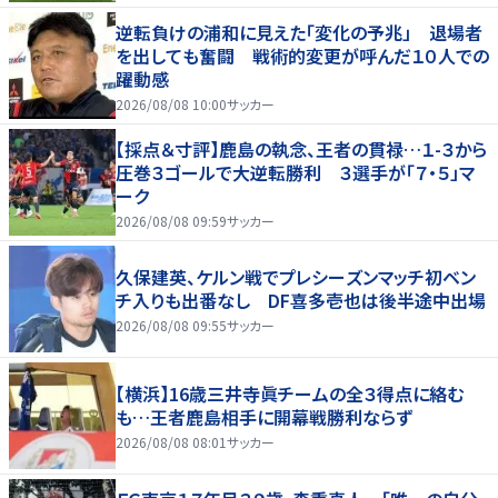
逆転負けの浦和に見えた「変化の予兆」 退場者
を出しても奮闘 戦術的変更が呼んだ１０人での
躍動感
2026/08/08 10:00
サッカー
【採点＆寸評】鹿島の執念、王者の貫禄…１-３から
圧巻３ゴールで大逆転勝利 ３選手が「７・５」マ
ーク
2026/08/08 09:59
サッカー
久保建英、ケルン戦でプレシーズンマッチ初ベン
チ入りも出番なし DF喜多壱也は後半途中出場
2026/08/08 09:55
サッカー
【横浜】16歳三井寺眞チームの全３得点に絡む
も…王者鹿島相手に開幕戦勝利ならず
2026/08/08 08:01
サッカー