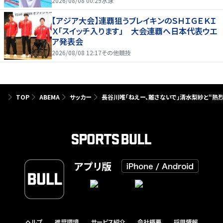
2026/08/08 00:29
水泳
【アジア大会】連覇狙うブレイキンのＳＨＩＧＥＫＩ
Ｘ「スイッチ入ります」 大会連覇へ日本代表ウエ
ア発表会
2026/08/08 12:17
その他競技
TOP
ABEMA
サッカー
長谷川唯「ねえー、離さないで」清水梨紗と“熱
アプリ版
ヘルプ
推奨環境
サービス紹介
会社概要
採用情報