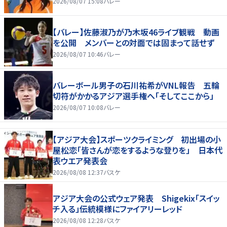
2026/08/07 15:08
バレー
【バレー】佐藤淑乃が乃木坂46ライブ観戦 動画
を公開 メンバーとの対面では固まって話せず
2026/08/07 10:46
バレー
バレーボール男子の石川祐希がVNL報告 五輪
切符がかかるアジア選手権へ「そしてここから」
2026/08/07 10:08
バレー
【アジア大会】スポーツクライミング 初出場の小
屋松恋「皆さんが恋をするような登りを」 日本代
表ウエア発表会
2026/08/08 12:37
バスケ
アジア大会の公式ウェア発表 Shigekix「スイッ
チ入る」伝統模様にファイアリーレッド
2026/08/08 12:28
バスケ