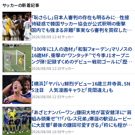
サッカー
の新着記事
「恥さらし」日本人審判の存在も明るみに…性接
待疑惑で韓国サッカー協会が公式釈明の衝撃
国内でも強まる非難「事実なら審判を買収したこ
とになる」
2026/08/08 12:41
サッカー
「100年に1人の逸材」「和製フォーデン」マリノスの
16歳MF、衝撃の“ワンタッチ”で今季J1オープニ
ング弾！記録ずくめのデビュー戦初ゴールに「歴史
を作りよった」
2026/08/08 12:25
サッカー
【横浜】「ヤバい」鮮烈デビュー16歳三井寺眞、SN
S注目 人気漫画キャラと「見間違え」も
2026/08/08 11:55
サッカー
｢あざとナンバーワン｣鎌田大地が冨安健洋に“肩
組み頭乗せ”!?｢パレス兄弟｣爆誕の歓迎ムービー
に大反響｢最後の鎌田可愛すぎる｣｢粋にも程があ
る！」
2026/08/08 10:50
サッカー