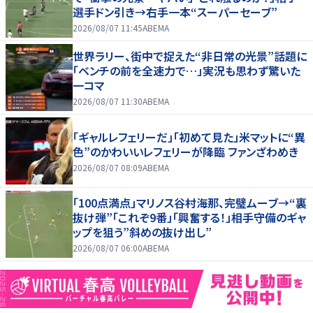
選手ドン引き→右手一本“スーパーセーブ”
2026/08/07 11:45
ABEMA
世界ラリー、街中で捉えた“非日常の光景”話題に
「ベンチの前を全速力で…」実況も思わず驚いた
一コマ
2026/08/07 11:30
ABEMA
「ギャルレフェリーだ」「初めて見た」米マットに“異
色”のかわいいレフェリーが降臨 ファンざわめき
2026/08/07 08:09
ABEMA
「100点満点」マリノス谷村海那、完璧ムーブ→“裏
抜け弾”「これぞ9番」「興奮する！」相手守備のギャ
ップを狙う”斜めの抜け出し”
2026/08/07 06:00
ABEMA