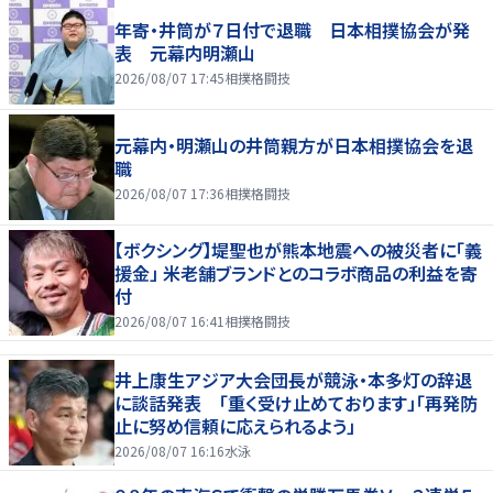
年寄・井筒が７日付で退職 日本相撲協会が発
表 元幕内明瀬山
2026/08/07 17:45
相撲格闘技
元幕内・明瀬山の井筒親方が日本相撲協会を退
職
2026/08/07 17:36
相撲格闘技
【ボクシング】堤聖也が熊本地震への被災者に「義
援金」 米老舗ブランドとのコラボ商品の利益を寄
付
2026/08/07 16:41
相撲格闘技
井上康生アジア大会団長が競泳・本多灯の辞退
に談話発表 「重く受け止めております」「再発防
止に努め信頼に応えられるよう」
2026/08/07 16:16
水泳