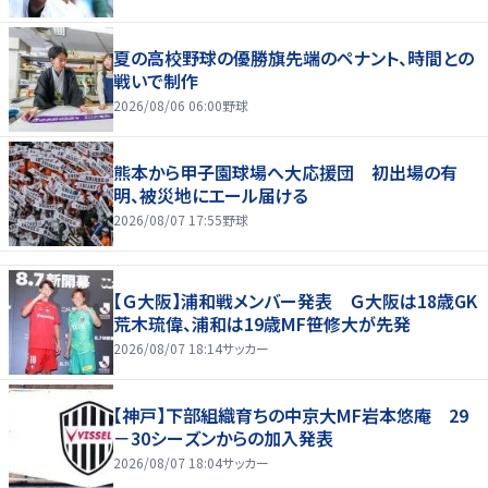
夏の高校野球の優勝旗先端のペナント、時間との
戦いで制作
2026/08/06 06:00
野球
熊本から甲子園球場へ大応援団 初出場の有
明、被災地にエール届ける
2026/08/07 17:55
野球
【Ｇ大阪】浦和戦メンバー発表 Ｇ大阪は18歳GK
荒木琉偉、浦和は19歳MF笹修大が先発
2026/08/07 18:14
サッカー
【神戸】下部組織育ちの中京大MF岩本悠庵 29
－30シーズンからの加入発表
2026/08/07 18:04
サッカー