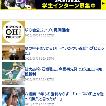
球心会公式アプリ提供開始！
2026/05/27 00:00
野球
夏の甲子園Vから1年…“いかつい近影”に「ビビっ
た」
2026/08/07 16:46
野球
健大高崎・石垣聡志、今夏初先発で1失点11Ｋ完
投勝利
2026/08/07 16:41
野球
八幡商15年ぶり勝利ならず 「エースの田上を送
って勝負と思ったが…」
2026/07/02 00:00
野球