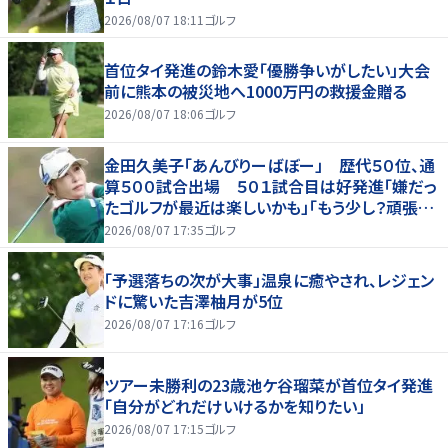
2026/08/07 18:11
ゴルフ
首位タイ発進の鈴木愛「優勝争いがしたい」大会
前に熊本の被災地へ1000万円の救援金贈る
2026/08/07 18:06
ゴルフ
金田久美子「あんびりーばぼー」 歴代５０位、通
算５００試合出場 ５０１試合目は好発進「嫌だっ
たゴルフが最近は楽しいかも」「もう少し？頑張り
たいな」
2026/08/07 17:35
ゴルフ
「予選落ちの次が大事」温泉に癒やされ、レジェン
ドに驚いた吉澤柚月が5位
2026/08/07 17:16
ゴルフ
ツアー未勝利の23歳池ケ谷瑠菜が首位タイ発進
「自分がどれだけいけるかを知りたい」
2026/08/07 17:15
ゴルフ