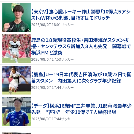
【東京V】強心臓ルーキー仲山獅恩「10得点５アシ
スト」W杯から刺激、目指すはモドリッチ
2026/08/07 18:01
サッカー
鹿島の１８歳現役高校生・吉田湊海がスタメン抜
擢…ヤンマテウスら新加入３人も先発 開幕戦で
横浜ＦＭと激突
2026/08/07 17:53
サッカー
【鹿島】U－19日本代表吉田湊海が18歳23日で開
幕スタメン 内田篤人に次ぐクラブ年少記録
2026/08/07 17:44
サッカー
【データ】横浜16歳MF三井寺眞、J1開幕戦最年少
先発 “吉兆” 年少10傑で７人W杯出場
2026/08/07 17:44
サッカー