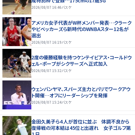
成特別枠で登録…175cmの17歳SG
2026/08/07 16:46
バスケ
アメリカ女子代表がW杯メンバー発表…クラーク
やビベッカーズら新時代のWNBAスター12名が
選出
2026/08/07 16:19
バスケ
2度の優勝経験を持つケンテイビアス・コールドウ
ェル・ポープがシクサーズへ正式加入
2026/08/07 15:32
バスケ
ウェンバンヤマ、スパーズ主力とパリでワークアウ
ト開催…オフにリーダーシップを発揮
2026/08/07 15:24
バスケ
金田久美子ら４人が首位に並ぶ 体調不良から
復帰戦の河本結は45位と出遅れ 女子ゴルフ第
１日