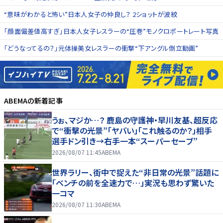
“意味がわかると怖い”日本人女子の仲良し？ 2ショットが波紋
「顔面偏差値高すぎ」日本人女子レスラーの“圧巻”モノクロポートレート写真
「どうなってるの？」元体操美女レスラーの衝撃“下アングル倒立動画”
ABEMA
の新着記事
うぉ、マジか…？ 鹿島の守護神・早川友基、超反応
で“衝撃の光景”「ヤバい」「これ触るのか？」相手
選手ドン引き→右手一本“スーパーセーブ”
2026/08/07 11:45
ABEMA
世界ラリー、街中で捉えた“非日常の光景”話題に
「ベンチの前を全速力で…」実況も思わず驚いた
一コマ
2026/08/07 11:30
ABEMA