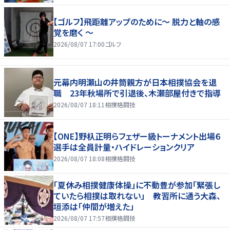
【ゴルフ】飛距離アップのために～ 脱力と軸の感
覚を磨く ～
2026/08/07 17:00
ゴルフ
元幕内明瀬山の井筒親方が日本相撲協会を退
職 23年秋場所で引退後、木瀬部屋付きで指導
2026/08/07 18:11
相撲格闘技
【ONE】野杁正明らフェザー級トーナメント出場６
選手は全員計量・ハイドレーションクリア
2026/08/07 18:08
相撲格闘技
「夏休み相撲健康体操」に不動豊が参加「緊張し
ていたら相撲は取れない」 教習所に通う大森、
垣添は「仲間が増えた」
2026/08/07 17:57
相撲格闘技