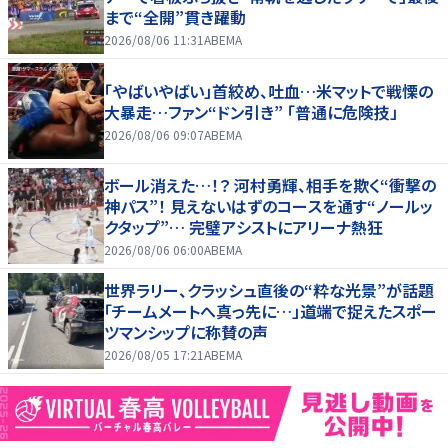
まで“全開”貫き躍動
2026/08/06 11:31
ABEMA
「やばいやばい」首絞め、吐血…米マットで戦慄の
大暴走…ファン“ドン引き” 「普通に危険技」
2026/08/06 09:07
ABEMA
ボール消えた…！？ 河村勇輝、相手を欺く“衝撃の
神パス”！ 見えないはずのコースを通す“ノールッ
クタップ”… 完璧アシストにアリーナ熱狂
2026/08/06 06:00
ABEMA
世界ラリー、クラッシュ直後の“粋な光景”が話題
「チームメートへ真っ先に…」道端で捉えたスポー
ツマンシップに称賛の声
2026/08/05 17:21
ABEMA