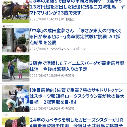
０８年の東海Ｓで衝撃の単勝万馬券Ｖ ３連単５
１３万円超を演出した記憶に残る二刀流牝馬 ヤ
マトマリオンが２３歳で死す
2026/08/07 16:39
その他競技
「中卒」の成田童夢さん 「まさか東大の門をくぐ
る日が来るとは…」高卒認定試験に挑戦！ＡＩ採
点結果を公表
2026/08/07 15:55
ウィンタースポーツ
３厩舎で活躍したテイエムスパーダが競走馬登録
抹消 今後は繁殖入りの予定
2026/08/07 15:59
その他競技
【注目馬動向】佐賀で重賞７勝のサキドリトッケン
はスポーツ報知杯ロータスクラウン賞が秋の最大
目標 ２冠奪取を目指す
2026/08/07 16:02
その他競技
２４年のカペラＳを制したガビーズシスターがＪＲ
Ａ競走馬登録を抹消 今後は大井競馬に移籍予