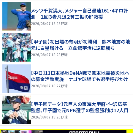
メッツ千賀滉大、メジャー自己最速161・4キロ計
測 １回３者凡退２奪三振の好救援
2026/08/07 18:28
野球
【甲子園】初出場の有明が初勝利 熊本地震の地
元に白星届ける 立命館宇治に逆転勝ち
2026/08/07 18:28
野球
【中日】11日本拠地DeNA戦で熊本地震被災地へ
の募金活動実施 ナゴヤ球場でも選手呼びかけ
2026/08/07 18:27
野球
【甲子園データ】元巨人の東海大甲府・仲沢広基
監督、甲子園で元NPB選手の監督勝利は12人目
2026/08/07 18:26
野球