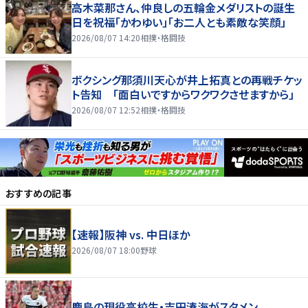
高木菜那さん、仲良しの五輪金メダリストの誕生
日を祝福「かわゆい」「お二人とも素敵な笑顔」
2026/08/07 14:20
相撲・格闘技
ボクシング那須川天心が井上拓真との再戦チケッ
ト告知 「面白いですからワクワクさせますから」
2026/08/07 12:52
相撲・格闘技
おすすめの記事
【速報】阪神 vs. 中日ほか
2026/08/07 18:00
野球
鹿島の現役高校生・吉田湊海がスタメン