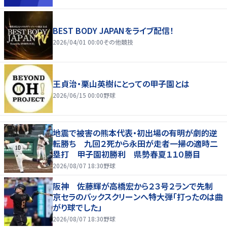
BEST BODY JAPANをライブ配信！
2026/04/01 00:00
その他競技
王貞治・栗山英樹にとっての甲子園とは
2026/06/15 00:00
野球
地震で被害の熊本代表・初出場の有明が劇的逆
転勝ち 九回２死から永田が走者一掃の適時二
塁打 甲子園初勝利 県勢春夏１１０勝目
2026/08/07 18:30
野球
阪神 佐藤輝が高橋宏から２３号２ランで先制
京セラのバックスクリーンへ特大弾「打ったのは曲
がり球でした」
2026/08/07 18:30
野球