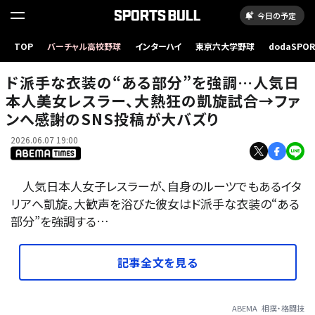
今日の予定
ド派手な衣装の“ある部分”を強調…人気日本人美女レスラー、大熱狂の凱旋試合→ファン
TOP
バーチャル高校野球
インターハイ
東京六大学野球
dodaSPO
へ感謝のSNS投稿が大バズり
（新しいタブ
ド派手な衣装の“ある部分”を強調…人気日
本人美女レスラー、大熱狂の凱旋試合→ファ
ンへ感謝のSNS投稿が大バズり
2026.06.07 19:00
人気日本人女子レスラーが、自身のルーツでもあるイタ
リアへ凱旋。大歓声を浴びた彼女はド派手な衣装の“ある
部分”を強調する…
記事全文を見る
ABEMA
相撲・格闘技