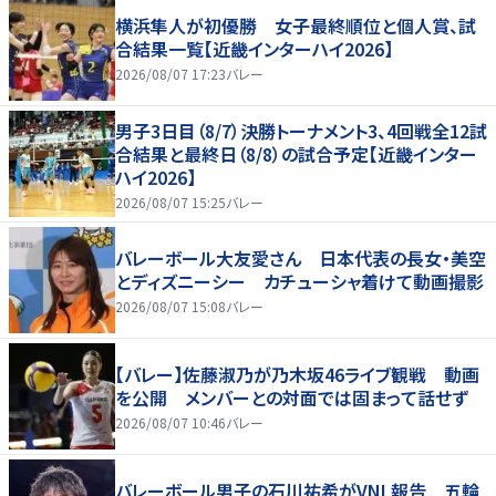
横浜隼人が初優勝 女子最終順位と個人賞、試
合結果一覧【近畿インターハイ2026】
2026/08/07 17:23
バレー
男子3日目（8/7）決勝トーナメント3、4回戦全12試
合結果と最終日（8/8）の試合予定【近畿インター
ハイ2026】
2026/08/07 15:25
バレー
バレーボール大友愛さん 日本代表の長女・美空
とディズニーシー カチューシャ着けて動画撮影
2026/08/07 15:08
バレー
【バレー】佐藤淑乃が乃木坂46ライブ観戦 動画
を公開 メンバーとの対面では固まって話せず
2026/08/07 10:46
バレー
バレーボール男子の石川祐希がVNL報告 五輪