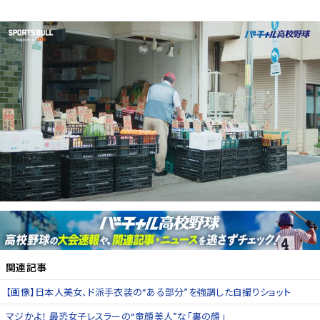
関連記事
【画像】日本人美女、ド派手衣装の“ある部分”を強調した自撮りショット
マジかよ！ 最恐女子レスラーの“童顔美人”な「裏の顔」