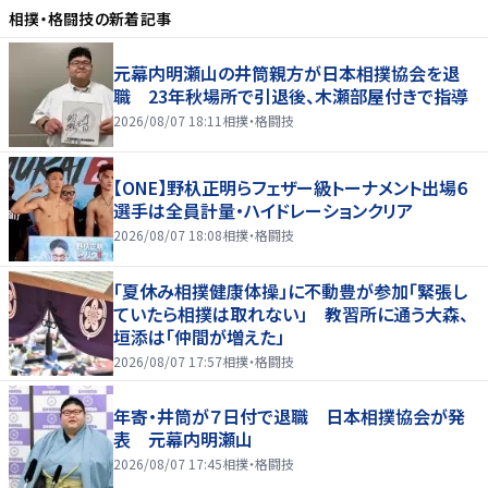
相撲・格闘技
の新着記事
元幕内明瀬山の井筒親方が日本相撲協会を退
職 23年秋場所で引退後、木瀬部屋付きで指導
2026/08/07 18:11
相撲・格闘技
【ONE】野杁正明らフェザー級トーナメント出場６
選手は全員計量・ハイドレーションクリア
2026/08/07 18:08
相撲・格闘技
「夏休み相撲健康体操」に不動豊が参加「緊張し
ていたら相撲は取れない」 教習所に通う大森、
垣添は「仲間が増えた」
2026/08/07 17:57
相撲・格闘技
年寄・井筒が７日付で退職 日本相撲協会が発
表 元幕内明瀬山
2026/08/07 17:45
相撲・格闘技