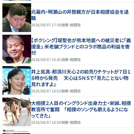
元幕内・明瀬山の井筒親方が日本相撲協会を退
職
2026/08/07 17:36
相撲・格闘技
【ボクシング】堤聖也が熊本地震への被災者に「義
援金」 米老舗ブランドとのコラボ商品の利益を寄
付
2026/08/07 16:41
相撲・格闘技
井上拓真-那須川天心２の前売りチケットが７日１
８時から発売 天心はＳＮＳで「見たことない物
見れますよ」
2026/08/07 16:03
相撲・格闘技
大相撲２人目のイングランド出身力士・栄誠、相撲
教習所で奮闘 「相撲のソングも歌えるようにな
ってきた」
2026/08/07 16:00
相撲・格闘技