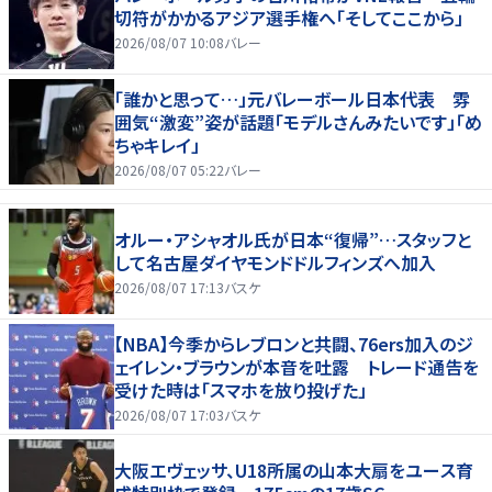
切符がかかるアジア選手権へ「そしてここから」
2026/08/07 10:08
バレー
「誰かと思って…」元バレーボール日本代表 雰
囲気“激変”姿が話題「モデルさんみたいです」「め
ちゃキレイ」
2026/08/07 05:22
バレー
オルー・アシャオル氏が日本“復帰”…スタッフと
して名古屋ダイヤモンドドルフィンズへ加入
2026/08/07 17:13
バスケ
【NBA】今季からレブロンと共闘、76ers加入のジ
ェイレン・ブラウンが本音を吐露 トレード通告を
受けた時は「スマホを放り投げた」
2026/08/07 17:03
バスケ
大阪エヴェッサ、U18所属の山本大扇をユース育