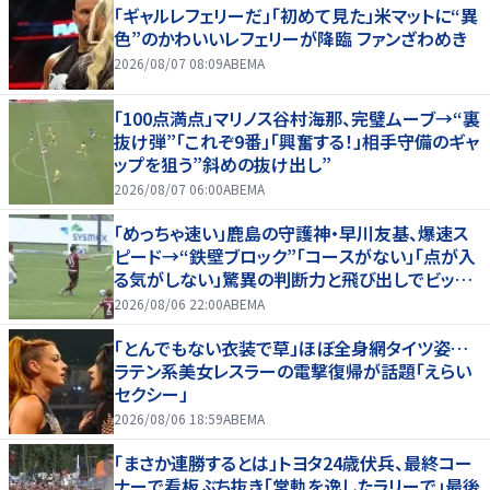
「ギャルレフェリーだ」「初めて見た」米マットに“異
色”のかわいいレフェリーが降臨 ファンざわめき
2026/08/07 08:09
ABEMA
「100点満点」マリノス谷村海那、完璧ムーブ→“裏
抜け弾”「これぞ9番」「興奮する！」相手守備のギャ
ップを狙う”斜めの抜け出し”
2026/08/07 06:00
ABEMA
「めっちゃ速い」鹿島の守護神・早川友基、爆速ス
ピード→“鉄壁ブロック”「コースがない」「点が入
る気がしない」驚異の判断力と飛び出しでビッグ
セーブ
2026/08/06 22:00
ABEMA
「とんでもない衣装で草」ほぼ全身網タイツ姿…
ラテン系美女レスラーの電撃復帰が話題「えらい
セクシー」
2026/08/06 18:59
ABEMA
「まさか連勝するとは」トヨタ24歳伏兵、最終コー
ナーで看板ぶち抜き「常軌を逸したラリーで」最後