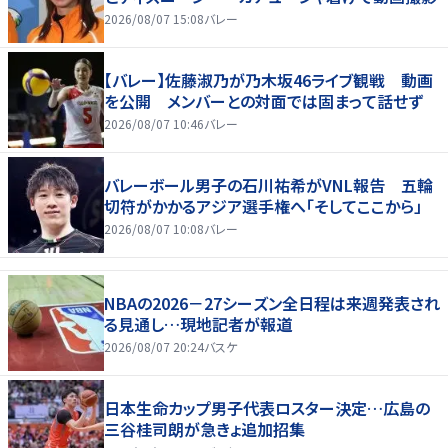
2026/08/07 15:08
バレー
【バレー】佐藤淑乃が乃木坂46ライブ観戦 動画
を公開 メンバーとの対面では固まって話せず
2026/08/07 10:46
バレー
バレーボール男子の石川祐希がVNL報告 五輪
切符がかかるアジア選手権へ「そしてここから」
2026/08/07 10:08
バレー
NBAの2026－27シーズン全日程は来週発表され
る見通し…現地記者が報道
2026/08/07 20:24
バスケ
日本生命カップ男子代表ロスター決定…広島の
三谷桂司朗が急きょ追加招集