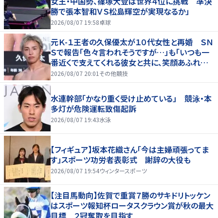
女王・中国勢、篠塚大登は世界４位に挑戦 準決
勝で張本智和ＶＳ松島輝空が実現なるか」
2026/08/07 19:58
卓球
元Ｋ-１王者の久保優太が１０代女性と再婚 ＳＮ
Ｓで報告「色々言われそうですが…」も「いつも一
番近くで支えてくれる彼女と共に、笑顔あふれる
家庭を築いていきたい」
2026/08/07 20:01
その他競技
水連幹部「かなり重く受け止めている」 競泳・本
多灯が危険運転致傷起訴
2026/08/07 19:43
水泳
【フィギュア】坂本花織さん「今は主婦頑張ってま
す」スポーツ功労者表彰式 謝辞の大役も
2026/08/07 19:54
ウィンタースポーツ
【注目馬動向】佐賀で重賞７勝のサキドリトッケン
はスポーツ報知杯ロータスクラウン賞が秋の最大
目標 ２冠奪取を目指す