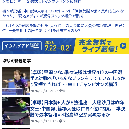
ンの快進撃」 27歳カットマンのリベンジに賛辞
橋本帆乃香、中国勢4人撃破のカットマンに「伊藤美誠や張本美和も並べな
かった」 現地メディアが驚愕スタッツ紹介で警戒
「オオドウが観客を驚かせた」大藤沙月の大金星に大会公式も賛辞 世界2
位・王曼昱相手の圧勝劇は「何を意味するのか？」
卓球
の新着記事
【卓球】早田ひな、準々決勝は世界４位の中国選
手と対戦へ「いろんなプランを立てている。しっか
り発揮できれば」…ＷＴＴチャンピオンズ横浜
2026/08/07 21:09
卓球
【卓球】日本勢６人が８強進出 大藤沙月は昨年
女王・中国勢、篠塚大登は世界４位に挑戦 準決
勝で張本智和ＶＳ松島輝空が実現なるか
2026/08/07 19:58
卓球