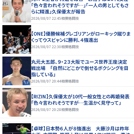
「色々言われそうですが…」「一人の男としてもさ
らに精進」久保優太が報告
2026/08/07 22:45
相撲格闘技
【ONE】優勝候補グレゴリアンがローキック蹴りま
くってウスビャンに勝利、４強進出
2026/08/07 22:30
相撲格闘技
丸元大五郎、９・２３大阪でユース世界王座決定
戦出場 「自然にどこかで倒せるボクシングを目
指している」
2026/08/07 20:44
相撲格闘技
【RIZIN】久保優太が10代一般女性との再婚発表
「色々言われそうですが…生温かく見守って」
2026/08/07 20:28
相撲格闘技
【卓球】日本勢６人が８強進出 大藤沙月は昨年