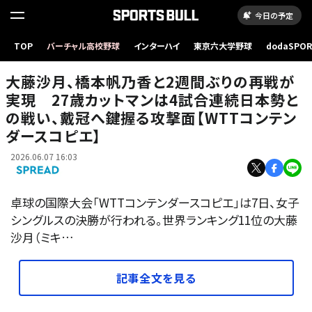
今日の予定
大藤沙月、橋本帆乃香と2週間ぶりの再戦が実現 27歳カットマンは4試合連続日本勢との
TOP
バーチャル高校野球
インターハイ
東京六大学野球
dodaSPO
戦い、戴冠へ鍵握る攻撃面【WTTコンテンダースコピエ】
（新しいタブ
大藤沙月、橋本帆乃香と2週間ぶりの再戦が
実現 27歳カットマンは4試合連続日本勢と
の戦い、戴冠へ鍵握る攻撃面【WTTコンテン
ダースコピエ】
2026.06.07 16:03
卓球の国際大会「WTTコンテンダースコピエ」は7日、女子
シングルスの決勝が行われる。世界ランキング11位の大藤
沙月（ミキ…
記事全文を見る