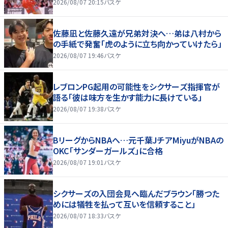
2026/08/07 20:15
バスケ
佐藤凪と佐藤久遠が兄弟対決へ…弟は八村から
の手紙で発奮「虎のように立ち向かっていけたら」
2026/08/07 19:46
バスケ
レブロンPG起用の可能性をシクサーズ指揮官が
語る「彼は味方を生かす能力に長けている」
2026/08/07 19:38
バスケ
BリーグからNBAへ…元千葉JチアMiyuがNBAの
OKC「サンダーガールズ」に合格
2026/08/07 19:01
バスケ
シクサーズの入団会見へ臨んだブラウン「勝つた
めには犠牲を払って互いを信頼すること」
2026/08/07 18:33
バスケ