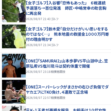
【女子ゴルフ】入谷響「恐怖もあった」 ６戦連続
予選落ち→首位発進 師匠・中嶋常幸の助言胸
に再出発
2026/08/07 21:43
ゴルフ
【女子ゴルフ】鈴木愛「自分だけがいい思いをする
のではなく…」 熊本地震の救援金１０００万円寄
付の理由明かす
2026/08/07 21:34
ゴルフ
【ONE】「SAMURAI2」山本歩夢VS平山諒中止、笠
原弘希VS塩川琉斗は契約体重で開催
2026/08/07 23:18
相撲格闘技
【ONE】スーパーレックがまさかの右ひざ負傷でダ
ヤカエフにTKO負け、４連敗で正念場
2026/08/07 22:57
相撲格闘技
元Ｋ-１王者が再婚を報告 お相手は１０代女性