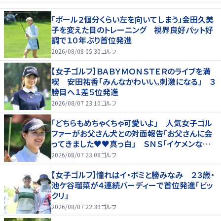
「ボール２個分くらい左を向いてしまう」金田久美
子を変えた目のトレーニング 視界良好パット好
調で１０年ぶり首位発進
2026/08/08 05:30
ゴルフ
【女子ゴルフ】ＢＡＢＹＭＯＮＳＴＥＲのライブを満
喫 安田祐香「みんなかわいい。刺激になる」 ３
勝目へ１差５位発進
2026/08/07 23:10
ゴルフ
「どちらもめちゃくちゃ可愛いよ」 人気女子ゴル
ファーがお父さん犬との対面報告「お父さんに会
ってきました♥♥真っ白」 ＳＮＳ「イケメンなお
父さん」「白戸家入りするんですか？」
2026/08/07 23:08
ゴルフ
【女子ゴルフ】憧れはイ・ボミと勝みなみ ２３歳・
池ケ谷瑠菜が４連続バーディーで首位発進「ビッ
クリ」
2026/08/07 22:39
ゴルフ