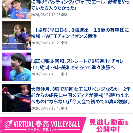
に向け“バッティングパフォ”でエール「野球をやっ
ていたら入りたかった」
2026/08/07 19:26
卓球
【卓球】早田ひな、８強進出 １８歳の有望株に
快勝…ＷＴＴチャンピオンズ横浜
2026/08/07 19:20
卓球
【卓球】張本智和、ストレートで８強進出「チョレ
イ！」絶叫…妹・美和とそろって準々決勝へ
2026/08/07 18:50
卓球
大藤沙月、8強で前回女王にリベンジなるか 2年
前からの成長に中国メディアが警戒「当時とは比
べものにならない」「今大会で初めての真の強敵」
2026/08/07 18:45
卓球