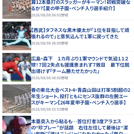
算12本塁打のスラッガーがキーマン！初戦突破な
るか？【夏の甲子園・ベンチ入り選手紹介】
2026/08/08 06:05
野球
【西武】タフネスな黒木優太が「１位を目指して頑
張れるので」と意気込んで１軍に戻ってきた
2026/08/08 06:00
野球
広島・森下 １カ月ぶり１軍マウンドで気迫１１２
球！７回２失点も援護恵まれず７敗目 最下位脱
出導けず「チーム勝たせたかった」
2026/08/08 06:00
野球
春の東北大会ベスト4・青森山田は打率5割超の2
年生ショート、投打ともにセンス抜群の左腕エー
スがキーマン【26年夏甲子園・ベンチ入り選手】
2026/08/08 05:55
野球
本塁突入から粘るも…首位打者3度アラエス
の“珍プレー”が話題 右往左往して最後は“潔
い判断”「彼はニンジャになれなかった」「面白すぎ