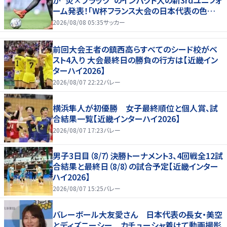
が“炎×ブラック”のインパクト大の新3rdユニフォ
ーム発表！｢W杯フランス大会の日本代表の色違
いを感じさせる｣
2026/08/08 05:35
サッカー
前回大会王者の鎮西高らすべてのシード校がベ
スト4入り 大会最終日の勝負の行方は【近畿イン
ターハイ2026】
2026/08/07 22:22
バレー
横浜隼人が初優勝 女子最終順位と個人賞、試
合結果一覧【近畿インターハイ2026】
2026/08/07 17:23
バレー
男子3日目（8/7）決勝トーナメント3、4回戦全12試
合結果と最終日（8/8）の試合予定【近畿インター
ハイ2026】
2026/08/07 15:25
バレー
バレーボール大友愛さん 日本代表の長女・美空
とディズニーシー カチューシャ着けて動画撮影