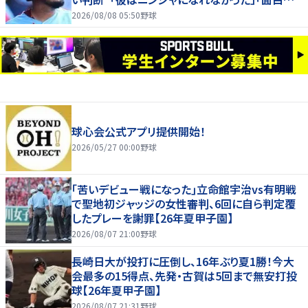
る」
2026/08/08 05:50
野球
球心会公式アプリ提供開始！
2026/05/27 00:00
野球
｢苦いデビュー戦になった｣立命館宇治vs有明戦
で聖地初ジャッジの女性審判、6回に自ら判定覆
したプレーを謝罪【26年夏甲子園】
2026/08/07 21:00
野球
長崎日大が投打に圧倒し、16年ぶり夏1勝！今大
会最多の15得点、先発・古賀は5回まで無安打投
球【26年夏甲子園】
2026/08/07 21:31
野球