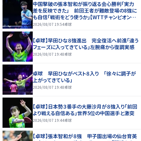
中国撃破の張本智和が振り返る会心勝利「実力
差を反映できた」 前回王者が難敵登場の8強に
も自信「戦術をどう使うか」【WTTチャンピオンズ
横浜2026】
2026/08/07 19:54
卓球
【卓球】早田ひな８強進出 完全復活へ前進「違う
フェーズに入ってきている」左腕痛から復調実感
2026/08/07 19:48
卓球
卓球 早田ひながベスト８入り 「徐々に調子が
上がってきている」
2026/08/07 19:48
卓球
【卓球】日本勢３番手の大藤沙月が８強入り「前回
より戦える自信ある」世界5位の中国選手と激突
2026/08/07 19:44
卓球
【卓球】張本智和が８強 甲子園出場の仙台育英