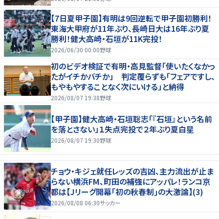
【7日夏甲子園】有明は9回逆転で甲子園初勝利！
東海大甲府が11年ぶり、長崎日大は16年ぶり夏
勝利！健大高崎・石垣が11K完投！
2026/06/30 00:00
野球
初のビデオ検証で有明・高見監督「使いたくなかっ
たがイチかバチか」 判定覆らずも「フェアですし、
もやもやすることなく次にいける」と納得
2026/08/07 19:38
野球
【甲子園】健大高崎・石垣聡志「『石垣』という名前
を落とさない」１失点完投で２年ぶり夏白星
2026/08/07 19:30
野球
チョウ・キジェ就任レッズの吉凶、主力流出が止ま
らない横浜FM、町田の補強にアッパレ！ランコ京
都は【Jリーグ開幕｢初の秋春制｣の大激論】(3)
2026/08/08 06:30
サッカー