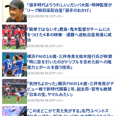
「選手時代よりうれしい」ガンバ大阪・明神監督が
リーグ戦初采配白星「選手のおかげ」
2026/08/08 06:15
サッカー
「簡単ではないぞ」鹿島・鬼木監督がチームに火
をつけた４本の映像…連覇へ逆転白星発進に成
功
2026/08/08 06:10
サッカー
横浜ＦＭの１６歳・三井寺真を鈴木隆行氏が称賛
「特に目を引いたのがドリブルを含めた前への推
進力とボールを扱う技術」
2026/08/08 06:05
サッカー
「気持ちよかった」横浜ＦＭの１６歳・三井寺真がデ
ビュー戦で新時代開幕１号、副主将・宮市も絶賛
「日本の宝。ヤマルみたい」
2026/08/08 06:00
サッカー
｢この炎どこかで見た気がする｣名門ユベントス