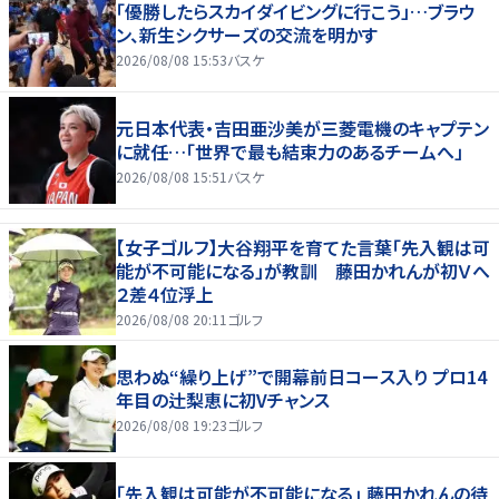
「優勝したらスカイダイビングに行こう」…ブラウ
ン、新生シクサーズの交流を明かす
2026/08/08 15:53
バスケ
元日本代表・吉田亜沙美が三菱電機のキャプテン
に就任…「世界で最も結束力のあるチームへ」
2026/08/08 15:51
バスケ
【女子ゴルフ】大谷翔平を育てた言葉「先入観は可
能が不可能になる」が教訓 藤田かれんが初Ｖへ
２差４位浮上
2026/08/08 20:11
ゴルフ
思わぬ“繰り上げ”で開幕前日コース入り プロ14
年目の辻梨恵に初Vチャンス
2026/08/08 19:23
ゴルフ
「先入観は可能が不可能になる」 藤田かれんの待