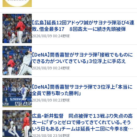
【広島】延長12回アドゥワ誠がサヨナラ弾浴び４連
敗、借金最多17 ８回高太一に続き先頭被弾
2026/08/09 00:24
野球
【DeNA】筒香嘉智がサヨナラ弾「接戦でもものに
できる力がついてきている」３位浮上に手応え
2026/08/09 00:24
野球
【DeNA】筒香嘉智サヨナラ弾で３位浮上「本当に
全員で勝ち取った勝利」
2026/08/09 00:23
野球
広島・新井監督 同点被弾で１３戦ぶり失点の高
太一に「ずっとゼロで帰ってきてくれている。そう
いう日もある」チームは延長十二回に今季８度目
サヨナラ負け
2026/08/08 23:56
野球