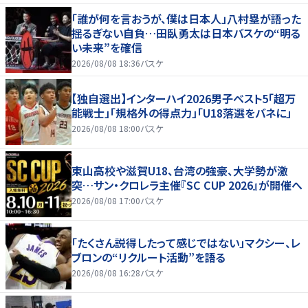
「誰が何を言おうが、僕は日本人」八村塁が語った
揺るぎない自負…田臥勇太は日本バスケの“明る
い未来”を確信
2026/08/08 18:36
バスケ
【独自選出】インターハイ2026男子ベスト5「超万
能戦士」「規格外の得点力」「U18落選をバネに」
2026/08/08 18:00
バスケ
東山高校や滋賀U18、台湾の強豪、大学勢が激
突…サン・クロレラ主催『SC CUP 2026』が開催へ
2026/08/08 17:00
バスケ
「たくさん説得したって感じではない」マクシー、レ
ブロンの“リクルート活動”を語る
2026/08/08 16:28
バスケ