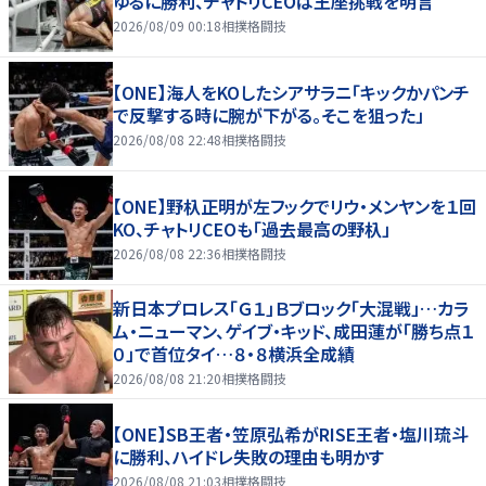
ゆるに勝利、チャトリCEOは王座挑戦を明言
2026/08/09 00:18
相撲格闘技
【ONE】海人をKOしたシアサラニ「キックかパンチ
で反撃する時に腕が下がる。そこを狙った」
2026/08/08 22:48
相撲格闘技
【ONE】野杁正明が左フックでリウ・メンヤンを１回
KO、チャトリCEOも「過去最高の野杁」
2026/08/08 22:36
相撲格闘技
新日本プロレス「Ｇ１」Ｂブロック「大混戦」…カラ
ム・ニューマン、ゲイブ・キッド、成田蓮が「勝ち点１
０」で首位タイ…８・８横浜全成績
2026/08/08 21:20
相撲格闘技
【ONE】SB王者・笠原弘希がRISE王者・塩川琉斗
に勝利、ハイドレ失敗の理由も明かす
2026/08/08 21:03
相撲格闘技