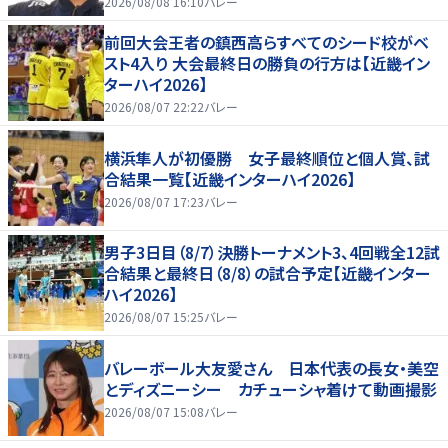
2026/08/08 16:10
バレー
前回大会王者の鎮西高らすべてのシード校がベ
スト4入り 大会最終日の勝負の行方は【近畿イン
ターハイ2026】
2026/08/07 22:22
バレー
横浜隼人が初優勝 女子最終順位と個人賞、試
合結果一覧【近畿インターハイ2026】
2026/08/07 17:23
バレー
男子3日目（8/7）決勝トーナメント3、4回戦全12試
合結果と最終日（8/8）の試合予定【近畿インター
ハイ2026】
2026/08/07 15:25
バレー
バレーボール大友愛さん 日本代表の長女・美空
とディズニーシー カチューシャ着けて動画撮影
2026/08/07 15:08
バレー