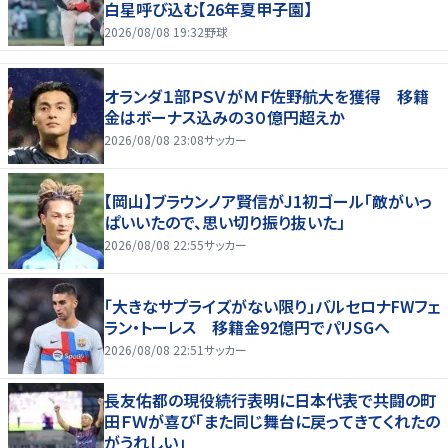
白星呼び込む【26年夏甲子園】
2026/08/08 19:32
野球
オランダ１部ＰＳＶがＭＦ佐野航大を獲得 移籍
金はボーナス込みの３０億円超えか
2026/08/08 23:08
サッカー
【岡山】ブラウンノア賢信がJ1初ゴール「敵がいっ
ぱいいたので、思い切り振り抜いた」
2026/08/08 22:55
サッカー
「大きなサプライズがない限り」バルセロナFWフェ
ラン・トーレス 移籍金92億円でパリSGへ
2026/08/08 22:51
サッカー
長友佑都の現役続行表明に日本代表で共闘の町
田ＦＷが喜び「また同じ舞台に戻ってきてくれたの
がうれしい」