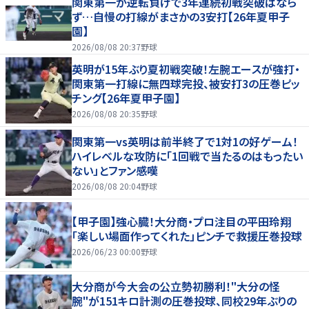
関東第一が逆転負けで3年連続初戦突破はなら
ず…自慢の打線がまさかの3安打【26年夏甲子
園】
2026/08/08 20:37
野球
英明が15年ぶり夏初戦突破！左腕エースが強打・
関東第一打線に無四球完投、被安打3の圧巻ピッ
チング【26年夏甲子園】
2026/08/08 20:35
野球
関東第一vs英明は前半終了で1対1の好ゲーム！
ハイレベルな攻防に「1回戦で当たるのはもったい
ない」とファン感嘆
2026/08/08 20:04
野球
【甲子園】強心臓！大分商・プロ注目の平田玲翔
「楽しい場面作ってくれた」ピンチで救援圧巻投球
2026/06/23 00:00
野球
大分商が今大会の公立勢初勝利！"大分の怪
腕"が151キロ計測の圧巻投球、同校29年ぶりの