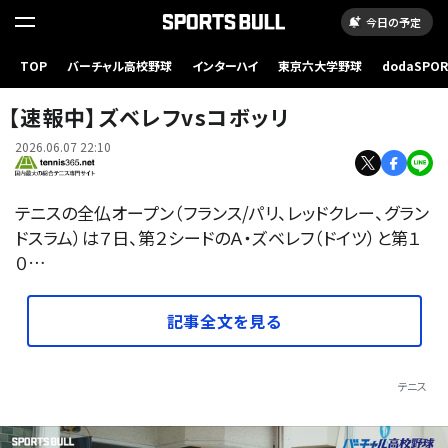
今日の予定
TOP
バーチャル高校野球
インターハイ
東京六大学野球
dodaSPO
（新しいタブ
【速報中】ズベレフvsコボッリ
2026.06.07 22:10
テニスの全仏オープン（フランス/パリ、レッドクレー、グラン
ドスラム）は７日、第２シードのＡ・ズベレフ（ドイツ）と第１
０…
記事全文を見る
テニス