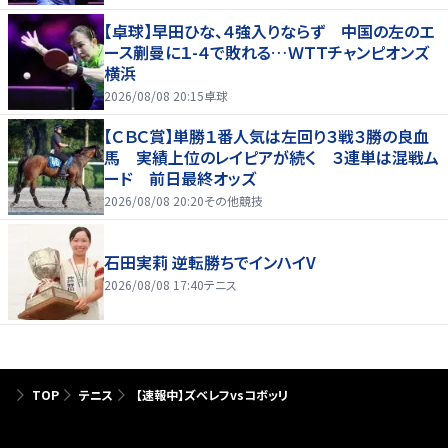
【卓球】早田ひな、４強入りならず 中国の左のエ
ース蒯曼に１-４で敗れる…ＷＴＴチャンピオンズ
横浜
2026/08/08 20:15
卓球
【ＣＢＣ賞】単勝１番人気は左回り３戦３勝の良血
馬 実績上位のレイピアが続く ３連単は混戦ム
ード 前日最終オッズ
2026/08/08 20:20
その他競技
石田実莉 逆転勝ちでインハイV
2026/08/08 17:40
テニス
TOP
テニス
【速報中】ズベレフvsコボッリ