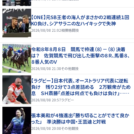
【ONE】元SB王者の海人がまさかの２戦連続１回
KO負け、シアサラニの左ハイキックで失神
2026/08/08 21:02
相撲格闘技
令和８年８月８日 競馬で枠連（８）－（８）決着
は？ 佐賀競馬で飛び出した衝撃の８Ｒ、馬番８、
８番人気のＶ
2026/08/08 21:38
その他競技
【ラグビー】日本代表、オーストラリア代表に逆転
負け 残り２分で３点差詰める ２万観衆がため
息 ＳＨ斎藤「点差は何点でも負けは負け」…前
半にＳＯ伊藤龍が先制トライ、３２ー３５で惜敗
2026/08/08 20:57
ラグビー
張本美和が４強進出「勝ち切ることができて良か
った」 準決勝は中国・王芸迪と対戦
2026/08/08 20:08
その他競技