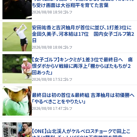
ち受け画面は大谷翔平を育てた言葉
2026/08/08 18:50
ゴルフ
安田祐香と吉沢柚月が首位に並び、1打差3位に
金田久美子、河本結は17位 国内女子ゴルフ第2
日
2026/08/08 18:06
ゴルフ
【女子ゴルフ】キンクミが１差３位で最終日へ 痛
恨ダボからＶ戦線に再浮上「棚からぼたもちが２
回あった」
2026/08/08 17:52
ゴルフ
最終日は初の首位＆最終組 吉澤柚月は初優勝へ
「やるべきことをやりたい」
2026/08/08 17:47
ゴルフ
【ONE】山北渓人がケルベロスチョークで田上こ