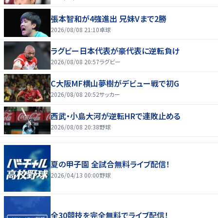
張本智和が4強進出 兄妹Vまで2勝
2026/08/08 21:10
卓球
ラグビー日本代表が豪代表に逆転負け
2026/08/08 20:57
ラグビー
C大阪MF横山夢樹がデビュー戦で初G
2026/08/08 20:52
サッカー
西武・小島大河が逆転HRで連敗止める
2026/08/08 20:38
野球
夏の甲子園 全試合無料ライブ配信！
2026/04/13 00:00
野球
全30競技を完全無料でライブ配信！