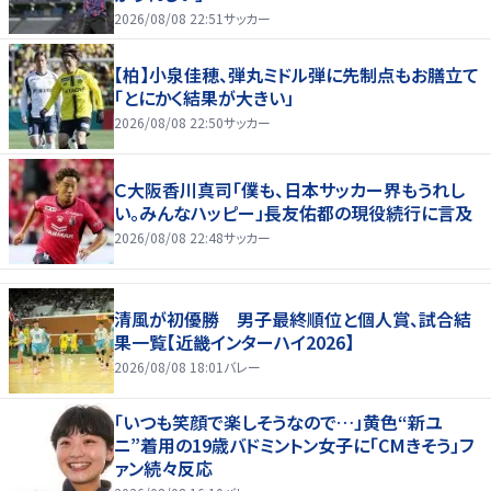
2026/08/08 22:51
サッカー
【柏】小泉佳穂、弾丸ミドル弾に先制点もお膳立て
「とにかく結果が大きい」
2026/08/08 22:50
サッカー
Ｃ大阪香川真司「僕も、日本サッカー界もうれし
い。みんなハッピー」長友佑都の現役続行に言及
2026/08/08 22:48
サッカー
清風が初優勝 男子最終順位と個人賞、試合結
果一覧【近畿インターハイ2026】
2026/08/08 18:01
バレー
「いつも笑顔で楽しそうなので…」黄色“新ユ
ニ”着用の19歳バドミントン女子に「CMきそう」フ
ァン続々反応