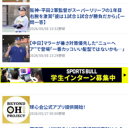
阪神・平田２軍監督がスーパーリリーフの１年目
右腕を激賞「彼は１試合１試合が勝負だから」【一
問一答】
2026/08/08 23:32
野球
【中日】マラーが暑さ対策優先した“ニューヘ
ア”で登場「一番カッコいい髪型ではないかも…」
2026/08/08 23:29
野球
球心会公式アプリ提供開始！
2026/05/27 00:00
野球