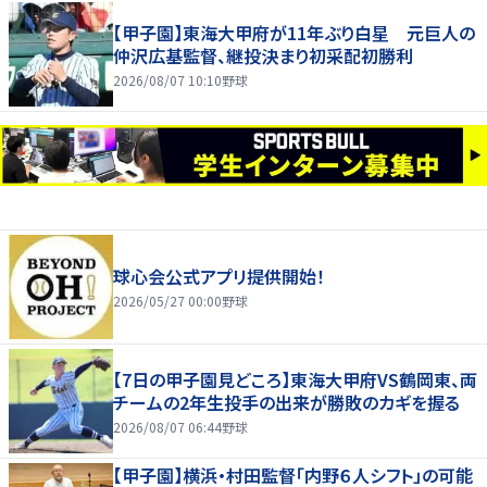
【甲子園】東海大甲府が11年ぶり白星 元巨人の
仲沢広基監督、継投決まり初采配初勝利
2026/08/07 10:10
野球
球心会公式アプリ提供開始！
2026/05/27 00:00
野球
【7日の甲子園見どころ】東海大甲府VS鶴岡東、両
チームの2年生投手の出来が勝敗のカギを握る
2026/08/07 06:44
野球
【甲子園】横浜・村田監督「内野６人シフト」の可能