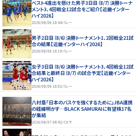
ベスト4進出を懸けた男子3日目（8/7）決勝トーナ
メント3、4回戦全12試合をご紹介【近畿インター
ハイ2026】
2026/08/06 18:44
バレー
男子2日目（8/6）決勝トーナメント1、2回戦全21試
合の結果【近畿インターハイ2026】
2026/08/06 18:19
バレー
女子3日目（8/6）決勝トーナメント3、4回戦全12試
合結果と最終日（8/7）の試合予定【近畿インター
ハイ2026】
2026/08/06 18:02
バレー
八村塁「日本のバスケを強くするために」JBA連携
の経緯明かす…BLACK SAMURAIに有望株17名
が集結
2026/08/07 08:42
バスケ