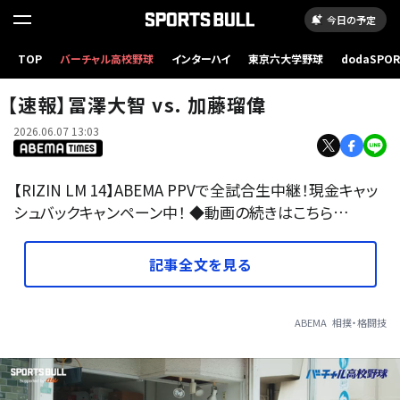
今日の予定
TOP
バーチャル高校野球
インターハイ
東京六大学野球
dodaSPO
（新しいタブ
【速報】冨澤大智 vs. 加藤瑠偉
2026.06.07 13:03
【RIZIN LM 14】ABEMA PPVで全試合生中継！現金キャッ
シュバックキャンペーン中！ ◆動画の続きはこちら…
記事全文を見る
ABEMA
相撲・格闘技