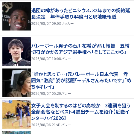
退団の噂があったビニシウス、32年までの契約延
長決定 年俸手取り44億円と現地紙報道
2026/08/07 09:03
サッカー
バレーボール男子の石川祐希がVNL報告 五輪
切符がかかるアジア選手権へ「そしてここから」
2026/08/07 10:08
バレー
「誰かと思って…」元バレーボール日本代表 雰
囲気“激変”姿が話題「モデルさんみたいです」「め
ちゃキレイ」
2026/08/07 05:20
バレー
女子大会を制するのはどの高校か 3連覇を狙う
金蘭会高などベスト４進出チームを紹介【近畿イ
ンターハイ2026】
2026/08/06 21:41
バレー