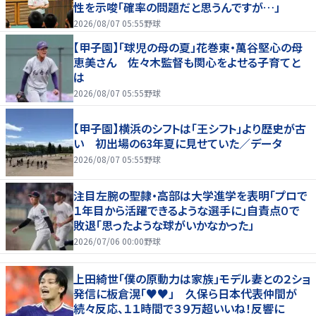
性を示唆「確率の問題だと思うんですが…」
2026/08/07 05:55
野球
【甲子園】「球児の母の夏」花巻東・萬谷堅心の母
恵美さん 佐々木監督も関心をよせる子育てと
は
2026/08/07 05:55
野球
【甲子園】横浜のシフトは「王シフト」より歴史が古
い 初出場の63年夏に見せていた／データ
2026/08/07 05:55
野球
注目左腕の聖隷・高部は大学進学を表明「プロで
１年目から活躍できるような選手に」自責点０で
敗退「思ったような球がいかなかった」
2026/07/06 00:00
野球
上田綺世「僕の原動力は家族」モデル妻との２ショ
発信に板倉滉「♥♥」 久保ら日本代表仲間が
続々反応、１１時間で３９万超いいね！反響に