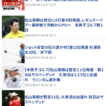
2026/08/06 19:37
バスケ
松山英樹は首位に４打差の好発進、レギュラーツ
アー最終戦で次戦からＰＯへ 米男子ゴルフ第１
日
2026/08/07 09:46
ゴルフ
ショット安定の石川遼が4打差12位発進 杉浦悠
太20位／米下部
2026/08/07 09:46
ゴルフ
【米男子ゴルフ】松山英樹は暫定１１位発進…第１
Ｒはサスペンデッド 久常涼は１３３位と出遅
れ ウィンダム選手権
2026/08/07 08:55
ゴルフ
松山英樹が暫定11位、久常涼は出遅れ 初日はサ
スペンデッド