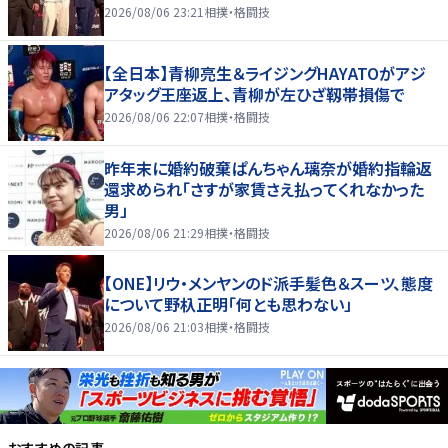
2026/08/06 23:21
相撲・格闘技
【全日本】青柳亮生＆ライジングHAYATOがアジ
アタッグ王座返上、青柳が左ひざ靱帯損傷で
2026/08/06 22:07
相撲・格闘技
昨年末に婚約破棄ぱんちゃん璃奈が婚約指輪返
還求められ「さすが家賃さえ払ってくれなかった
男」
2026/08/06 21:29
相撲・格闘技
【ONE】リウ・メンヤンのド派手髪色＆スーツ、態度
について野杁正明「何とも思わない」
2026/08/06 21:03
相撲・格闘技
おすすめの記事