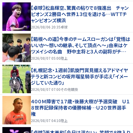
【卓球】松島輝空、驚異の粘りで８強進出 チャン
ピオンズ２勝目へ世界１３位を退ける…ＷＴＴチ
ャンピオンズ横浜
2026/08/06 20:35
卓球
【箱根への道】今季のチームスローガンは「覚悟は
いいか～想いの継承、そして頂点へ～」由来はケ
ツメイシの名曲 野中主将と３人の副将がチーム
を引っ張る…夏合宿特集第１弾、国学院大
2026/08/07 05:00
陸上
【札幌記念・１週前】凱旋門賞見据えるアドマイヤ
テラと新コンビの坂井瑠星騎手が手応え「イメー
ジしていた通り」
2026/08/07 07:00
その他競技
４００Ｍ障害で１７歳・後藤大樹が予選突破 Ｕ１
８世界記録保持者の優勝候補…Ｕ２０世界選手
権
2026/08/07 04:10
陸上
【卓球】張本美和「今日は涙ない」、笑顔で８強入り