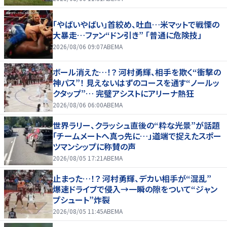
「やばいやばい」首絞め、吐血…米マットで戦慄の
大暴走…ファン“ドン引き” 「普通に危険技」
2026/08/06 09:07
ABEMA
ボール消えた…！？ 河村勇輝、相手を欺く“衝撃の
神パス”！ 見えないはずのコースを通す“ノールッ
クタップ”… 完璧アシストにアリーナ熱狂
2026/08/06 06:00
ABEMA
世界ラリー、クラッシュ直後の“粋な光景”が話題
「チームメートへ真っ先に…」道端で捉えたスポー
ツマンシップに称賛の声
2026/08/05 17:21
ABEMA
止まった…！？ 河村勇輝、デカい相手が“混乱”
爆速ドライブで侵入→一瞬の隙をついて“ジャン
プシュート”炸裂
2026/08/05 11:45
ABEMA