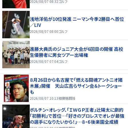
2026/08/07 08:32
ゴルフ
浅地洋佑が10位発進 ニーマン今季2勝目へ首位
／LIV
2026/08/07 08:00
ゴルフ
進藤大典氏のジュニア大会が6回目の開催 高校
生優勝者に男女ツアー出場権
2026/08/07 07:04
ゴルフ
８月26日から名古屋で「燃える闘魂アントニオ猪
木展」開催 天山広吉らサイン会＆トークショー
も
2026/08/07 10:13
相撲格闘技
ボルチン・オレッグ、「ＩＷＧＰ王者」辻陽太に劇的
「初勝利」で首位…「好きのプロレスでオレが最強
の選手になりたいから！」…８・６後楽園全成績