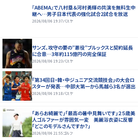
『ABEMA』で八村塁＆河村勇輝の共演を無料生中
継へ…男子日本代表の強化試合2試合を放送
2026/08/06 19:37
バスケ
サンズ、攻守の要の”悪役”ブルックスと契約延長
に合意…3年約115億円の完全保証
2026/08/06 19:23
バスケ
「第34回日・韓・中ジュニア交流競技会」の大会ロ
スターが発表…中部大第一から馬越ら3名が選出
2026/08/06 19:18
バスケ
「あらお綺麗で」「最高の暑中見舞いです」２５歳美
人ゴルファーが雰囲気一変 美麗浴衣姿に反響
「どこのモデルさんですか？」
2026/08/06 21:55
ゴルフ