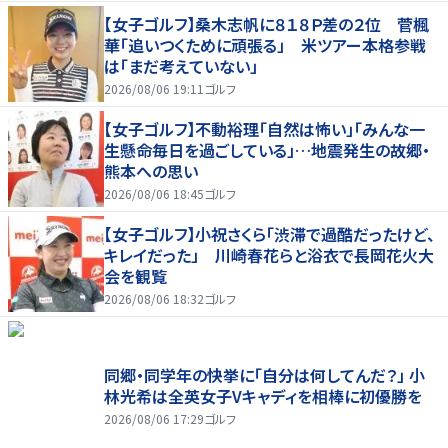
【女子ゴルフ】桑木志帆に８１８Ｐ差の２位 菅楓
華「追いつくために頑張る」 米ツアー本格参戦
は「まだ考えていない」
2026/08/06 19:11
ゴルフ
【女子ゴルフ】不動裕理「自然は怖い」「みんな一
生懸命毎日を過ごしている」…地震発生の故郷・
熊本への思い
2026/08/06 18:45
ゴルフ
【女子ゴルフ】小祝さくら「渋滞で過酷だったけど、
キレイだった」 川崎春花らと浴衣で長岡花火大
会を観覧
2026/08/06 18:32
ゴルフ
同郷・同学年の快挙に「自分は何してんだ？」 小
林光希は全英女子Vキャディを相棒に初優勝を
2026/08/06 17:29
ゴルフ