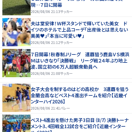
現…７日に開幕
2026/08/06 21:13
サッカー
夫は堂安律！Ｗ杯スタンドで輝いていた美女 ド
イツのホテルで上品コーデ「出産後とは思えない
美美♥」「本当に可愛い♥」
2026/08/06 21:12
サッカー
７日開幕！秋春制Ｊリーグ 連覇狙う鹿島ＶＳ横浜
Ｍはいきなり「決勝戦」 リーグ戦２４年ぶり地上
波、国立初の６万人超観衆動員へ
2026/08/06 21:08
サッカー
女子大会を制するのはどの高校か 3連覇を狙う
金蘭会高などベスト４進出チームを紹介【近畿イ
ンターハイ2026】
2026/08/06 21:41
バレー
ベスト4進出を懸けた男子3日目（8/7）決勝トーナ
メント3、4回戦全12試合をご紹介【近畿インター