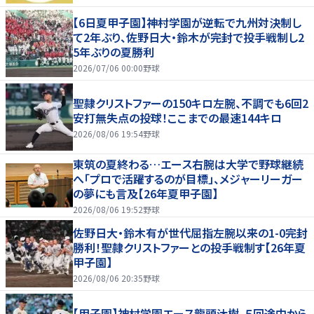
【6日夏甲子園】神村学園が逆転で九州対決制し
て2年ぶり、佐野日大・鈴木が完封で投手戦制し2
5年ぶりの夏勝利
2026/07/06 00:00
野球
聖隷クリストファーの150キロ左腕、不調でも6回2
安打無失点の投球！ここまでの最速144キロ
2026/08/06 19:54
野球
東筑の夏終わる…エース右腕は大学で野球継続
へ「プロで活躍するのが目標」、メジャーリーガー
の夢にも言及【26年夏甲子園】
2026/08/06 19:52
野球
佐野日大・鈴木有が世代屈指左腕以来の1-0完封
勝利！聖隷クリストファーとの投手戦制す【26年夏
甲子園】
2026/08/06 20:35
野球
【甲子園】神村学園エース龍頭汰樹、５回途中から