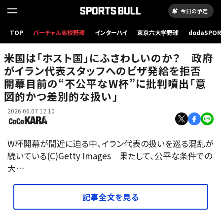
今日の予定
TOP
バーチャル高校野球
インターハイ
東京六大学野球
dodaSPO
（新しいタブ
米国は「ホスト国」にふさわしいのか？ 政府
がイラン代表スタッフへのビザ発給を拒否
開幕目前の“不公平なW杯”に批判噴出「意
図的かつ差別的な扱い」
2026.06.07 12:10
W杯開幕が間近に迫る中、イラン代表の扱いを巡る混乱が
続いている(C)Getty Images 果たして、公平な条件での
大…
記事全文を見る