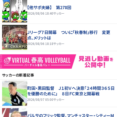
【他サポ夫婦】 第278回
2026/08/06 18:40
サッカー
Ｊリーグ７日開幕 ついに「秋春制」移行 変更
点、メリットは
2026/08/06 18:18
サッカー
サッカー
の新着記事
町田・黒田監督 Ｊ１初Ｖへ決意「２４時間３６５日
を優勝のために」 ８日ＦＣ東京と開幕戦
2026/08/07 05:00
サッカー
バルサのフリック監督、マンチェスター・シティーM