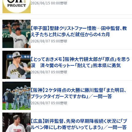
2026/06/15 00:00
野球
【甲子園】聖隷クリストファー惜敗…田中監督、教
え子たちと共に歩んだ就任からの４カ月
2026/08/07 05:00
野球
【とっておきメモ】阪神大竹耕太郎が「原点」を思う
涙 済々黌のモットー「耐えて」熊本県に勇気
2026/08/07 05:00
野球
【阪神】２ケタ得点の大勝に藤川監督「また明日、
ブラックタイガースですかね」／一問一答
2026/08/07 05:00
野球
【広島】新井監督、先発の早期降板続く状況に「ブ
ルペン陣にしわ寄せがいってしまう」／一問一答