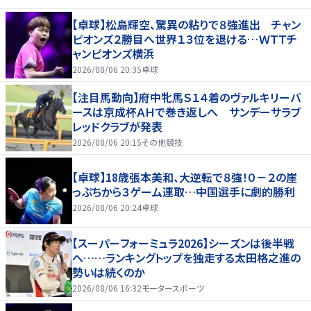
【卓球】松島輝空、驚異の粘りで８強進出 チャン
ピオンズ２勝目へ世界１３位を退ける…ＷＴＴチ
ャンピオンズ横浜
2026/08/06 20:35
卓球
【注目馬動向】府中牝馬Ｓ１４着のヴァルキリーバ
ースは京成杯ＡＨで巻き返しへ サンデーサラブ
レッドクラブが発表
2026/08/06 20:15
その他競技
【卓球】18歳張本美和、大逆転で８強！０－２の崖
っぷちから３ゲーム連取…中国選手に劇的勝利
2026/08/06 20:24
卓球
【スーパーフォーミュラ2026】シーズンは後半戦
へ……ランキングトップを独走する太田格之進の
勢いは続くのか
2026/08/06 16:32
モータースポーツ