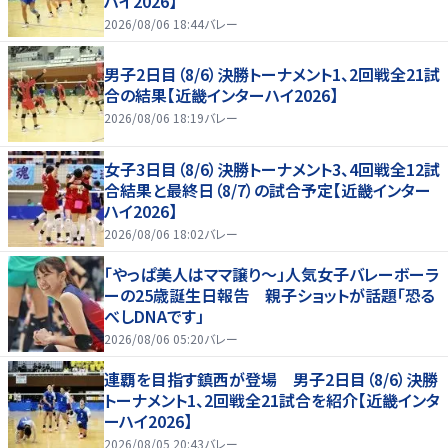
ハイ2026】
2026/08/06 18:44
バレー
男子2日目（8/6）決勝トーナメント1、2回戦全21試
合の結果【近畿インターハイ2026】
2026/08/06 18:19
バレー
女子3日目（8/6）決勝トーナメント3、4回戦全12試
合結果と最終日（8/7）の試合予定【近畿インター
ハイ2026】
2026/08/06 18:02
バレー
「やっぱ美人はママ譲り～」人気女子バレーボーラ
ーの25歳誕生日報告 親子ショットが話題「恐る
べしDNAです」
2026/08/06 05:20
バレー
連覇を目指す鎮西が登場 男子2日目（8/6）決勝
トーナメント1、2回戦全21試合を紹介【近畿インタ
ーハイ2026】
2026/08/05 20:43
バレー