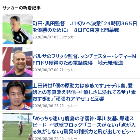
サッカー
の新着記事
町田・黒田監督 Ｊ１初Ｖへ決意「２４時間３６５日
を優勝のために」 ８日ＦＣ東京と開幕戦
2026/08/07 05:00
サッカー
バルサのフリック監督、マンチェスター・シティーM
Fロドリ獲得のため電話説得 地元紙報道
2026/08/07 00:21
サッカー
上田綺世「僕の原動力は家族です」モデル妻、愛
娘との写真添え発信→「優しさに溢れてる♥」「素
敵すぎる」「頑張れアヤセ！」と反響
2026/08/06 23:28
サッカー
「めっちゃ速い」鹿島の守護神・早川友基、爆速ス
ピード→“鉄壁ブロック”「コースがない」「点が入
る気がしない」驚異の判断力と飛び出しでビッグ
セーブ
2026/08/06 22:00
サッカー