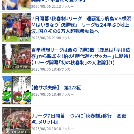
2026/08/06 21:12
サッカー
７日開幕！秋春制Ｊリーグ 連覇狙う鹿島ＶＳ横浜
Ｍはいきなり「決勝戦」 リーグ戦２４年ぶり地上
波、国立初の６万人超観衆動員へ
2026/08/06 21:08
サッカー
百年構想リーグは西の｢7勝3敗｣！鹿島は｢早川依
存｣から脱却を！柏の｢時代遅れサッカー｣に期待！
【Jリーグ開幕｢初の秋春制｣の大激論】(1)
2026/08/06 18:45
サッカー
【他サポ夫婦】 第278回
2026/08/06 18:40
サッカー
Ｊリーグ７日開幕 ついに「秋春制」移行 変更
点、メリットは
2026/08/06 18:18
サッカー