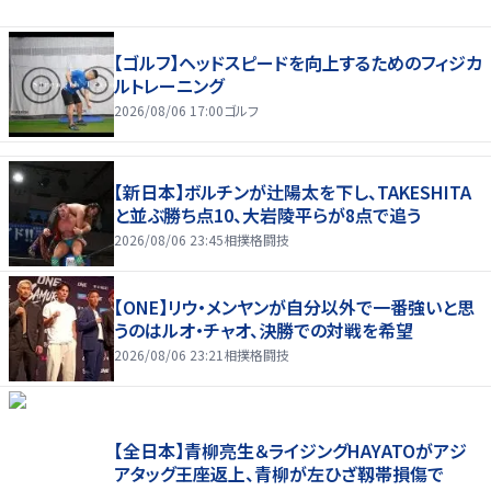
【ゴルフ】ヘッドスピードを向上するためのフィジカ
ルトレーニング
2026/08/06 17:00
ゴルフ
【新日本】ボルチンが辻陽太を下し、TAKESHITA
と並ぶ勝ち点10、大岩陵平らが8点で追う
2026/08/06 23:45
相撲格闘技
【ONE】リウ・メンヤンが自分以外で一番強いと思
うのはルオ・チャオ、決勝での対戦を希望
2026/08/06 23:21
相撲格闘技
【全日本】青柳亮生＆ライジングHAYATOがアジ
アタッグ王座返上、青柳が左ひざ靱帯損傷で