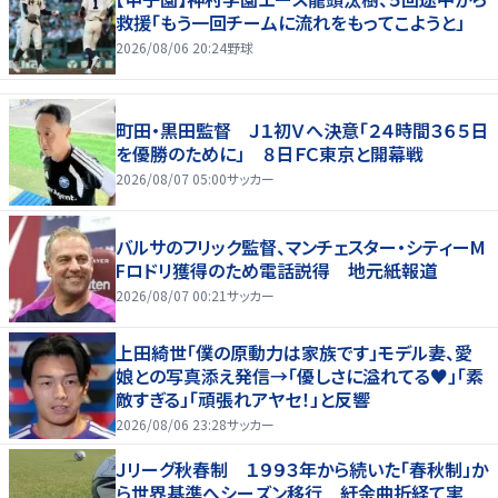
救援「もう一回チームに流れをもってこようと」
2026/08/06 20:24
野球
町田・黒田監督 Ｊ１初Ｖへ決意「２４時間３６５日
を優勝のために」 ８日ＦＣ東京と開幕戦
2026/08/07 05:00
サッカー
バルサのフリック監督、マンチェスター・シティーM
Fロドリ獲得のため電話説得 地元紙報道
2026/08/07 00:21
サッカー
上田綺世「僕の原動力は家族です」モデル妻、愛
娘との写真添え発信→「優しさに溢れてる♥」「素
敵すぎる」「頑張れアヤセ！」と反響
2026/08/06 23:28
サッカー
Ｊリーグ秋春制 １９９３年から続いた「春秋制」か
ら世界基準へシーズン移行 紆余曲折経て実