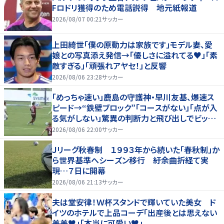
Fロドリ獲得のため電話説得 地元紙報道
2026/08/07 00:21
サッカー
上田綺世「僕の原動力は家族です」モデル妻、愛
娘との写真添え発信→「優しさに溢れてる♥」「素
敵すぎる」「頑張れアヤセ！」と反響
2026/08/06 23:28
サッカー
「めっちゃ速い」鹿島の守護神・早川友基、爆速ス
ピード→“鉄壁ブロック”「コースがない」「点が入
る気がしない」驚異の判断力と飛び出しでビッグ
セーブ
2026/08/06 22:00
サッカー
Ｊリーグ秋春制 １９９３年から続いた「春秋制」か
ら世界基準へシーズン移行 紆余曲折経て実
現…７日に開幕
2026/08/06 21:13
サッカー
夫は堂安律！Ｗ杯スタンドで輝いていた美女 ド
イツのホテルで上品コーデ「出産後とは思えない
美美♥」「本当に可愛い♥」