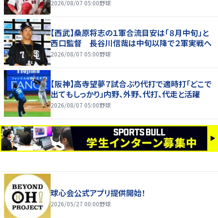
2026/08/07 05:00
野球
【西武】桑原将志の１軍合流目安は「８月中旬」と
西口監督 長谷川信哉は中旬以降で２軍実戦へ
2026/08/07 05:00
野球
【阪神】高寺望夢７試合ぶり代打で適時打「どこで
出てもしっかり」内野、外野、代打、代走と活躍
2026/08/07 05:00
野球
球心会公式アプリ提供開始！
2026/05/27 00:00
野球