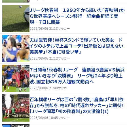
Ｊリーグ秋春制 １９９３年から続いた「春秋制」か
ら世界基準へシーズン移行 紆余曲折経て実
現…７日に開幕
2026/08/06 21:13
サッカー
夫は堂安律！Ｗ杯スタンドで輝いていた美女 ド
イツのホテルで上品コーデ「出産後とは思えない
美美♥」「本当に可愛い♥」
2026/08/06 21:12
サッカー
７日開幕！秋春制Ｊリーグ 連覇狙う鹿島ＶＳ横浜
Ｍはいきなり「決勝戦」 リーグ戦２４年ぶり地上
波、国立初の６万人超観衆動員へ
2026/08/06 21:08
サッカー
百年構想リーグは西の｢7勝3敗｣！鹿島は｢早川依
存｣から脱却を！柏の｢時代遅れサッカー｣に期待！
【Jリーグ開幕｢初の秋春制｣の大激論】(1)
2026/08/06 18:45
サッカー