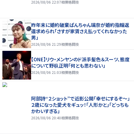
2026/08/06 22:07
相撲格闘技
昨年末に婚約破棄ぱんちゃん璃奈が婚約指輪返
還求められ「さすが家賃さえ払ってくれなかった
男」
2026/08/06 21:29
相撲格闘技
【ONE】リウ・メンヤンのド派手髪色＆スーツ、態度
について野杁正明「何とも思わない」
2026/08/06 21:03
相撲格闘技
阿部詩“２ショット”で近影公開「幸せにするぞ〜」
２歳になった愛犬をギュッ！「人形かと」「どっちも
かわいすぎる」
2026/08/06 20:40
相撲格闘技