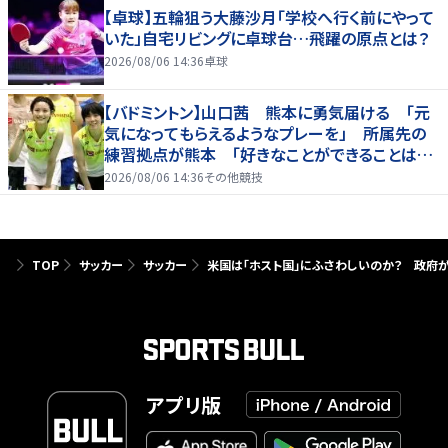
【卓球】五輪狙う大藤沙月「学校へ行く前にやって
いた」自宅リビングに卓球台…飛躍の原点とは？
2026/08/06 14:36
卓球
【バドミントン】山口茜 熊本に勇気届ける 「元
気になってもらえるようなプレーを」 所属先の
練習拠点が熊本 「好きなことができることは当
たり前じゃない」
2026/08/06 14:36
その他競技
TOP
サッカー
サッカー
米国は「ホスト国」にふさわしいのか？ 政府
アプリ版