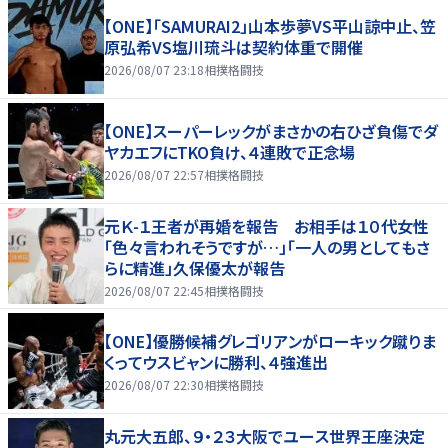
【ONE】「SAMURAI2」山本歩夢VS平山諒中止、笠
原弘希VS塩川琉斗は契約体重で開催
2026/08/07 23:18
相撲格闘技
【ONE】スーパーレックがまさかの右ひざ負傷でダ
ヤカエフにTKO負け、４連敗で正念場
2026/08/07 22:57
相撲格闘技
元Ｋ-１王者が再婚を報告 お相手は１０代女性
「色々言われそうですが…」「一人の男としてもさ
らに精進」久保優太が報告
2026/08/07 22:45
相撲格闘技
【ONE】優勝候補グレゴリアンがローキック蹴りま
くってウスビャンに勝利、４強進出
2026/08/07 22:30
相撲格闘技
丸元大五郎、９・２３大阪でユース世界王座決定