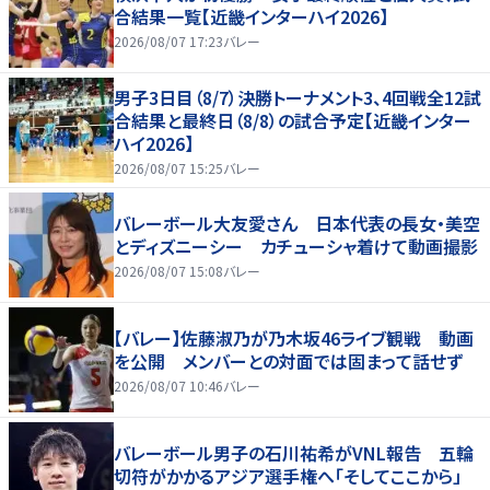
合結果一覧【近畿インターハイ2026】
2026/08/07 17:23
バレー
男子3日目（8/7）決勝トーナメント3、4回戦全12試
合結果と最終日（8/8）の試合予定【近畿インター
ハイ2026】
2026/08/07 15:25
バレー
バレーボール大友愛さん 日本代表の長女・美空
とディズニーシー カチューシャ着けて動画撮影
2026/08/07 15:08
バレー
【バレー】佐藤淑乃が乃木坂46ライブ観戦 動画
を公開 メンバーとの対面では固まって話せず
2026/08/07 10:46
バレー
バレーボール男子の石川祐希がVNL報告 五輪
切符がかかるアジア選手権へ「そしてここから」