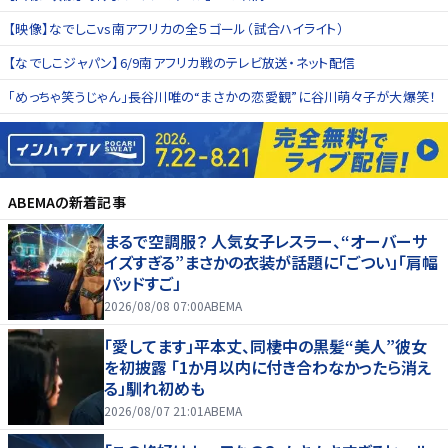
【映像】なでしこvs南アフリカの全５ゴール（試合ハイライト）
【なでしこジャパン】6/9南アフリカ戦のテレビ放送・ネット配信
「めっちゃ笑うじゃん」長谷川唯の“まさかの恋愛観”に谷川萌々子が大爆笑！
ABEMA
の新着記事
まるで空調服？ 人気女子レスラー、“オーバーサ
イズすぎる”まさかの衣装が話題に「ごつい」「肩幅
パッドすご」
2026/08/08 07:00
ABEMA
「愛してます」平本丈、同棲中の黒髪“美人”彼女
を初披露 「1か月以内に付き合わなかったら消え
る」馴れ初めも
2026/08/07 21:01
ABEMA