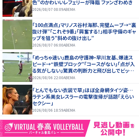
色”のかわいいレフェリーが降臨 ファンざわめき
2026/08/07 08:09
ABEMA
「100点満点」マリノス谷村海那、完璧ムーブ→“裏
抜け弾”「これぞ9番」「興奮する！」相手守備のギャ
ップを狙う”斜めの抜け出し”
2026/08/07 06:00
ABEMA
「めっちゃ速い」鹿島の守護神・早川友基、爆速ス
ピード→“鉄壁ブロック”「コースがない」「点が入
る気がしない」驚異の判断力と飛び出しでビッグ
セーブ
2026/08/06 22:00
ABEMA
「とんでもない衣装で草」ほぼ全身網タイツ姿…
ラテン系美女レスラーの電撃復帰が話題「えらい
セクシー」
2026/08/06 18:59
ABEMA