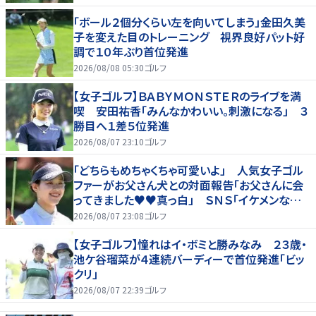
「ボール２個分くらい左を向いてしまう」金田久美
子を変えた目のトレーニング 視界良好パット好
調で１０年ぶり首位発進
2026/08/08 05:30
ゴルフ
【女子ゴルフ】ＢＡＢＹＭＯＮＳＴＥＲのライブを満
喫 安田祐香「みんなかわいい。刺激になる」 ３
勝目へ１差５位発進
2026/08/07 23:10
ゴルフ
「どちらもめちゃくちゃ可愛いよ」 人気女子ゴル
ファーがお父さん犬との対面報告「お父さんに会
ってきました♥♥真っ白」 ＳＮＳ「イケメンなお
父さん」「白戸家入りするんですか？」
2026/08/07 23:08
ゴルフ
【女子ゴルフ】憧れはイ・ボミと勝みなみ ２３歳・
池ケ谷瑠菜が４連続バーディーで首位発進「ビッ
クリ」
2026/08/07 22:39
ゴルフ