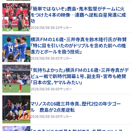
「簡単ではないぞ」鹿島・鬼木監督がチームに火
をつけた４本の映像…連覇へ逆転白星発進に成
功
2026/08/08 06:10
サッカー
横浜ＦＭの１６歳・三井寺真を鈴木隆行氏が称賛
「特に目を引いたのがドリブルを含めた前への推
進力とボールを扱う技術」
2026/08/08 06:05
サッカー
「気持ちよかった」横浜ＦＭの１６歳・三井寺真がデ
ビュー戦で新時代開幕１号、副主将・宮市も絶賛
「日本の宝。ヤマルみたい」
2026/08/08 06:00
サッカー
マリノスの16歳三井寺真、歴代2位の年少ゴー
ル 鹿島が2点差逆転
2026/08/08 06:00
サッカー