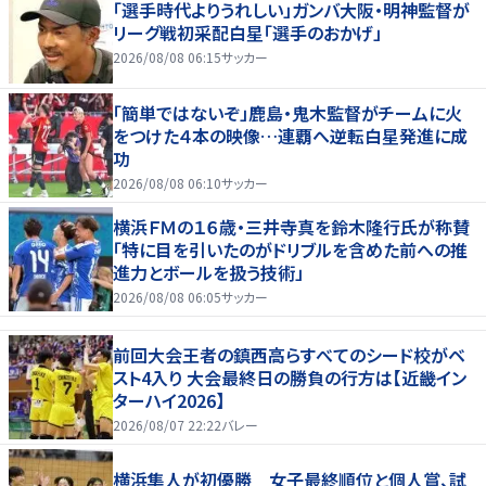
「選手時代よりうれしい」ガンバ大阪・明神監督が
リーグ戦初采配白星「選手のおかげ」
2026/08/08 06:15
サッカー
「簡単ではないぞ」鹿島・鬼木監督がチームに火
をつけた４本の映像…連覇へ逆転白星発進に成
功
2026/08/08 06:10
サッカー
横浜ＦＭの１６歳・三井寺真を鈴木隆行氏が称賛
「特に目を引いたのがドリブルを含めた前への推
進力とボールを扱う技術」
2026/08/08 06:05
サッカー
前回大会王者の鎮西高らすべてのシード校がベ
スト4入り 大会最終日の勝負の行方は【近畿イン
ターハイ2026】
2026/08/07 22:22
バレー
横浜隼人が初優勝 女子最終順位と個人賞、試