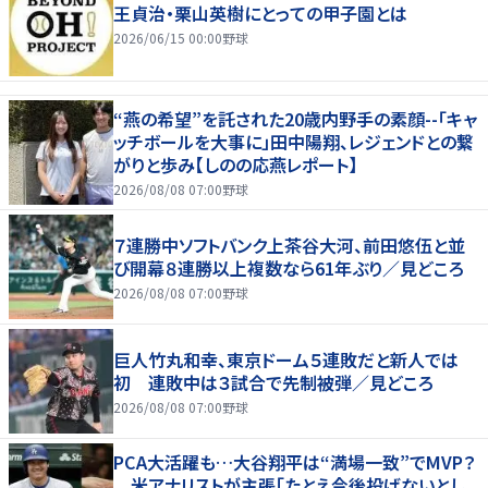
王貞治・栗山英樹にとっての甲子園とは
2026/06/15 00:00
野球
“燕の希望”を託された20歳内野手の素顔--「キャ
ッチボールを大事に」田中陽翔、レジェンドとの繋
がりと歩み【しのの応燕レポート】
2026/08/08 07:00
野球
７連勝中ソフトバンク上茶谷大河、前田悠伍と並
び開幕８連勝以上複数なら61年ぶり／見どころ
2026/08/08 07:00
野球
巨人竹丸和幸、東京ドーム５連敗だと新人では
初 連敗中は３試合で先制被弾／見どころ
2026/08/08 07:00
野球
PCA大活躍も…大谷翔平は“満場一致”でMVP？
米アナリストが主張「たとえ今後投げないとし