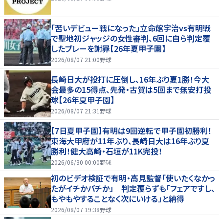
｢苦いデビュー戦になった｣立命館宇治vs有明戦
で聖地初ジャッジの女性審判、6回に自ら判定覆
したプレーを謝罪【26年夏甲子園】
2026/08/07 21:00
野球
長崎日大が投打に圧倒し、16年ぶり夏1勝！今大
会最多の15得点、先発・古賀は5回まで無安打投
球【26年夏甲子園】
2026/08/07 21:31
野球
【7日夏甲子園】有明は9回逆転で甲子園初勝利！
東海大甲府が11年ぶり、長崎日大は16年ぶり夏
勝利！健大高崎・石垣が11K完投！
2026/06/30 00:00
野球
初のビデオ検証で有明・高見監督「使いたくなかっ
たがイチかバチか」 判定覆らずも「フェアですし、
もやもやすることなく次にいける」と納得
2026/08/07 19:38
野球