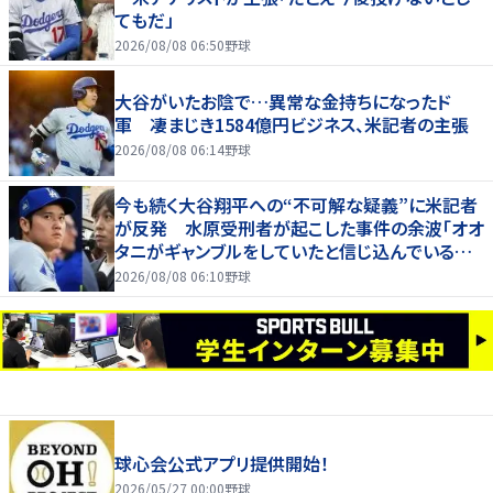
てもだ」
2026/08/08 06:50
野球
大谷がいたお陰で…異常な金持ちになったド
軍 凄まじき1584億円ビジネス、米記者の主張
2026/08/08 06:14
野球
今も続く大谷翔平への“不可解な疑義”に米記者
が反発 水原受刑者が起こした事件の余波「オオ
タニがギャンブルをしていたと信じ込んでいる人
が一定数いる」
2026/08/08 06:10
野球
球心会公式アプリ提供開始！
2026/05/27 00:00
野球