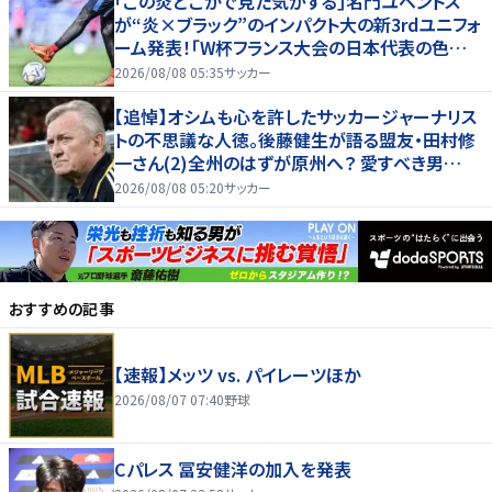
｢この炎どこかで見た気がする｣名門ユベントス
が“炎×ブラック”のインパクト大の新3rdユニフォ
ーム発表！｢W杯フランス大会の日本代表の色違
いを感じさせる｣
2026/08/08 05:35
サッカー
【追悼】オシムも心を許したサッカージャーナリス
トの不思議な人徳。後藤健生が語る盟友・田村修
一さん(2)全州のはずが原州へ？ 愛すべき男
の“大迷子”伝説
2026/08/08 05:20
サッカー
おすすめの記事
【速報】メッツ vs. パイレーツほか
2026/08/07 07:40
野球
Cパレス 冨安健洋の加入を発表