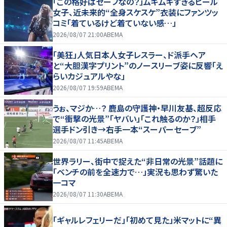
「この格好はセーフなの？」ムキムキすぎるヒール
女子、近未来的“全身スケスケ”衣装にファンツッ
コミ「着ているけど着ていない感…」
2026/08/07 21:00
ABEMA
「美狂」人気日本人女子レスラー、ド派手ヘア
と“大胆漢字プリント”のノースリーブ姿に反響「え
らいカジュアルやな」
2026/08/07 19:59
ABEMA
うぉ、マジか…？ 鹿島の守護神・早川友基、超反応
で“衝撃の光景”「ヤバい」「これ触るのか？」相手
選手ドン引き→右手一本“スーパーセーブ”
2026/08/07 11:45
ABEMA
世界ラリー、街中で捉えた“非日常の光景”話題に
「ベンチの前を全速力で…」実況も思わず驚いた
一コマ
2026/08/07 11:30
ABEMA
「ギャルレフェリーだ」「初めて見た」米マットに“異