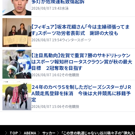
多灯が危険運転致傷起訴
2026/08/07 19:43
水泳
【フィギュア】坂本花織さん「今は主婦頑張ってま
す」スポーツ功労者表彰式 謝辞の大役も
2026/08/07 19:54
ウィンタースポーツ
【注目馬動向】佐賀で重賞７勝のサキドリトッケン
はスポーツ報知杯ロータスクラウン賞が秋の最大
目標 ２冠奪取を目指す
2026/08/07 16:02
その他競技
２４年のカペラＳを制したガビーズシスターがＪＲ
Ａ競走馬登録を抹消 今後は大井競馬に移籍予
定
2026/08/07 15:06
その他競技
TOP
ABEMA
サッカー
「この世の軌道じゃない」谷川萌々子の“弾丸ス