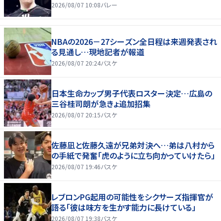
2026/08/07 10:08
バレー
NBAの2026－27シーズン全日程は来週発表され
る見通し…現地記者が報道
2026/08/07 20:24
バスケ
日本生命カップ男子代表ロスター決定…広島の
三谷桂司朗が急きょ追加招集
2026/08/07 20:15
バスケ
佐藤凪と佐藤久遠が兄弟対決へ…弟は八村から
の手紙で発奮「虎のように立ち向かっていけたら」
2026/08/07 19:46
バスケ
レブロンPG起用の可能性をシクサーズ指揮官が
語る「彼は味方を生かす能力に長けている」
2026/08/07 19:38
バスケ