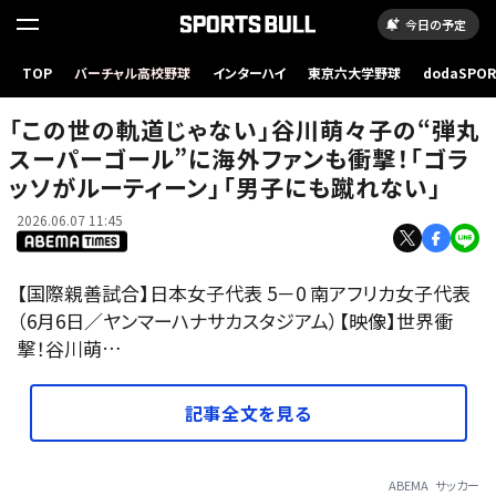
今日の予定
TOP
バーチャル高校野球
インターハイ
東京六大学野球
dodaSPO
（新しいタブ
「この世の軌道じゃない」谷川萌々子の“弾丸
スーパーゴール”に海外ファンも衝撃！「ゴラ
ッソがルーティーン」「男子にも蹴れない」
2026.06.07 11:45
【国際親善試合】日本女子代表 5－0 南アフリカ女子代表
（6月6日／ヤンマーハナサカスタジアム）【映像】世界衝
撃！谷川萌…
記事全文を見る
ABEMA
サッカー