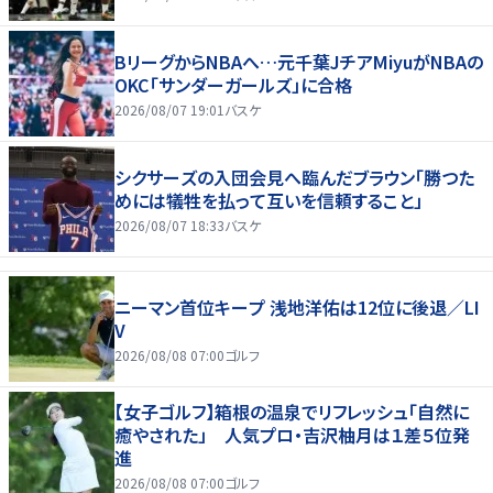
BリーグからNBAへ…元千葉JチアMiyuがNBAの
OKC「サンダーガールズ」に合格
2026/08/07 19:01
バスケ
シクサーズの入団会見へ臨んだブラウン「勝つた
めには犠牲を払って互いを信頼すること」
2026/08/07 18:33
バスケ
ニーマン首位キープ 浅地洋佑は12位に後退／LI
V
2026/08/08 07:00
ゴルフ
【女子ゴルフ】箱根の温泉でリフレッシュ「自然に
癒やされた」 人気プロ・吉沢柚月は１差５位発
進
2026/08/08 07:00
ゴルフ