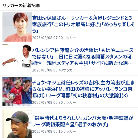
サッカー
の新着記事
吉田沙保里さん サッカー＆角界レジェンドと３
家族旅行「このトリオ最高に好き」「めっちゃ楽しそ
う」
2026/08/08 07:00
サッカー
バレンシア佐藤龍之介の活躍は「もはやニュース
ではない」 日に日に濃くなる開幕スタメンの可
能性 現地メディアも主張「サイドに新たな選択
肢を提供する」
2026/08/08 06:40
サッカー
チョウ・キジェ就任レッズの吉凶、主力流出が止ま
らない横浜FM、町田の補強にアッパレ！ランコ京
都は【Jリーグ開幕｢初の秋春制｣の大激論】(3)
2026/08/08 06:30
サッカー
「選手時代よりうれしい」ガンバ大阪・明神監督が
リーグ戦初采配白星「選手のおかげ」
2026/08/08 06:15
サッカー