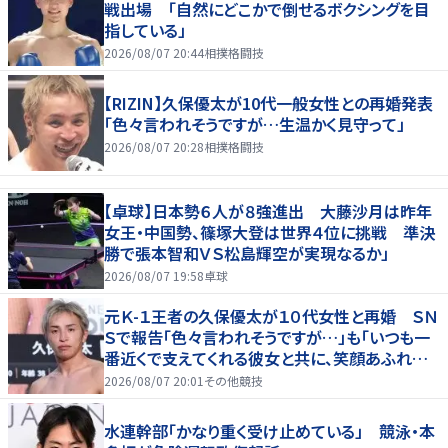
戦出場 「自然にどこかで倒せるボクシングを目
指している」
2026/08/07 20:44
相撲格闘技
【RIZIN】久保優太が10代一般女性との再婚発表
「色々言われそうですが…生温かく見守って」
2026/08/07 20:28
相撲格闘技
【卓球】日本勢６人が８強進出 大藤沙月は昨年
女王・中国勢、篠塚大登は世界４位に挑戦 準決
勝で張本智和ＶＳ松島輝空が実現なるか」
2026/08/07 19:58
卓球
元Ｋ-１王者の久保優太が１０代女性と再婚 ＳＮ
Ｓで報告「色々言われそうですが…」も「いつも一
番近くで支えてくれる彼女と共に、笑顔あふれる
家庭を築いていきたい」
2026/08/07 20:01
その他競技
水連幹部「かなり重く受け止めている」 競泳・本