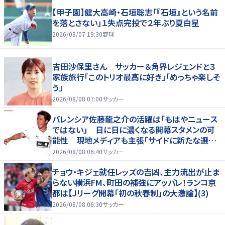
【甲子園】健大高崎・石垣聡志「『石垣』という名前
を落とさない」１失点完投で２年ぶり夏白星
2026/08/07 19:30
野球
吉田沙保里さん サッカー＆角界レジェンドと３
家族旅行「このトリオ最高に好き」「めっちゃ楽しそ
う」
2026/08/08 07:00
サッカー
バレンシア佐藤龍之介の活躍は「もはやニュース
ではない」 日に日に濃くなる開幕スタメンの可
能性 現地メディアも主張「サイドに新たな選択
肢を提供する」
2026/08/08 06:40
サッカー
チョウ・キジェ就任レッズの吉凶、主力流出が止ま
らない横浜FM、町田の補強にアッパレ！ランコ京
都は【Jリーグ開幕｢初の秋春制｣の大激論】(3)
2026/08/08 06:30
サッカー