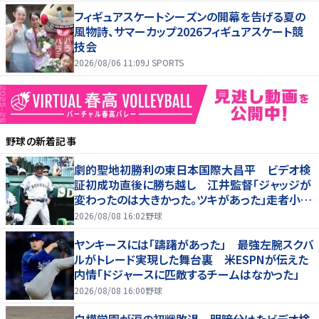
フィギュアスケートシーズンの開幕を告げる夏の
風物詩、サマーカップ2026フィギュアスケート競
技会
2026/08/06 11:09
J SPORTS
野球
の新着記事
劇的聖地初勝利の東日本国際大昌平 ビデオ検
証初成功直後に勝ち越し 江井監督「ジャッジが
変わったのは大きかった。ツキがあった」走者小内
は「自信があってセーフになってくれと」
2026/08/08 16:02
野球
ヤンキースには「躊躇があった」 最強左腕スクバ
ルがトレード実現した舞台裏 米ESPNが伝えた
内情「ドジャースに匹敵するチームはなかった」
2026/08/08 16:00
野球
白樺学園が涙の初戦敗退 明暗分けたビデオ検