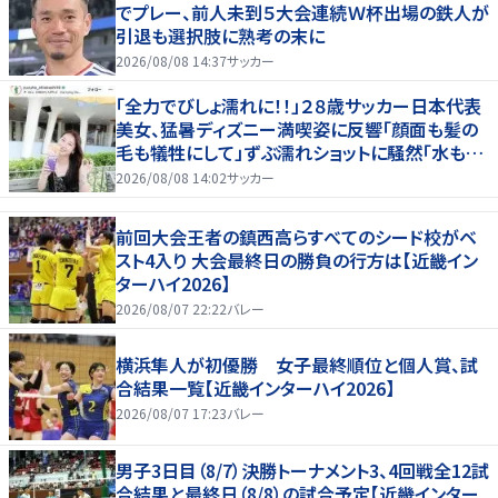
でプレー、前人未到５大会連続Ｗ杯出場の鉄人が
引退も選択肢に熟考の末に
2026/08/08 14:37
サッカー
「全力でびしょ濡れに！！」２８歳サッカー日本代表
美女、猛暑ディズニー満喫姿に反響「顔面も髪の
毛も犠牲にして」ずぶ濡れショットに騒然「水も滴
る」「女優さんかと」
2026/08/08 14:02
サッカー
前回大会王者の鎮西高らすべてのシード校がベ
スト4入り 大会最終日の勝負の行方は【近畿イン
ターハイ2026】
2026/08/07 22:22
バレー
横浜隼人が初優勝 女子最終順位と個人賞、試
合結果一覧【近畿インターハイ2026】
2026/08/07 17:23
バレー
男子3日目（8/7）決勝トーナメント3、4回戦全12試
合結果と最終日（8/8）の試合予定【近畿インター