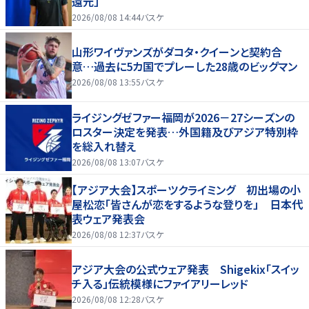
還元」
2026/08/08 14:44
バスケ
山形ワイヴァンズがダコタ・クイーンと契約合
意…過去に5カ国でプレーした28歳のビッグマン
2026/08/08 13:55
バスケ
ライジングゼファー福岡が2026－27シーズンの
ロスター決定を発表…外国籍及びアジア特別枠
を総入れ替え
2026/08/08 13:07
バスケ
【アジア大会】スポーツクライミング 初出場の小
屋松恋「皆さんが恋をするような登りを」 日本代
表ウェア発表会
2026/08/08 12:37
バスケ
アジア大会の公式ウェア発表 Shigekix「スイッ
チ入る」伝統模様にファイアリーレッド
2026/08/08 12:28
バスケ