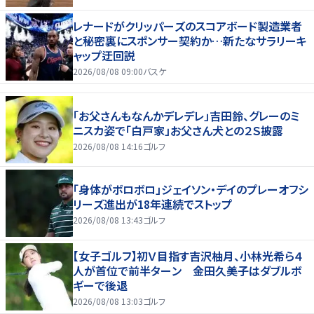
レナードがクリッパーズのスコアボード製造業者
と秘密裏にスポンサー契約か‬…新たなサラリーキ
ャップ迂回説
2026/08/08 09:00
バスケ
「お父さんもなんかデレデレ」吉田鈴、グレーのミ
ニスカ姿で「白戸家」お父さん犬との２Ｓ披露
2026/08/08 14:16
ゴルフ
「身体がボロボロ」ジェイソン・デイのプレーオフシ
リーズ進出が18年連続でストップ
2026/08/08 13:43
ゴルフ
【女子ゴルフ】初Ｖ目指す吉沢柚月、小林光希ら４
人が首位で前半ターン 金田久美子はダブルボ
ギーで後退
2026/08/08 13:03
ゴルフ