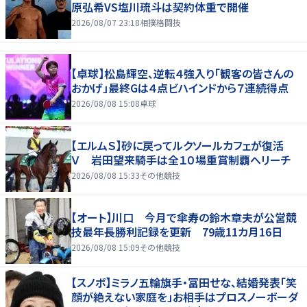
原弘希VS塩川琉斗は契約体重で開催
2026/08/07 23:18
相撲格闘技
【卓球】松島輝空、逆転４強入り「観客の皆さんの
おかげ」最終Gは４点ビハインドから７連続得点
2026/08/08 15:08
卓球
【エルムＳ】砂に戻ってルクソールカフェが復活
Ｖ 岩田望来騎手は全１０場重賞制覇へリーチ
2026/08/08 15:33
その他競技
【オート】川口 今月で傘寿の鈴木章夫が公営競
技最年長勝利記録を更新 79歳11カ月16日
2026/08/08 15:09
その他競技
【スノボ】ミラノ五輪旗手・冨田せな、結婚発表「笑
顔が絶えない家庭を」お相手はプロスノーボーダ