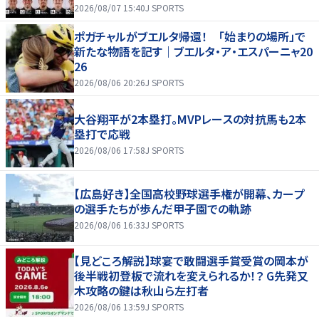
2026/08/07 15:40
J SPORTS
ポガチャルがブエルタ帰還！ 「始まりの場所」で
新たな物語を記す｜ブエルタ・ア・エスパーニャ20
26
2026/08/06 20:26
J SPORTS
大谷翔平が2本塁打。MVPレースの対抗馬も2本
塁打で応戦
2026/08/06 17:58
J SPORTS
【広島好き】全国高校野球選手権が開幕、カープ
の選手たちが歩んだ甲子園での軌跡
2026/08/06 16:33
J SPORTS
【見どころ解説】球宴で敢闘選手賞受賞の岡本が
後半戦初登板で流れを変えられるか！？ G先発又
木攻略の鍵は秋山ら左打者
2026/08/06 13:59
J SPORTS