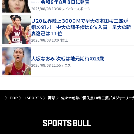
ー…令和８年８月８日に発表
2026/08/08 13:36
ウィンタースポーツ
Ｕ２０世界陸上３０００Ｍで早大の本田桜二郎が
銅メダル！ 中大の簡子傑は６位入賞 早大の新
妻遼己は１１位
2026/08/08 13:07
陸上
大坂なおみ 次戦は地元期待の23歳
2026/08/08 11:55
テニス
TOP
J SPORTS
野球
佐々木朗希、7回失点10奪三振。「メジャーリー