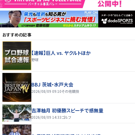
おすすめの記事
【速報】巨人 vs. ヤクルトほか
野球
BBJ 茨城・水戸大会
2026/08/09 09:10
その他競技
吉澤柚月 初優勝スピーチで感無量
2026/08/09 14:33
ゴルフ