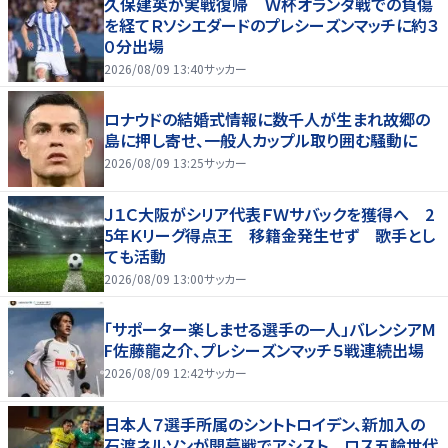
久保建英が実戦復帰 Ｗ杯オランダ戦での負傷
を経てＲソシエダードのプレシーズンマッチに約３
０分出場
2026/08/09 13:40
サッカー
ロナウドの結婚式情報に数千人が生まれ故郷の
島に押し寄せ、一般人カップル取り囲む騒動に
2026/08/09 13:25
サッカー
Ｊ１Ｃ大阪がシリア代表ＦＷサバックを獲得へ 2
5年Ｋリーグ得点王 移籍金発生せず 歌手とし
ても活動
2026/08/09 13:00
サッカー
「サポーター楽しませる選手の一人」バレンシアM
F佐藤龍之介、プレシーズンマッチ５戦連続出場
2026/08/09 12:42
サッカー
日本人７選手所属のシントトロイデン、新加入の
石渡ネルソンが開幕戦でアシスト ロス五輪世代