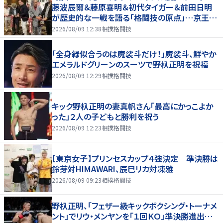
藤波辰爾＆藤原喜明＆初代タイガー＆前田日明
が歴史的な一戦を語る「格闘技の原点」…京王プ
ラザホテルで３１日まで
2026/08/09 12:38
相撲格闘技
「全身緑似合うのは魔裟斗だけ！」魔裟斗、鮮やか
エメラルドグリーンのスーツで野杁正明を祝福
2026/08/09 12:29
相撲格闘技
キック野杁正明の妻真帆さん「最高にかっこよか
った」２人の子どもと勝利を祝う
2026/08/09 12:23
相撲格闘技
【東京女子】プリンセスカップ４強決定 準決勝は
鈴芽対HIMAWARI、辰巳リカ対凍雅
2026/08/09 09:23
相撲格闘技
野杁正明、「フェザー級キックボクシング・トーナメ
ント」でリウ・メンヤンを「１回ＫＯ」準決勝進出…