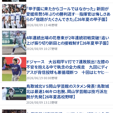
「甲子園に来たからゴールではなかった」 新田が
愛媛県勢5年ぶりの勝利逃す…指揮官は悔しさあ
らわ「宿題がたくさんできた」【26年夏の甲子園】
2026/08/09 13:46
野球
4年連続出場の花巻東が2年連続初戦突破！追い
上げ振り切り新田との接戦制す【26年夏甲子園】
2026/08/09 10:27
野球
ドジャース 大谷翔平Ｖ打で７連敗脱出！左膝の
不安を抱える中で執念の全力疾走 九回にディ
アスが背信投球も悪循環断つ 十回はヒヤヒヤ
もリード守る
2026/06/19 00:00
野球
鳥取城北ＶＳ岡山学芸館のスタメン発表！鳥取城
北は最速146キロ右腕、岡山学芸館は技巧派左
腕が先発【26年夏高校野球】
2026/08/09 13:13
野球