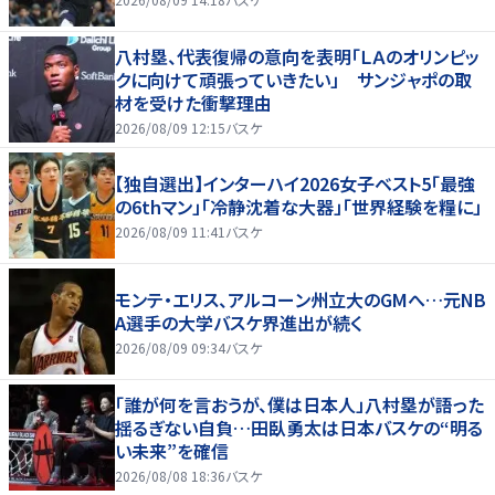
八村塁、代表復帰の意向を表明「ＬＡのオリンピッ
クに向けて頑張っていきたい」 サンジャポの取
材を受けた衝撃理由
2026/08/09 12:15
バスケ
【独自選出】インターハイ2026女子ベスト5「最強
の6thマン」「冷静沈着な大器」「世界経験を糧に」
2026/08/09 11:41
バスケ
モンテ・エリス、アルコーン州立大のGMへ…元NB
A選手の大学バスケ界進出が続く
2026/08/09 09:34
バスケ
「誰が何を言おうが、僕は日本人」八村塁が語った
揺るぎない自負…田臥勇太は日本バスケの“明る
い未来”を確信
2026/08/08 18:36
バスケ