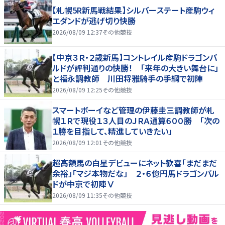
【札幌5R新馬戦結果】シルバーステート産駒ウィ
エダンドが逃げ切り快勝
2026/08/09 12:37
その他競技
【中京３Ｒ・２歳新馬】コントレイル産駒ドラゴンバ
ルドが評判通りの快勝！ 「来年の大きい舞台に」
と福永調教師 川田将雅騎手の手綱で初陣
2026/08/09 12:25
その他競技
スマートボーイなど管理の伊藤圭三調教師が札
幌１Ｒで現役１３人目のＪＲＡ通算６００勝 「次の
１勝を目指して、精進していきたい」
2026/08/09 12:01
その他競技
超高額馬の白星デビューにネット歓喜「まだまだ
余裕」「マジ本物だな」 ２・６億円馬ドラゴンバル
ドが中京で初陣Ⅴ
2026/08/09 11:35
その他競技