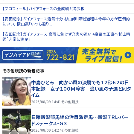
【プロフィール】ガイアフォースの全成績と掲示板
【安田記念】ガイアフォース活気十分 杉山師「臨戦過程は今年の方が圧倒的
にいい」 横山武「いつも通り...
【安田記念】ガイアフォース 豪雨に負けず充実の追い 4度目の正直へ杉山晴
師「非常に満足」
その他競技
の新着記事
中島ひとみ 向かい風の決勝でも１２秒６２の日
本記録 女子１００Ｍ障害 追い風の予選と同タ
イム
2026/08/09 14:41
その他競技
日曜新潟競馬場の注目激走馬…新潟７Ｒレパー
ドステークス・Ｇ３
2026/08/09 14:27
その他競技