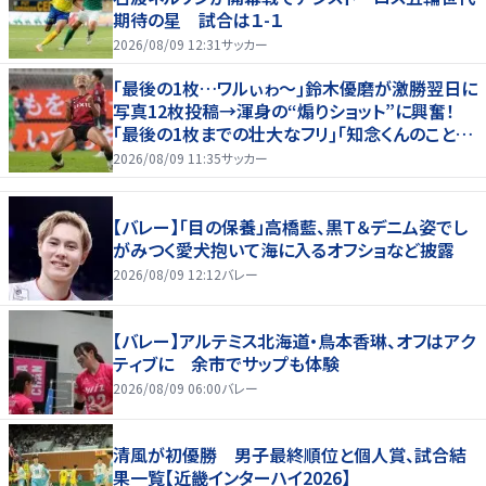
期待の星 試合は１-１
2026/08/09 12:31
サッカー
｢最後の1枚…ワルぃゎ〜｣鈴木優磨が激勝翌日に
写真12枚投稿→渾身の“煽りショット”に興奮！
｢最後の1枚までの壮大なフリ｣｢知念くんのことど
んだけ好きなんよｗ｣
2026/08/09 11:35
サッカー
【バレー】「目の保養」高橋藍、黒Ｔ＆デニム姿でし
がみつく愛犬抱いて海に入るオフショなど披露
2026/08/09 12:12
バレー
【バレー】アルテミス北海道・鳥本香琳、オフはアク
ティブに 余市でサップも体験
2026/08/09 06:00
バレー
清風が初優勝 男子最終順位と個人賞、試合結
果一覧【近畿インターハイ2026】