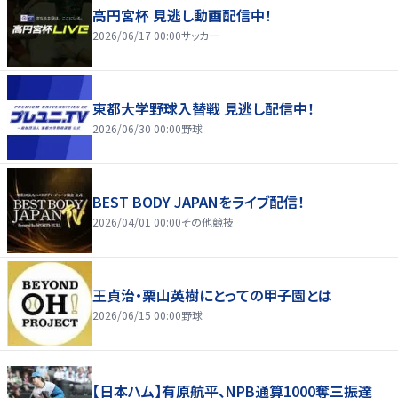
高円宮杯 見逃し動画配信中！
2026/06/17 00:00
サッカー
東都大学野球入替戦 見逃し配信中！
2026/06/30 00:00
野球
BEST BODY JAPANをライブ配信！
2026/04/01 00:00
その他競技
王貞治・栗山英樹にとっての甲子園とは
2026/06/15 00:00
野球
【日本ハム】有原航平、NPB通算1000奪三振達