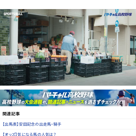
関連記事
【出馬表】安田記念の出走馬・騎手
【オッズ】気になる馬の人気は？