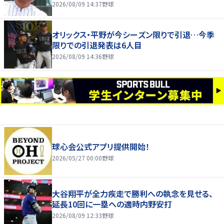
2026/08/09 14:37
野球
オリックス・平野が今シーズン限りで引退…今季
限りでの引退発表は6人目
2026/08/09 14:36
野球
球心会公式アプリ提供開始！
2026/05/27 00:00
野球
大谷翔平が全力疾走で勝利への執念を見せる、
延長10回に一塁への適時内野安打
2026/08/09 12:33
野球