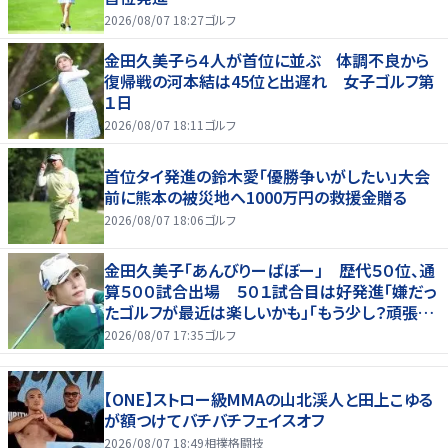
2026/08/07 18:27
ゴルフ
金田久美子ら４人が首位に並ぶ 体調不良から
復帰戦の河本結は45位と出遅れ 女子ゴルフ第
１日
2026/08/07 18:11
ゴルフ
首位タイ発進の鈴木愛「優勝争いがしたい」大会
前に熊本の被災地へ1000万円の救援金贈る
2026/08/07 18:06
ゴルフ
金田久美子「あんびりーばぼー」 歴代５０位、通
算５００試合出場 ５０１試合目は好発進「嫌だっ
たゴルフが最近は楽しいかも」「もう少し？頑張り
たいな」
2026/08/07 17:35
ゴルフ
【ONE】ストロー級MMAの山北渓人と田上こゆる
が額つけてバチバチフェイスオフ
2026/08/07 18:49
相撲格闘技