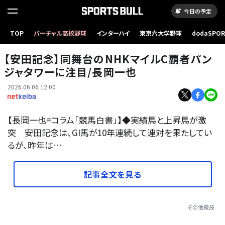
今日の予定
TOP
バーチャル高校野球
インターハイ
東京六大学野球
dodaSPO
長岡一也さん(フリーアナウンサー)
（新しいタブ
【安田記念】同舞台のNHKマイルC覇者パン
ジャタワーに注目/長岡一也
2026.06.06 12:00
【長岡一也=コラム「競馬白書」】◆実績馬と上昇馬が激
突 安田記念は、GI馬が10年連続して連対を果たしてい
るが、昨年は…
記事全文を見る
その他競技