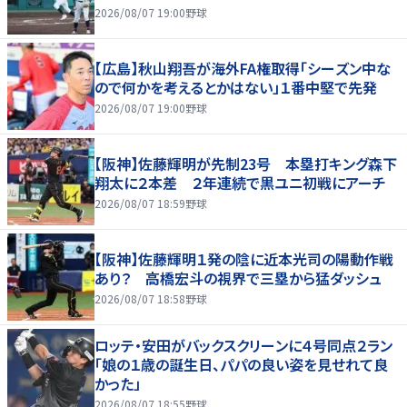
2026/08/07 19:00
野球
【広島】秋山翔吾が海外FA権取得「シーズン中な
ので何かを考えるとかはない」１番中堅で先発
2026/08/07 19:00
野球
【阪神】佐藤輝明が先制23号 本塁打キング森下
翔太に２本差 ２年連続で黒ユニ初戦にアーチ
2026/08/07 18:59
野球
【阪神】佐藤輝明１発の陰に近本光司の陽動作戦
あり？ 高橋宏斗の視界で三塁から猛ダッシュ
2026/08/07 18:58
野球
ロッテ・安田がバックスクリーンに４号同点２ラン
「娘の１歳の誕生日、パパの良い姿を見せれて良
かった」
2026/08/07 18:55
野球