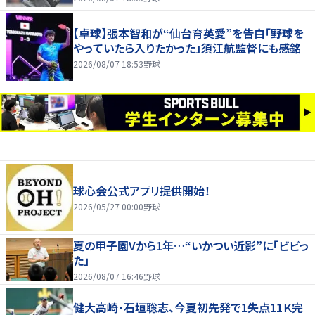
【卓球】張本智和が“仙台育英愛”を告白「野球を
やっていたら入りたかった」須江航監督にも感銘
2026/08/07 18:53
野球
球心会公式アプリ提供開始！
2026/05/27 00:00
野球
夏の甲子園Vから1年…“いかつい近影”に「ビビっ
た」
2026/08/07 16:46
野球
健大高崎・石垣聡志、今夏初先発で1失点11Ｋ完