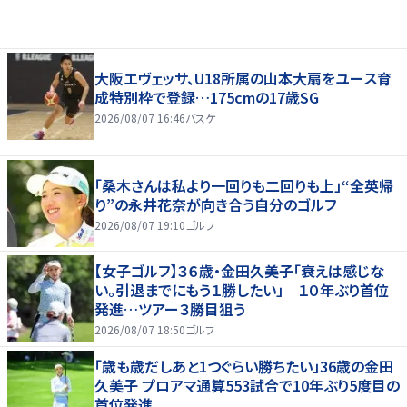
大阪エヴェッサ、U18所属の山本大扇をユース育
成特別枠で登録…175cmの17歳SG
2026/08/07 16:46
バスケ
「桑木さんは私より一回りも二回りも上」“全英帰
り”の永井花奈が向き合う自分のゴルフ
2026/08/07 19:10
ゴルフ
【女子ゴルフ】３６歳・金田久美子「衰えは感じな
い。引退までにもう１勝したい」 １０年ぶり首位
発進…ツアー３勝目狙う
2026/08/07 18:50
ゴルフ
「歳も歳だしあと1つぐらい勝ちたい」36歳の金田
久美子 プロアマ通算553試合で10年ぶり5度目の
首位発進