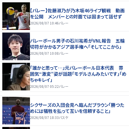
【バレー】佐藤淑乃が乃木坂46ライブ観戦 動画
を公開 メンバーとの対面では固まって話せず
2026/08/07 10:46
バレー
バレーボール男子の石川祐希がVNL報告 五輪
切符がかかるアジア選手権へ「そしてここから」
2026/08/07 10:08
バレー
「誰かと思って…」元バレーボール日本代表 雰
囲気“激変”姿が話題「モデルさんみたいです」「め
ちゃキレイ」
2026/08/07 05:22
バレー
シクサーズの入団会見へ臨んだブラウン「勝つた
めには犠牲を払って互いを信頼すること」
2026/08/07 18:33
バスケ