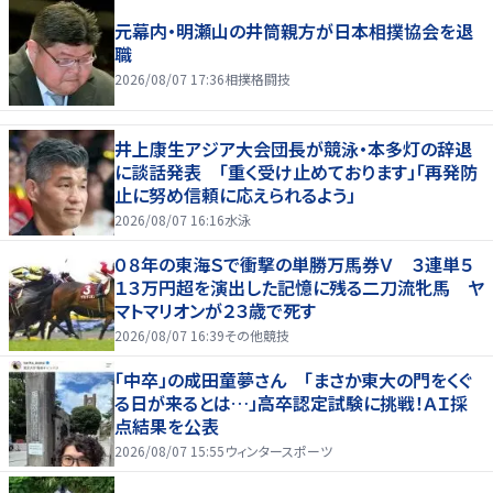
元幕内・明瀬山の井筒親方が日本相撲協会を退
職
2026/08/07 17:36
相撲格闘技
井上康生アジア大会団長が競泳・本多灯の辞退
に談話発表 「重く受け止めております」「再発防
止に努め信頼に応えられるよう」
2026/08/07 16:16
水泳
０８年の東海Ｓで衝撃の単勝万馬券Ｖ ３連単５
１３万円超を演出した記憶に残る二刀流牝馬 ヤ
マトマリオンが２３歳で死す
2026/08/07 16:39
その他競技
「中卒」の成田童夢さん 「まさか東大の門をくぐ
る日が来るとは…」高卒認定試験に挑戦！ＡＩ採
点結果を公表
2026/08/07 15:55
ウィンタースポーツ