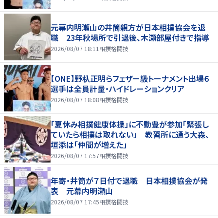
元幕内明瀬山の井筒親方が日本相撲協会を退
職 23年秋場所で引退後、木瀬部屋付きで指導
2026/08/07 18:11
相撲格闘技
【ONE】野杁正明らフェザー級トーナメント出場６
選手は全員計量・ハイドレーションクリア
2026/08/07 18:08
相撲格闘技
「夏休み相撲健康体操」に不動豊が参加「緊張し
ていたら相撲は取れない」 教習所に通う大森、
垣添は「仲間が増えた」
2026/08/07 17:57
相撲格闘技
年寄・井筒が７日付で退職 日本相撲協会が発
表 元幕内明瀬山
2026/08/07 17:45
相撲格闘技