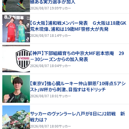
績ある実力選手が加入
2026/08/07 19:09
サッカー
【Ｇ大阪】浦和戦メンバー発表 Ｇ大阪は18歳GK
荒木琉偉、浦和は19歳MF笹修大が先発
2026/08/07 18:14
サッカー
【神戸】下部組織育ちの中京大MF岩本悠庵 29
－30シーズンからの加入発表
2026/08/07 18:04
サッカー
【東京V】強心臓ルーキー仲山獅恩「10得点５アシ
スト」W杯から刺激、目指すはモドリッチ
2026/08/07 18:01
サッカー
サッカーのヴァンラーレ八戸が8日にJ2初戦 新
戦力は？
2026/08/07 18:00
サッカー