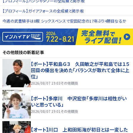
【プロフィール】パンジャタワーの全成績と掲示板
【プロフィール】ガイアフォースの全成績と掲示板
今週の武豊騎手は8鞍 シックスペンスで安田記念の17年ぶり4勝目なるか
その他競技
の新着記事
【ボート】平和島Ｇ３ 久田敏之が平和島では１５
回目の優出を決めた「バランスが取れて全体に上
位」
2026/08/07 19:03
その他競技
【ボート】多摩川 中沢宏奈「多摩川は相性がい
いと思っている」
2026/08/07 19:01
その他競技
【オート】川口 上和田拓海が初日とは一変した