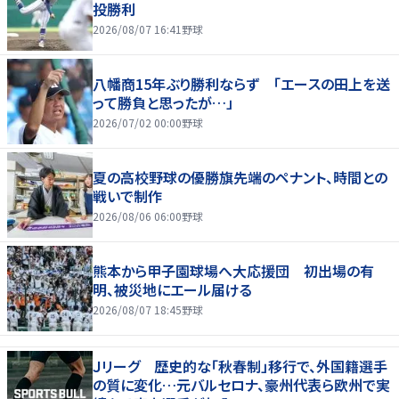
投勝利
2026/08/07 16:41
野球
八幡商15年ぶり勝利ならず 「エースの田上を送
って勝負と思ったが…」
2026/07/02 00:00
野球
夏の高校野球の優勝旗先端のペナント、時間との
戦いで制作
2026/08/06 06:00
野球
熊本から甲子園球場へ大応援団 初出場の有
明、被災地にエール届ける
2026/08/07 18:45
野球
Ｊリーグ 歴史的な「秋春制」移行で、外国籍選手
の質に変化…元バルセロナ、豪州代表ら欧州で実