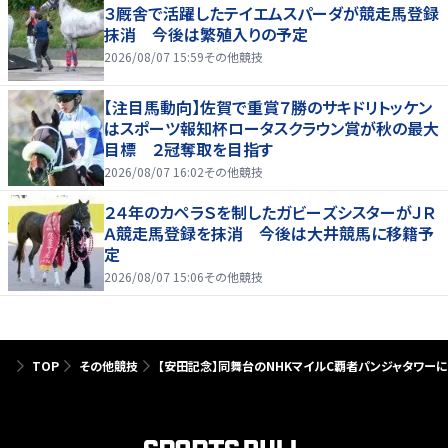
３厩舎で活躍したテイエムスパーダが競走馬登録
抹消 今後は繁殖入りの予定
2026/08/07 15:59
その他競技
【注目馬動向】佐賀で重賞７勝のサキドリトッケン
はスポーツ報知杯ロータスクラウン賞が秋の最大
目標 ２冠奪取を目指す
2026/08/07 16:02
その他競技
２４年のカペラＳを制したガビーズシスターがＪＲ
Ａ競走馬登録を抹消 今後は大井競馬に移籍予
定
2026/08/07 15:06
その他競技
TOP
その他競技
【安田記念】同舞台のNHKマイルC覇者パンジャタワー