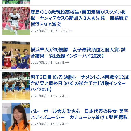
鹿島の１８歳現役高校生・吉田湊海がスタメン抜
擢…ヤンマテウスら新加入３人も先発 開幕戦で
横浜ＦＭと激突
2026/08/07 17:53
サッカー
横浜隼人が初優勝 女子最終順位と個人賞、試
合結果一覧【近畿インターハイ2026】
2026/08/07 17:23
バレー
男子3日目（8/7）決勝トーナメント3、4回戦全12試
合結果と最終日（8/8）の試合予定【近畿インター
ハイ2026】
2026/08/07 15:25
バレー
バレーボール大友愛さん 日本代表の長女・美空
とディズニーシー カチューシャ着けて動画撮影
2026/08/07 15:08
バレー