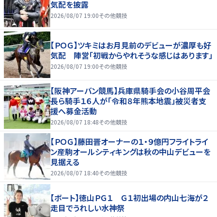
気配を披露
2026/08/07 19:00
その他競技
【ＰＯＧ】ツキミはお月見前のデビューが濃厚も好
気配 陣営「初戦からやれそうな感じはあります」
2026/08/07 19:00
その他競技
【阪神アーバン競馬】兵庫県騎手会の小谷周平会
長ら騎手１６人が「令和８年熊本地震」被災者支
援へ募金活動
2026/08/07 18:48
その他競技
【ＰＯＧ】藤田晋オーナーの１・９億円フライトライ
ン産駒オールシティキングは秋の中山デビューを
見据える
2026/08/07 18:40
その他競技
【ボート】徳山ＰＧ１ Ｇ１初出場の内山七海が２
走目でうれしい水神祭