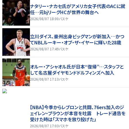
ナタリー・ナカセ氏がアメリカ女子代表のACに就
任…元bjリーグHCが世界の舞台へ
2026/08/07 18:00
バスケ
立川ダイス、豪州出身ビッグマンが新加入…かつ
てNBLルーキー・オブ・ザ・イヤーに輝いた28歳
2026/08/07 17:49
バスケ
オルー・アシャオル氏が日本“復帰”…スタッフと
して名古屋ダイヤモンドドルフィンズへ加入
2026/08/07 17:13
バスケ
【NBA】今季からレブロンと共闘、76ers加入のジ
ェイレン・ブラウンが本音を吐露 トレード通告を
受けた時は「スマホを放り投げた」
2026/08/07 17:03
バスケ