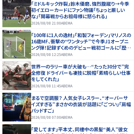
「ミドルキック炸裂」鈴木優磨、強烈腹蹴り→今季
初イエローカードにファン物議「ちょっと厳しい
な」「開幕戦からお祖母様に怒られる」
2026/08/08 21:00
ABEMA
「100年に1人の逸材」「和製フォーデン」マリノスの
16歳MF、衝撃の“ワンタッチ”で今季J1オープニ
ング弾！記録ずくめのデビュー戦初ゴールに「歴史
を作りよった」
2026/08/08 12:25
ABEMA
世界一のラリー車が大破も…“たった30分で”完
全修復 ドライバーも凄技に脱帽「素晴らしい仕事
をしてくれた」
2026/08/08 11:45
ABEMA
まるで空調服？ 人気女子レスラー、“オーバーサ
イズすぎる”まさかの衣装が話題に「ごつい」「肩幅
パッドすご」
2026/08/08 07:00
ABEMA
「愛してます」平本丈、同棲中の黒髪“美人”彼女