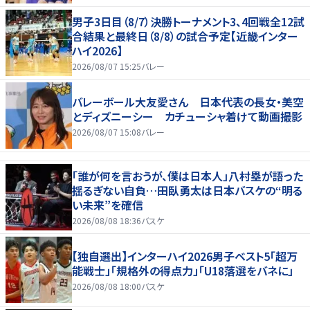
男子3日目（8/7）決勝トーナメント3、4回戦全12試
合結果と最終日（8/8）の試合予定【近畿インター
ハイ2026】
2026/08/07 15:25
バレー
バレーボール大友愛さん 日本代表の長女・美空
とディズニーシー カチューシャ着けて動画撮影
2026/08/07 15:08
バレー
「誰が何を言おうが、僕は日本人」八村塁が語った
揺るぎない自負…田臥勇太は日本バスケの“明る
い未来”を確信
2026/08/08 18:36
バスケ
【独自選出】インターハイ2026男子ベスト5「超万
能戦士」「規格外の得点力」「U18落選をバネに」
2026/08/08 18:00
バスケ