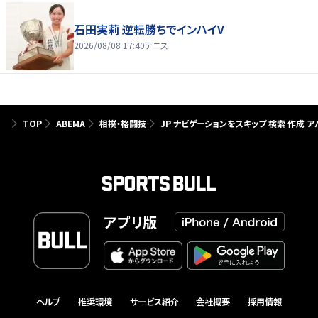
石田実莉 逆転勝ちでインハイV
2026/08/08 17:40
テニス
TOP
ABEMA
相撲・格闘技
JP ナビゲーションをスキップ 検索 作
アプリ版
ヘルプ
推奨環境
サービス紹介
会社概要
採用情報