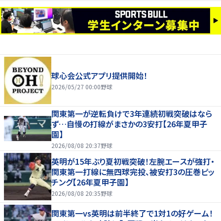
球心会公式アプリ提供開始！
2026/05/27 00:00
野球
関東第一が逆転負けで3年連続初戦突破はなら
ず…自慢の打線がまさかの3安打【26年夏甲子
園】
2026/08/08 20:37
野球
英明が15年ぶり夏初戦突破！左腕エースが強打・
関東第一打線に無四球完投、被安打3の圧巻ピッ
チング【26年夏甲子園】
2026/08/08 20:35
野球
関東第一vs英明は前半終了で1対1の好ゲーム！