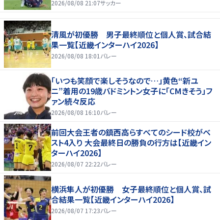
実らず
2026/08/08 21:07
サッカー
清風が初優勝 男子最終順位と個人賞、試合結
果一覧【近畿インターハイ2026】
2026/08/08 18:01
バレー
「いつも笑顔で楽しそうなので…」黄色“新ユ
ニ”着用の19歳バドミントン女子に「CMきそう」フ
ァン続々反応
2026/08/08 16:10
バレー
前回大会王者の鎮西高らすべてのシード校がベ
スト4入り 大会最終日の勝負の行方は【近畿イン
ターハイ2026】
2026/08/07 22:22
バレー
横浜隼人が初優勝 女子最終順位と個人賞、試
合結果一覧【近畿インターハイ2026】
2026/08/07 17:23
バレー