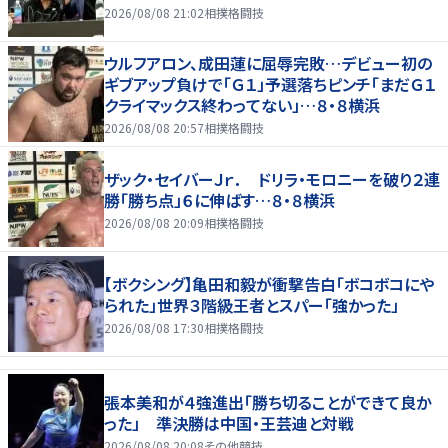
2026/08/08 21:02
相撲格闘技
ウルフアロン、成田蓮に屈辱完敗…デビュー初の
ギブアップ負けで「Ｇ１」予選落ちピンチ「まだＧ１
クライマックス終わってない」…８・８横浜
2026/08/08 20:57
相撲格闘技
ザック・セイバーＪｒ． ドリラ・モロニーを破り２連
勝「勝ち点」６に伸ばす…８・８横浜
2026/08/08 20:09
相撲格闘技
【ボクシング】亀田和毅が衝撃告白「ボコボコにや
られた」世界３階級王者とスパー「強かった」
2026/08/08 17:30
相撲格闘技
張本美和が４強進出「勝ち切ることができて良か
った」 準決勝は中国・王芸迪と対戦
2026/08/08 20:08
その他競技