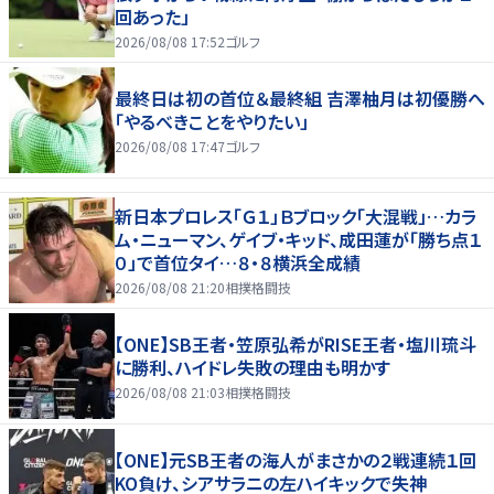
回あった」
2026/08/08 17:52
ゴルフ
最終日は初の首位＆最終組 吉澤柚月は初優勝へ
「やるべきことをやりたい」
2026/08/08 17:47
ゴルフ
新日本プロレス「Ｇ１」Ｂブロック「大混戦」…カラ
ム・ニューマン、ゲイブ・キッド、成田蓮が「勝ち点１
０」で首位タイ…８・８横浜全成績
2026/08/08 21:20
相撲格闘技
【ONE】SB王者・笠原弘希がRISE王者・塩川琉斗
に勝利、ハイドレ失敗の理由も明かす
2026/08/08 21:03
相撲格闘技
【ONE】元SB王者の海人がまさかの２戦連続１回
KO負け、シアサラニの左ハイキックで失神