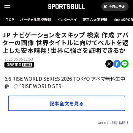
今日の予定
TOP
バーチャル高校野球
インターハイ
東京六大学野球
dodaSPO
（新しいタブ
JP ナビゲーションをスキップ 検索 作成 アバ
ターの画像 世界タイトルに向けてベルトを返
上した安本晴翔！世界に強さを証明できるか
2026.06.06 11:53
6.6 RISE WORLD SERIES 2026 TOKYO アベマ無料生中
継！ ◇『RISE WORLD SER…
記事全文を見る
ABEMA
相撲・格闘技