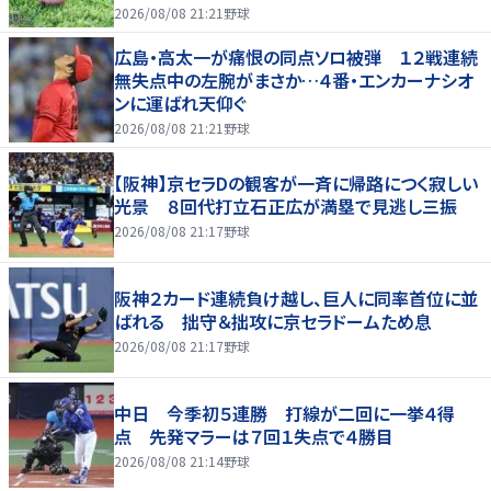
2026/08/08 21:21
野球
広島・高太一が痛恨の同点ソロ被弾 １２戦連続
無失点中の左腕がまさか…４番・エンカーナシオ
ンに運ばれ天仰ぐ
2026/08/08 21:21
野球
【阪神】京セラDの観客が一斉に帰路につく寂しい
光景 ８回代打立石正広が満塁で見逃し三振
2026/08/08 21:17
野球
阪神２カード連続負け越し、巨人に同率首位に並
ばれる 拙守＆拙攻に京セラドームため息
2026/08/08 21:17
野球
中日 今季初５連勝 打線が二回に一挙４得
点 先発マラーは７回１失点で４勝目
2026/08/08 21:14
野球