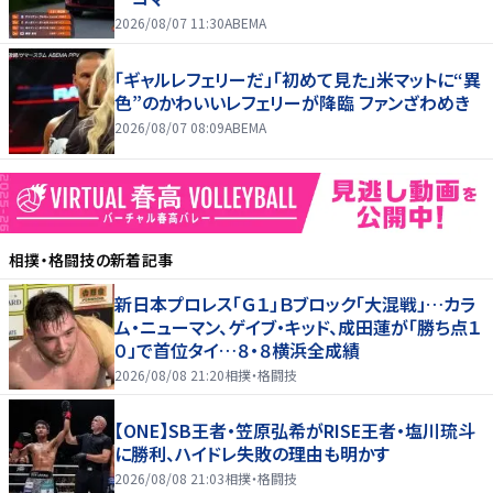
2026/08/07 11:30
ABEMA
「ギャルレフェリーだ」「初めて見た」米マットに“異
色”のかわいいレフェリーが降臨 ファンざわめき
2026/08/07 08:09
ABEMA
相撲・格闘技
の新着記事
新日本プロレス「Ｇ１」Ｂブロック「大混戦」…カラ
ム・ニューマン、ゲイブ・キッド、成田蓮が「勝ち点１
０」で首位タイ…８・８横浜全成績
2026/08/08 21:20
相撲・格闘技
【ONE】SB王者・笠原弘希がRISE王者・塩川琉斗
に勝利、ハイドレ失敗の理由も明かす
2026/08/08 21:03
相撲・格闘技