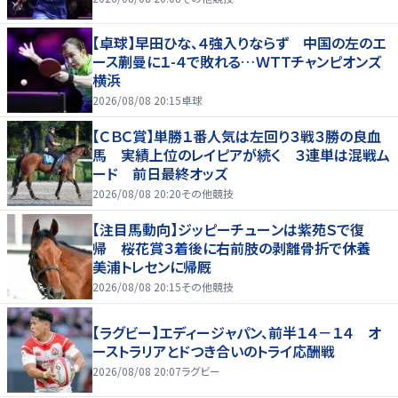
【卓球】早田ひな、４強入りならず 中国の左のエ
ース蒯曼に１-４で敗れる…ＷＴＴチャンピオンズ
横浜
2026/08/08 20:15
卓球
【ＣＢＣ賞】単勝１番人気は左回り３戦３勝の良血
馬 実績上位のレイピアが続く ３連単は混戦ム
ード 前日最終オッズ
2026/08/08 20:20
その他競技
【注目馬動向】ジッピーチューンは紫苑Ｓで復
帰 桜花賞３着後に右前肢の剥離骨折で休養
美浦トレセンに帰厩
2026/08/08 20:15
その他競技
【ラグビー】エディージャパン、前半１４－１４ オ
ーストラリアとドつき合いのトライ応酬戦
2026/08/08 20:07
ラグビー