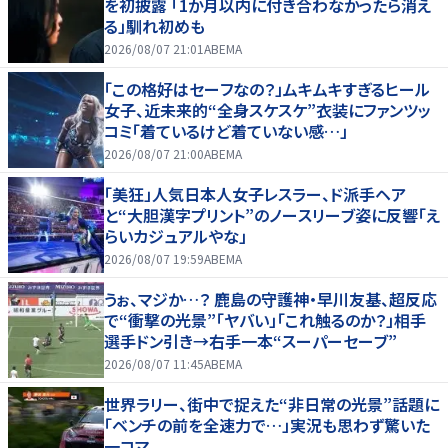
を初披露 「1か月以内に付き合わなかったら消え
る」馴れ初めも
2026/08/07 21:01
ABEMA
「この格好はセーフなの？」ムキムキすぎるヒール
女子、近未来的“全身スケスケ”衣装にファンツッ
コミ「着ているけど着ていない感…」
2026/08/07 21:00
ABEMA
「美狂」人気日本人女子レスラー、ド派手ヘア
と“大胆漢字プリント”のノースリーブ姿に反響「え
らいカジュアルやな」
2026/08/07 19:59
ABEMA
うぉ、マジか…？ 鹿島の守護神・早川友基、超反応
で“衝撃の光景”「ヤバい」「これ触るのか？」相手
選手ドン引き→右手一本“スーパーセーブ”
2026/08/07 11:45
ABEMA
世界ラリー、街中で捉えた“非日常の光景”話題に
「ベンチの前を全速力で…」実況も思わず驚いた
一コマ