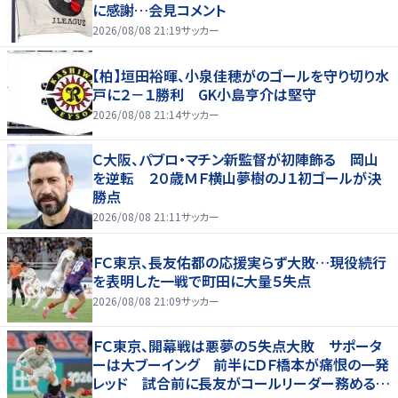
に感謝…会見コメント
2026/08/08 21:19
サッカー
【柏】垣田裕暉、小泉佳穂がのゴールを守り切り水
戸に２－１勝利 GK小島亨介は堅守
2026/08/08 21:14
サッカー
Ｃ大阪、パブロ・マチン新監督が初陣飾る 岡山
を逆転 ２０歳ＭＦ横山夢樹のＪ１初ゴールが決
勝点
2026/08/08 21:11
サッカー
ＦＣ東京、長友佑都の応援実らず大敗…現役続行
を表明した一戦で町田に大量５失点
2026/08/08 21:09
サッカー
ＦＣ東京、開幕戦は悪夢の５失点大敗 サポータ
ーは大ブーイング 前半にＤＦ橋本が痛恨の一発
レッド 試合前に長友がコールリーダー務めるも