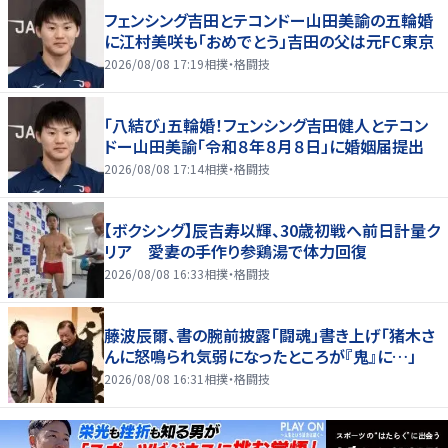
フェンシング吉田とテコンドー山田美諭の五輪婚
に江村美咲も「おめでとう」吉田の父は元FC東京
2026/08/08 17:19
相撲・格闘技
「八結び」五輪婚！フェンシング吉田健人とテコン
ドー山田美諭「令和８年８月８日」に婚姻届提出
2026/08/08 17:14
相撲・格闘技
【ボクシング】辰吉寿以輝、30歳初戦へ前日計量ク
リア 愛妻の手作り参鶏湯で体力回復
2026/08/08 16:33
相撲・格闘技
藤波辰爾、書の腕前披露「闘魂」書き上げ「猪木さ
んに怒鳴られ気弱になったところが『鬼』に…」
2026/08/08 16:31
相撲・格闘技