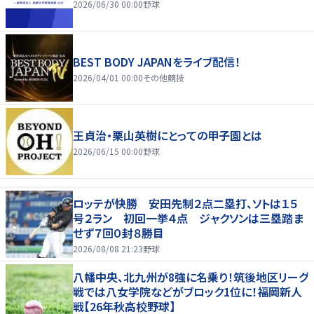
2026/06/30 00:00
野球
BEST BODY JAPANをライブ配信！
2026/04/01 00:00
その他競技
王貞治・栗山英樹にとっての甲子園とは
2026/06/15 00:00
野球
ロッテが快勝 安田先制２点二塁打、ソトは１５
号２ラン 初回一挙４点 ジャクソンは三塁踏ま
せず７回０封８勝目
2026/08/08 21:23
野球
八幡中央、北九州が8強に名乗り！筑後地区リーグ
戦では八女学院などがブロック1位に！福岡新人
戦【26年秋高校野球】