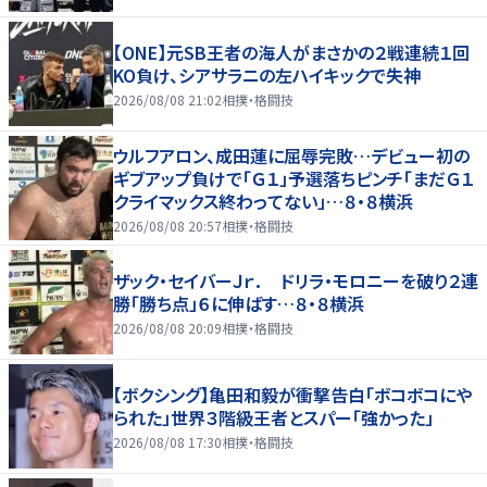
【ONE】元SB王者の海人がまさかの２戦連続１回
KO負け、シアサラニの左ハイキックで失神
2026/08/08 21:02
相撲・格闘技
ウルフアロン、成田蓮に屈辱完敗…デビュー初の
ギブアップ負けで「Ｇ１」予選落ちピンチ「まだＧ１
クライマックス終わってない」…８・８横浜
2026/08/08 20:57
相撲・格闘技
ザック・セイバーＪｒ． ドリラ・モロニーを破り２連
勝「勝ち点」６に伸ばす…８・８横浜
2026/08/08 20:09
相撲・格闘技
【ボクシング】亀田和毅が衝撃告白「ボコボコにや
られた」世界３階級王者とスパー「強かった」
2026/08/08 17:30
相撲・格闘技