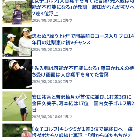
【女子ゴルフ】大谷翔平を育てた言葉「先入観は可
能が不可能になる」が教訓 藤田かれんが初Ｖへ
２差４位浮上
2026/08/08 20:11
ゴルフ
思わぬ“繰り上げ”で開幕前日コース入り プロ14
年目の辻梨恵に初Vチャンス
2026/08/08 19:23
ゴルフ
「先入観は可能が不可能になる」 藤田かれんの待
ち受け画面は大谷翔平を育てた言葉
2026/08/08 18:50
ゴルフ
安田祐香と吉沢柚月が首位に並び、1打差3位に
金田久美子、河本結は17位 国内女子ゴルフ第2
日
2026/08/08 18:06
ゴルフ
【女子ゴルフ】キンクミが１差３位で最終日へ 痛
恨ダボからＶ戦線に再浮上「棚からぼたもちが２