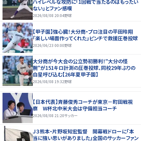
ハイレベルな攻防に「1回戦で当たるのはもったい
ない」とファン感嘆
2026/08/08 20:04
野球
【甲子園】強心臓！大分商・プロ注目の平田玲翔
「楽しい場面作ってくれた」ピンチで救援圧巻投球
2026/06/23 00:00
野球
大分商が今大会の公立勢初勝利！"大分の怪
腕"が151キロ計測の圧巻投球、同校29年ぶりの
白星呼び込む【26年夏甲子園】
2026/08/08 19:32
野球
【日本代表】斉藤俊秀コーチが東京－町田戦視
察 W杯北中米大会は守備担当コーチ
2026/08/08 21:20
サッカー
Ｊ３熊本・片野坂知宏監督 開幕戦ドローに「本
当に強い思いがありました」全国のサッカーファン