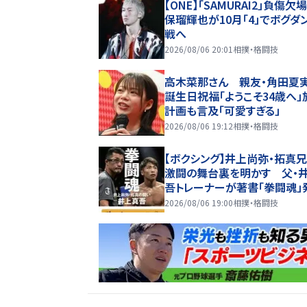
【ONE】「SAMURAI2」負傷欠
保瑠輝也が10月「4」でボグダ
戦へ
2026/08/06 20:01
相撲・格闘技
高木菜那さん 親友・角田夏
誕生日祝福「ようこそ34歳へ」
計画も言及「可愛すぎる」
2026/08/06 19:12
相撲・格闘技
【ボクシング】井上尚弥・拓真
激闘の舞台裏を明かす 父・
吾トレーナーが著書「拳闘魂」
2026/08/06 19:00
相撲・格闘技