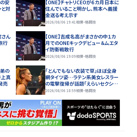
場の安
【ONE】チャトリCEOが６カ月日本に
ンと対
住んでいること明かし、熊本へ義援
金送る考え示す
2026/08/06 19:41
相撲・格闘技
実さん
【ONE】吉成名高がまさかの中１カ
旅行
月でのONEキックデビュー＆ムエタ
イ防衛戦敢行
2026/08/06 19:09
相撲・格闘技
兄弟の
「とんでもない衣装で草」ほぼ全身
井上真
網タイツ姿…ラテン系美女レスラー
発売
の電撃復帰が話題「えらいセクシ
ー」
2026/08/06 18:59
相撲・格闘技