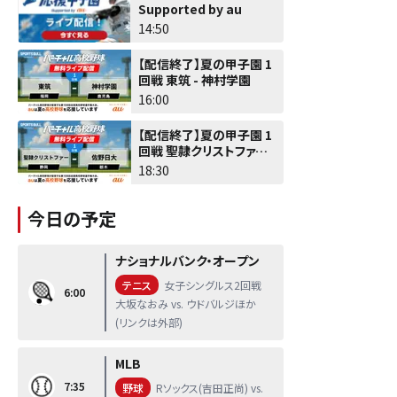
Supported by au
14:50
【配信終了】夏の甲子園 1
回戦 東筑 - 神村学園
16:00
【配信終了】夏の甲子園 1
回戦 聖隷クリストファー -
佐野日大
18:30
今日の予定
ナショナルバンク・オープン
テニス
女子シングルス2回戦
6:00
大坂なおみ vs. ウドバルジほか
(リンクは外部)
MLB
7:35
野球
Rソックス(吉田正尚) vs.