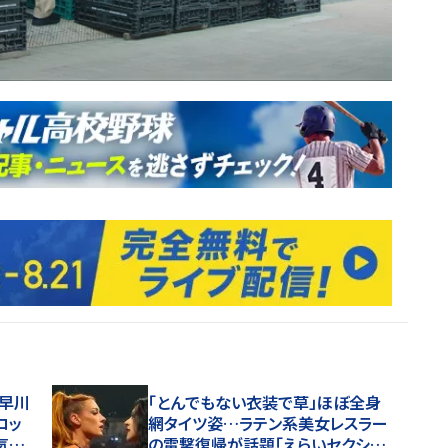
・早川
「とんでもない衣装で草」ほぼ全身
ロッ
網タイツ姿…ラテン系美女レスラー
気が
の電撃復帰が話題「えらいセクシ