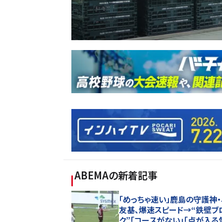
ABEMA
の新着記事
「めっちゃ速い」鹿島の守護神
友基、爆速スピード→“鉄壁ブ
ク”「コースがない」「点が入る