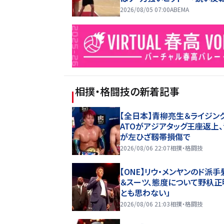
ら“ターンアラウンドジャンパー
2026/08/05 07:00
ABEMA
相撲・格闘技
の新着記事
【全日本】青柳亮生＆ライジング
ATOがアジアタッグ王座返上
が左ひざ靱帯損傷で
2026/08/06 22:07
相撲・格闘技
【ONE】リウ・メンヤンのド派手
＆スーツ、態度について野杁正
とも思わない」
2026/08/06 21:03
相撲・格闘技