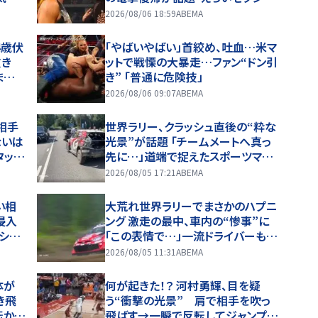
出しで
ー」
2026/08/06 18:59
ABEMA
4歳伏
「やばいやばい」首絞め、吐血…米マ
抜き
ットで戦慄の大暴走…ファン“ドン引
ま
き” 「普通に危険技」
2026/08/06 09:07
ABEMA
相手
世界ラリー、クラッシュ直後の“粋な
ないは
光景”が話題 「チームメートへ真っ
タッ
先に…」道端で捉えたスポーツマン
ナ熱狂
シップに称賛の声
2026/08/05 17:21
ABEMA
い相
大荒れ世界ラリーでまさかのハプニ
侵入
ング 激走の最中、車内の“惨事”に
シュ
「この表情で…」一流ドライバーも必
死の形相
2026/08/05 11:31
ABEMA
体が
何が起きた！？ 河村勇輝、目を疑
き飛
う“衝撃の光景” 肩で相手を吹っ
転か
飛ばす→一瞬で反転してジャンプシ