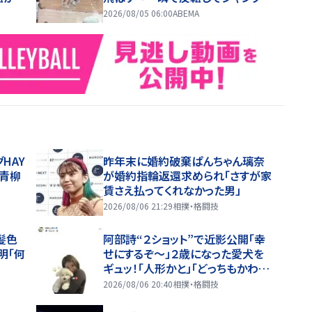
”
ュート… “新必殺技”ターンアラウ
2026/08/05 06:00
ABEMA
ンドジャンパー炸裂
HAY
昨年末に婚約破棄ぱんちゃん璃奈
、青柳
が婚約指輪返還求められ「さすが家
賃さえ払ってくれなかった男」
2026/08/06 21:29
相撲・格闘技
髪色
阿部詩“２ショット”で近影公開「幸
明「何
せにするぞ〜」２歳になった愛犬を
ギュッ！「人形かと」「どっちもかわい
すぎる」
2026/08/06 20:40
相撲・格闘技