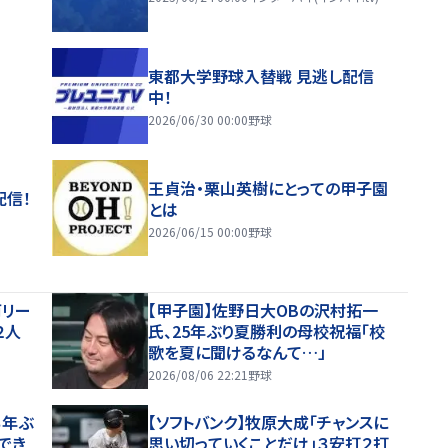
東都大学野球入替戦 見逃し配信
中！
2026/06/30 00:00
野球
王貞治・栗山英樹にとっての甲子園
配信！
とは
2026/06/15 00:00
野球
両リー
【甲子園】佐野日大ОBの沢村拓一
２人
氏、25年ぶり夏勝利の母校祝福「校
歌を夏に聞けるなんて…」
2026/08/06 22:21
野球
３年ぶ
【ソフトバンク】牧原大成「チャンスに
でき
思い切っていくことだけ」３安打２打