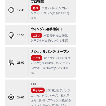
プロ野球
野球
広島 vs. 巨人、ソフトバ
17:45
ンク vs. 日本ハム(ともに18:00)
ほか
ウィンダム選手権初日
19:50
ゴルフ
米国男子 松山英樹、
久常涼らが出場(リンクは外部)
ナショナルバンク・オープン
テニス
女子ダブルス1回戦 サ
23:00
ムソノワ/加藤組戦、リャン エンシ
ュオ/青山組戦ほか(リンクは外
部)
ECL
サッカー
3次 第1戦 デブレツ
ェニ vs. コペンハーゲン(鈴木淳
24:00
之介)(26:00)、アヤックス(板倉滉)
vs. シェルボーン(27:00)ほか(リ