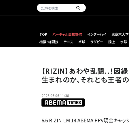
TOP
バーチャル高校野球
インターハイ
東京六大学
相撲・格闘技
テニス
卓球
ラグビー
陸上
水泳
【RIZIN】あわや乱闘..！
生まれのか、それとも王者
2026.06.06 11:38
6.6 RIZIN LM 14 ABEMA PPV現金