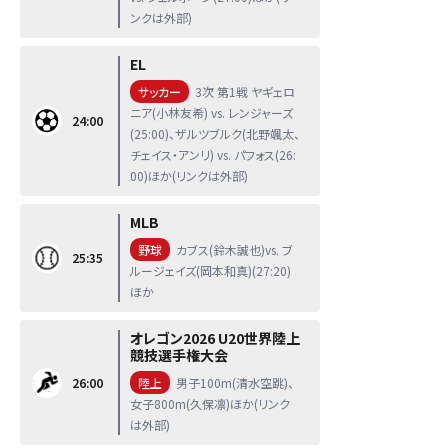
ンクは外部)
EL
サッカー
3次 第1戦 ヤギェロ
ニア(小林友希) vs. レンジャーズ
24:00
(25:00)、ザルツブルク(北野颯太、
チェイス・アンリ) vs. パフォス(26:
00)ほか(リンクは外部)
MLB
野球
カブス(鈴木誠也)vs. ブ
25:35
ルージェイズ(岡本和真)(27:20)
ほか
オレゴン2026 U20世界陸上
競技選手権大会
26:00
陸上
男子100m(清水空跳)、
女子800m(久保凛)ほか(リンク
は外部)