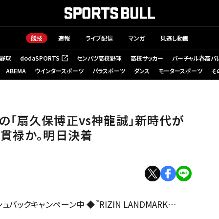
競技
速報
ライブ配信
マンガ
見逃し動画
野球
dodaSPORTS
センバツ高校野球
高校サッカー
バーチャル春高バ
（新しいタブで開く）
ABEMA
ウインタースポーツ
パラスポーツ
ダンス
モータースポーツ
そ
因縁の「扇久保博正vs神龍誠」新時代が
の貫禄か。明日決着
キャッシュバックキャンペーン中 ◆『RIZIN LANDMARK…