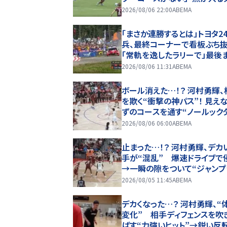
しない」驚異の判断力と飛び
2026/08/06 22:00
ABEMA
ビッグセーブ
「まさか連勝するとは」トヨタ2
兵、最終コーナーで看板ぶち
「常軌を逸したラリーで」最後
で“全開”貫き躍動
2026/08/06 11:31
ABEMA
ボール消えた…！？ 河村勇輝、
を欺く“衝撃の神パス”！ 見え
ずのコースを通す“ノールック
プ”… 完璧アシストにアリー
2026/08/06 06:00
ABEMA
止まった…！？ 河村勇輝、デカ
手が“混乱” 爆速ドライブで
→一瞬の隙をついて“ジャンプ
ート”炸裂
2026/08/05 11:45
ABEMA
デカくなった…？ 河村勇輝、“
変化” 相手ディフェンスを吹
ばす“力強いヒット”→鋭い反