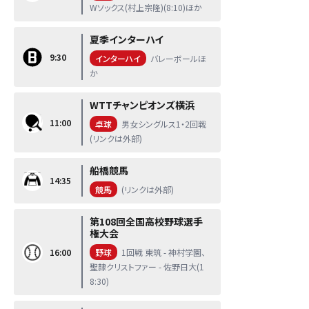
Wソックス(村上宗隆)(8:10)ほか
夏季インターハイ
9:30
インターハイ
バレーボールほ
か
WTTチャンピオンズ横浜
11:00
卓球
男女シングルス1・2回戦
(リンクは外部)
船橋競馬
14:35
競馬
(リンクは外部)
第108回全国高校野球選手
権大会
16:00
野球
1回戦 東筑 - 神村学園、
聖隷クリストファー - 佐野日大(1
8:30)