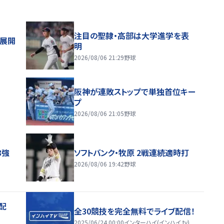
注目の聖隷・高部は大学進学を表
舗展開
明
2026/08/06 21:29
野球
阪神が連敗ストップで単独首位キー
プ
2026/08/06 21:05
野球
8強
ソフトバンク・牧原 2戦連続適時打
2026/08/06 19:42
野球
配
全30競技を完全無料でライブ配信！
2025/06/24 00:00
インターハイ(インハイ.tv)