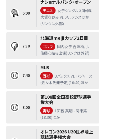
ナショナルバンク・オープン
テニス
女子シングルス3回戦
6:00
大坂なおみ vs. メルテンスほか
(リンクは外部)
北海道meiji カップ2日目
7:30
ゴルフ
国内女子 吉澤柚月、
佐藤心結ら出場(リンクは外部)
MLB
7:40
野球
Dバックス vs. ドジャース
(佐々木先発予定)(10:40)ほか
第108回全国高校野球選手
権大会
8:00
野球
1回戦 英明 - 関東第一
(18:30)ほか
オレゴン2026 U20世界陸上
競技選手権大会