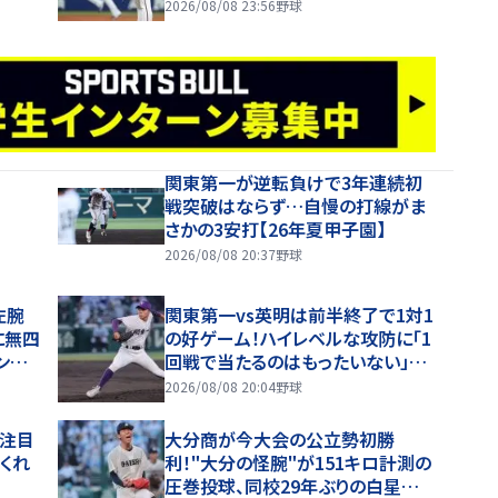
ある」チームは延長十二回に今季８
2026/08/08 23:56
野球
度目サヨナラ負け
関東第一が逆転負けで3年連続初
戦突破はならず…自慢の打線がま
さかの3安打【26年夏甲子園】
2026/08/08 20:37
野球
左腕
関東第一vs英明は前半終了で1対1
に無四
の好ゲーム！ハイレベルな攻防に「1
ング
回戦で当たるのはもったいない」と
ファン感嘆
2026/08/08 20:04
野球
ロ注目
大分商が今大会の公立勢初勝
くれ
利！"大分の怪腕"が151キロ計測の
圧巻投球、同校29年ぶりの白星呼び