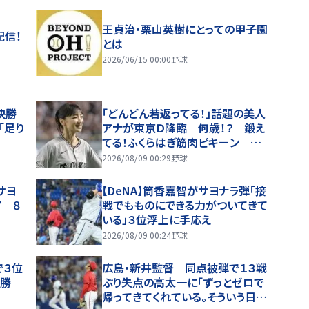
王貞治・栗山英樹にとっての甲子園
配信！
とは
2026/06/15 00:00
野球
決勝
「どんどん若返ってる！」話題の美人
「足り
アナが東京Ｄ降臨 何歳！？ 鍛え
てる！ふくらはぎ筋肉ピキーン 奇
跡の投球姿に「かっこいい」「アイド
2026/08/09 00:29
野球
ル？」「女神」
サヨ
【DeNA】筒香嘉智がサヨナラ弾「接
7 ８
戦でもものにできる力がついてきて
いる」３位浮上に手応え
2026/08/09 00:24
野球
で３位
広島・新井監督 同点被弾で１３戦
た勝
ぶり失点の高太一に「ずっとゼロで
帰ってきてくれている。そういう日も