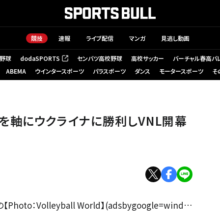
競技
速報
ライブ配信
マンガ
見逃し動画
野球
dodaSPORTS
センバツ高校野球
高校サッカー
バーチャル春高バ
（新しいタブで開く）
ABEMA
ウインタースポーツ
パラスポーツ
ダンス
モータースポーツ
そ
を軸にウクライナに勝利しVNL開幕
Volleyball World】(adsbygoogle=wind…