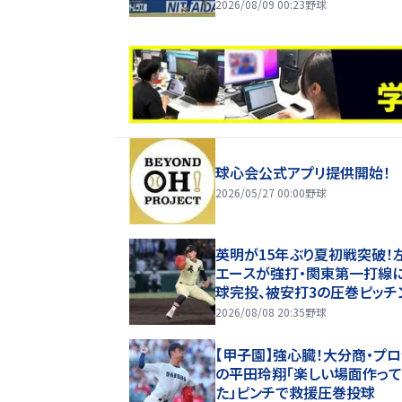
2026/08/09 00:23
野球
球心会公式アプリ提供開始！
2026/05/27 00:00
野球
英明が15年ぶり夏初戦突破！
エースが強打・関東第一打線
球完投、被安打3の圧巻ピッチ
【26年夏甲子園】
2026/08/08 20:35
野球
【甲子園】強心臓！大分商・プ
の平田玲翔「楽しい場面作って
た」ピンチで救援圧巻投球