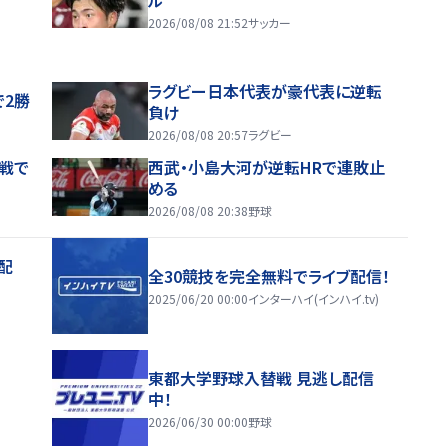
2026/08/08 21:52
サッカー
ラグビー日本代表が豪代表に逆転
で2勝
負け
2026/08/08 20:57
ラグビー
戦で
西武・小島大河が逆転HRで連敗止
める
2026/08/08 20:38
野球
配
全30競技を完全無料でライブ配信！
2025/06/20 00:00
インターハイ(インハイ.tv)
東都大学野球入替戦 見逃し配信
中！
2026/06/30 00:00
野球