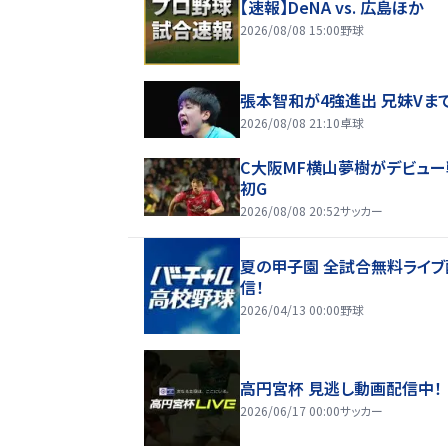
【速報】DeNA vs. 広島ほか
2026/08/08 15:00
野球
張本智和が4強進出 兄妹Vま
2026/08/08 21:10
卓球
C大阪MF横山夢樹がデビュー
初G
2026/08/08 20:52
サッカー
夏の甲子園 全試合無料ライブ
信！
2026/04/13 00:00
野球
高円宮杯 見逃し動画配信中！
2026/06/17 00:00
サッカー