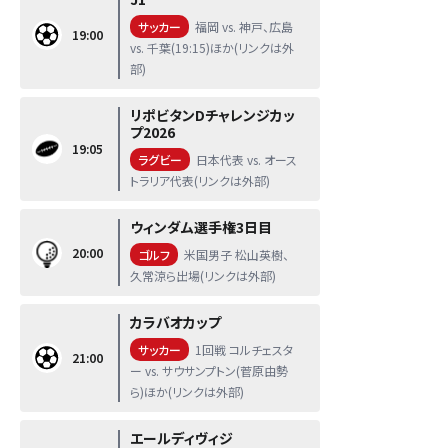
サッカー
福岡 vs. 神戸、広島
19:00
vs. 千葉(19:15)ほか(リンクは外
部)
リポビタンDチャレンジカッ
プ2026
19:05
ラグビー
日本代表 vs. オース
トラリア代表(リンクは外部)
ウィンダム選手権3日目
20:00
ゴルフ
米国男子 松山英樹、
久常涼ら出場(リンクは外部)
カラバオカップ
サッカー
1回戦 コルチェスタ
21:00
ー vs. サウサンプトン(菅原由勢
ら)ほか(リンクは外部)
エールディヴィジ