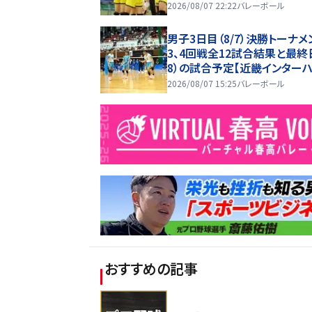
2026】
2026/08/07 22:22
バレーボール
男子3日目（8/7）決勝トーナメ
3、4回戦全12試合結果と最終日
8）の試合予定【近畿インターハ
26】
2026/08/07 15:25
バレーボール
おすすめの記事