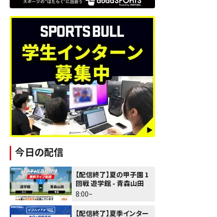
今日の配信
【配信終了】夏の甲子園 1
回戦 遊学館 - 青森山田
8:00~
【配信終了】夏季インター