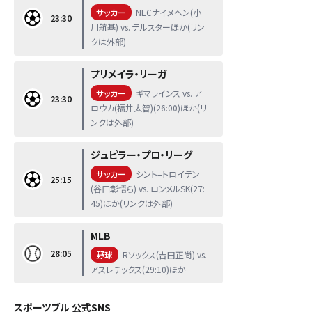
サッカー
NECナイメヘン(小
23:30
川航基) vs. テルスターほか(リン
クは外部)
プリメイラ・リーガ
サッカー
ギマラインス vs. ア
23:30
ロウカ(福井太智)(26:00)ほか(リ
ンクは外部)
ジュピラー・プロ・リーグ
サッカー
シント=トロイデン
25:15
(谷口彰悟ら) vs. ロンメルSK(27:
45)ほか(リンクは外部)
MLB
28:05
野球
Rソックス(吉田正尚) vs.
アスレチックス(29:10)ほか
スポーツブル 公式SNS