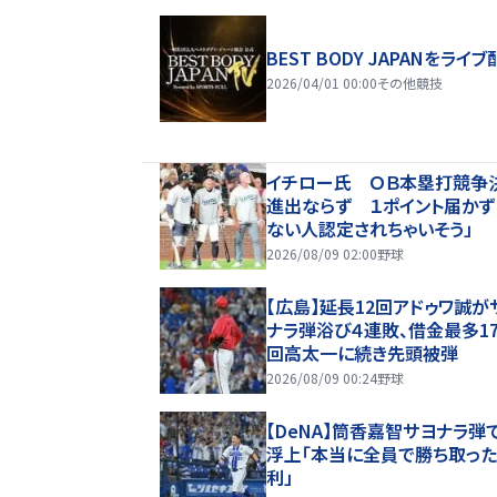
BEST BODY JAPANをライブ
2026/04/01 00:00
その他競技
イチロー氏 ＯＢ本塁打競争
進出ならず １ポイント届かず
ない人認定されちゃいそう」
2026/08/09 02:00
野球
【広島】延長12回アドゥワ誠が
ナラ弾浴び４連敗、借金最多1
回高太一に続き先頭被弾
2026/08/09 00:24
野球
【DeNA】筒香嘉智サヨナラ弾
浮上「本当に全員で勝ち取っ
利」