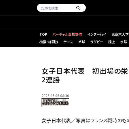
TOP
バーチャル高校野球
インターハイ
東京六大学
相撲・格闘技
テニス
卓球
ラグビー
陸上
水泳
女子日本代表 初出場の栄
2連勝
2026.06.06 08:30
女子日本代表／写真はフランス戦時のもの【Photo：