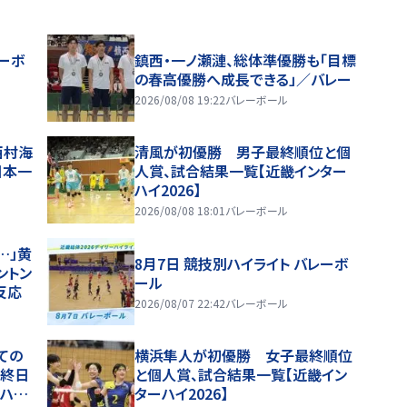
レーボ
鎮西・一ノ瀬漣、総体準優勝も「目標
の春高優勝へ成長できる」／バレー
2026/08/08 19:22
バレーボール
西村海
清風が初優勝 男子最終順位と個
日本一
人賞、試合結果一覧【近畿インター
ハイ2026】
2026/08/08 18:01
バレーボール
…」黄
8月7日 競技別ハイライト バレーボ
ントン
ール
反応
2026/08/07 22:42
バレーボール
ての
横浜隼人が初優勝 女子最終順位
最終日
と個人賞、試合結果一覧【近畿イン
ハイ
ターハイ2026】