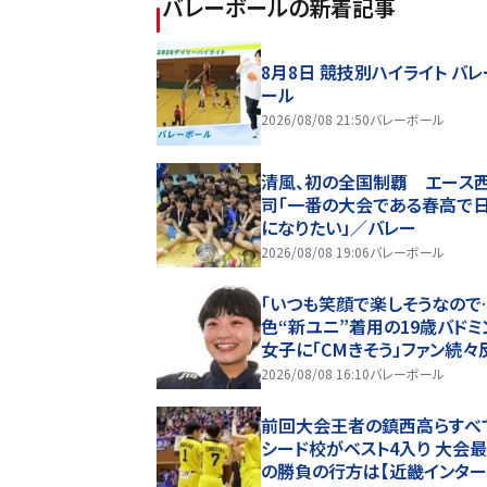
バレーボール
の新着記事
8月8日 競技別ハイライト バ
ール
2026/08/08 21:50
バレーボール
清風、初の全国制覇 エース
司「一番の大会である春高で
になりたい」／バレー
2026/08/08 19:06
バレーボール
「いつも笑顔で楽しそうなので
色“新ユニ”着用の19歳バドミ
女子に「CMきそう」ファン続々
2026/08/08 16:10
バレーボール
前回大会王者の鎮西高らすべ
シード校がベスト4入り 大会
の勝負の行方は【近畿インター