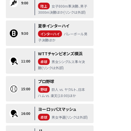
9:00
陸上
女子800m準決勝、男子
3000m決勝ほか(リンクは外部)
夏季インターハイ
9:30
インターハイ
バレーボール男
子決勝ほか
WTTチャンピオンズ横浜
11:00
卓球
男女シングルス準々決
勝(リンクは外部)
プロ野球
15:00
野球
巨人 vs. ヤクルト、日本
ハム vs. 楽天(18:00)ほか
ヨーロッパスマッシュ
16:00
卓球
男女予選(リンクは外部)
J1