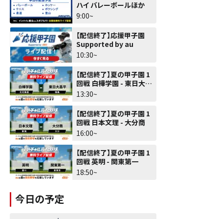
ハイ バレーボールほか
9:00~
【配信終了】応援甲子園
Supported by au
10:30~
【配信終了】夏の甲子園 1
回戦 白樺学園 - 東日大昌
平
13:30~
【配信終了】夏の甲子園 1
回戦 日本文理 - 大分商
16:00~
【配信終了】夏の甲子園 1
回戦 英明 - 関東第一
18:50~
今日の予定