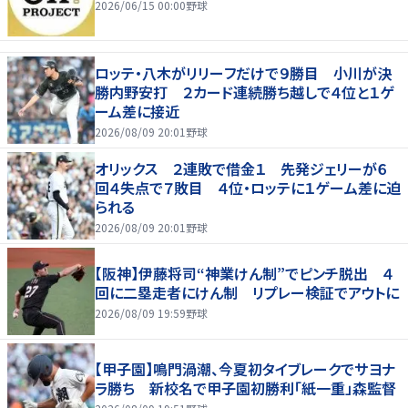
2026/06/15 00:00
野球
ロッテ・八木がリリーフだけで９勝目 小川が決
勝内野安打 ２カード連続勝ち越しで４位と１ゲ
ーム差に接近
2026/08/09 20:01
野球
オリックス ２連敗で借金１ 先発ジェリーが６
回４失点で７敗目 ４位・ロッテに１ゲーム差に迫
られる
2026/08/09 20:01
野球
【阪神】伊藤将司“神業けん制”でピンチ脱出 ４
回に二塁走者にけん制 リプレー検証でアウトに
2026/08/09 19:59
野球
【甲子園】鳴門渦潮、今夏初タイブレークでサヨナ
ラ勝ち 新校名で甲子園初勝利「紙一重」森監督