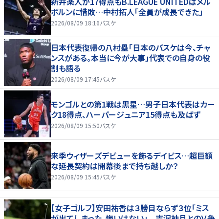
新井楽人が17得点もB.LEAGUE UNITEDはメル
ボルンに惜敗…中村拓人「全員が成長できた」
2026/08/09 18:16
バスケ
日本代表復帰の八村塁「日本のバスケは今、チャ
ンスがある。本当に今が大事」代表での自身の役
割も語る
2026/08/09 17:45
バスケ
モンゴルとの第1戦は黒星…男子日本代表はカー
ク18得点、ハーパージュニア15得点も及ばず
2026/08/09 15:50
バスケ
来季ウィザーズデビューを飾るデイビス…超巨額
な延長契約は開幕後まで持ち越しか？
2026/08/09 15:45
バスケ
【女子ゴルフ】安田祐香は３勝目ならず３位「ミス
が出てしまった。悔いはない」 吉沢柚月とのＶ争