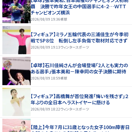
【卓球】張本美和、日本開催のチャンピオンズ初制
覇 決勝で昨年女王の中国選手に４-２…ＷＴＴ
チャンピオンズ横浜
2026/08/09 19:36
卓球
【フィギュア】ミラノ五輪代表の三浦佳生が今季初
戦でSP８位 転倒し左手負傷で取材対応できず
2026/08/09 19:13
ウィンタースポーツ
【卓球】石川佳純さんが会場登場「2人とも実力の
ある選手」張本美和－陳幸同の女子決勝に期待
2026/08/09 18:59
卓球
【フィギュア】高橋舞が首位発進「悔いを残さず」２
年ぶりの全日本へラストイヤーに懸ける
2026/08/09 18:22
ウィンタースポーツ
【陸上】今年７月に31歳となった女子100m障害日