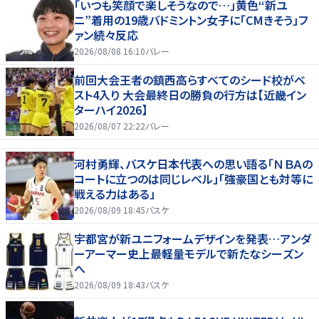
「いつも笑顔で楽しそうなので…」黄色“新ユ
ニ”着用の19歳バドミントン女子に「CMきそう」フ
ァン続々反応
2026/08/08 16:10
バレー
前回大会王者の鎮西高らすべてのシード校がベ
スト4入り 大会最終日の勝負の行方は【近畿イン
ターハイ2026】
2026/08/07 22:22
バレー
河村勇輝、バスケ日本代表への思い語る「ＮＢＡの
コートに立つのは同じレベル」「強豪国とも対等に
戦える力はある」
2026/08/09 18:45
バスケ
宇都宮が新ユニフォームデザインを発表…アンダ
ーアーマー史上最軽量モデルで新たなシーズン
へ
2026/08/09 18:43
バスケ