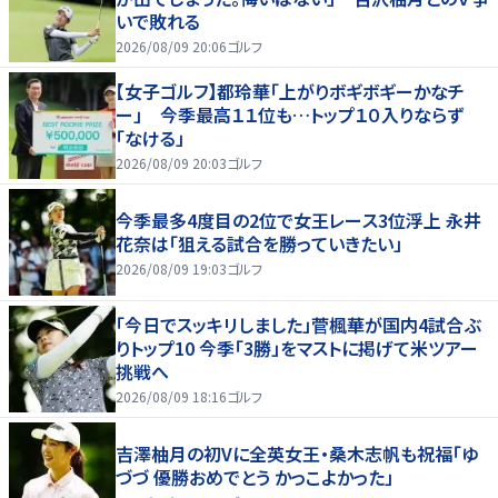
いで敗れる
2026/08/09 20:06
ゴルフ
【女子ゴルフ】都玲華「上がりボギボギーかなチ
ー」 今季最高１１位も…トップ１０入りならず
「なける」
2026/08/09 20:03
ゴルフ
今季最多4度目の2位で女王レース3位浮上 永井
花奈は「狙える試合を勝っていきたい」
2026/08/09 19:03
ゴルフ
「今日でスッキリしました」菅楓華が国内4試合ぶ
りトップ10 今季「3勝」をマストに掲げて米ツアー
挑戦へ
2026/08/09 18:16
ゴルフ
吉澤柚月の初Vに全英女王・桑木志帆も祝福「ゆ
づづ 優勝おめでとう かっこよかった」