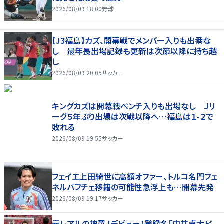
2026/08/09 18:00
野球
【J3福島】カズ、開幕戦でメンバー入りも出番な
し 最年長出場記録も更新は次節以降に持ち越
し
2026/08/09 20:05
サッカー
キングカズは開幕戦ベンチ入りも出場なし Ｊリ
ーグ５年ぶり出場は次戦以降へ…福島は１-２で
敗れる
2026/08/09 19:55
サッカー
フェイエ上田綺世に高額オファー、トルコ名門フェ
ネルバフチェ移籍の可能性急浮上も…開幕先発
2026/08/09 19:17
サッカー
元レアルの神童Ｊデビュー！登録名「中井卓大ピ