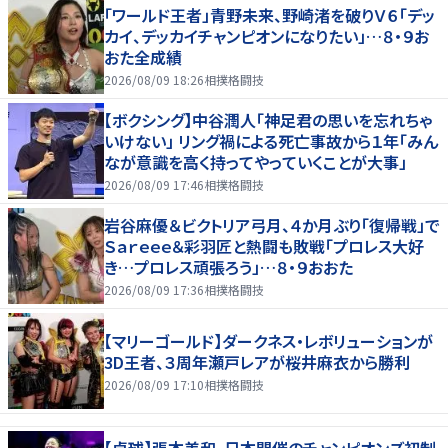
「ワールド王者」青野未来、野崎渚を破りＶ６「デッ
カイ、デッカイチャンピオンになりたい」…８・９お
おた全成績
2026/08/09 18:26
相撲格闘技
【ボクシング】中谷潤人「神足君の思いを忘れちゃ
いけない」 リング禍による死亡事故から１年「みん
なが意識を高く持ってやっていくことが大事」
2026/08/09 17:46
相撲格闘技
岩谷麻優＆ビクトリア弓月、４か月ぶり「復帰戦」で
Ｓａｒｅｅｅ＆彩羽匠と熱闘も敗戦「プロレス大好
き…プロレス頑張ろう」…８・９おおた
2026/08/09 17:36
相撲格闘技
【マリーゴールド】ダークネス・レボリューションが
3D王者、３周年瀬戸レアが桜井麻衣から勝利
2026/08/09 17:10
相撲格闘技