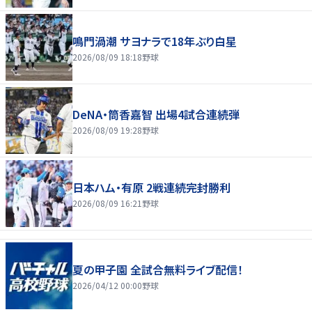
鳴門渦潮 サヨナラで18年ぶり白星
2026/08/09 18:18
野球
DeNA・筒香嘉智 出場4試合連続弾
2026/08/09 19:28
野球
日本ハム・有原 2戦連続完封勝利
2026/08/09 16:21
野球
夏の甲子園 全試合無料ライブ配信！
2026/04/12 00:00
野球