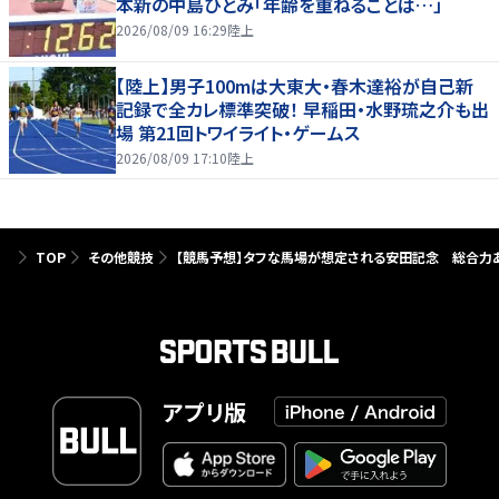
本新の中島ひとみ「年齢を重ねることは…」
2026/08/09 16:29
陸上
【陸上】男子100mは大東大・春木達裕が自己新
記録で全カレ標準突破！ 早稲田・水野琉之介も出
場 第21回トワイライト・ゲームス
2026/08/09 17:10
陸上
TOP
その他競技
【競馬予想】タフな馬場が想定される安田記念 総合力
アプリ版