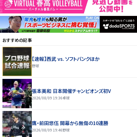
おすすめの記事
【速報】西武 vs. ソフトバンクほか
野球
張本美和 日本開催チャンピオンズ初V
2026/08/09 19:36
卓球
鷹・前田悠伍 開幕から無傷の10連勝
2026/08/09 19:46
野球