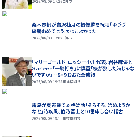
2026/08/09 17:26
ゴルフ
桑木志帆が吉沢柚月の初優勝を祝福「ゆづづ
優勝おめでとう。かっこよかった」
2026/08/09 17:08
ゴルフ
「マリーゴールド」ロッシー小川代表、岩谷麻優と
Ｓａｒｅｅｅ「一騎打ち」に慎重「機が熟した時じゃな
いですか」…８・９おおた全成績
2026/08/09 19:28
相撲格闘技
霧島が夏巡業で本格始動「そろそろ、始めようか
なと」時疾風、伯乃富士と10番申し合い稽古
2026/08/09 19:11
相撲格闘技