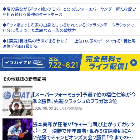
◆現役馬ながら『ウマ娘』のモデルとなったフォーエバーヤング 新たな歴史
を刻み続ける最強のダートホース
◆『ウマ娘』でも名家の出身として描かれているドゥラメンテ クラシックで
存分に見せつけた華麗なる一族の破壊力
◆【競馬】種牡馬の特徴がまるわかり！ 上位100頭のデータで作る「種牡馬
適性分布図」最新版
その他競技
の新着記事
【スーパーフォーミュラ】予選７位の福住仁嶺が今
季２勝目、先週クラッシュのフラガは３位
2026/08/09 20:04
その他競技
張本美和が圧巻Ｖ「キャー！」跳び上がってガッツ
ポーズ 決勝で昨年覇者・世界５位陳幸同に４－
２完勝でチャンピオンズ大会２勝目「今までの中で