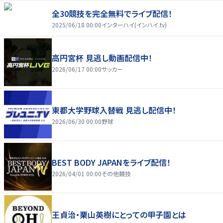
全30競技を完全無料でライブ配信！
2025/06/18 00:00
インターハイ(インハイ.tv)
高円宮杯 見逃し動画配信中！
2026/06/17 00:00
サッカー
東都大学野球入替戦 見逃し配信中！
2026/06/30 00:00
野球
BEST BODY JAPANをライブ配信！
2026/04/01 00:00
その他競技
王貞治・栗山英樹にとっての甲子園とは