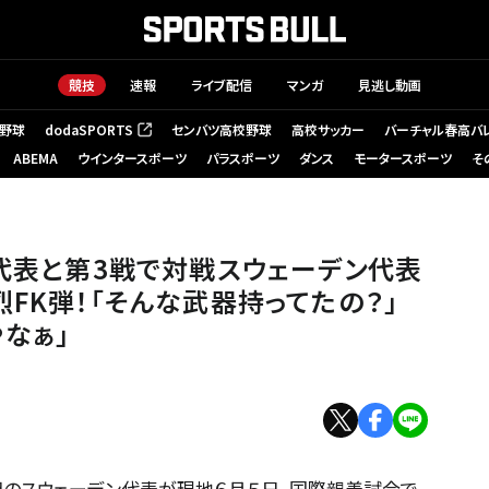
競技
速報
ライブ配信
マンガ
見逃し動画
野球
dodaSPORTS
センバツ高校野球
高校サッカー
バーチャル春高バ
（新しいタブで開く）
ABEMA
ウインタースポーツ
パラスポーツ
ダンス
モータースポーツ
そ
弾を決めた。（写真はイメージです） 撮影／中地拓也
本代表と第3戦で対戦スウェーデン代表
FK弾！｢そんな武器持ってたの？｣
なぁ｣
のスウェーデン代表が現地６月５日、国際親善試合で