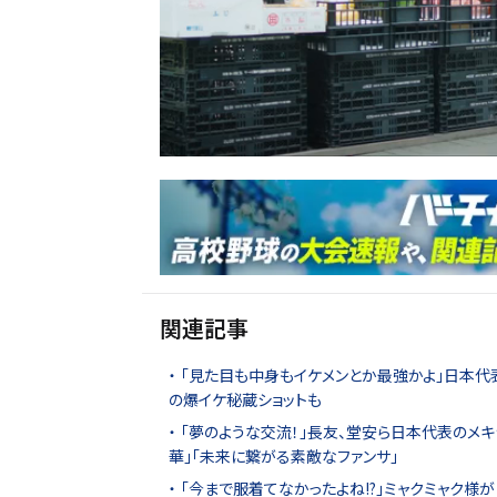
関連記事
「見た目も中身もイケメンとか最強かよ」日本代
の爆イケ秘蔵ショットも
｢夢のような交流！｣長友、堂安ら日本代表のメキ
華｣｢未来に繋がる素敵なファンサ｣
｢今まで服着てなかったよね!?｣ミャクミャク