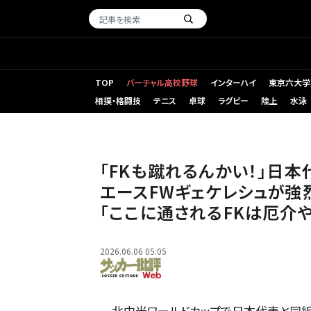
TOP
バーチャル高校野球
インターハイ
東京六大学
相撲・格闘技
テニス
卓球
ラグビー
陸上
水泳
スウェーデン代表FWヴィクトル・ギェケレシュが強烈なFK
｢FKも蹴れるんかい！｣日
エースFWギェケレシュが強烈
｢ここに通されるFKは厄介や
2026.06.06 05:05
北中米ワールドカップで日本代表と同組