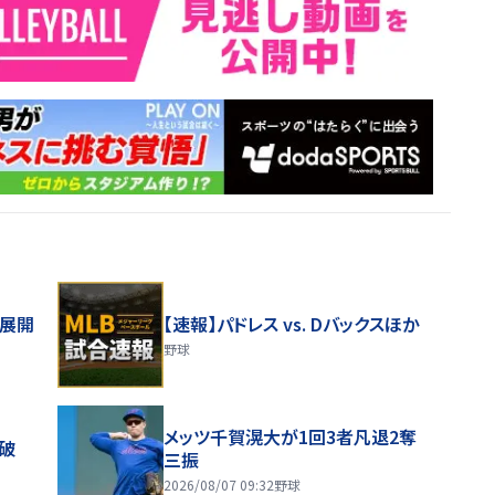
舗展開
【速報】パドレス vs. Dバックスほか
野球
メッツ千賀滉大が1回3者凡退2奪
破
三振
2026/08/07 09:32
野球