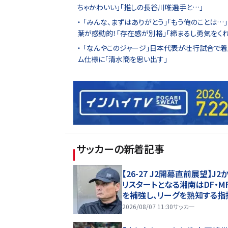
ちゃかわいい｣｢推しの長谷川唯選手と…｣
｢みんな、まずはありがとう｣｢もう俺のことは
葉が感動的！｢存在感が別格｣｢締まるし勇気をくれ
｢なんやこのジャージ｣日本代表が壮行試合で着
ム仕様に｢清水商を思い出す｣
サッカー
の新着記事
【26-27 J2開幕直前展望】J2
リスタートとなる湘南はDF・MF
を補強し、リーグを熟知する指
の存在も強みに(1)
2026/08/07 11:30
サッカー