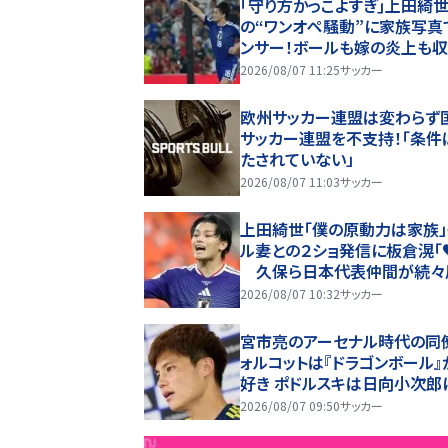
｢守り方かっこよすぎ｣上田綺
の“ワンオペ騒動”に家族写真
ンサー！ボールも嫁の炎上も
る“神対応”に新婚の板倉、久
2026/08/07 11:25
サッカー
友夫妻もエール！
欧州サッカー連盟は変わらず
サッカー連盟を不支持！「条件
たされていない」
2026/08/07 11:03
サッカー
上田綺世「僕の原動力は家族」
ル妻との２ショ発信に板倉滉「
久保ら日本代表仲間が続々
応、１１時間で３９万超いいね
2026/08/07 10:32
サッカー
に
宮市亮のアーセナル時代の同
ォルコットは『ドラゴンボール』
好き ポドルスキは日向小次郎
れていた
2026/08/07 09:50
サッカー