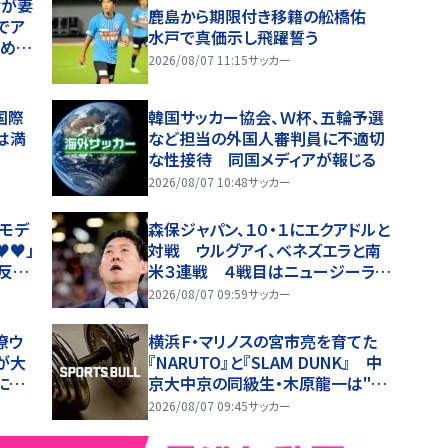
世が妻
鹿島から期限付き移籍の舩橋佑
でア
水戸で真価示し飛躍誓う
収め
2026/08/07 11:15
サッカー
保、長
国際
韓国サッカー協会、Ｗ杯、五輪予選
は満
など担当の外国人審判員に不適切
な性接待 同国メディアが報じる
2026/08/07 10:48
サッカー
モデ
森保ジャパン、１０・１にエクアドルと
♥♥」
対戦 ウルグアイ、ベネズエラと南
反
米３連戦 ４戦目はニュージーラン
！反響
ドまたはパナマと対戦
2026/08/07 09:59
サッカー
僚ウ
横浜Ｆ・マリノスの宮市亮を育てた
が大
『NARUTO』と『SLAM DUNK』 中
に憧
京大中京の同級生・木原龍一は"ジ
ャンプ係"だった
2026/08/07 09:45
サッカー