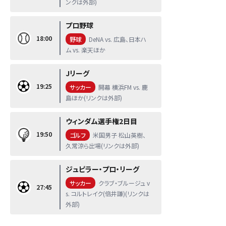
ンクは外部)
プロ野球
18:00
野球
DeNA vs. 広島、日本ハ
ム vs. 楽天ほか
Jリーグ
19:25
サッカー
開幕 横浜FM vs. 鹿
島ほか(リンクは外部)
ウィンダム選手権2日目
19:50
ゴルフ
米国男子 松山英樹、
久常涼ら出場(リンクは外部)
ジュピラー・プロ・リーグ
サッカー
クラブ・ブルージュ v
27:45
s. コルトレイク(倍井謙)(リンクは
外部)