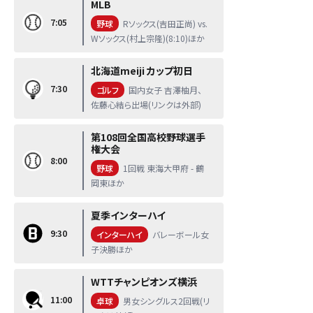
MLB
7:05
野球
Rソックス(吉田正尚) vs.
Wソックス(村上宗隆)(8:10)ほか
北海道meiji カップ初日
7:30
ゴルフ
国内女子 吉澤柚月、
佐藤心結ら出場(リンクは外部)
第108回全国高校野球選手
権大会
8:00
野球
1回戦 東海大甲府 - 鶴
岡東ほか
夏季インターハイ
9:30
インターハイ
バレーボール女
子決勝ほか
WTTチャンピオンズ横浜
11:00
卓球
男女シングルス2回戦(リ