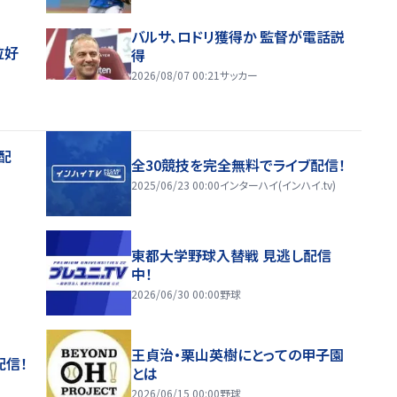
バルサ、ロドリ獲得か 監督が電話説
位好
得
2026/08/07 00:21
サッカー
配
全30競技を完全無料でライブ配信！
2025/06/23 00:00
インターハイ(インハイ.tv)
東都大学野球入替戦 見逃し配信
中！
2026/06/30 00:00
野球
王貞治・栗山英樹にとっての甲子園
配信！
とは
2026/06/15 00:00
野球