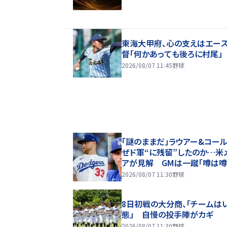
東海大甲府、心の支えはエー
督「何かあっても後ろに村尾」
2026/08/07 11:45
野球
「謎のままだ」ラウアー&コール
ぜド軍“に残留”したのか…米
アが見解 GMは一蹴「噂は
ぎない」
2026/08/07 11:30
野球
8日初戦の大分商、「チームは
態」 自慢の投手陣がカギ
2026/08/07 11:30
野球