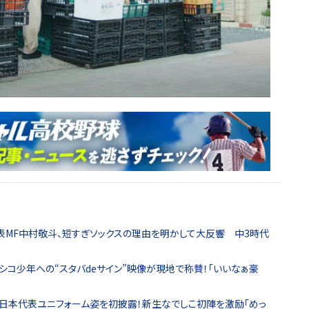
表MF中村敬斗、短すぎソックスの理由を明かして大反響 中3時代
シコ少年への“スタバdeサイン”映像が現地で称賛！｢いいなぁ豪
様が日本代表ユニフォーム姿を初披露！新生なでしこ初陣を激励｢めっ