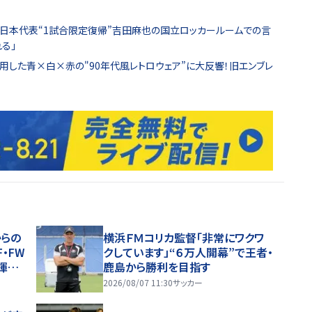
…｣日本代表“1試合限定復帰”吉田麻也の国立ロッカールームでの言
る｣
用した青×白×赤の"90年代風レトロウェア”に大反響！旧エンブレ
からの
横浜ＦＭコリカ監督「非常にワクワ
・FW
クしています」“６万人開幕”で王者・
揮官
鹿島から勝利を目指す
2026/08/07 11:30
サッカー