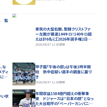
ス 監
東筑の大型右腕、聖隷クリストファ
ー左腕が最速144キロ！140キロ超
えは計6名に【2026年選手権2日目・
球速一覧】
2026/08/07 11:41
野球
、な
甲子園「午後の部」は午後1時半開
メディ
始 熱中症疑い選手の調査に基づ
噂に過
き
2026/08/07 11:30
野球
年間収益1584億円超えの衝撃事
いい状
実 ドジャースは“日本の顔”となっ
た大谷翔平の「ペーパーカンパニ