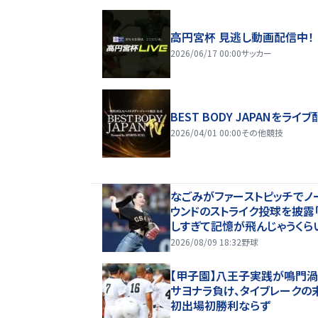
高円宮杯 見逃し動画配信中！
2026/06/17 00:00
サッカー
BEST BODY JAPANをライブ
2026/04/01 00:00
その他競技
なごみがファーストピッチでノ
ウンドのストライク投球を披露
しすぎて記憶が飛んじゃうくら
った」黒虎モチーフグッズのイ
2026/08/09 18:32
野球
モデルを務める
【甲子園】八王子実践が鳴門
サヨナラ負け、タイブレークの
初出場初勝利ならず