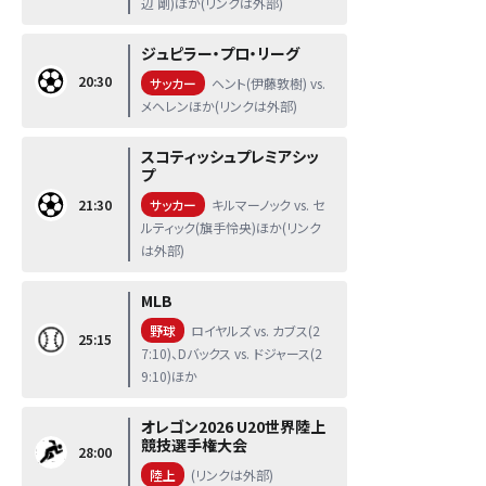
辺 剛)ほか(リンクは外部)
ジュピラー・プロ・リーグ
20:30
サッカー
ヘント(伊藤敦樹) vs.
メヘレンほか(リンクは外部)
スコティッシュプレミアシッ
プ
21:30
サッカー
キルマーノック vs. セ
ルティック(旗手怜央)ほか(リンク
は外部)
MLB
野球
ロイヤルズ vs. カブス(2
25:15
7:10)、Dバックス vs. ドジャース(2
9:10)ほか
オレゴン2026 U20世界陸上
競技選手権大会
28:00
陸上
(リンクは外部)