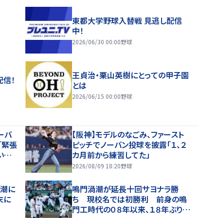
東都大学野球入替戦 見逃し配信
中！
2026/06/30 00:00
野球
王貞治・栗山英樹にとっての甲子園
配信！
とは
2026/06/15 00:00
野球
ーバ
【阪神】モデルのなごみ、ファースト
「緊張
ピッチでノーバン投球を披露「１、２
いだ
カ月前から練習してた」
メージ
2026/08/09 18:20
野球
渦潮に
鳴門渦潮が延長十回サヨナラ勝
末に
ち 現校名では初勝利 前身の鳴
門工時代の０８年以来、１８年ぶり甲