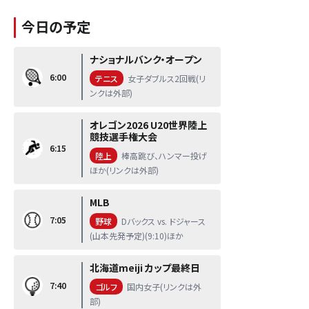
今日の予定
ナショナルバンク・オープン
6:00
テニス
女子ダブルス2回戦(リ
ンクは外部)
オレゴン2026 U20世界陸上
競技選手権大会
6:15
陸上
棒高跳び、ハンマー投げ
ほか(リンクは外部)
MLB
7:05
野球
Dバックス vs. ドジャース
(山本先発予定)(9:10)ほか
北海道meiji カップ最終日
7:40
ゴルフ
国内女子(リンクは外
部)