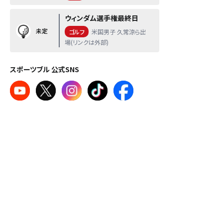
ウィンダム選手権最終日
未定
ゴルフ
米国男子 久常涼ら出
場(リンクは外部)
スポーツブル 公式SNS