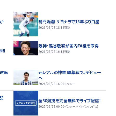
ほか
鳴門渦潮 サヨナラで18年ぶり白星
2026/08/09 18:18
野球
阪神・熊谷敬宥が国内FA権を取得
勝利
2026/08/09 16:15
野球
逆転
元レアルの神童 開幕戦でJデビュー
へ
2026/08/09 16:04
サッカー
配
全30競技を完全無料でライブ配信！
2025/06/18 00:00
インターハイ(インハイ.tv)