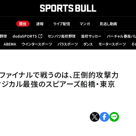
競技
速報
ライブ配信
マンガ
見逃し動画
野球
dodaSPORTS
センバツ高校野球
高校サッカー
バーチャル春高バ
（新しいタブで開く）
ABEMA
ウインタースポーツ
パラスポーツ
ダンス
モータースポーツ
そ
ファイナルで戦うのは、圧倒的攻撃力
ィジカル最強のスピアーズ船橋・東京