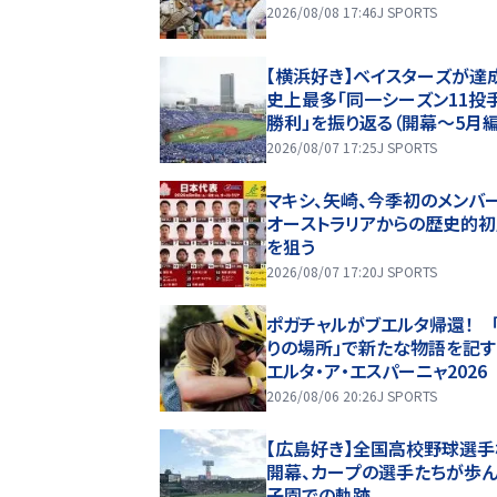
2026/08/08 17:46
J SPORTS
【横浜好き】ベイスターズが達
史上最多「同一シーズン11投
勝利」を振り返る（開幕～5月編
2026/08/07 17:25
J SPORTS
マキシ、矢崎、今季初のメンバ
オーストラリアからの歴史的
を狙う
2026/08/07 17:20
J SPORTS
ポガチャルがブエルタ帰還！ 
りの場所」で新たな物語を記す
エルタ・ア・エスパーニャ2026
2026/08/06 20:26
J SPORTS
【広島好き】全国高校野球選
開幕、カープの選手たちが歩
子園での軌跡