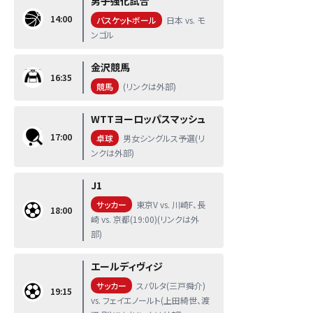
男子強化試合
14:00
バスケットボール
日本 vs. モ
ンゴル
金沢競馬
16:35
競馬
(リンクは外部)
WTTヨーロッパスマッシュ
17:00
卓球
男女シングルス予選(リ
ンクは外部)
J1
サッカー
東京V vs. 川崎F、長
18:00
崎 vs. 京都(19:00)(リンクは外
部)
エールディヴィジ
サッカー
スパルタ(三戸舜介)
19:15
vs. フェイエノールト(上田綺世、渡