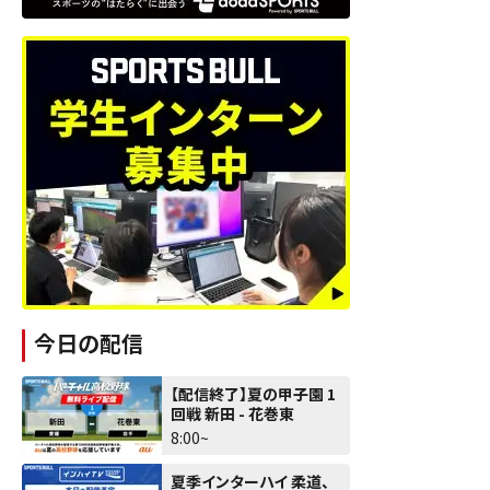
今日の配信
【配信終了】夏の甲子園 1
回戦 新田 - 花巻東
8:00~
夏季インターハイ 柔道、