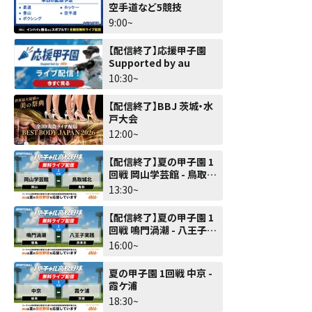
空手道など5競技
9:00~
【配信終了】応援甲子園
Supported by au
10:30~
【配信終了】BBJ 茨城・水
戸大会
12:00~
【配信終了】夏の甲子園 1
回戦 岡山学芸館 - 鳥取城
北
13:30~
【配信終了】夏の甲子園 1
回戦 鳴門渦潮 - 八王子実
践
16:00~
夏の甲子園 1回戦 中京 -
霞ケ浦
18:30~