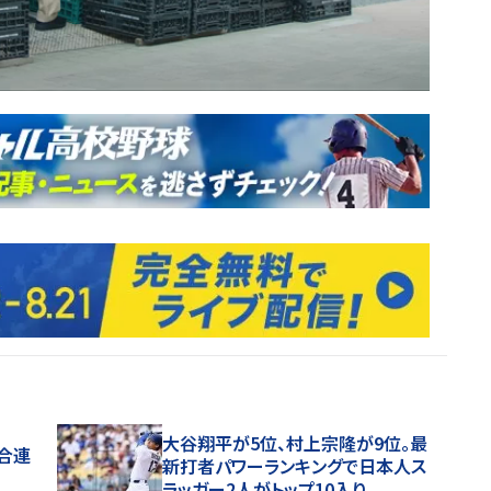
大谷翔平が5位、村上宗隆が9位。最
試合連
新打者パワーランキングで日本人ス
ラッガー2人がトップ10入り