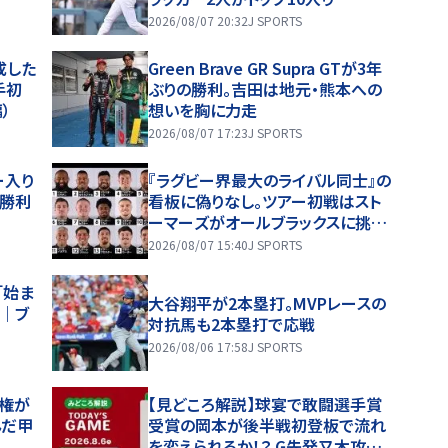
2026/08/07 20:32
J SPORTS
成した
Green Brave GR Supra GTが3年
手初
ぶりの勝利。吉田は地元・熊本への
）
想いを胸に力走
2026/08/07 17:23
J SPORTS
ー入り
『ラグビー界最大のライバル同士』の
初勝利
看板に偽りなし。ツアー初戦はスト
ーマーズがオールブラックスに挑
む。歴史を刻めるか
2026/08/07 15:40
J SPORTS
「始ま
大谷翔平が2本塁打。MVPレースの
｜ブ
対抗馬も2本塁打で応戦
2026/08/06 17:58
J SPORTS
手権が
【見どころ解説】球宴で敢闘選手賞
んだ甲
受賞の岡本が後半戦初登板で流れ
を変えられるか！？ G先発又木攻略