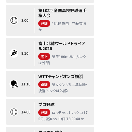
第108回全国高校野球選手
権大会
8:00
野球
1回戦 新田 - 花巻東ほ
か
富士北麓ワールドトライア
ル2026
9:10
陸上
男子100mほか(リンク
は外部)
WTTチャンピオンズ横浜
11:30
卓球
男女シングルス準決勝・
決勝(リンクは外部)
プロ野球
14:00
野球
ロッテ vs. オリックス(17:
00)、阪神 vs. 中日(18:00)ほか