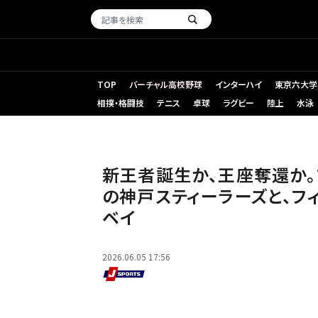
TOP
バーチャル高校野球
インターハイ
東京六大学
相撲・格闘技
テニス
卓球
ラグビー
陸上
水泳
新王者誕生か、王座奪還か。
の神戸スティーラーズと、フ
ベイ
2026.06.05 17:56