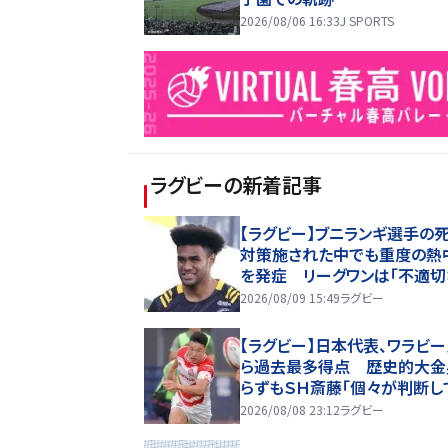
2026/08/06 16:33
J SPORTS
ラグビー
の新着記事
【ラグビー】ブニランギ選手
対策施された中でも重度の熱
を発症 リーグワンは「不適
応はなかった」との認識
2026/08/09 15:49
ラグビー
【ラグビー】日本代表、ワラビ
ら過去最多得点 歴史的大金
らずもＳＨ斎藤「個々が判断し
くのは、チームの成長」…３２ー
2026/08/08 23:12
ラグビー
で競り負ける