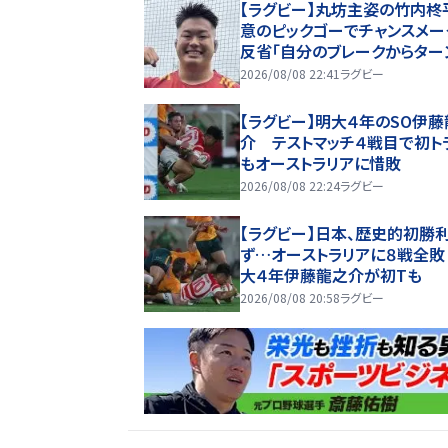
【ラグビー】丸坊主姿の竹内柊
意のピックゴーでチャンスメー
反省「自分のブレークからター
ーバー、失点につながった」…
2026/08/08 22:41
ラグビー
３５惜敗、オーストラリアに歴
星ならず
【ラグビー】明大４年のSO伊
介 テストマッチ４戦目で初ト
もオーストラリアに惜敗
2026/08/08 22:24
ラグビー
【ラグビー】日本、歴史的初勝
ず…オーストラリアに８戦全敗
大４年伊藤龍之介が初Tも
2026/08/08 20:58
ラグビー