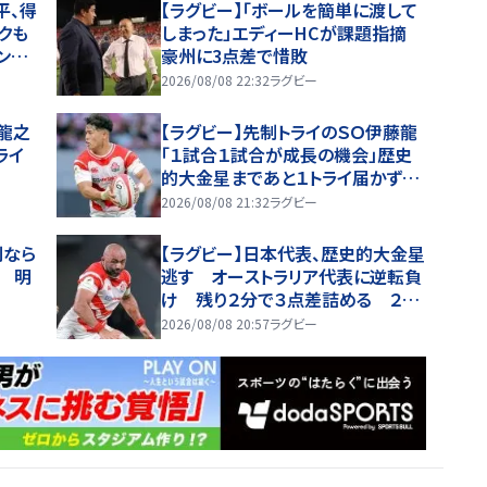
ＴＢで途中出場
平、得
【ラグビー】「ボールを簡単に渡して
クも
しまった」エディーHCが課題指摘
ンオ
豪州に3点差で惜敗
３２－
2026/08/08 22:32
ラグビー
史的金
藤龍之
【ラグビー】先制トライのＳＯ伊藤龍
ライ
「１試合１試合が成長の機会」歴史
的大金星まであと１トライ届かず
オーストラリア代表に３２ー３５で競
2026/08/08 21:32
ラグビー
り負ける
利なら
【ラグビー】日本代表、歴史的大金星
 明
逃す オーストラリア代表に逆転負
け 残り２分で３点差詰める ２万
観衆がため息 ＳＨ斎藤「点差は何
2026/08/08 20:57
ラグビー
点でも負けは負け」…前半にＳＯ伊
藤龍が先制トライ、３２ー３５で惜敗