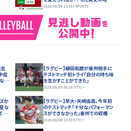
の鍵は秋山ら左打者
2026/08/06 13:59
J SPORTS
の死去
【ラグビー】植田和磨が豪州相手に
中症
テストマッチ初トライ「自分の持ち味
切な対
を生かすことができた」
2026/08/09 00:16
ラグビー
ーズか
【ラグビー】早大・矢崎由高、今年初
星な
のテストマッチ「十分なパフォーマン
て動
スができなかった」豪州での収穫は
３５
「英語です」…３２－３５、歴史的金
2026/08/08 23:05
ラグビー
星逃したオーストラリア代表戦はＷ