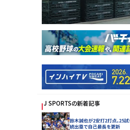
J SPORTS
の新着記事
鈴木誠也が2安打2打点。25
続出塁で自己最長を更新