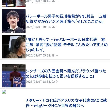
2026/08/07 10:46
バレー
バレーボール男子の石川祐希がVNL報告 五輪
切符がかかるアジア選手権へ「そしてここから」
2026/08/07 10:08
バレー
「誰かと思って…」元バレーボール日本代表 雰
囲気“激変”姿が話題「モデルさんみたいです」「め
ちゃキレイ」
2026/08/07 05:22
バレー
シクサーズの入団会見へ臨んだブラウン「勝つた
めには犠牲を払って互いを信頼すること」
2026/08/07 18:33
バスケ
ナタリー・ナカセ氏がアメリカ女子代表のACに就
任…元bjリーグHCが世界の舞台へ