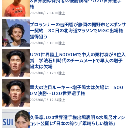
８世界記録保持者の優勝候補…Ｕ２０世界選手
権
2026/08/07 04:10
陸上
プロランナーの吉田響が静岡の裾野市とスポンサ
ー契約 ３０日の北海道マラソンでＭＧＣ出場権
獲得狙う
2026/08/06 18:30
陸上
Ｕ２０世界陸上５０００Ｍで中大の栗村凌が８位入
賞 学法石川時代のチームメートで早大の増子
陽太は欠場
2026/08/06 12:57
陸上
早大の注目ルーキー・増子陽太は欠場に ５００
０Ｍ決勝…Ｕ２０世界選手権
2026/08/06 12:34
陸上
久保凛、U20世界選手権出場表明＆水風呂オフシ
ョット公開に「日本の誇り」「素晴らしい腹筋」