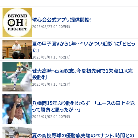
球心会公式アプリ提供開始！
2026/05/27 00:00
野球
夏の甲子園Vから1年…“いかつい近影”に「ビビっ
た」
2026/08/07 16:46
野球
健大高崎・石垣聡志、今夏初先発で1失点11Ｋ完
投勝利
2026/08/07 16:41
野球
八幡商15年ぶり勝利ならず 「エースの田上を送
って勝負と思ったが…」
2026/07/02 00:00
野球
夏の高校野球の優勝旗先端のペナント、時間との