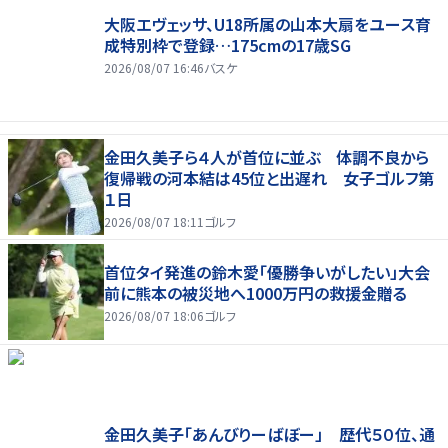
大阪エヴェッサ、U18所属の山本大扇をユース育
成特別枠で登録…175cmの17歳SG
2026/08/07 16:46
バスケ
金田久美子ら４人が首位に並ぶ 体調不良から
復帰戦の河本結は45位と出遅れ 女子ゴルフ第
１日
2026/08/07 18:11
ゴルフ
首位タイ発進の鈴木愛「優勝争いがしたい」大会
前に熊本の被災地へ1000万円の救援金贈る
2026/08/07 18:06
ゴルフ
金田久美子「あんびりーばぼー」 歴代５０位、通