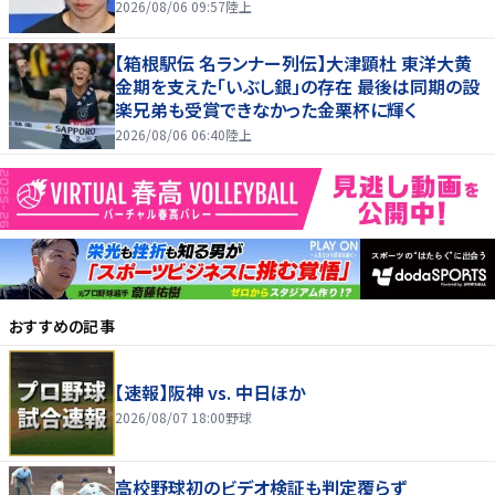
2026/08/06 09:57
陸上
【箱根駅伝 名ランナー列伝】大津顕杜 東洋大黄
金期を支えた「いぶし銀」の存在 最後は同期の設
楽兄弟も受賞できなかった金栗杯に輝く
2026/08/06 06:40
陸上
おすすめの記事
【速報】阪神 vs. 中日ほか
2026/08/07 18:00
野球
高校野球初のビデオ検証も判定覆らず