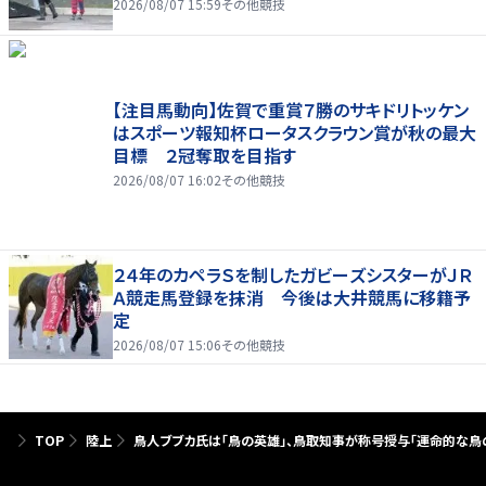
2026/08/07 15:59
その他競技
【注目馬動向】佐賀で重賞７勝のサキドリトッケン
はスポーツ報知杯ロータスクラウン賞が秋の最大
目標 ２冠奪取を目指す
2026/08/07 16:02
その他競技
２４年のカペラＳを制したガビーズシスターがＪＲ
Ａ競走馬登録を抹消 今後は大井競馬に移籍予
定
2026/08/07 15:06
その他競技
TOP
陸上
鳥人ブブカ氏は「鳥の英雄」、鳥取知事が称号授与「運命的な鳥