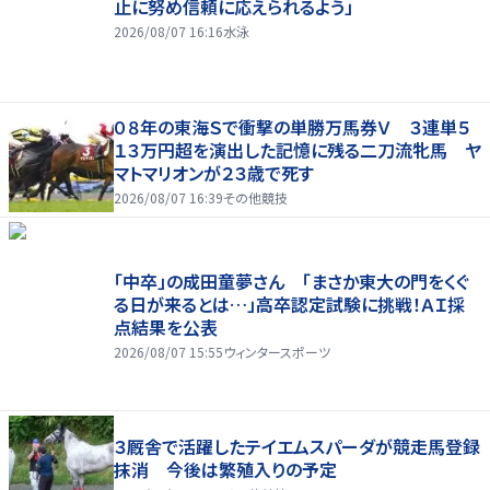
止に努め信頼に応えられるよう」
2026/08/07 16:16
水泳
０８年の東海Ｓで衝撃の単勝万馬券Ｖ ３連単５
１３万円超を演出した記憶に残る二刀流牝馬 ヤ
マトマリオンが２３歳で死す
2026/08/07 16:39
その他競技
「中卒」の成田童夢さん 「まさか東大の門をくぐ
る日が来るとは…」高卒認定試験に挑戦！ＡＩ採
点結果を公表
2026/08/07 15:55
ウィンタースポーツ
３厩舎で活躍したテイエムスパーダが競走馬登録
抹消 今後は繁殖入りの予定