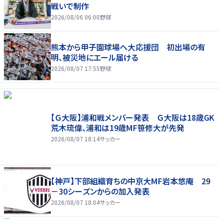
戦いで制作
2026/08/06 06:00
野球
熊本から甲子園球場へ大応援団 初出場の有
明、被災地にエール届ける
2026/08/07 17:55
野球
【Ｇ大阪】浦和戦メンバー発表 Ｇ大阪は18歳GK
荒木琉偉、浦和は19歳MF笹修大が先発
2026/08/07 18:14
サッカー
【神戸】下部組織育ちの中京大MF岩本悠庵 29
－30シーズンからの加入発表
2026/08/07 18:04
サッカー