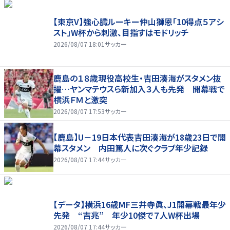
【東京V】強心臓ルーキー仲山獅恩「10得点５アシ
スト」W杯から刺激、目指すはモドリッチ
2026/08/07 18:01
サッカー
鹿島の１８歳現役高校生・吉田湊海がスタメン抜
擢…ヤンマテウスら新加入３人も先発 開幕戦で
横浜ＦＭと激突
2026/08/07 17:53
サッカー
【鹿島】U－19日本代表吉田湊海が18歳23日で開
幕スタメン 内田篤人に次ぐクラブ年少記録
2026/08/07 17:44
サッカー
【データ】横浜16歳MF三井寺眞、J1開幕戦最年少
先発 “吉兆” 年少10傑で７人W杯出場
2026/08/07 17:44
サッカー