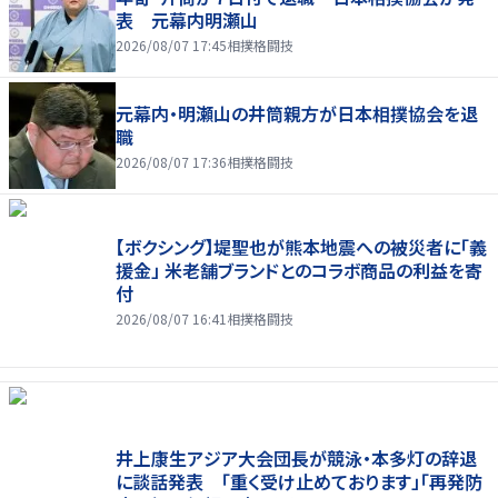
表 元幕内明瀬山
2026/08/07 17:45
相撲格闘技
元幕内・明瀬山の井筒親方が日本相撲協会を退
職
2026/08/07 17:36
相撲格闘技
【ボクシング】堤聖也が熊本地震への被災者に「義
援金」 米老舗ブランドとのコラボ商品の利益を寄
付
2026/08/07 16:41
相撲格闘技
井上康生アジア大会団長が競泳・本多灯の辞退
に談話発表 「重く受け止めております」「再発防