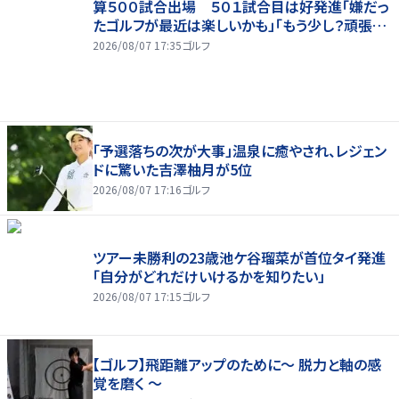
算５００試合出場 ５０１試合目は好発進「嫌だっ
たゴルフが最近は楽しいかも」「もう少し？頑張り
たいな」
2026/08/07 17:35
ゴルフ
「予選落ちの次が大事」温泉に癒やされ、レジェン
ドに驚いた吉澤柚月が5位
2026/08/07 17:16
ゴルフ
ツアー未勝利の23歳池ケ谷瑠菜が首位タイ発進
「自分がどれだけいけるかを知りたい」
2026/08/07 17:15
ゴルフ
【ゴルフ】飛距離アップのために～ 脱力と軸の感
覚を磨く ～