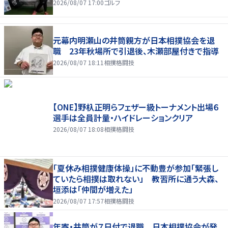
2026/08/07 17:00
ゴルフ
元幕内明瀬山の井筒親方が日本相撲協会を退
職 23年秋場所で引退後、木瀬部屋付きで指導
2026/08/07 18:11
相撲格闘技
【ONE】野杁正明らフェザー級トーナメント出場６
選手は全員計量・ハイドレーションクリア
2026/08/07 18:08
相撲格闘技
「夏休み相撲健康体操」に不動豊が参加「緊張し
ていたら相撲は取れない」 教習所に通う大森、
垣添は「仲間が増えた」
2026/08/07 17:57
相撲格闘技
年寄・井筒が７日付で退職 日本相撲協会が発