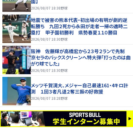
園】
2026/08/07 18:38
野球
地震で被害の熊本代表・初出場の有明が劇的逆
転勝ち 九回２死から永田が走者一掃の適時二
塁打 甲子園初勝利 県勢春夏１１０勝目
2026/08/07 18:30
野球
阪神 佐藤輝が高橋宏から２３号２ランで先制
京セラのバックスクリーンへ特大弾「打ったのは曲
がり球でした」
2026/08/07 18:30
野球
メッツ千賀滉大、メジャー自己最速161・4キロ計
測 １回３者凡退２奪三振の好救援
2026/08/07 18:28
野球