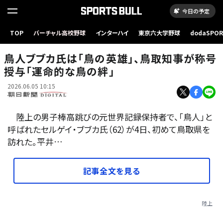
今日の予定
陸上競技場を視察し、観客らに手を振るセルゲイ・ブブカ氏（右）。左は平井伸治・鳥取県知事
TOP
バーチャル高校野球
インターハイ
東京六大学野球
dodaSPO
=2026年6月4日、鳥取市のヤマタスポーツパーク陸上競技場、富田祥広撮影
（新しいタブ
鳥人ブブカ氏は「鳥の英雄」、鳥取知事が称号
授与「運命的な鳥の絆」
2026.06.05 10:15
陸上の男子棒高跳びの元世界記録保持者で、「鳥人」と
呼ばれたセルゲイ・ブブカ氏（62）が4日、初めて鳥取県を
訪れた。平井…
記事全文を見る
陸上