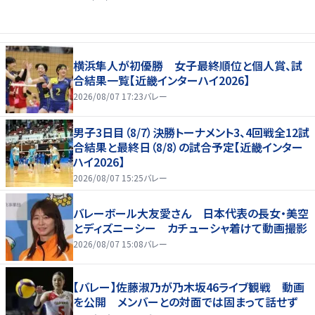
横浜隼人が初優勝 女子最終順位と個人賞、試
合結果一覧【近畿インターハイ2026】
2026/08/07 17:23
バレー
男子3日目（8/7）決勝トーナメント3、4回戦全12試
合結果と最終日（8/8）の試合予定【近畿インター
ハイ2026】
2026/08/07 15:25
バレー
バレーボール大友愛さん 日本代表の長女・美空
とディズニーシー カチューシャ着けて動画撮影
2026/08/07 15:08
バレー
【バレー】佐藤淑乃が乃木坂46ライブ観戦 動画
を公開 メンバーとの対面では固まって話せず