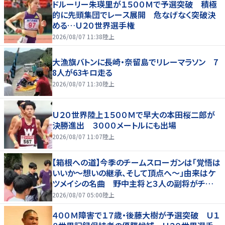
ドルーリー朱瑛里が１５００Ｍで予選突破 積極
的に先頭集団でレース展開 危なげなく突破決
める…Ｕ２０世界選手権
2026/08/07 11:38
陸上
大漁旗バトンに長崎・奈留島でリレーマラソン 7
8人が63キロ走る
2026/08/07 11:30
陸上
Ｕ２０世界陸上１５００Ｍで早大の本田桜二郎が
決勝進出 ３０００メートルにも出場
2026/08/07 11:07
陸上
【箱根への道】今季のチームスローガンは「覚悟は
いいか～想いの継承、そして頂点へ～」由来はケ
ツメイシの名曲 野中主将と３人の副将がチーム
を引っ張る…夏合宿特集第１弾、国学院大
2026/08/07 05:00
陸上
４００Ｍ障害で１７歳・後藤大樹が予選突破 Ｕ１