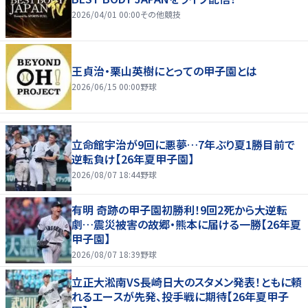
2026/04/01 00:00
その他競技
王貞治・栗山英樹にとっての甲子園とは
2026/06/15 00:00
野球
立命館宇治が9回に悪夢…7年ぶり夏1勝目前で
逆転負け【26年夏甲子園】
2026/08/07 18:44
野球
有明 奇跡の甲子園初勝利！9回2死から大逆転
劇…震災被害の故郷・熊本に届ける一勝【26年夏
甲子園】
2026/08/07 18:39
野球
立正大淞南VS長崎日大のスタメン発表！ともに頼
れるエースが先発、投手戦に期待【26年夏甲子