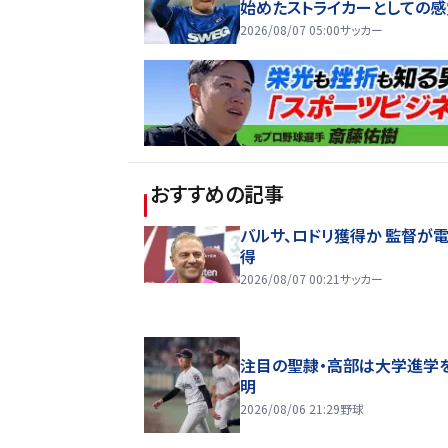
始めたストライカーとしての感
もどかしいウインターブレイク
2026/08/07 05:00
サッカー
おすすめの記事
バルサ、ロドリ獲得か 監督が
得
2026/08/07 00:21
サッカー
注目の聖隷・高部は大学進学
明
2026/08/06 21:29
野球