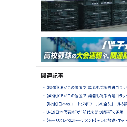
関連記事
【映像】CBがこの位置で！識者も唸る秀逸ゴラッ
【画像】CBがこの位置で！識者も唸る秀逸ゴラッ
【映像】日本vsコートジボワールの全6ゴール＆
U-19日本代表MFが“前代未聞の誤審”で退場
【モーリスレベロトーナメント】テレビ放送・ネッ