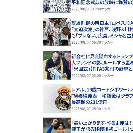
平和記念式典の放映に称賛の
｢素晴らしい取り組み｣｢平和
2026/08/07 07:30
サッカー
場所に相応しい｣
群雄割拠の西日本！ロペス加
｢大迫次第｣の神戸、浅野＆川
も｢ブレない｣広島、ミシャ名古
は？【Jリーグ開幕｢初の秋春制
2026/08/07 06:30
サッカー
大激論】(2)
新会社に見え隠れするトラン
大ファンドの影、ルールすら歪
｢米国式｣【FIFA3兆円の野望と
のオウンゴール、来年3月の会
2026/08/07 06:00
サッカー
(2)
レアル、19歳コートジボワー
FW獲得発表 移籍金はクラ
最高額の231億円
2026/08/07 05:30
サッカー
｢這い上がります。やるよ俺は！
師王が語る移籍後初ゴール！