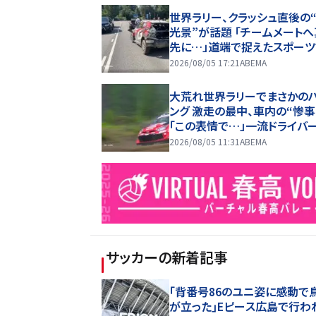
世界ラリー、クラッシュ直後の
光景”が話題 「チームメートへ
先に…」道端で捉えたスポーツ
シップに称賛の声
2026/08/05 17:21
ABEMA
大荒れ世界ラリーでまさかの
ング 激走の最中、車内の“惨事
「この表情で…」一流ドライバ
死の形相
2026/08/05 11:31
ABEMA
サッカー
の新着記事
｢背番号86のユニ姿に感動で
が立った｣Eピース広島で行わ