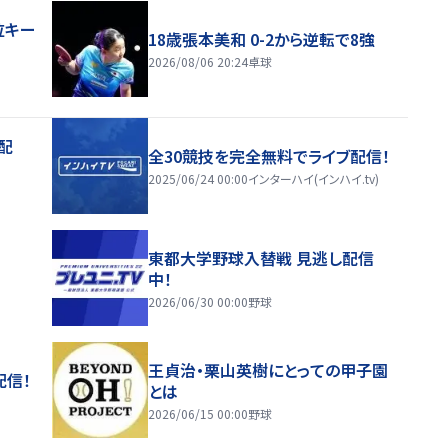
位キー
18歳張本美和 0-2から逆転で8強
2026/08/06 20:24
卓球
配
全30競技を完全無料でライブ配信！
2025/06/24 00:00
インターハイ(インハイ.tv)
東都大学野球入替戦 見逃し配信
中！
2026/06/30 00:00
野球
王貞治・栗山英樹にとっての甲子園
配信！
とは
2026/06/15 00:00
野球