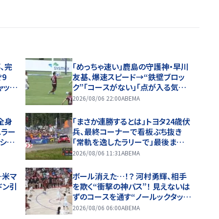
、完
「めっちゃ速い」鹿島の守護神・早川
9
友基、爆速スピード→“鉄壁ブロッ
ャップ
ク”「コースがない」「点が入る気が
しない」驚異の判断力と飛び出しで
2026/08/06 22:00
ABEMA
ビッグセーブ
全身
「まさか連勝するとは」トヨタ24歳伏
スラー
兵、最終コーナーで看板ぶち抜き
シ
「常軌を逸したラリーで」最後ま
で“全開”貫き躍動
2026/08/06 11:31
ABEMA
…米マ
ボール消えた…！？ 河村勇輝、相手
ドン引
を欺く“衝撃の神パス”！ 見えないは
ずのコースを通す“ノールックタッ
プ”… 完璧アシストにアリーナ熱狂
2026/08/06 06:00
ABEMA