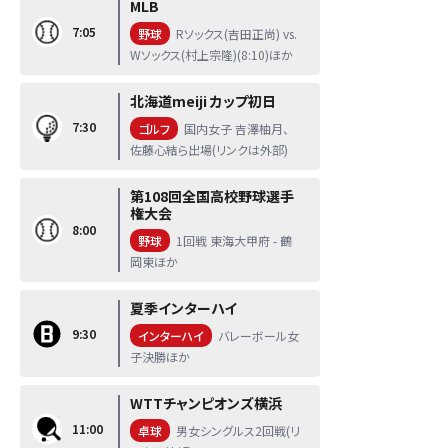
MLB
7:05
野球
Rソックス(吉田正尚) vs.
Wソックス(村上宗隆)(8:10)ほか
北海道meiji カップ初日
7:30
ゴルフ
国内女子 吉澤柚月、
佐藤心結ら出場(リンクは外部)
第108回全国高校野球選手
権大会
8:00
野球
1回戦 東海大甲府 - 鶴
岡東ほか
夏季インターハイ
9:30
インターハイ
バレーボール女
子決勝ほか
WTTチャンピオンズ横浜
11:00
卓球
男女シングルス2回戦(リ