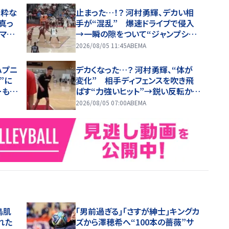
“粋な
止まった…！？ 河村勇輝、デカい相
真っ
手が“混乱” 爆速ドライブで侵入
マン
→一瞬の隙をついて“ジャンプシュ
ート”炸裂
2026/08/05 11:45
ABEMA
ハプニ
デカくなった…？ 河村勇輝、“体が
”に
変化” 相手ディフェンスを吹き飛
ーも必
ばす“力強いヒット”→鋭い反転か
ら“ターンアラウンドジャンパー”
2026/08/05 07:00
ABEMA
鳥肌
｢男前過ぎる｣｢さすが紳士｣キングカ
れた
ズから澤穂希へ“100本の薔薇”サ