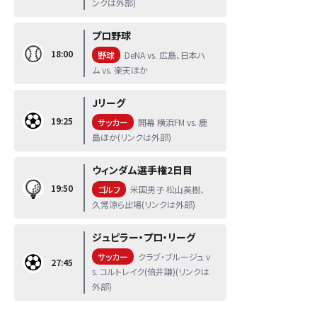
ンクは外部)
プロ野球
18:00
野球
DeNA vs. 広島、日本ハ
ム vs. 楽天ほか
Jリーグ
19:25
サッカー
開幕 横浜FM vs. 鹿
島ほか(リンクは外部)
ウィンダム選手権2日目
19:50
ゴルフ
米国男子 松山英樹、
久常涼ら出場(リンクは外部)
ジュピラー・プロ・リーグ
サッカー
クラブ・ブルージュ v
27:45
s. コルトレイク(倍井謙)(リンクは
外部)