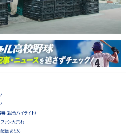
ソ
ソ
誤審（試合ハイライト）
…ファン大荒れ
ト配信まとめ