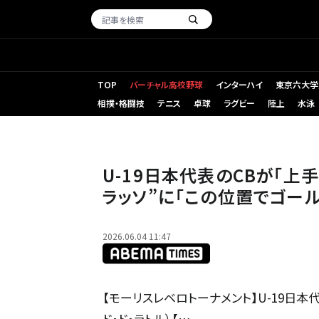
TOP
バーチャル高校野球
インターハイ
東京六大学
相撲・格闘技
テニス
卓球
ラグビー
陸上
水泳
U-19日本代表のCBが「上手い」 ポルトガルをこじ開けた
U-19日本代表のCBが「上
ラッソ”に「この位置でゴー
2026.06.04 11:47
【モーリスレベロトーナメント】U-19日本代
ド・ド・ラトル）【…