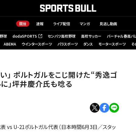
競技
速報
ライブ配信
マンガ
見逃し動画
野球
dodaSPORTS
センバツ高校野球
高校サッカー
バーチャル春高バ
（新しいタブで開く）
ABEMA
ウインタースポーツ
パラスポーツ
ダンス
モータースポーツ
そ
“秀逸ゴラッソ”に「この位置でゴールに」坪井慶介氏も唸る
手い」 ポルトガルをこじ開けた“秀逸ゴ
ルに」坪井慶介氏も唸る
表 vs U-21ポルトガル代表（日本時間6月3日／スタッ