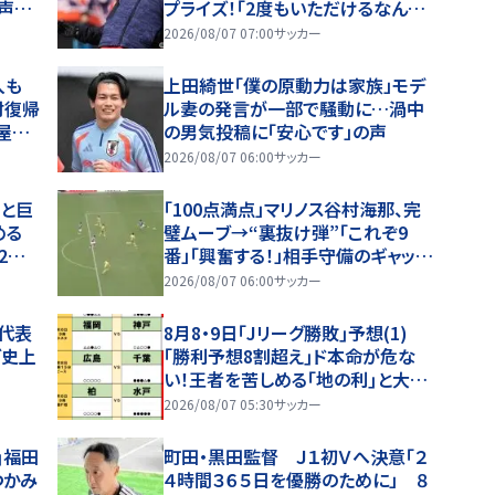
声
プライズ！｢2度もいただけるなん
を祈る
て…｣豪華レジェンド2ショットに大
2026/08/07 07:00
サッカー
反響
入も
上田綺世「僕の原動力は家族」モデ
村復帰
ル妻の発言が一部で騒動に…渦中
屋
の男気投稿に「安心です」の声
｣の
2026/08/07 06:00
サッカー
プと巨
「100点満点」マリノス谷村海那、完
める
璧ムーブ→“裏抜け弾”「これぞ9
2度
番」「興奮する！」相手守備のギャップ
長選】
を狙う”斜めの抜け出し”
2026/08/07 06:00
サッカー
ル代表
8月8・9日｢Jリーグ勝敗｣予想(1)
ブ史上
｢勝利予想8割超え｣ド本命が危な
い！王者を苦しめる｢地の利｣と大型
補強！初の秋春制｢開幕戦｣は大波
2026/08/07 05:30
サッカー
乱！
｣福田
町田・黒田監督 Ｊ１初Ｖへ決意「２
つかみ
４時間３６５日を優勝のために」 ８