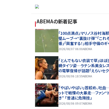
ABEMA
の新着記事
「100点満点」マリノス谷村海那
璧ムーブ→“裏抜け弾”「これぞ
番」「興奮する！」相手守備のギ
を狙う”斜めの抜け出し”
2026/08/07 06:00
ABEMA
「とんでもない衣装で草」ほぼ
網タイツ姿…ラテン系美女レ
の電撃復帰が話題「えらいセク
ー」
2026/08/06 18:59
ABEMA
「やばいやばい」首絞め、吐血
ットで戦慄の大暴走…ファン“
き” 「普通に危険技」
2026/08/06 09:07
ABEMA