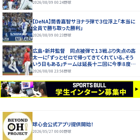
2026/08/09 00:24
野球
【DeNA】筒香嘉智サヨナラ弾で３位浮上「本当に
全員で勝ち取った勝利」
2026/08/09 00:23
野球
広島・新井監督 同点被弾で１３戦ぶり失点の高
太一に「ずっとゼロで帰ってきてくれている。そう
いう日もある」チームは延長十二回に今季８度目
サヨナラ負け
2026/08/08 23:56
野球
球心会公式アプリ提供開始！
2026/05/27 00:00
野球