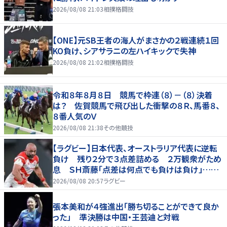
2026/08/08 21:03
相撲格闘技
【ONE】元SB王者の海人がまさかの２戦連続１回
KO負け、シアサラニの左ハイキックで失神
2026/08/08 21:02
相撲格闘技
令和８年８月８日 競馬で枠連（８）－（８）決着
は？ 佐賀競馬で飛び出した衝撃の８Ｒ、馬番８、
８番人気のＶ
2026/08/08 21:38
その他競技
【ラグビー】日本代表、オーストラリア代表に逆転
負け 残り２分で３点差詰める ２万観衆がため
息 ＳＨ斎藤「点差は何点でも負けは負け」…前
半にＳＯ伊藤龍が先制トライ、３２ー３５で惜敗
2026/08/08 20:57
ラグビー
張本美和が４強進出「勝ち切ることができて良か
った」 準決勝は中国・王芸迪と対戦