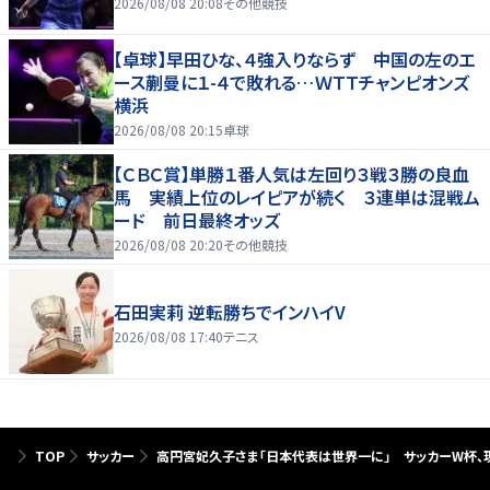
2026/08/08 20:08
その他競技
【卓球】早田ひな、４強入りならず 中国の左のエ
ース蒯曼に１-４で敗れる…ＷＴＴチャンピオンズ
横浜
2026/08/08 20:15
卓球
【ＣＢＣ賞】単勝１番人気は左回り３戦３勝の良血
馬 実績上位のレイピアが続く ３連単は混戦ム
ード 前日最終オッズ
2026/08/08 20:20
その他競技
石田実莉 逆転勝ちでインハイV
2026/08/08 17:40
テニス
TOP
サッカー
高円宮妃久子さま「日本代表は世界一に」 サッカーW杯、