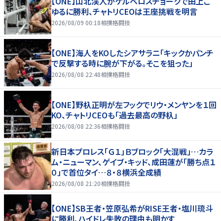
【ONE】山北渓人がケルベロスチョークで田上こ
ゆるに勝利、チャトリCEOは王座挑戦を明言
2026/08/09 00:18
相撲格闘技
【ONE】海人をKOしたシアサラニ「キックかパンチ
で反撃する時に腕が下がる。そこを狙った」
2026/08/08 22:48
相撲格闘技
【ONE】野杁正明が左フックでリウ・メンヤンを１回
KO、チャトリCEOも「過去最高の野杁」
2026/08/08 22:36
相撲格闘技
新日本プロレス「Ｇ１」Ｂブロック「大混戦」…カラ
ム・ニューマン、ゲイブ・キッド、成田蓮が「勝ち点１
０」で首位タイ…８・８横浜全成績
2026/08/08 21:20
相撲格闘技
【ONE】SB王者・笠原弘希がRISE王者・塩川琉斗
に勝利、ハイドレ失敗の理由も明かす