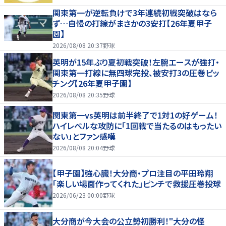
関東第一が逆転負けで3年連続初戦突破はなら
ず…自慢の打線がまさかの3安打【26年夏甲子
園】
2026/08/08 20:37
野球
英明が15年ぶり夏初戦突破！左腕エースが強打・
関東第一打線に無四球完投、被安打3の圧巻ピッ
チング【26年夏甲子園】
2026/08/08 20:35
野球
関東第一vs英明は前半終了で1対1の好ゲーム！
ハイレベルな攻防に「1回戦で当たるのはもったい
ない」とファン感嘆
2026/08/08 20:04
野球
【甲子園】強心臓！大分商・プロ注目の平田玲翔
「楽しい場面作ってくれた」ピンチで救援圧巻投球
2026/06/23 00:00
野球
大分商が今大会の公立勢初勝利！"大分の怪