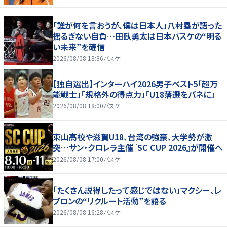
「誰が何を言おうが、僕は日本人」八村塁が語った
揺るぎない自負…田臥勇太は日本バスケの“明る
い未来”を確信
2026/08/08 18:36
バスケ
【独自選出】インターハイ2026男子ベスト5「超万
能戦士」「規格外の得点力」「U18落選をバネに」
2026/08/08 18:00
バスケ
東山高校や滋賀U18、台湾の強豪、大学勢が激
突…サン・クロレラ主催『SC CUP 2026』が開催へ
2026/08/08 17:00
バスケ
「たくさん説得したって感じではない」マクシー、レ
ブロンの“リクルート活動”を語る
2026/08/08 16:28
バスケ