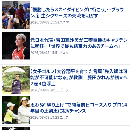
「優勝したらスカイダイビングに行こう」…ブラウ
ン、新生シクサーズの交流を明かす
2026/08/08 15:53
バスケ
元日本代表・吉田亜沙美が三菱電機のキャプテン
に就任…「世界で最も結束力のあるチームへ」
2026/08/08 15:51
バスケ
【女子ゴルフ】大谷翔平を育てた言葉「先入観は可
能が不可能になる」が教訓 藤田かれんが初Ｖへ
２差４位浮上
2026/08/08 20:11
ゴルフ
思わぬ“繰り上げ”で開幕前日コース入り プロ14
年目の辻梨恵に初Vチャンス
2026/08/08 19:23
ゴルフ