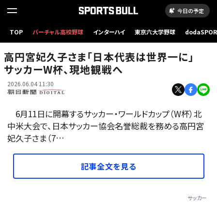
今日の予定
TOP
バーチャル高校野球
インターハイ
東京六大学野球
dodaSPO
サッカーボールを手にする高円宮妃久子さま=2026年5月28日、東京都港区、関田航撮影
（新しいタブ
高円宮妃久子さま「日本代表は世界一に」
サッカーW杯、現地観戦へ
2026.06.04 11:30
6月11日に開幕するサッカー・ワールドカップ（W杯）北
中米大会で、日本サッカー協会名誉総裁を務める高円宮
妃久子さま（7…
記事全文を見る
サッカー