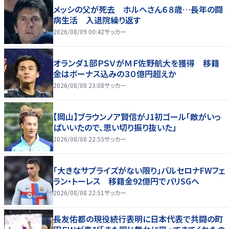
メッシの父が死去 ホルヘさん６８歳…長年の闘
病生活 入退院繰り返す
2026/08/09 00:42
サッカー
オランダ１部ＰＳＶがＭＦ佐野航大を獲得 移籍
金はボーナス込みの３０億円超えか
2026/08/08 23:08
サッカー
【岡山】ブラウンノア賢信がJ1初ゴール「敵がいっ
ぱいいたので、思い切り振り抜いた」
2026/08/08 22:55
サッカー
「大きなサプライズがない限り」バルセロナFWフェ
ラン・トーレス 移籍金92億円でパリSGへ
2026/08/08 22:51
サッカー
長友佑都の現役続行表明に日本代表で共闘の町