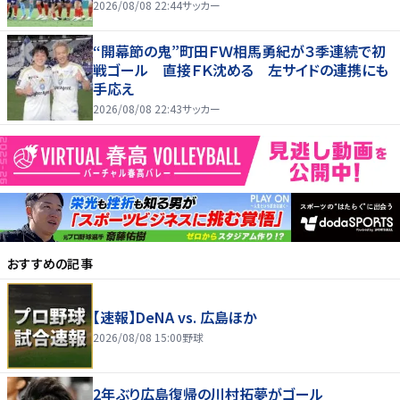
2026/08/08 22:44
サッカー
“開幕節の鬼”町田ＦＷ相馬勇紀が３季連続で初
戦ゴール 直接ＦＫ沈める 左サイドの連携にも
手応え
2026/08/08 22:43
サッカー
おすすめの記事
【速報】DeNA vs. 広島ほか
2026/08/08 15:00
野球
2年ぶり広島復帰の川村拓夢がゴール