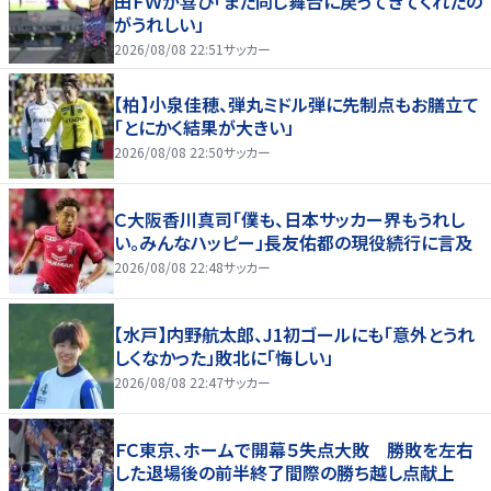
田ＦＷが喜び「また同じ舞台に戻ってきてくれたの
がうれしい」
2026/08/08 22:51
サッカー
【柏】小泉佳穂、弾丸ミドル弾に先制点もお膳立て
「とにかく結果が大きい」
2026/08/08 22:50
サッカー
Ｃ大阪香川真司「僕も、日本サッカー界もうれし
い。みんなハッピー」長友佑都の現役続行に言及
2026/08/08 22:48
サッカー
【水戸】内野航太郎、J1初ゴールにも「意外とうれ
しくなかった」敗北に「悔しい」
2026/08/08 22:47
サッカー
ＦＣ東京、ホームで開幕５失点大敗 勝敗を左右
した退場後の前半終了間際の勝ち越し点献上