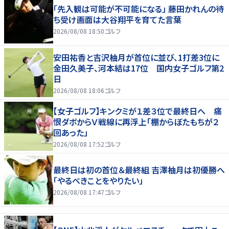
「先入観は可能が不可能になる」 藤田かれんの待
ち受け画面は大谷翔平を育てた言葉
2026/08/08 18:50
ゴルフ
安田祐香と吉沢柚月が首位に並び、1打差3位に
金田久美子、河本結は17位 国内女子ゴルフ第2
日
2026/08/08 18:06
ゴルフ
【女子ゴルフ】キンクミが１差３位で最終日へ 痛
恨ダボからＶ戦線に再浮上「棚からぼたもちが２
回あった」
2026/08/08 17:52
ゴルフ
最終日は初の首位＆最終組 吉澤柚月は初優勝へ
「やるべきことをやりたい」
2026/08/08 17:47
ゴルフ