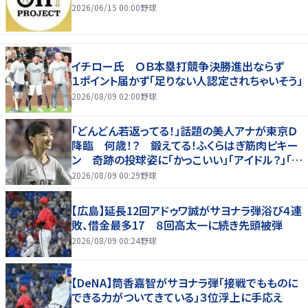
2026/06/15 00:00
野球
イチロー氏 ＯＢ本塁打競争決勝進出ならず
１ポイント届かず「足りない人認定されちゃいそう」
2026/08/09 02:00
野球
「どんどん若返ってる！」話題の美人アナが東京Ｄ
降臨 何歳！？ 鍛えてる！ふくらはぎ筋肉ピキー
ン 奇跡の投球姿に「かっこいい」「アイドル？」「女
神」
2026/08/09 00:29
野球
【広島】延長12回アドゥワ誠がサヨナラ弾浴び４連
敗、借金最多17 ８回高太一に続き先頭被弾
2026/08/09 00:24
野球
【DeNA】筒香嘉智がサヨナラ弾「接戦でもものに
できる力がついてきている」３位浮上に手応え