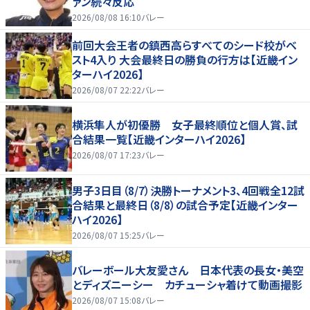
ァン続々反応
2026/08/08 16:10
バレー
前回大会王者の鎮西高らすべてのシード校がベ
スト4入り 大会最終日の勝負の行方は【近畿イン
ターハイ2026】
2026/08/07 22:22
バレー
横浜隼人が初優勝 女子最終順位と個人賞、試
合結果一覧【近畿インターハイ2026】
2026/08/07 17:23
バレー
男子3日目（8/7）決勝トーナメント3、4回戦全12試
合結果と最終日（8/8）の試合予定【近畿インター
ハイ2026】
2026/08/07 15:25
バレー
バレーボール大友愛さん 日本代表の長女・美空
とディズニーシー カチューシャ着けて動画撮影
2026/08/07 15:08
バレー