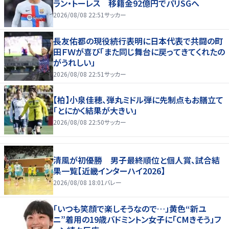
ラン・トーレス 移籍金92億円でパリSGへ
2026/08/08 22:51
サッカー
長友佑都の現役続行表明に日本代表で共闘の町
田ＦＷが喜び「また同じ舞台に戻ってきてくれたの
がうれしい」
2026/08/08 22:51
サッカー
【柏】小泉佳穂、弾丸ミドル弾に先制点もお膳立て
「とにかく結果が大きい」
2026/08/08 22:50
サッカー
清風が初優勝 男子最終順位と個人賞、試合結
果一覧【近畿インターハイ2026】
2026/08/08 18:01
バレー
「いつも笑顔で楽しそうなので…」黄色“新ユ
ニ”着用の19歳バドミントン女子に「CMきそう」フ