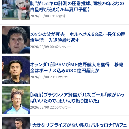
腕"が151キロ計測の圧巻投球、同校29年ぶりの
白星呼び込む【26年夏甲子園】
2026/08/08 19:32
野球
メッシの父が死去 ホルヘさん６８歳…長年の闘
病生活 入退院繰り返す
2026/08/09 00:42
サッカー
オランダ１部ＰＳＶがＭＦ佐野航大を獲得 移籍
金はボーナス込みの３０億円超えか
2026/08/08 23:08
サッカー
【岡山】ブラウンノア賢信がJ1初ゴール「敵がいっ
ぱいいたので、思い切り振り抜いた」
2026/08/08 22:55
サッカー
「大きなサプライズがない限り」バルセロナFWフェ