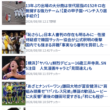
13年ぶり出場の大分商は世代屈指の152キロ右
腕擁する強力チーム！【夏の甲子園・ベンチ入り選
手紹介】
2026/08/08 12:17
野球
「恥さらし」日本人審判の存在も明るみに…性接
待疑惑で韓国サッカー協会が公式釈明の衝撃
国内でも強まる非難「事実なら審判を買収したこ
とになる」
2026/08/08 12:41
サッカー
【横浜】「ヤバい」鮮烈デビュー16歳三井寺眞、SN
S注目 人気漫画キャラと「見間違え」も
2026/08/08 11:55
サッカー
｢あざとナンバーワン｣鎌田大地が冨安健洋に“肩
組み頭乗せ”!?｢パレス兄弟｣爆誕の歓迎ムービー
に大反響｢最後の鎌田可愛すぎる｣｢粋にも程があ
る！」
2026/08/08 10:50
サッカー