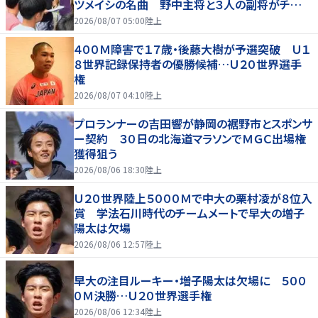
ツメイシの名曲 野中主将と３人の副将がチーム
を引っ張る…夏合宿特集第１弾、国学院大
2026/08/07 05:00
陸上
４００Ｍ障害で１７歳・後藤大樹が予選突破 Ｕ１
８世界記録保持者の優勝候補…Ｕ２０世界選手
権
2026/08/07 04:10
陸上
プロランナーの吉田響が静岡の裾野市とスポンサ
ー契約 ３０日の北海道マラソンでＭＧＣ出場権
獲得狙う
2026/08/06 18:30
陸上
Ｕ２０世界陸上５０００Ｍで中大の栗村凌が８位入
賞 学法石川時代のチームメートで早大の増子
陽太は欠場
2026/08/06 12:57
陸上
早大の注目ルーキー・増子陽太は欠場に ５００
０Ｍ決勝…Ｕ２０世界選手権
2026/08/06 12:34
陸上