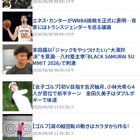
2026/08/08 09:00
バスケ
エネス・カンターがWNBA挑戦を正式に表明…背
景にはトランスジェンダーを巡る議論
2026/08/08 08:09
バスケ
本田蕗以「ジャックをやっつけたい」“大濠対
決”を意識…八村塁主宰『BLACK SAMURAI SU
MMIT 2026』で刺激
2026/08/08 08:00
バスケ
【女子ゴルフ】初Ｖ目指す吉沢柚月、小林光希ら４
人が首位で前半ターン 金田久美子はダブルボ
ギーで後退
2026/08/08 13:03
ゴルフ
【ゴルフ】肩の縦回転の動きはカラダから作る！
2026/08/08 11:30
ゴルフ