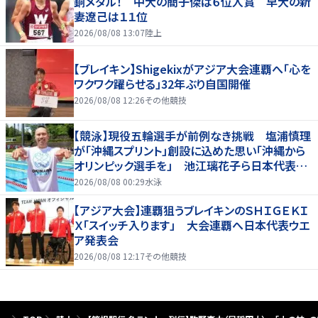
銅メダル！ 中大の簡子傑は６位入賞 早大の新
妻遼己は１１位
2026/08/08 13:07
陸上
【ブレイキン】Shigekixがアジア大会連覇へ「心を
ワクワク躍らせる」32年ぶり自国開催
2026/08/08 12:26
その他競技
【競泳】現役五輪選手が前例なき挑戦 塩浦慎理
が「沖縄スプリント」創設に込めた思い「沖縄から
オリンピック選手を」 池江璃花子ら日本代表も
参戦
2026/08/08 00:29
水泳
【アジア大会】連覇狙うブレイキンのＳＨＩＧＥＫＩ
Ｘ「スイッチ入ります」 大会連覇へ日本代表ウエ
ア発表会
2026/08/08 12:17
その他競技