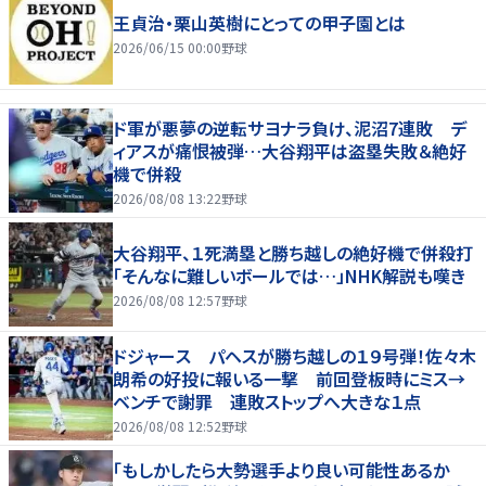
王貞治・栗山英樹にとっての甲子園とは
2026/06/15 00:00
野球
ド軍が悪夢の逆転サヨナラ負け、泥沼7連敗 デ
ィアスが痛恨被弾…大谷翔平は盗塁失敗＆絶好
機で併殺
2026/08/08 13:22
野球
大谷翔平、１死満塁と勝ち越しの絶好機で併殺打
「そんなに難しいボールでは…」NHK解説も嘆き
2026/08/08 12:57
野球
ドジャース パヘスが勝ち越しの１９号弾！佐々木
朗希の好投に報いる一撃 前回登板時にミス→
ベンチで謝罪 連敗ストップへ大きな１点
2026/08/08 12:52
野球
「もしかしたら大勢選手より良い可能性あるか