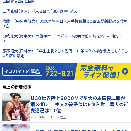
区間賞＆２度区間新
三代直樹（順大）：花の２区で「渡辺康幸」超え
篠藤淳（中央学院大）：3000m障害日本選手権優勝と９区区間新記録＆総合
３位
出岐雄大（青学大）：常勝軍団"アオガク"の夜明け前に礎を築いた絶対エー
ス
服部翔大（日体大）：３年生主将として名門に30年ぶりの総合優勝をもたらし
た５区の激走
陸上
の新着記事
Ｕ２０世界陸上３０００Ｍで早大の本田桜二郎が
銅メダル！ 中大の簡子傑は６位入賞 早大の新
妻遼己は１１位
2026/08/08 13:07
陸上