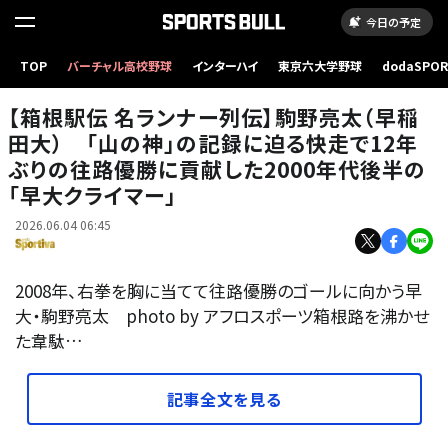
今日の予定
TOP
バーチャル高校野球
インターハイ
東京六大学野球
dodaSPO
（新しいタブ
【箱根駅伝 名ランナー列伝】駒野亮太（早稲
田大） 「山の神」の記録に迫る快走で12年
ぶりの往路優勝に貢献した2000年代後半の
「早大クライマー」
2026.06.04 06:45
2008年、右拳を胸に当てて往路優勝のゴールに向かう早
大・駒野亮太 photo by アフロスポーツ箱根路を沸かせ
た韋駄…
記事全文を見る