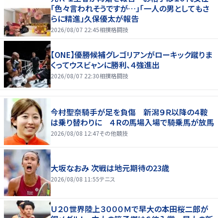
「色々言われそうですが…」「一人の男としてもさ
らに精進」久保優太が報告
2026/08/07 22:45
相撲格闘技
【ONE】優勝候補グレゴリアンがローキック蹴りま
くってウスビャンに勝利、４強進出
2026/08/07 22:30
相撲格闘技
今村聖奈騎手が足を負傷 新潟９Ｒ以降の４鞍
は乗り替わりに ４Ｒの馬場入場で騎乗馬が放馬
2026/08/08 12:47
その他競技
大坂なおみ 次戦は地元期待の23歳
2026/08/08 11:55
テニス
Ｕ２０世界陸上３０００Ｍで早大の本田桜二郎が