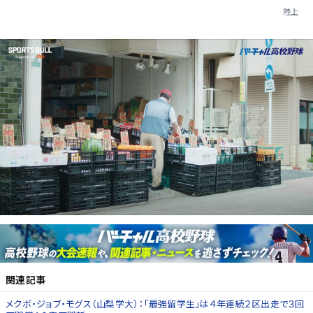
陸上
関連記事
メクボ・ジョブ・モグス（山梨学大）：「最強留学生」は４年連続２区出走で３回