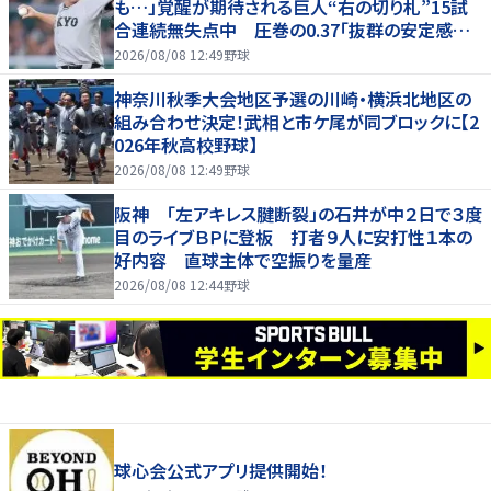
も…」覚醒が期待される巨人“右の切り札”15試
合連続無失点中 圧巻の0.37「抜群の安定感を
持っている」
2026/08/08 12:49
野球
神奈川秋季大会地区予選の川崎・横浜北地区の
組み合わせ決定！武相と市ケ尾が同ブロックに【2
026年秋高校野球】
2026/08/08 12:49
野球
阪神 「左アキレス腱断裂」の石井が中２日で３度
目のライブＢＰに登板 打者９人に安打性１本の
好内容 直球主体で空振りを量産
2026/08/08 12:44
野球
球心会公式アプリ提供開始！