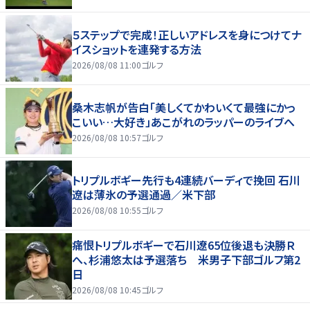
５ステップで完成！正しいアドレスを身につけてナ
イスショットを連発する方法
2026/08/08 11:00
ゴルフ
桑木志帆が告白「美しくてかわいくて最強にかっ
こいい…大好き」あこがれのラッパーのライブへ
2026/08/08 10:57
ゴルフ
トリプルボギー先行も4連続バーディで挽回 石川
遼は薄氷の予選通過／米下部
2026/08/08 10:55
ゴルフ
痛恨トリプルボギーで石川遼65位後退も決勝Ｒ
へ、杉浦悠太は予選落ち 米男子下部ゴルフ第2
日
2026/08/08 10:45
ゴルフ