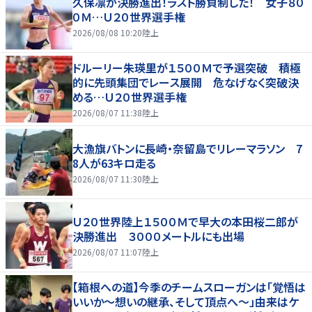
久保凛が決勝進出！ラスト勝負制した！ 女子８０
０Ｍ…Ｕ２０世界選手権
2026/08/08 10:20
陸上
ドルーリー朱瑛里が１５００Ｍで予選突破 積極
的に先頭集団でレース展開 危なげなく突破決
める…Ｕ２０世界選手権
2026/08/07 11:38
陸上
大漁旗バトンに長崎・奈留島でリレーマラソン 7
8人が63キロ走る
2026/08/07 11:30
陸上
Ｕ２０世界陸上１５００Ｍで早大の本田桜二郎が
決勝進出 ３０００メートルにも出場
2026/08/07 11:07
陸上
【箱根への道】今季のチームスローガンは「覚悟は
いいか～想いの継承、そして頂点へ～」由来はケ