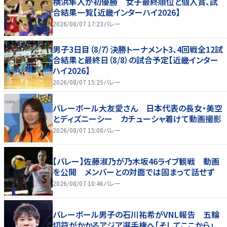
横浜隼人が初優勝 女子最終順位と個人賞、試
合結果一覧【近畿インターハイ2026】
2026/08/07 17:23
バレー
男子3日目（8/7）決勝トーナメント3、4回戦全12試
合結果と最終日（8/8）の試合予定【近畿インター
ハイ2026】
2026/08/07 15:25
バレー
バレーボール大友愛さん 日本代表の長女・美空
とディズニーシー カチューシャ着けて動画撮影
2026/08/07 15:08
バレー
【バレー】佐藤淑乃が乃木坂46ライブ観戦 動画
を公開 メンバーとの対面では固まって話せず
2026/08/07 10:46
バレー
バレーボール男子の石川祐希がVNL報告 五輪
切符がかかるアジア選手権へ「そしてここから」