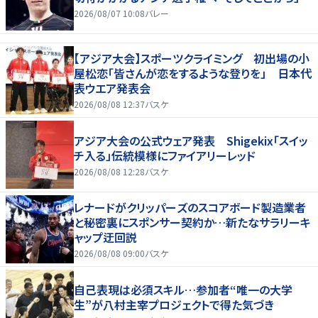
2026/08/07 10:08
バレー
【アジア大会】スポーツクライミング 初出場の小
屋松恋「皆さんが恋をするような登りを」 日本代
表ウエア発表会
2026/08/08 12:37
バスケ
アジア大会の公式ウェア発表 Shigekix「スイッ
チ入る」伝統模様にファイアリーレッド
2026/08/08 12:28
バスケ
レナードがクリッパーズのスコアボード製造業者
と秘密裏にスポンサー契約か‬…新たなサラリーキ
ャップ迂回説
2026/08/08 09:00
バスケ
自己表現は必須スキル…参加者“唯一の大学
生”が八村主宰プロジェクトで得た気づき