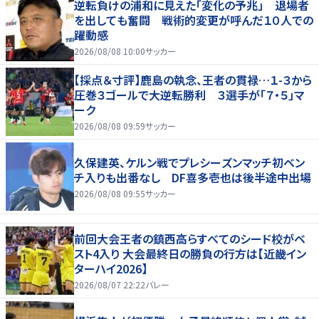
逆転負けの浦和に見えた「変化の予兆」 退場者
を出しても奮闘 戦術的変更が呼んだ１０人での
躍動感
2026/08/08 10:00
サッカー
【採点＆寸評】鹿島の執念、王者の貫禄…１-３から
圧巻３ゴールで大逆転勝利 ３選手が「７・５」マ
ーク
2026/08/08 09:59
サッカー
久保建英、ケルン戦でプレシーズンマッチ初ベン
チ入りも出番なし DF喜多壱也は後半途中出場
2026/08/08 09:55
サッカー
前回大会王者の鎮西高らすべてのシード校がベ
スト4入り 大会最終日の勝負の行方は【近畿イン
ターハイ2026】
2026/08/07 22:22
バレー