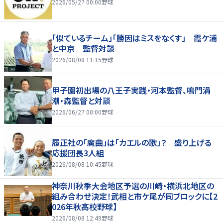
2026/05/27 00:00
野球
「似ているチーム」「勝因はミスをなくす」 霞ケ浦
と中京 監督対談
2026/08/08 11:15
野球
甲子園初出場の八王子実践・河本監督、鳴門渦
潮・森監督と対談
2026/06/27 00:00
野球
履正社の「魔曲」は「カエルの歌」？ 盛り上げる
応援団長3人組
2026/08/08 10:45
野球
神奈川秋季大会地区予選の川崎・横浜北地区の
組み合わせ決定！武相と市ケ尾が同ブロックに【2
026年秋高校野球】
2026/08/08 12:49
野球