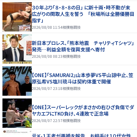
３０年ぶり「８・８・８の日」 に新十両・時不動が末
広がりの関取人生を誓う 「秋場所は全勝優勝目
指す」
2026/08/08 11:54
相撲格闘技
新日本プロレス、「熊本地震 チャリティＴシャツ」
発売…利益全額を復興支援へ寄付
2026/08/08 08:23
相撲格闘技
【ONE】「SAMURAI2」山本歩夢VS平山諒中止、笠
原弘希VS塩川琉斗は契約体重で開催
2026/08/07 23:18
相撲格闘技
【ONE】スーパーレックがまさかの右ひざ負傷でダ
ヤカエフにTKO負け、４連敗で正念場
2026/08/07 22:57
相撲格闘技
元Ｋ-１王者が再婚を報告 お相手は１０代女性