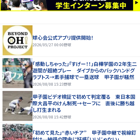
球心会公式アプリ提供開始！
2026/05/27 00:00
野球
「感動しちゃった」「すげー！！」白樺学園の２年生二
遊間が超絶プレー ダイブからのバックハンドグ
ラブトス→素手捕球で一塁送球 甲子園が騒然
2026/08/08 15:23
野球
甲子園ビデオ検証で初めて判定覆る 東日本国
際大昌平のけん制死→セーフに 直後に勝ち越
し打生まれる
2026/08/08 15:42
野球
「初めて見た」“赤いチア” 甲子園中継で視線釘
付け…納得の理由に好感「いいじゃない」