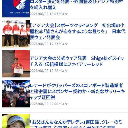
ロスター決定を発表…外国籍及びアジア特別枠
を総入れ替え
2026/08/08 13:07
バスケ
【アジア大会】スポーツクライミング 初出場の小
屋松恋「皆さんが恋をするような登りを」 日本代
表ウェア発表会
2026/08/08 12:37
バスケ
アジア大会の公式ウェア発表 Shigekix「スイッ
チ入る」伝統模様にファイアリーレッド
2026/08/08 12:28
バスケ
レナードがクリッパーズのスコアボード製造業者
と秘密裏にスポンサー契約か‬…新たなサラリーキ
ャップ迂回説
2026/08/08 09:00
バスケ
「お父さんもなんかデレデレ」吉田鈴、グレーのミ
ニスカ姿で「白戸家」お父さん犬との２Ｓ披露