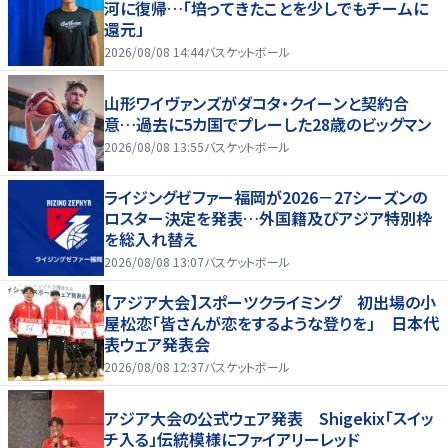
河に復帰…「培ってきたことを少しでもチームに
還元」
2026/08/08 14:44
バスケットボール
山形ワイヴァンズがダコタ・クイーンと契約合
意…過去に5カ国でプレーした28歳のビッグマン
2026/08/08 13:55
バスケットボール
ライジングゼファー福岡が2026－27シーズンの
ロスター決定を発表…外国籍及びアジア特別枠
を総入れ替え
2026/08/08 13:07
バスケットボール
【アジア大会】スポーツクライミング 初出場の小
屋松恋「皆さんが恋をするような登りを」 日本代
表ウェア発表会
2026/08/08 12:37
バスケットボール
アジア大会の公式ウェア発表 Shigekix「スイッ
チ入る」伝統模様にファイアリーレッド