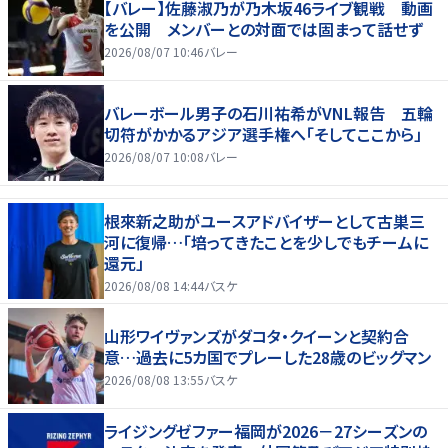
【バレー】佐藤淑乃が乃木坂46ライブ観戦 動画
を公開 メンバーとの対面では固まって話せず
2026/08/07 10:46
バレー
バレーボール男子の石川祐希がVNL報告 五輪
切符がかかるアジア選手権へ「そしてここから」
2026/08/07 10:08
バレー
根來新之助がユースアドバイザーとして古巣三
河に復帰…「培ってきたことを少しでもチームに
還元」
2026/08/08 14:44
バスケ
山形ワイヴァンズがダコタ・クイーンと契約合
意…過去に5カ国でプレーした28歳のビッグマン
2026/08/08 13:55
バスケ
ライジングゼファー福岡が2026－27シーズンの