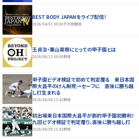
BEST BODY JAPANをライブ配信！
2026/04/01 00:00
その他競技
王貞治・栗山英樹にとっての甲子園とは
2026/06/15 00:00
野球
甲子園ビデオ検証で初めて判定覆る 東日本国
際大昌平のけん制死→セーフに 直後に勝ち越
し打生まれる
2026/08/08 15:42
野球
初出場東日本国際大昌平が劇的甲子園初勝利！
九回ビデオ検証で判定覆り、直後に勝ち越し打
2026/08/08 15:42
野球