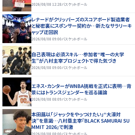
2026/08/08 12:28
バスケットボール
レナードがクリッパーズのスコアボード製造業者
と秘密裏にスポンサー契約か‬…新たなサラリーキ
ャップ迂回説
2026/08/08 09:00
バスケットボール
自己表現は必須スキル…参加者“唯一の大学
生”が八村主宰プロジェクトで得た気づき
2026/08/08 09:00
バスケットボール
エネス・カンターがWNBA挑戦を正式に表明…背
景にはトランスジェンダーを巡る議論
2026/08/08 08:09
バスケットボール
本田蕗以「ジャックをやっつけたい」“大濠対
決”を意識…八村塁主宰『BLACK SAMURAI SU
MMIT 2026』で刺激
2026/08/08 08:00
バスケットボール