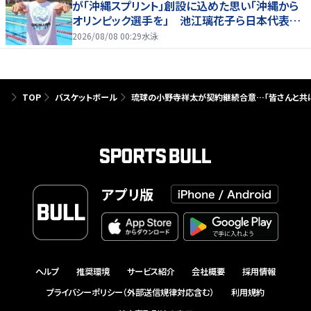
が「沖縄スプリント」創設に込めた思い「沖縄から
オリンピック選手を」 池江璃花子ら日本代表も
参戦
2026/08/08 00:29
水泳
TOP
バスケットボール
琉球の小野寺祥太が契約継続合意…「皆さんと共
アプリ版
ヘルプ
推奨環境
サービス紹介
会社概要
採用情報
プライバシーポリシー（外部送信規律対応含む）
利用規約