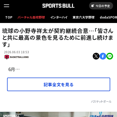
今日の予定
TOP
バーチャル高校野球
インターハイ
東京六大学野球
dodaSPO
契約継続が発表された琉球の小野寺[写真]＝B.LEAGUE
（新しいタブ
琉球の小野寺祥太が契約継続合意…「皆さん
と共に最高の景色を見るために前進し続けま
す」
2026.06.03 18:53
6月…
記事全文を見る
バスケットボール