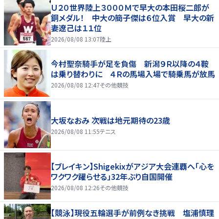
Ｕ２０世界陸上３０００Ｍで早大の本田桜二郎が
銅メダル！ 中大の簡子傑は６位入賞 早大の新
妻遼己は１１位
2026/08/08 13:07
陸上
今村聖奈騎手が足を負傷 新潟９Ｒ以降の４鞍
は乗り替わりに ４Ｒの馬場入場で騎乗馬が放馬
2026/08/08 12:47
その他競技
大坂なおみ 次戦は地元期待の23歳
2026/08/08 11:55
テニス
【ブレイキン】Shigekixがアジア大会連覇へ「心を
ワクワク躍らせる」32年ぶり自国開催
2026/08/08 12:26
その他競技
【競泳】現役五輪選手が前例なき挑戦 塩浦慎理