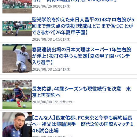
2026/06/26 00:00
野球
聖光学院を抑えた東日大昌平の148キロ右腕が5
回まで無失点の快投！球威はどこまで保つことが
できるか？【26年夏甲子園】
2026/08/08 14:50
野球
春夏連続出場の日本文理はスーパー1年生右腕
が浮上！投打の中心も安定【夏の甲子園・ベンチ
入り選手】
2026/08/08 15:24
野球
長友佑都、40歳シーズンも現役続行を決意 東
京と再契約へ
2026/08/08 15:19
サッカー
【こんな人】長友佑都、ＦＣ東京と今季も契約延長
へ…祖父は競輪選手 歴代２位の国際Ａマッチ１
４６試合出場