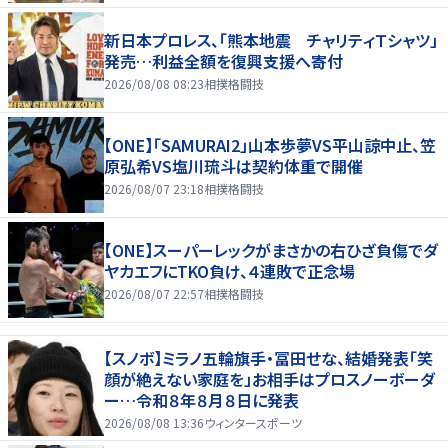
新日本プロレス、「熊本地震 チャリティＴシャツ」
発売…利益全額を復興支援へ寄付
2026/08/08 08:23
相撲格闘技
【ONE】「SAMURAI2」山本歩夢VS平山諒中止、笠
原弘希VS塩川琉斗は契約体重で開催
2026/08/07 23:18
相撲格闘技
【ONE】スーパーレックがまさかの右ひざ負傷でダ
ヤカエフにTKO負け、４連敗で正念場
2026/08/07 22:57
相撲格闘技
【スノボ】ミラノ五輪旗手・冨田せな、結婚発表「笑
顔が絶えない家庭を」お相手はプロスノーボーダ
ー…令和８年８月８日に発表
2026/08/08 13:36
ウィンタースポーツ