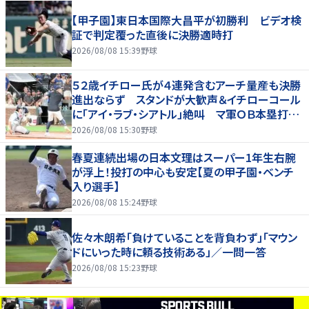
【甲子園】東日本国際大昌平が初勝利 ビデオ検
証で判定覆った直後に決勝適時打
2026/08/08 15:39
野球
５２歳イチロー氏が４連発含むアーチ量産も決勝
進出ならず スタンドが大歓声＆イチローコール
に「アイ・ラブ・シアトル」絶叫 マ軍ＯＢ本塁打競
争に登場
2026/08/08 15:30
野球
春夏連続出場の日本文理はスーパー1年生右腕
が浮上！投打の中心も安定【夏の甲子園・ベンチ
入り選手】
2026/08/08 15:24
野球
佐々木朗希「負けていることを背負わず」「マウン
ドにいった時に頼る技術ある」／一問一答
2026/08/08 15:23
野球