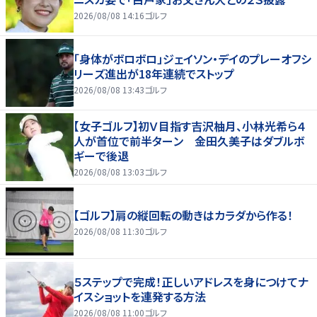
2026/08/08 14:16
ゴルフ
「身体がボロボロ」ジェイソン・デイのプレーオフシ
リーズ進出が18年連続でストップ
2026/08/08 13:43
ゴルフ
【女子ゴルフ】初Ｖ目指す吉沢柚月、小林光希ら４
人が首位で前半ターン 金田久美子はダブルボ
ギーで後退
2026/08/08 13:03
ゴルフ
【ゴルフ】肩の縦回転の動きはカラダから作る！
2026/08/08 11:30
ゴルフ
５ステップで完成！正しいアドレスを身につけてナ
イスショットを連発する方法
2026/08/08 11:00
ゴルフ