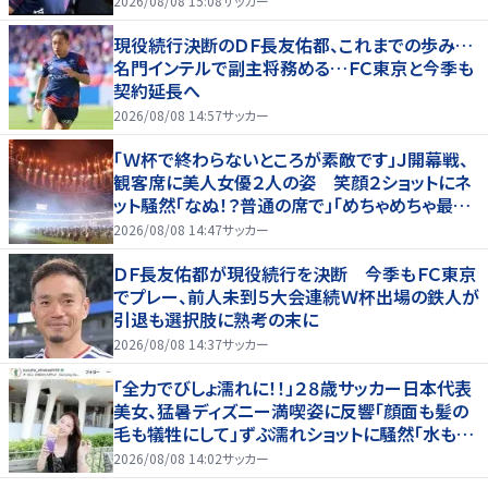
2026/08/08 15:08
サッカー
現役続行決断のＤＦ長友佑都、これまでの歩み…
名門インテルで副主将務める…ＦＣ東京と今季も
契約延長へ
2026/08/08 14:57
サッカー
「Ｗ杯で終わらないところが素敵です」Ｊ開幕戦、
観客席に美人女優２人の姿 笑顔２ショットにネ
ット騒然「なぬ！？普通の席で」「めちゃめちゃ最上
級に可愛すぎ」
2026/08/08 14:47
サッカー
ＤＦ長友佑都が現役続行を決断 今季もＦＣ東京
でプレー、前人未到５大会連続Ｗ杯出場の鉄人が
引退も選択肢に熟考の末に
2026/08/08 14:37
サッカー
「全力でびしょ濡れに！！」２８歳サッカー日本代表
美女、猛暑ディズニー満喫姿に反響「顔面も髪の
毛も犠牲にして」ずぶ濡れショットに騒然「水も滴
る」「女優さんかと」
2026/08/08 14:02
サッカー