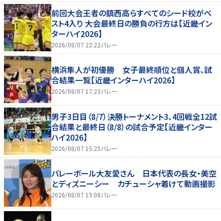
前回大会王者の鎮西高らすべてのシード校がベ
スト4入り 大会最終日の勝負の行方は【近畿イン
ターハイ2026】
2026/08/07 22:22
バレー
横浜隼人が初優勝 女子最終順位と個人賞、試
合結果一覧【近畿インターハイ2026】
2026/08/07 17:23
バレー
男子3日目（8/7）決勝トーナメント3、4回戦全12試
合結果と最終日（8/8）の試合予定【近畿インター
ハイ2026】
2026/08/07 15:25
バレー
バレーボール大友愛さん 日本代表の長女・美空
とディズニーシー カチューシャ着けて動画撮影
2026/08/07 15:08
バレー