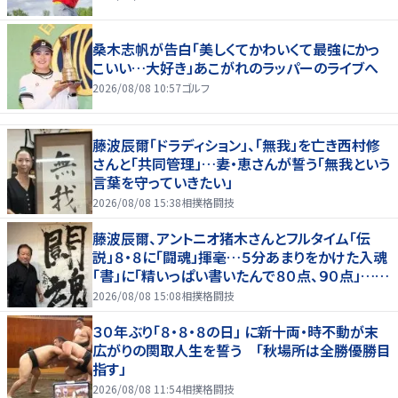
桑木志帆が告白「美しくてかわいくて最強にかっ
こいい…大好き」あこがれのラッパーのライブへ
2026/08/08 10:57
ゴルフ
藤波辰爾「ドラディション」、「無我」を亡き西村修
さんと「共同管理」…妻・恵さんが誓う「無我という
言葉を守っていきたい」
2026/08/08 15:38
相撲格闘技
藤波辰爾、アントニオ猪木さんとフルタイム「伝
説」８・８に「闘魂」揮毫…５分あまりをかけた入魂
「書」に「精いっぱい書いたんで８０点、９０点」…
「人間・藤波辰爾展」開催
2026/08/08 15:08
相撲格闘技
３０年ぶり「８・８・８の日」 に新十両・時不動が末
広がりの関取人生を誓う 「秋場所は全勝優勝目
指す」
2026/08/08 11:54
相撲格闘技