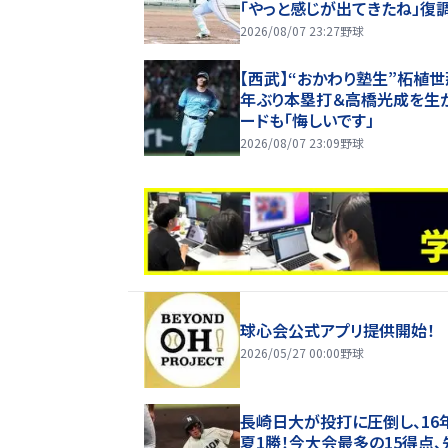
「やっと感じが出てきたね」復
鼓判【一問一答】
2026/08/07 23:27
野球
【西武】“おかわり塾生”柘植世
年ぶり本塁打＆高橋光成を生
ードも「悔しいです」
2026/08/07 23:09
野球
球心会公式アプリ提供開始！
2026/05/27 00:00
野球
長崎日大が投打に圧倒し、16
夏1勝！今大会最多の15得点、