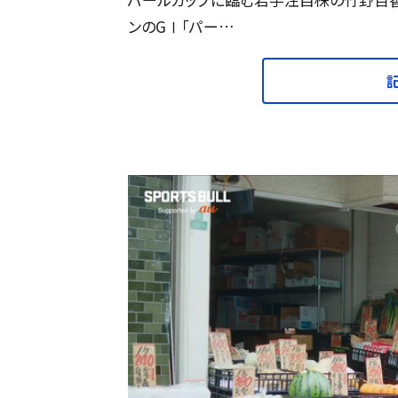
ンのGⅠ「パー…