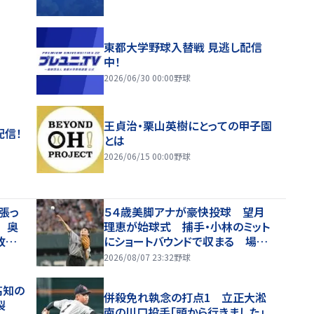
東都大学野球入替戦 見逃し配信
中！
2026/06/30 00:00
野球
王貞治・栗山英樹にとっての甲子園
配信！
とは
2026/06/15 00:00
野球
張っ
５４歳美脚アナが豪快投球 望月
 奥
理恵が始球式 捕手・小林のミット
敗スト
にショートバウンドで収まる 場内
！」
歓声
2026/08/07 23:32
野球
高知の
併殺免れ執念の打点1 立正大淞
く裂
南の川口投手「頭から行きました」