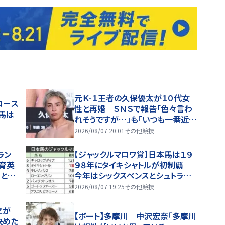
元Ｋ-１王者の久保優太が１０代女
コース
性と再婚 ＳＮＳで報告「色々言わ
馬は
れそうですが…」も「いつも一番近く
で支えてくれる彼女と共に、笑顔あ
2026/08/07 20:01
その他競技
ふれる家庭を築いていきたい」
ラン
【ジャックルマロワ賞】日本馬は１９
育英
９８年にタイキシャトルが初制覇
ことも
今年はシックスペンスとシュトラウ
入り
スが参戦
2026/08/07 19:25
その他競技
之が
【ボート】多摩川 中沢宏奈「多摩川
決めた