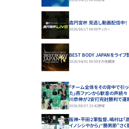
高円宮杯 見逃し動画配信中！
2026/06/17 00:00
サッカー
BEST BODY JAPANをライブ
2026/04/01 00:00
その他競技
「チーム全体をその背中で引っ
た」燕ファンから歓喜の声続々
川恭伸が2安打完封勝利で連
ップ「まさに頼れるエースの仕事
2026/08/07 23:42
野球
阪神・平田２軍監督、嶋村は「
イノシシやから」“勝男節”さ