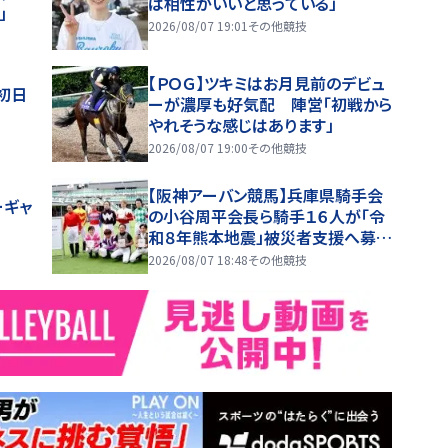
は相性がいいと思っている」
」
2026/08/07 19:01
その他競技
【ＰＯＧ】ツキミはお月見前のデビュ
初日
ーが濃厚も好気配 陣営「初戦から
やれそうな感じはあります」
2026/08/07 19:00
その他競技
【阪神アーバン競馬】兵庫県騎手会
ーギャ
の小谷周平会長ら騎手１６人が「令
和８年熊本地震」被災者支援へ募金
活動
2026/08/07 18:48
その他競技