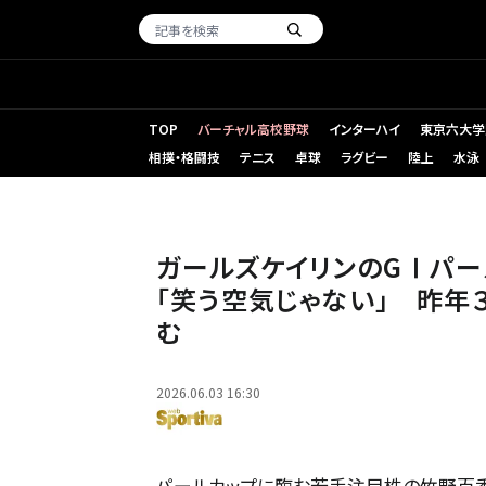
TOP
バーチャル高校野球
インターハイ
東京六大学
相撲・格闘技
テニス
卓球
ラグビー
陸上
水泳
ガールズケイリンのGⅠパー
「笑う空気じゃない」 昨年
む
2026.06.03 16:30
パールカップに臨む若手注目株の竹野百香 pho