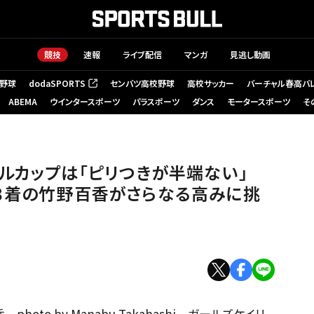
競技
速報
ライブ配信
マンガ
見逃し動画
野球
dodaSPORTS
センバツ高校野球
高校サッカー
バーチャル春高バ
（新しいタブで開く）
ABEMA
ウインタースポーツ
パラスポーツ
ダンス
モータースポーツ
そ
ルカップは「ピリつきが半端ない」
３着の竹野百香がさらなる高みに挑
to by Manabu Takahashi ガールズケイリ