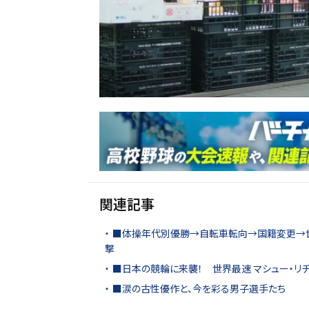
関連記事
■体操年代別優勝→自転車転向→国籍変更→
撃
■日本の競輪に来襲！ 世界最速 マシュー・リチ
■涙の古性優作と、今を彩る男子選手たち