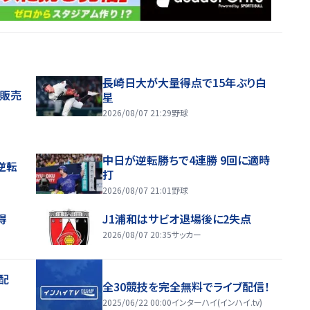
長崎日大が大量得点で15年ぶり白
般販売
星
2026/08/07 21:29
野球
中日が逆転勝ちで4連勝 9回に適時
逆転
打
2026/08/07 21:01
野球
得
J1浦和はサビオ退場後に2失点
2026/08/07 20:35
サッカー
配
全30競技を完全無料でライブ配信！
2025/06/22 00:00
インターハイ(インハイ.tv)