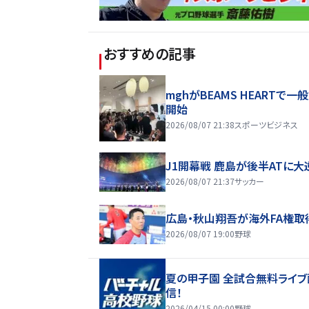
おすすめの記事
mghがBEAMS HEARTで一
開始
2026/08/07 21:38
スポーツビジネス
J1開幕戦 鹿島が後半ATに大
2026/08/07 21:37
サッカー
広島・秋山翔吾が海外FA権取
2026/08/07 19:00
野球
夏の甲子園 全試合無料ライブ
信！
2026/04/15 00:00
野球