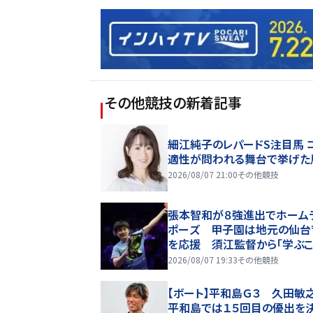
その他競技
の新着記事
細江純子のレパードS注目馬 
適性が問われる舞台で挙げた
2026/08/07 21:00
その他競技
張本智和が８強進出でホーム
ポーズ 甲子園は地元の仙台
を応援 須江監督から「学ぶ
ある。僕が野球をやっていたら
2026/08/07 19:33
その他競技
たかった」
【ボート】平和島Ｇ３ 久田敏
平和島では１５回目の優出を