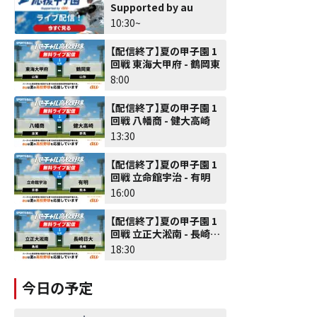
Supported by au
10:30~
【配信終了】夏の甲子園 1
回戦 東海大甲府 - 鶴岡東
8:00
【配信終了】夏の甲子園 1
回戦 八幡商 - 健大高崎
13:30
【配信終了】夏の甲子園 1
回戦 立命館宇治 - 有明
16:00
【配信終了】夏の甲子園 1
回戦 立正大淞南 - 長崎日
大
18:30
今日の予定