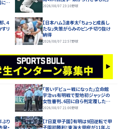
調に太
2026/08/07 23:10
野球
那、４
【日本ハム】達孝太「ちょっと成長し
かすリ
たな」失策がらみのピンチ切り抜け
納得
2026/08/07 22:57
野球
｢苦いデビュー戦になった｣立命館
宇治vs有明戦で聖地初ジャッジの
女性審判、6回に自ら判定覆したプ
レーを謝罪【26年夏甲子園】
2026/08/07 21:00
野球
年ぶり
【7日夏甲子園】有明は9回逆転で甲
先発・
子園初勝利！東海大甲府が11年ぶ