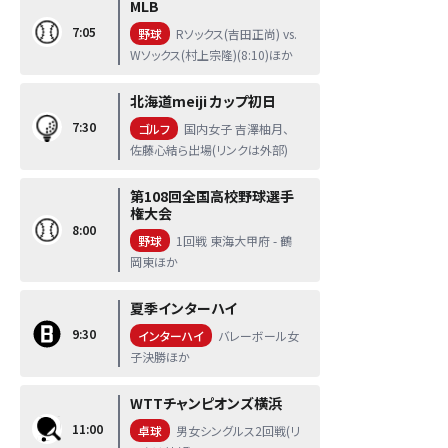
MLB
7:05
野球
Rソックス(吉田正尚) vs.
Wソックス(村上宗隆)(8:10)ほか
北海道meiji カップ初日
7:30
ゴルフ
国内女子 吉澤柚月、
佐藤心結ら出場(リンクは外部)
第108回全国高校野球選手
権大会
8:00
野球
1回戦 東海大甲府 - 鶴
岡東ほか
夏季インターハイ
9:30
インターハイ
バレーボール女
子決勝ほか
WTTチャンピオンズ横浜
11:00
卓球
男女シングルス2回戦(リ