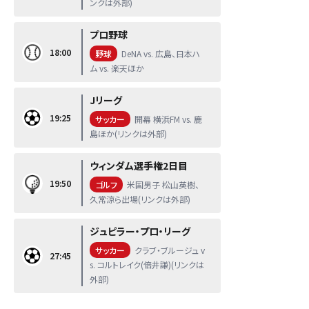
ンクは外部)
プロ野球
18:00
野球
DeNA vs. 広島、日本ハ
ム vs. 楽天ほか
Jリーグ
19:25
サッカー
開幕 横浜FM vs. 鹿
島ほか(リンクは外部)
ウィンダム選手権2日目
19:50
ゴルフ
米国男子 松山英樹、
久常涼ら出場(リンクは外部)
ジュピラー・プロ・リーグ
サッカー
クラブ・ブルージュ v
27:45
s. コルトレイク(倍井謙)(リンクは
外部)