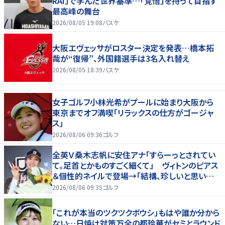
RAI」で学んだ世界基準…「覚悟」を持って目指す
最高峰の舞台
2026/08/05 19:08
バスケ
大阪エヴェッサがロスター決定を発表…橋本拓
哉が“復帰”、外国籍選手は3名入れ替え
2026/08/05 18:39
バスケ
女子ゴルフ小林光希がプールに始まり大阪から
東京までオフ満喫「リラックスの仕方がゴージャ
ス」
2026/08/06 09:36
ゴルフ
全英Ｖ桑木志帆に安住アナ「すらーっとされてい
て。足首とかものすごく細くて」 ヴィトンのピアス
＆個性的ネイルで登場→「結構、珍しいと思いま
す」
2026/08/06 09:35
ゴルフ
「これが本当のツクツクボウシ」もはや誰か分から
ない…日焼け対策万全の都玲華がセミとラウンド