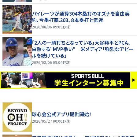
パイレーツが通算304本塁打のオズナを自由契
約、今季打率.203、８本塁打と低迷
2026/08/06 09:05
野球
「2人の一騎打ちとなっている」大谷翔平とPCA、
白熱する“MVP争い” 米メディア「強烈なアピー
ルを続けている」
2026/08/06 09:04
野球
球心会公式アプリ提供開始！
2026/05/27 00:00
野球