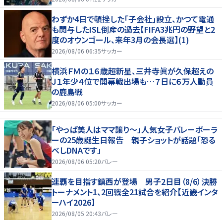
わずか4日で頓挫した｢子会社｣設立、かつて電通
も関与したISL倒産の過去【FIFA3兆円の野望と2
度のオウンゴール、来年3月の会長選】(1)
2026/08/06 06:35
サッカー
横浜ＦＭの１６歳超新星、三井寺眞が久保超えの
Ｊ１年少４位で開幕戦出場も…７日に６万人動員
の鹿島戦
2026/08/06 05:00
サッカー
「やっぱ美人はママ譲り～」人気女子バレーボーラ
ーの25歳誕生日報告 親子ショットが話題「恐る
べしDNAです」
2026/08/06 05:20
バレー
連覇を目指す鎮西が登場 男子2日目（8/6）決勝
トーナメント1、2回戦全21試合を紹介【近畿インタ
ーハイ2026】
2026/08/05 20:43
バレー