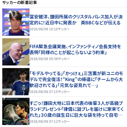
サッカー
の新着記事
冨安健洋、鎌田所属のクリスタルパレス加入が決
定的に！近日中に発表か 英BBCなどが伝える
2026/08/06 10:10
サッカー
FIFA緊急会議実施、インファンティノ会長支持を
表明「同様のことが起こらないよう約束」
2026/08/06 09:38
サッカー
｢モデルやってる｣｢かっけぇ｣三笘薫が新ユニのモ
デルで完全復活！“King”の帰還に｢チームから大
歓迎されてる｣｢元気な姿見れて…｣
2026/08/06 07:15
サッカー
すごっ！鎌田大地に日本代表の後輩３人が高級ブ
ランドプレゼント「律儀に誕プレを届けに家来てく
れた」３０歳の誕生日に巨大な袋を持って自宅訪
問
2026/08/06 07:12
サッカー