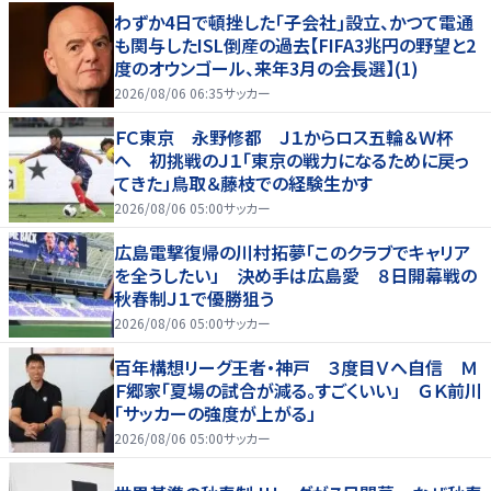
わずか4日で頓挫した｢子会社｣設立、かつて電通
も関与したISL倒産の過去【FIFA3兆円の野望と2
度のオウンゴール、来年3月の会長選】(1)
2026/08/06 06:35
サッカー
ＦＣ東京 永野修都 Ｊ１からロス五輪＆Ｗ杯
へ 初挑戦のＪ１「東京の戦力になるために戻っ
てきた」鳥取＆藤枝での経験生かす
2026/08/06 05:00
サッカー
広島電撃復帰の川村拓夢「このクラブでキャリア
を全うしたい」 決め手は広島愛 ８日開幕戦の
秋春制Ｊ１で優勝狙う
2026/08/06 05:00
サッカー
百年構想リーグ王者・神戸 ３度目Ｖへ自信 Ｍ
Ｆ郷家「夏場の試合が減る。すごくいい」 ＧＫ前川
「サッカーの強度が上がる」
2026/08/06 05:00
サッカー