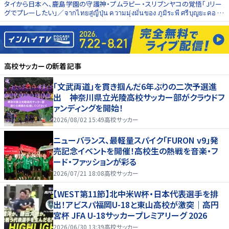
タイから日本へ、鹿島学園の守護神・プムラピー・スリブンヤコの覚悟「Jリー
グでプレーしたい」／จากไทยสู่ญี่ปุ่น ความมุ่งมั่นของ ภูมิระพี ศรีบุญยะคอ ผู้
รักษาประตูจอมหนึบจากโรงเรียนคาชิมะ กักคุเอน "ผมอยากไปเล่นในเจลีก"
高校サッカー
の新着記事
「文武両道」を貫き掴んだ6年ぶりの二次予選進
出 神奈川県立光陵高校サッカー部がクラウドフ
ァンディングを開始！
2026/08/02 15:49
高校サッカー
ニューバランス、最軽量スパイク「FURON v9」発
売記念イベントを開催！高校生の熱戦を音楽・フ
ード・ファッションが彩る
2026/07/21 18:08
高校サッカー
【WEST第11節】北中米W杯・日本代表選手を排
出！アビスパ福岡U-18と東山高校が激突｜高円
宮杯 JFA U-18サッカープレミアリーグ 2026
2026/06/30 13:39
高校サッカー