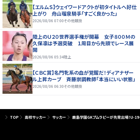
【エルムＳ】ウェイワードアクトが初タイトルへ好仕
上がり 舟山瑠泉騎手「すごく良かった」
2026/08/06 07:00
その他競技
陸上のＵ２０世界選手権が開幕 女子８００Ｍの
久保凛は予選突破 １周目から先頭でレース展
開
2026/08/06 05:34
陸上
【ＣＢＣ賞】名門牝系の血が覚醒だ！ディアナザー
ル上昇カーブ 斉藤崇調教師「本当にいい状態」
2026/08/06 06:30
その他競技
TOP
高校サッカー
サッカー
鹿島学園GKプムラピーが先発出場！U-