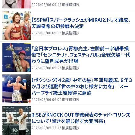
７まで
2026/08/06 09:49
相撲格闘技
【SSPW】スパークラッシュがMIRAIとトリオ結成、
天麗皇希の初参戦も決定
2026/08/06 09:36
相撲格闘技
「全日本プロレス」青柳亮生、左膝前十字靭帯損
傷で「ゼンニチＪｒ．フェスティバル」全戦欠場…代
わりに望月成晃が出場
2026/08/06 09:26
相撲格闘技
【ボクシング】４２歳「中年の星」宇津見義広、８年３
か月ぶり連勝「世の中のおじ様方に力を」 スー
パーフライ級王座獲得に意欲
2026/08/06 06:00
相撲格闘技
RISEがKNOCK OUT参戦発表のチャド・コリンズ
について「驚きを禁じ得ず大変困惑」
2026/08/05 23:16
相撲格闘技