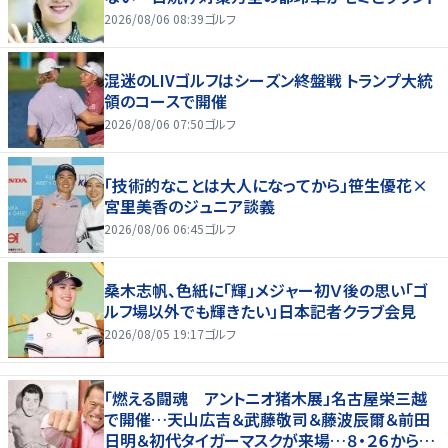
2026/08/06 08:39
ゴルフ
混迷のLIVゴルフはシーズン終盤戦 トランプ大統
領のコースで開催
2026/08/06 07:50
ゴルフ
「技術的なことは大人になってから」笹生優花×
宮里美香のジュニア談義
2026/08/06 06:45
ゴルフ
桑木志帆、色紙に「輝」メジャー初Ｖ後の思い「ゴ
ルフ場以外でも輝きたい」日本記者クラブ会見
2026/08/05 19:17
ゴルフ
「燃える闘魂 アントニオ猪木展」名古屋栄三越
で開催…天山広吉＆武藤敬司＆藤波辰爾＆前田
日明＆初代タイガーマスクが来場…８・２６から９・