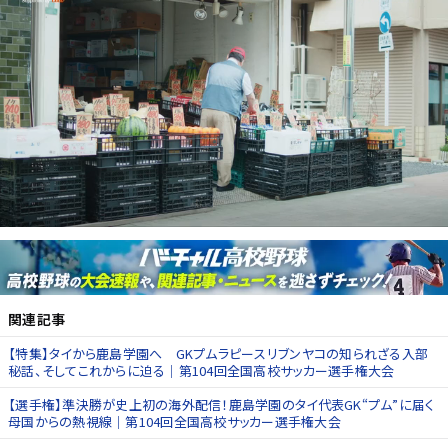
関連記事
【特集】タイから鹿島学園へ GKプムラピースリブンヤコの知られざる入部
秘話、そしてこれからに迫る｜第104回全国高校サッカー選手権大会
【選手権】準決勝が史上初の海外配信！鹿島学園のタイ代表GK“プム”に届く
母国からの熱視線｜第104回全国高校サッカー選手権大会