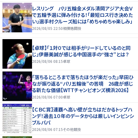
レスリング パリ五輪金メダル清岡アジア大会Ｖ
で五輪予選に弾み付ける！「最短ロス行き決めた
い」選手村クルーズ船には「めちゃめちゃ楽しみ」
2026/08/05 22:50
相撲格闘技
【卓球】「１対０では相手がリードしているのと同
じ」伊藤美誠が感じる中国選手の“強さ”とは？
2026/08/06 08:15
卓球
「落ちるところまで落ちたほうが楽だった」早田ひ
なが振り返る“パリ五輪後”の苦境 26歳が感じ
る新たな価値【WTTチャンピオンズ横浜2026】
2026/08/06 07:00
卓球
【ＣＢＣ賞】連覇へ高い壁が立ちはだかるトップハ
ンデ！過去１０年のデータからは厳しいインビンシ
ブルパパ
2026/08/06 07:15
その他競技