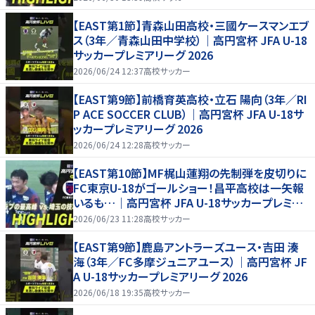
【EAST第1節】青森山田高校・三國ケースマンエブ
ス（3年／青森山田中学校）｜高円宮杯 JFA U-18
サッカープレミアリーグ 2026
2026/06/24 12:37
高校サッカー
【EAST第9節】前橋育英高校・立石 陽向（3年／RI
P ACE SOCCER CLUB）｜高円宮杯 JFA U-18サ
ッカープレミアリーグ 2026
2026/06/24 12:28
高校サッカー
【EAST第10節】MF梶山蓮翔の先制弾を皮切りに
FC東京U-18がゴールショー！昌平高校は一矢報
いるも…｜高円宮杯 JFA U-18サッカープレミア
リーグ 2026
2026/06/23 11:28
高校サッカー
【EAST第9節】鹿島アントラーズユース・吉田 湊
海（3年／FC多摩ジュニアユース）｜高円宮杯 JF
A U-18サッカープレミアリーグ 2026
2026/06/18 19:35
高校サッカー