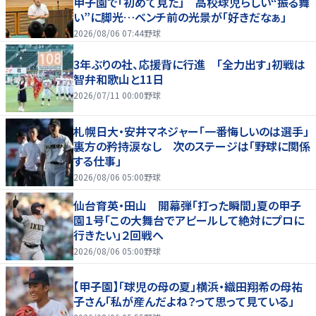
甲子園で「初めて見た」 高校球児らしい“振る舞
い”に脚光…ベンチ前の光景が「好きだなぁ」
2026/08/06 07:44
野球
3年ぶりの社、応援背に行進 「全力出す」初戦は
智弁和歌山と11日
2026/07/11 00:00
野球
札幌日大・安井マネジャー「一番悔しいのは選手」
裏方の矜持涙なし 次のステージは「野球に関係
する仕事」
2026/08/06 05:00
野球
仙台育英・田山 開幕弾「打った瞬間」夏の甲子
園１号「この大舞台でアピールして絶対にプロに
行きたい」２回戦へ
2026/08/06 05:00
野球
【甲子園】「球児の母の夏」横浜・織田翔希の母祐
子さん「私が産んだよね？って思って見ている」