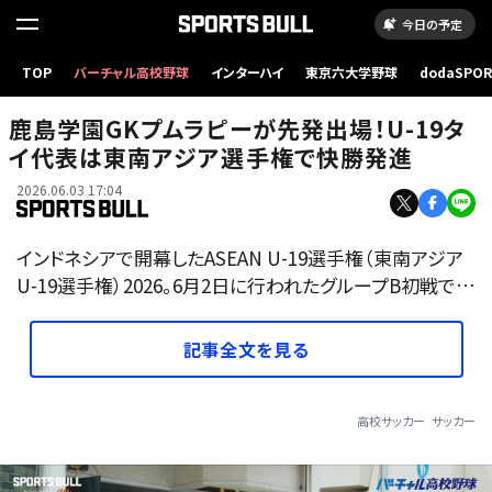
今日の予定
TOP
バーチャル高校野球
インターハイ
東京六大学野球
dodaSPO
タイ代表公式インスタグラム（＠changsuek）より
（新しいタブ
鹿島学園GKプムラピーが先発出場！U-19タ
イ代表は東南アジア選手権で快勝発進
2026.06.03 17:04
インドネシアで開幕したASEAN U-19選手権（東南アジア
U-19選手権）2026。6月2日に行われたグループB初戦で…
記事全文を見る
高校サッカー
サッカー