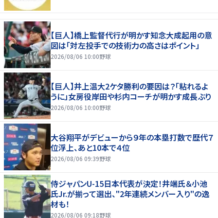
【巨人】橋上監督代行が明かす知念大成起用の意
図は「対左投手での技術力の高さはポイント」
2026/08/06 10:00
野球
【巨人】井上温大2ケタ勝利の要因は？「粘れるよ
うに」女房役岸田や杉内コーチが明かす成長ぶり
2026/08/06 10:00
野球
大谷翔平がデビューから９年の本塁打数で歴代７
位浮上、あと10本で４位
2026/08/06 09:39
野球
侍ジャパンU-15日本代表が決定！井端氏＆小池
氏Jr.が揃って選出、"2年連続メンバー入り"の逸
材も！
2026/08/06 09:18
野球