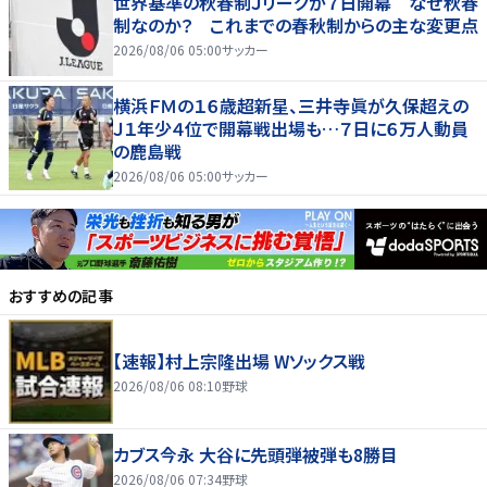
世界基準の秋春制Ｊリーグが７日開幕 なぜ秋春
制なのか？ これまでの春秋制からの主な変更点
2026/08/06 05:00
サッカー
横浜ＦＭの１６歳超新星、三井寺眞が久保超えの
Ｊ１年少４位で開幕戦出場も…７日に６万人動員
の鹿島戦
2026/08/06 05:00
サッカー
おすすめの記事
【速報】村上宗隆出場 Wソックス戦
2026/08/06 08:10
野球
カブス今永 大谷に先頭弾被弾も8勝目
2026/08/06 07:34
野球