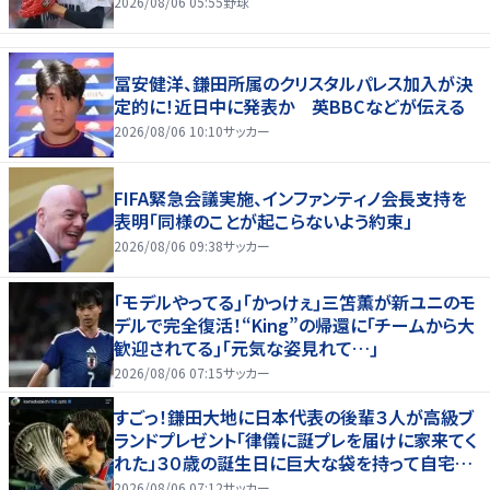
2026/08/06 05:55
野球
冨安健洋、鎌田所属のクリスタルパレス加入が決
定的に！近日中に発表か 英BBCなどが伝える
2026/08/06 10:10
サッカー
FIFA緊急会議実施、インファンティノ会長支持を
表明「同様のことが起こらないよう約束」
2026/08/06 09:38
サッカー
｢モデルやってる｣｢かっけぇ｣三笘薫が新ユニのモ
デルで完全復活！“King”の帰還に｢チームから大
歓迎されてる｣｢元気な姿見れて…｣
2026/08/06 07:15
サッカー
すごっ！鎌田大地に日本代表の後輩３人が高級ブ
ランドプレゼント「律儀に誕プレを届けに家来てく
れた」３０歳の誕生日に巨大な袋を持って自宅訪
問
2026/08/06 07:12
サッカー