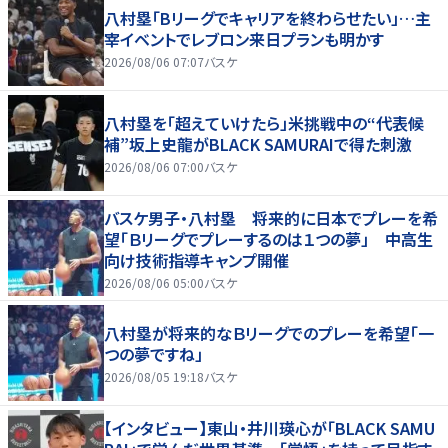
八村塁「Bリーグでキャリアを終わらせたい」…主
宰イベントでレブロン来日プランも明かす
2026/08/06 07:07
バスケ
八村塁を「超えていけたら」米挑戦中の“代表候
補”坂上史龍がBLACK SAMURAIで得た刺激
2026/08/06 07:00
バスケ
バスケ男子・八村塁 将来的に日本でプレーを希
望「Ｂリーグでプレーするのは１つの夢」 中高生
向け技術指導キャンプ開催
2026/08/06 05:00
バスケ
八村塁が将来的なＢリーグでのプレーを希望「一
つの夢ですね」
2026/08/05 19:18
バスケ
【インタビュー】東山・井川瑛心が「BLACK SAMU