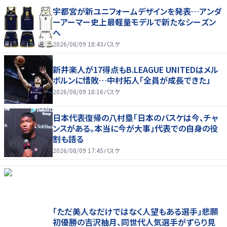
宇都宮が新ユニフォームデザインを発表…アンダ
ーアーマー史上最軽量モデルで新たなシーズン
へ
2026/08/09 18:43
バスケ
新井楽人が17得点もB.LEAGUE UNITEDはメル
ボルンに惜敗…中村拓人「全員が成長できた」
2026/08/09 18:16
バスケ
日本代表復帰の八村塁「日本のバスケは今、チャ
ンスがある。本当に今が大事」代表での自身の役
割も語る
2026/08/09 17:45
バスケ
「ただ美人なだけではなく人望もある選手」悲願
初優勝の吉沢柚月、同世代人気選手がずらり見