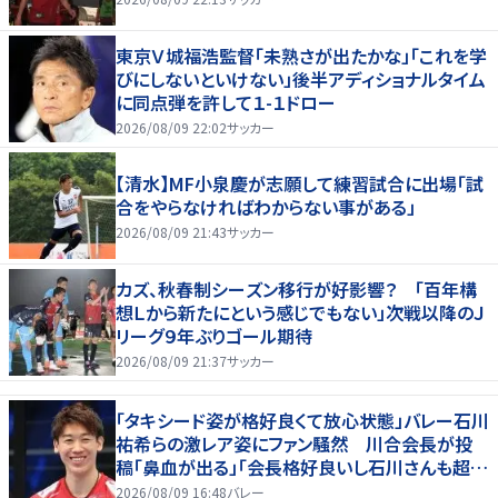
東京Ｖ城福浩監督「未熟さが出たかな」「これを学
びにしないといけない」後半アディショナルタイム
に同点弾を許して１-１ドロー
2026/08/09 22:02
サッカー
【清水】MF小泉慶が志願して練習試合に出場「試
合をやらなければわからない事がある」
2026/08/09 21:43
サッカー
カズ、秋春制シーズン移行が好影響？ 「百年構
想Ｌから新たにという感じでもない」次戦以降のＪ
リーグ９年ぶりゴール期待
2026/08/09 21:37
サッカー
「タキシード姿が格好良くて放心状態」バレー石川
祐希らの激レア姿にファン騒然 川合会長が投
稿「鼻血が出る」「会長格好良いし石川さんも超格
好いい」
2026/08/09 16:48
バレー