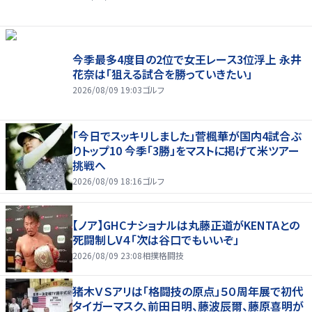
今季最多4度目の2位で女王レース3位浮上 永井
花奈は「狙える試合を勝っていきたい」
2026/08/09 19:03
ゴルフ
「今日でスッキリしました」菅楓華が国内4試合ぶ
りトップ10 今季「3勝」をマストに掲げて米ツアー
挑戦へ
2026/08/09 18:16
ゴルフ
【ノア】GHCナショナルは丸藤正道がKENTAとの
死闘制しV４「次は谷口でもいいぞ」
2026/08/09 23:08
相撲格闘技
猪木ＶＳアリは「格闘技の原点」５０周年展で初代
タイガーマスク、前田日明、藤波辰爾、藤原喜明が