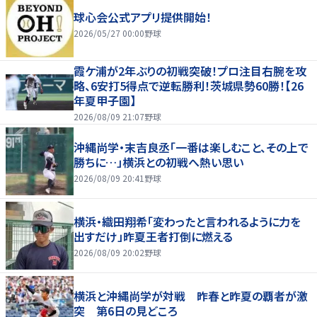
球心会公式アプリ提供開始！
2026/05/27 00:00
野球
霞ケ浦が2年ぶりの初戦突破！プロ注目右腕を攻
略、6安打5得点で逆転勝利！茨城県勢60勝！【26
年夏甲子園】
2026/08/09 21:07
野球
沖縄尚学・末吉良丞「一番は楽しむこと、その上で
勝ちに…」横浜との初戦へ熱い思い
2026/08/09 20:41
野球
横浜・織田翔希「変わったと言われるように力を
出すだけ」昨夏王者打倒に燃える
2026/08/09 20:02
野球
横浜と沖縄尚学が対戦 昨春と昨夏の覇者が激
突 第6日の見どころ