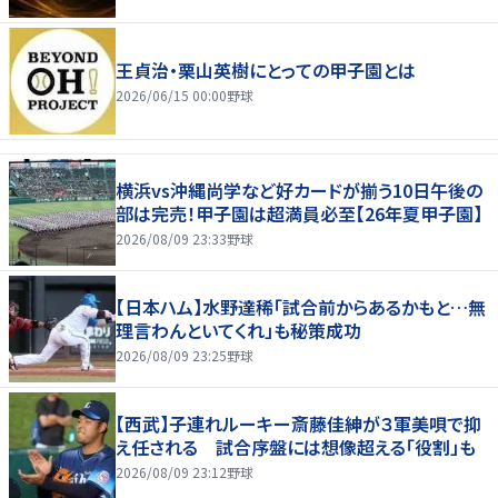
王貞治・栗山英樹にとっての甲子園とは
2026/06/15 00:00
野球
横浜vs沖縄尚学など好カードが揃う10日午後の
部は完売！甲子園は超満員必至【26年夏甲子園】
2026/08/09 23:33
野球
【日本ハム】水野達稀「試合前からあるかもと…無
理言わんといてくれ」も秘策成功
2026/08/09 23:25
野球
【西武】子連れルーキー斎藤佳紳が３軍美唄で抑
え任される 試合序盤には想像超える「役割」も
2026/08/09 23:12
野球