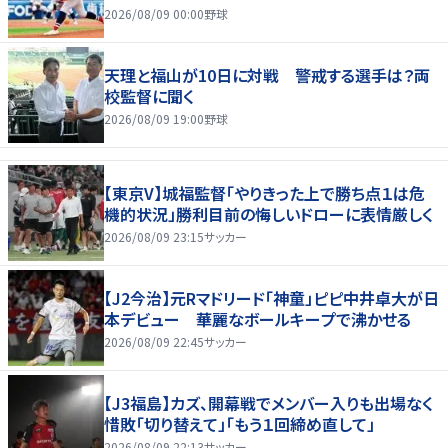
2026/08/09 00:00
野球
天理と福山が10日に対戦 警戒する選手は？両
校監督に聞く
2026/08/09 19:00
野球
【東京V】城福監督「やりきった上で勝ち点１は危
機的状況」勝利目前の悔しいドローに表情厳しく
2026/08/09 23:15
サッカー
【J2今治】元Rマドリード「神童」ピピ中井卓大が日
本デビュー 華麗なボールキープで沸かせる
2026/08/09 22:45
サッカー
【J3福島】カズ、開幕戦でメンバー入りも出場なく
惜敗「切り替えて」「もう１回締め直して」
2026/08/09 22:13
サッカー