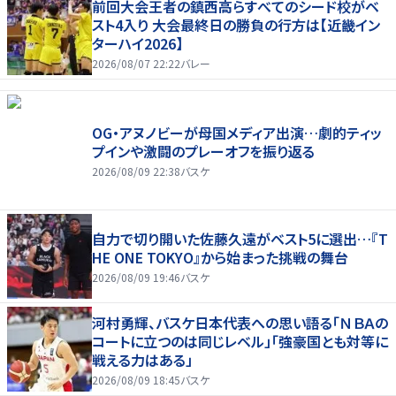
前回大会王者の鎮西高らすべてのシード校がベ
スト4入り 大会最終日の勝負の行方は【近畿イン
ターハイ2026】
2026/08/07 22:22
バレー
OG・アヌノビーが母国メディア出演…劇的ティッ
プインや激闘のプレーオフを振り返る
2026/08/09 22:38
バスケ
自力で切り開いた佐藤久遠がベスト5に選出…『T
HE ONE TOKYO』から始まった挑戦の舞台
2026/08/09 19:46
バスケ
河村勇輝、バスケ日本代表への思い語る「ＮＢＡの
コートに立つのは同じレベル」「強豪国とも対等に
戦える力はある」
2026/08/09 18:45
バスケ