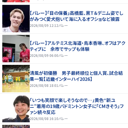
【バレー】「目の保養」高橋藍、黒Ｔ＆デニム姿でし
がみつく愛犬抱いて海に入るオフショなど披露
2026/08/09 12:12
バレー
【バレー】アルテミス北海道・鳥本香琳、オフはアク
ティブに 余市でサップも体験
2026/08/09 06:00
バレー
清風が初優勝 男子最終順位と個人賞、試合結
果一覧【近畿インターハイ2026】
2026/08/08 18:01
バレー
「いつも笑顔で楽しそうなので…」黄色“新ユ
ニ”着用の19歳バドミントン女子に「CMきそう」フ
ァン続々反応
2026/08/08 16:10
バレー