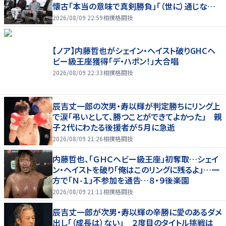
懐古「本当の意味で真剣勝負」「（世に）通じない
歯がゆさも」
2026/08/09 22:59
相撲格闘技
【ノア】内藤哲也がシェイン・ヘイスト破りGHCヘ
ビー級王座獲得「デ・ハポン！」大合唱
2026/08/09 22:33
相撲格闘技
辰吉丈一郎の次男・寿以輝が判定勝ちにリング上
で涙「弔いとして、勝つことができてよかった」 親
子２代にわたる後援者が５月に急逝
2026/08/09 21:26
相撲格闘技
内藤哲也、「ＧＨＣヘビー級王座」初奪取…シェイ
ン・ヘイストを破り「俺はこのリングに残るよ」…一
方で「Ｎ-１」不参加を通告…８・９後楽園
2026/08/09 21:11
相撲格闘技
辰吉丈一郎が次男・寿以輝の辛勝に愛のあるダメ
出し「（成長は）ない」 ２度目のタイトル挑戦は