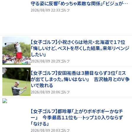
守る姿に反響「めっちゃ素敵な関係」「ビジュが良
すぎてびっくり」
2026/08/09 22:33
ゴルフ
【女子ゴルフ】小祝さくらは地元・北海道で１７位
「悔しいけど、ベストを尽くした結果。来年リベンジ
したい」
2026/08/09 20:29
ゴルフ
【女子ゴルフ】安田祐香は３勝目ならず３位「ミス
が出てしまった。悔いはない」 吉沢柚月とのＶ争
いで敗れる
2026/08/09 20:06
ゴルフ
【女子ゴルフ】都玲華「上がりボギボギーかなチ
ー」 今季最高１１位も…トップ１０入りならず
「なける」
2026/08/09 20:03
ゴルフ