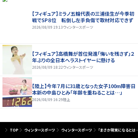
【フィギュア】ミラノ五輪代表の三浦佳生が今季初
戦でSP８位 転倒し左手負傷で取材対応できず
2026/08/09 19:13
ウィンタースポーツ
【フィギュア】高橋舞が首位発進「悔いを残さず」２
年ぶりの全日本へラストイヤーに懸ける
2026/08/09 18:22
ウィンタースポーツ
【陸上】今年７月に31歳となった女子100m障害日
本新の中島ひとみ「年齢を重ねることは…」
2026/08/09 16:29
陸上
TOP
ウィンタースポーツ
ウィンタースポーツ
「まさか現実になるとは…