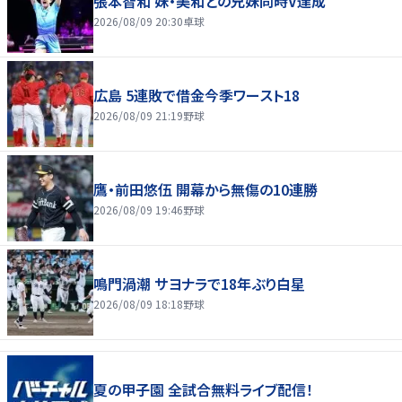
張本智和 妹・美和との兄妹同時V達成
2026/08/09 20:30
卓球
広島 5連敗で借金今季ワースト18
2026/08/09 21:19
野球
鷹・前田悠伍 開幕から無傷の10連勝
2026/08/09 19:46
野球
鳴門渦潮 サヨナラで18年ぶり白星
2026/08/09 18:18
野球
夏の甲子園 全試合無料ライブ配信！