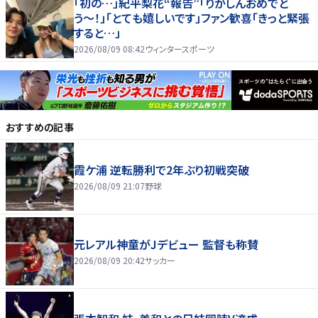
「初の…」紀平梨花“報告”「りかしんおめでと
う〜！」「とても嬉しいです」ファン歓喜「きっと緊張
すると…」
2026/08/09 08:42
ウィンタースポーツ
おすすめの記事
霞ケ浦 逆転勝利で2年ぶり初戦突破
2026/08/09 21:07
野球
元レアル神童がJデビュー 監督も称賛
2026/08/09 20:42
サッカー