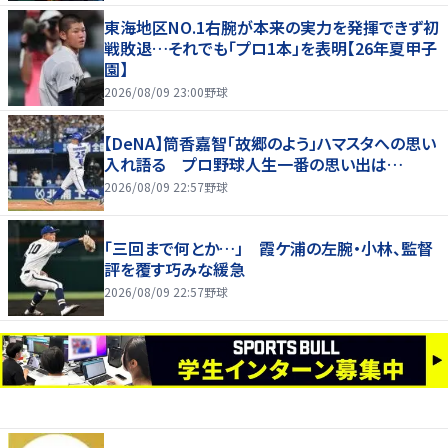
東海地区NO.1右腕が本来の実力を発揮できず初
戦敗退…それでも「プロ1本」を表明【26年夏甲子
園】
2026/08/09 23:00
野球
【DeNA】筒香嘉智「故郷のよう」ハマスタへの思い
入れ語る プロ野球人生一番の思い出は…
2026/08/09 22:57
野球
「三回まで何とか…」 霞ケ浦の左腕・小林、監督
評を覆す巧みな緩急
2026/08/09 22:57
野球