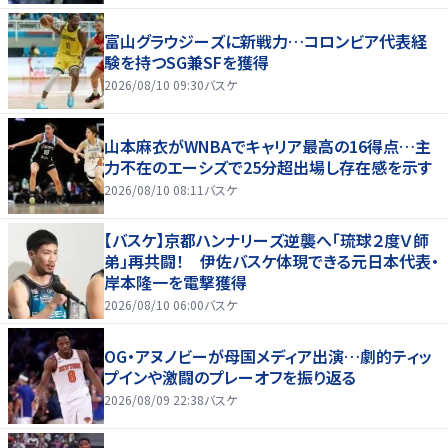
富山グラウジーズに新戦力…コロンビア代表経
験を持つSG兼SFを獲得
2026/08/10 09:30
バスケ
山本麻衣がWNBAでキャリア最高の16得点…主
力不在のエーシズで25分超出場し存在感を示す
2026/08/10 08:11
バスケ
【バスケ】京都ハンナリーズ逆襲へ「琉球２度Ｖ師
弟」再共闘！ 伊佐バスケ体現できる元日本代表・
岸本隆一を電撃獲得
2026/08/10 06:00
バスケ
OG・アヌノビーが母国メディア出演…劇的ティッ
プインや激闘のプレーオフを振り返る
2026/08/09 22:38
バスケ