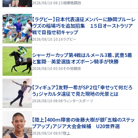
群馬全成績
2026/08/10 08:15
相撲格闘技
【ラグビー】日本代表遠征メンバーに静岡ブルーレ
ヴズの稲場巧を追加招集 １５日オーストラリア
戦で目指せ初キャップ
2026/08/10 10:16
ラグビー
シャーガーカップ第4戦はルメール3着、武豊5着
と奮闘…英愛選抜オズボーン騎手が快勝
2026/08/10 05:50
その他競技
【フィギュア】友野一希がSP２位「幸せって何だろ
う」ジャカルタ遠征で見た現地の光景とは
2026/08/10 08:06
ウィンタースポーツ
【陸上】400ｍ障害の後藤大樹が銀「五輪のステッ
プアップ」アジア大会金候補 U20世界選
2026/08/10 08:07
陸上