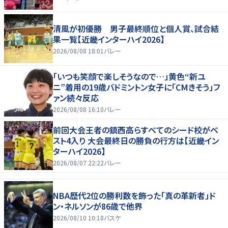
清風が初優勝 男子最終順位と個人賞、試合結
果一覧【近畿インターハイ2026】
2026/08/08 18:01
バレー
「いつも笑顔で楽しそうなので…」黄色“新ユ
ニ”着用の19歳バドミントン女子に「CMきそう」フ
ァン続々反応
2026/08/08 16:10
バレー
前回大会王者の鎮西高らすべてのシード校がベ
スト4入り 大会最終日の勝負の行方は【近畿イン
ターハイ2026】
2026/08/07 22:22
バレー
NBA歴代2位の勝利数を飾った「真の革新者」ド
ン・ネルソンが86歳で他界
2026/08/10 10:18
バスケ