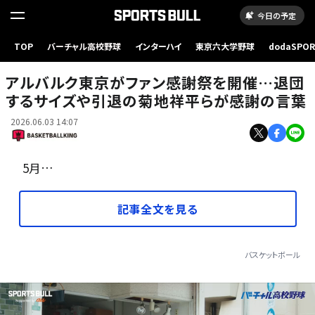
今日の予定
TOP
バーチャル高校野球
インターハイ
東京六大学野球
dodaSPO
感謝祭の最後にアルバルカーズ、選手、スタッフと集合写真 ［写真］＝ALVARK TOKYO
（新しいタブ
アルバルク東京がファン感謝祭を開催…退団
するサイズや引退の菊地祥平らが感謝の言葉
2026.06.03 14:07
5月…
記事全文を見る
バスケットボール