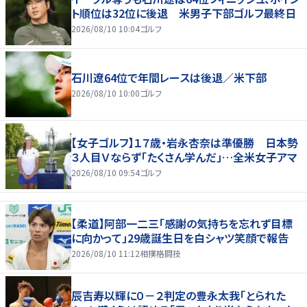
ト順位は32位に後退 米男子下部ゴルフ最終日
2026/08/10 10:04
ゴルフ
石川遼64位で年間レースは後退／米下部
2026/08/10 10:00
ゴルフ
【女子ゴルフ】１７歳・岩永杏奈は準優勝 日本勢
３人目Ｖならず「たくさん学んだ」…全米女子アマ
2026/08/10 09:54
ゴルフ
【柔道】阿部一二三「感謝の気持ちを忘れず目標
に向かって」29歳誕生日を白シャツ笑顔で報告
2026/08/10 11:12
相撲格闘技
辰吉寿以輝に０－２判定の豊永太我「とられた