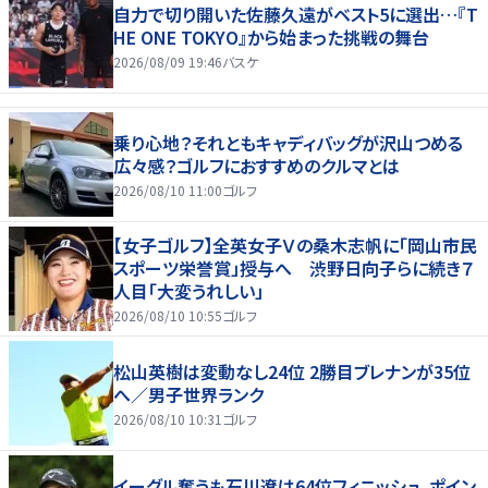
自力で切り開いた佐藤久遠がベスト5に選出…『T
HE ONE TOKYO』から始まった挑戦の舞台
2026/08/09 19:46
バスケ
乗り心地？それともキャディバッグが沢山つめる
広々感？ゴルフにおすすめのクルマとは
2026/08/10 11:00
ゴルフ
【女子ゴルフ】全英女子Ｖの桑木志帆に「岡山市民
スポーツ栄誉賞」授与へ 渋野日向子らに続き７
人目「大変うれしい」
2026/08/10 10:55
ゴルフ
松山英樹は変動なし24位 2勝目ブレナンが35位
へ／男子世界ランク
2026/08/10 10:31
ゴルフ
イーグル奪うも石川遼は64位フィニッシュ、ポイン