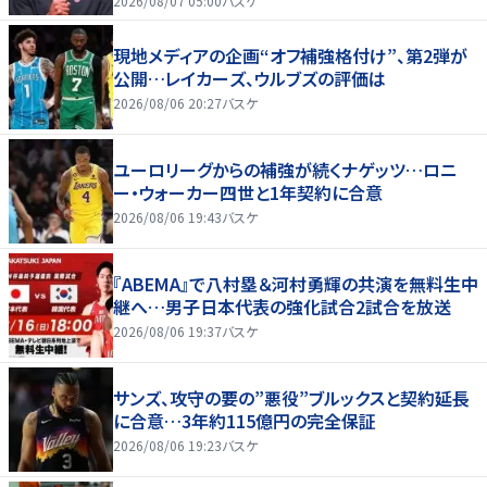
2026/08/07 05:00
バスケ
現地メディアの企画“オフ補強格付け”、第2弾が
公開…レイカーズ、ウルブズの評価は
2026/08/06 20:27
バスケ
ユーロリーグからの補強が続くナゲッツ…ロニ
ー・ウォーカー四世と1年契約に合意
2026/08/06 19:43
バスケ
『ABEMA』で八村塁＆河村勇輝の共演を無料生中
継へ…男子日本代表の強化試合2試合を放送
2026/08/06 19:37
バスケ
サンズ、攻守の要の”悪役”ブルックスと契約延長
に合意…3年約115億円の完全保証
2026/08/06 19:23
バスケ