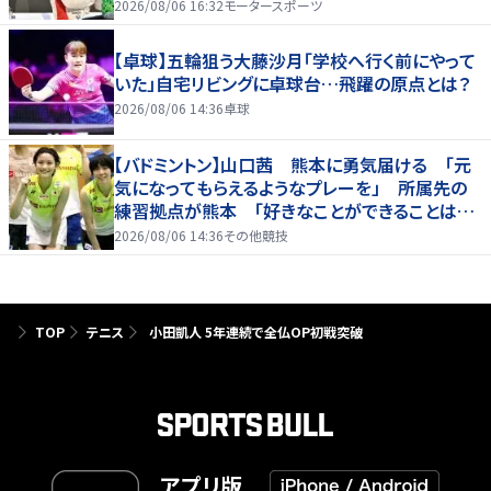
2026/08/06 16:32
モータースポーツ
【卓球】五輪狙う大藤沙月「学校へ行く前にやって
いた」自宅リビングに卓球台…飛躍の原点とは？
2026/08/06 14:36
卓球
【バドミントン】山口茜 熊本に勇気届ける 「元
気になってもらえるようなプレーを」 所属先の
練習拠点が熊本 「好きなことができることは当
たり前じゃない」
2026/08/06 14:36
その他競技
TOP
テニス
小田凱人 5年連続で全仏OP初戦突破
アプリ版