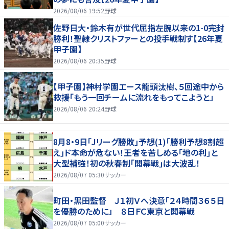
2026/08/06 19:52
野球
佐野日大・鈴木有が世代屈指左腕以来の1-0完封
勝利！聖隷クリストファーとの投手戦制す【26年夏
甲子園】
2026/08/06 20:35
野球
【甲子園】神村学園エース龍頭汰樹、５回途中から
救援「もう一回チームに流れをもってこようと」
2026/08/06 20:24
野球
8月8・9日｢Jリーグ勝敗｣予想(1)｢勝利予想8割超
え｣ド本命が危ない！王者を苦しめる｢地の利｣と
大型補強！初の秋春制｢開幕戦｣は大波乱！
2026/08/07 05:30
サッカー
町田・黒田監督 Ｊ１初Ｖへ決意「２４時間３６５日
を優勝のために」 ８日ＦＣ東京と開幕戦
2026/08/07 05:00
サッカー