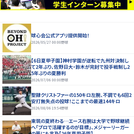
球心会公式アプリ提供開始！
2026/05/27 00:00
野球
【6日夏甲子園】神村学園が逆転で九州対決制し
て2年ぶり、佐野日大・鈴木が完封で投手戦制し2
5年ぶりの夏勝利
2026/07/06 00:00
野球
聖隷クリストファーの150キロ左腕、不調でも6回2
安打無失点の投球！ここまでの最速144キロ
2026/08/06 19:54
野球
東筑の夏終わる…エース右腕は大学で野球継続
へ「プロで活躍するのが目標」、メジャーリーガー
の夢にも言及【26年夏甲子園】