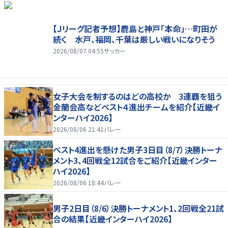
【Ｊリーグ記者予想】鹿島と神戸「本命」…町田が
続く 水戸、福岡、千葉は厳しい戦いになりそう
2026/08/07 04:55
サッカー
女子大会を制するのはどの高校か 3連覇を狙う
金蘭会高などベスト４進出チームを紹介【近畿イ
ンターハイ2026】
2026/08/06 21:41
バレー
ベスト4進出を懸けた男子3日目（8/7）決勝トーナ
メント3、4回戦全12試合をご紹介【近畿インター
ハイ2026】
2026/08/06 18:44
バレー
男子2日目（8/6）決勝トーナメント1、2回戦全21試
合の結果【近畿インターハイ2026】