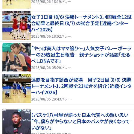
2026/08/06 18:19
バレー
女子3日目（8/6）決勝トーナメント3、4回戦全12試
合結果と最終日（8/7）の試合予定【近畿インター
ハイ2026】
2026/08/06 18:02
バレー
「やっぱ美人はママ譲り～」人気女子バレーボーラ
ーの25歳誕生日報告 親子ショットが話題「恐る
べしDNAです」
2026/08/06 05:20
バレー
連覇を目指す鎮西が登場 男子2日目（8/6）決勝
トーナメント1、2回戦全21試合を紹介【近畿インタ
ーハイ2026】
2026/08/05 20:43
バレー
【バスケ】八村塁が語った日本代表への熱い思い
「今、僕らがやらないと日本のバスケが良くなって
いかない」