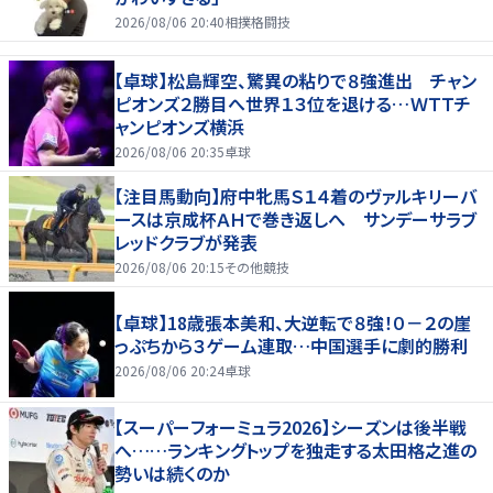
2026/08/06 20:40
相撲格闘技
【卓球】松島輝空、驚異の粘りで８強進出 チャン
ピオンズ２勝目へ世界１３位を退ける…ＷＴＴチ
ャンピオンズ横浜
2026/08/06 20:35
卓球
【注目馬動向】府中牝馬Ｓ１４着のヴァルキリーバ
ースは京成杯ＡＨで巻き返しへ サンデーサラブ
レッドクラブが発表
2026/08/06 20:15
その他競技
【卓球】18歳張本美和、大逆転で８強！０－２の崖
っぷちから３ゲーム連取…中国選手に劇的勝利
2026/08/06 20:24
卓球
【スーパーフォーミュラ2026】シーズンは後半戦
へ……ランキングトップを独走する太田格之進の
勢いは続くのか