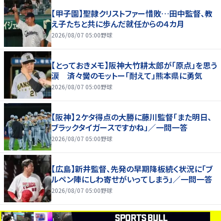
【甲子園】聖隷クリストファー惜敗…田中監督、教
え子たちと共に歩んだ就任からの４カ月
2026/08/07 05:00
野球
【とっておきメモ】阪神大竹耕太郎が「原点」を思う
涙 済々黌のモットー「耐えて」熊本県に勇気
2026/08/07 05:00
野球
【阪神】２ケタ得点の大勝に藤川監督「また明日、
ブラックタイガースですかね」／一問一答
2026/08/07 05:00
野球
【広島】新井監督、先発の早期降板続く状況に「ブ
ルペン陣にしわ寄せがいってしまう」／一問一答
2026/08/07 05:00
野球