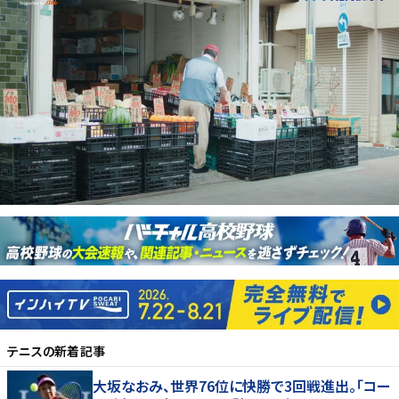
テニス
の新着記事
大坂なおみ、世界76位に快勝で3回戦進出。「コー