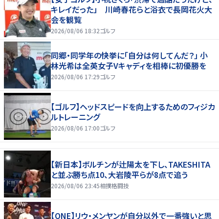
キレイだった」 川崎春花らと浴衣で長岡花火大
会を観覧
2026/08/06 18:32
ゴルフ
同郷・同学年の快挙に「自分は何してんだ？」 小
林光希は全英女子Vキャディを相棒に初優勝を
2026/08/06 17:29
ゴルフ
【ゴルフ】ヘッドスピードを向上するためのフィジカ
ルトレーニング
2026/08/06 17:00
ゴルフ
【新日本】ボルチンが辻陽太を下し、TAKESHITA
と並ぶ勝ち点10、大岩陵平らが8点で追う
2026/08/06 23:45
相撲格闘技
【ONE】リウ・メンヤンが自分以外で一番強いと思