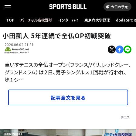
今日の予定
TOP
バーチャル高校野球
インターハイ
東京六大学野球
dodaSPO
（新しいタブ
小田凱人 5年連続で全仏OP初戦突破
2026.06.02 21:31
車いすテニスの全仏オープン（フランス/パリ、レッドクレー、
グランドスラム）は２日、男子シングルス１回戦が行われ、
第１シ…
記事全文を見る
テニス