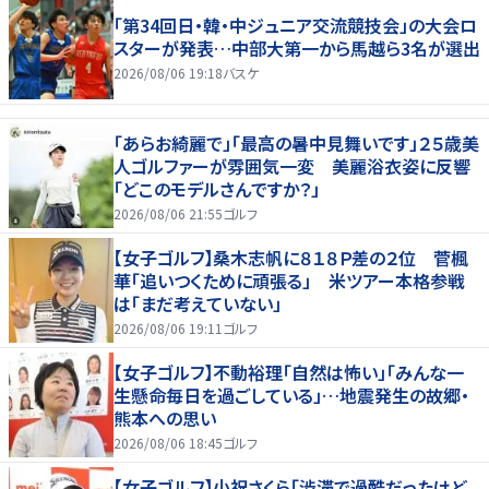
「第34回日・韓・中ジュニア交流競技会」の大会ロ
スターが発表…中部大第一から馬越ら3名が選出
2026/08/06 19:18
バスケ
「あらお綺麗で」「最高の暑中見舞いです」２５歳美
人ゴルファーが雰囲気一変 美麗浴衣姿に反響
「どこのモデルさんですか？」
2026/08/06 21:55
ゴルフ
【女子ゴルフ】桑木志帆に８１８Ｐ差の２位 菅楓
華「追いつくために頑張る」 米ツアー本格参戦
は「まだ考えていない」
2026/08/06 19:11
ゴルフ
【女子ゴルフ】不動裕理「自然は怖い」「みんな一
生懸命毎日を過ごしている」…地震発生の故郷・
熊本への思い
2026/08/06 18:45
ゴルフ
【女子ゴルフ】小祝さくら「渋滞で過酷だったけど、