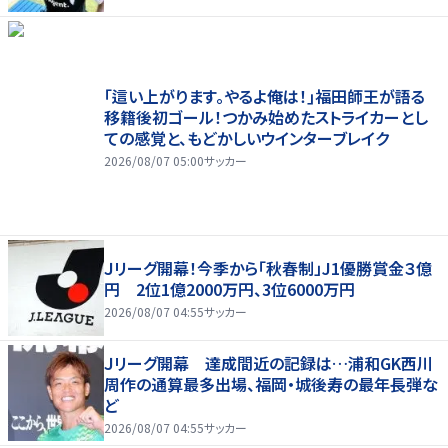
｢這い上がります。やるよ俺は！｣福田師王が語る
移籍後初ゴール！つかみ始めたストライカーとし
ての感覚と、もどかしいウインターブレイク
2026/08/07 05:00
サッカー
Ｊリーグ開幕！今季から「秋春制」J1優勝賞金３億
円 2位1億2000万円、3位6000万円
2026/08/07 04:55
サッカー
Ｊリーグ開幕 達成間近の記録は…浦和GK西川
周作の通算最多出場、福岡・城後寿の最年長弾な
ど
2026/08/07 04:55
サッカー