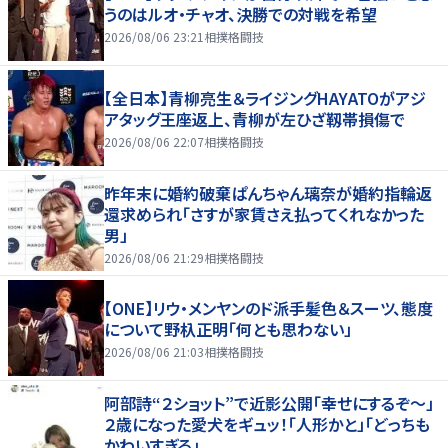
うのはルオ・チャオ、決勝での対戦を希望
2026/08/06 23:21
相撲格闘技
【全日本】青柳亮生＆ライジングHAYATOがアジ
アタッグ王座返上、青柳が左ひざ靱帯損傷で
2026/08/06 22:07
相撲格闘技
昨年末に婚約破棄ぱんちゃん璃奈が婚約指輪返
還求められ「さすが家賃さえ払ってくれなかった
男」
2026/08/06 21:29
相撲格闘技
【ONE】リウ・メンヤンのド派手髪色＆スーツ、態度
について野杁正明「何とも思わない」
2026/08/06 21:03
相撲格闘技
阿部詩“２ショット”で近影公開「幸せにするぞ〜」
２歳になった愛犬をギュッ！「人形かと」「どっちも
かわいすぎる」