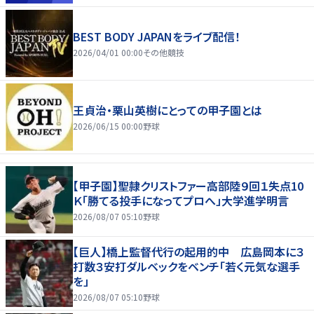
BEST BODY JAPANをライブ配信！
2026/04/01 00:00
その他競技
王貞治・栗山英樹にとっての甲子園とは
2026/06/15 00:00
野球
【甲子園】聖隷クリストファー高部陸９回１失点10
Ｋ「勝てる投手になってプロへ」大学進学明言
2026/08/07 05:10
野球
【巨人】橋上監督代行の起用的中 広島岡本に３
打数３安打ダルベックをベンチ「若く元気な選手
を」
2026/08/07 05:10
野球