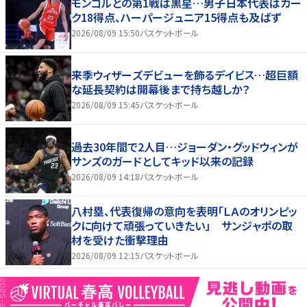
モンゴルとの第1戦は黒星…男子日本代表はカー
ク18得点、ハーパージュニア15得点も及ばず
2026/08/09 15:50
バスケットボール
来季ウィザーズデビューを飾るデイビス…超巨額
な延長契約は開幕後まで持ち越しか？
2026/08/09 15:45
バスケットボール
過去30年間で2人目…ジョーダン・グッドウィンが
サンズのガードとしてキッド以来の記録
2026/08/09 14:18
バスケットボール
八村塁、代表復帰の意向を表明「ＬＡのオリンピッ
クに向けて頑張っていきたい」 サンジャポの取
材を受けた衝撃理由
2026/08/09 12:15
バスケットボール