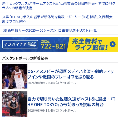
岩手ビッグブルズが“チームアシスト王”山際爽吾の退団を発表…すでに他ク
ラブへの移籍が決定
来季「B.ONE」参入の岩手が新体制を発表…ガーリーら8名継続、久岡賢太
郎はプロ契約へ
【更新中】Bリーグ2025－26シーズン「自由交渉選手リスト」一覧
バスケットボール
の新着記事
OG・アヌノビーが母国メディア出演…劇的ティッ
プインや激闘のプレーオフを振り返る
2026/08/09 22:38
バスケットボール
自力で切り開いた佐藤久遠がベスト5に選出…『T
HE ONE TOKYO』から始まった挑戦の舞台
2026/08/09 19:46
バスケットボール