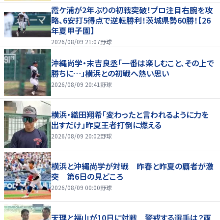
霞ケ浦が2年ぶりの初戦突破！プロ注目右腕を攻
略、6安打5得点で逆転勝利！茨城県勢60勝！【26
年夏甲子園】
2026/08/09 21:07
野球
沖縄尚学・末吉良丞「一番は楽しむこと、その上で
勝ちに…」横浜との初戦へ熱い思い
2026/08/09 20:41
野球
横浜・織田翔希「変わったと言われるように力を
出すだけ」昨夏王者打倒に燃える
2026/08/09 20:02
野球
横浜と沖縄尚学が対戦 昨春と昨夏の覇者が激
突 第6日の見どころ
2026/08/09 00:00
野球
天理と福山が10日に対戦 警戒する選手は？両