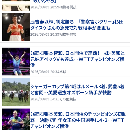
「あかんやろ」
2026/08/09 20:59
相撲格闘技
辰吉寿以輝、判定勝ち 「警察官ボクサー」杉田
ダイスケさんの急死で対戦相手が変更も
2026/08/09 20:39
相撲格闘技
【卓球】張本智和、日本開催で連覇！ 妹・美和と
兄妹アベックＶも達成…ＷＴＴチャンピオンズ横
浜
2026/08/09 20:34
卓球
シャーガーカップ第4戦はルメール3着、武豊5着
と奮闘…英愛選抜オズボーン騎手が快勝
2026/08/09 14:31
その他競技
【卓球】張本美和、日本開催のチャンピオンズ初制
覇 決勝で昨年女王の中国選手に４-２…ＷＴＴ
チャンピオンズ横浜