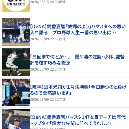
2026/06/15 00:00
野球
【DeNA】筒香嘉智「故郷のよう」ハマスタへの思い
入れ語る プロ野球人生一番の思い出は…
2026/08/09 22:57
野球
「三回まで何とか…」 霞ケ浦の左腕・小林、監督
評を覆す巧みな緩急
2026/08/09 22:57
野球
【阪神】近本光司が１号決勝弾「今日勝つのと負け
るので全然違います」
2026/08/09 22:52
野球
【DeNA】筒香嘉智ハマスタ147本目アーチは歴代
トップタイ「偉大な先輩に並べてうれしい」