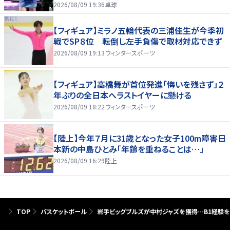
2026/08/09 19:36
卓球
【フィギュア】ミラノ五輪代表の三浦佳生が今季初
戦でSP８位 転倒し左手負傷で取材対応できず
2026/08/09 19:13
ウィンタースポーツ
【フィギュア】高橋舞が首位発進「悔いを残さず」２
年ぶりの全日本へラストイヤーに懸ける
2026/08/09 18:22
ウィンタースポーツ
【陸上】今年７月に31歳となった女子100m障害日
本新の中島ひとみ「年齢を重ねることは…」
2026/08/09 16:29
陸上
TOP
バスケットボール
岩手ビッグブルズが中村ジャズを獲得…B1経験を持