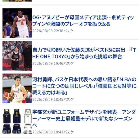
OG・アヌノビーが母国メディア出演…劇的ティッ
プインや激闘のプレーオフを振り返る
2026/08/09 22:38
バスケ
自力で切り開いた佐藤久遠がベスト5に選出…『T
HE ONE TOKYO』から始まった挑戦の舞台
2026/08/09 19:46
バスケ
河村勇輝、バスケ日本代表への思い語る「ＮＢＡの
コートに立つのは同じレベル」「強豪国とも対等に
戦える力はある」
2026/08/09 18:45
バスケ
宇都宮が新ユニフォームデザインを発表…アンダ
ーアーマー史上最軽量モデルで新たなシーズン
へ
2026/08/09 18:43
バスケ