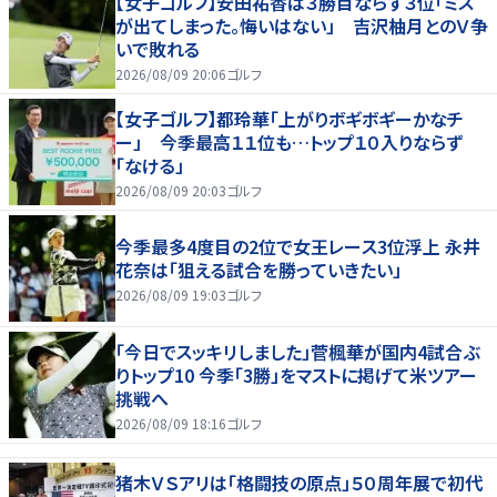
【女子ゴルフ】安田祐香は３勝目ならず３位「ミス
が出てしまった。悔いはない」 吉沢柚月とのＶ争
いで敗れる
2026/08/09 20:06
ゴルフ
【女子ゴルフ】都玲華「上がりボギボギーかなチ
ー」 今季最高１１位も…トップ１０入りならず
「なける」
2026/08/09 20:03
ゴルフ
今季最多4度目の2位で女王レース3位浮上 永井
花奈は「狙える試合を勝っていきたい」
2026/08/09 19:03
ゴルフ
「今日でスッキリしました」菅楓華が国内4試合ぶ
りトップ10 今季「3勝」をマストに掲げて米ツアー
挑戦へ
2026/08/09 18:16
ゴルフ
猪木ＶＳアリは「格闘技の原点」５０周年展で初代