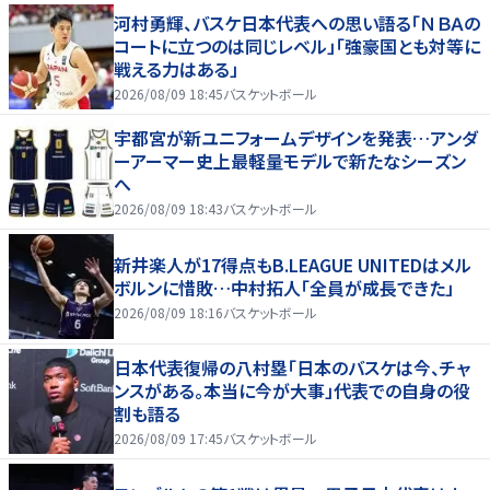
河村勇輝、バスケ日本代表への思い語る「ＮＢＡの
コートに立つのは同じレベル」「強豪国とも対等に
戦える力はある」
2026/08/09 18:45
バスケットボール
宇都宮が新ユニフォームデザインを発表…アンダ
ーアーマー史上最軽量モデルで新たなシーズン
へ
2026/08/09 18:43
バスケットボール
新井楽人が17得点もB.LEAGUE UNITEDはメル
ボルンに惜敗…中村拓人「全員が成長できた」
2026/08/09 18:16
バスケットボール
日本代表復帰の八村塁「日本のバスケは今、チャ
ンスがある。本当に今が大事」代表での自身の役
割も語る
2026/08/09 17:45
バスケットボール