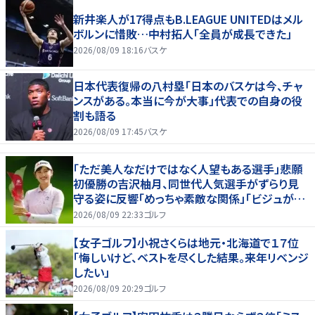
新井楽人が17得点もB.LEAGUE UNITEDはメル
ボルンに惜敗…中村拓人「全員が成長できた」
2026/08/09 18:16
バスケ
日本代表復帰の八村塁「日本のバスケは今、チャ
ンスがある。本当に今が大事」代表での自身の役
割も語る
2026/08/09 17:45
バスケ
「ただ美人なだけではなく人望もある選手」悲願
初優勝の吉沢柚月、同世代人気選手がずらり見
守る姿に反響「めっちゃ素敵な関係」「ビジュが良
すぎてびっくり」
2026/08/09 22:33
ゴルフ
【女子ゴルフ】小祝さくらは地元・北海道で１７位
「悔しいけど、ベストを尽くした結果。来年リベンジ
したい」
2026/08/09 20:29
ゴルフ