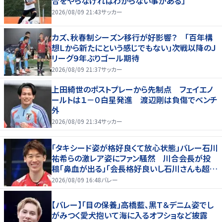
合をやらなければわからない事がある」
2026/08/09 21:43
サッカー
カズ、秋春制シーズン移行が好影響？ 「百年構
想Ｌから新たにという感じでもない」次戦以降のＪ
リーグ９年ぶりゴール期待
2026/08/09 21:37
サッカー
上田綺世のポストプレーから先制点 フェイエノ
ールトは１－０白星発進 渡辺剛は負傷でベンチ
外
2026/08/09 21:34
サッカー
「タキシード姿が格好良くて放心状態」バレー石川
祐希らの激レア姿にファン騒然 川合会長が投
稿「鼻血が出る」「会長格好良いし石川さんも超格
好いい」
2026/08/09 16:48
バレー
【バレー】「目の保養」高橋藍、黒Ｔ＆デニム姿でし
がみつく愛犬抱いて海に入るオフショなど披露