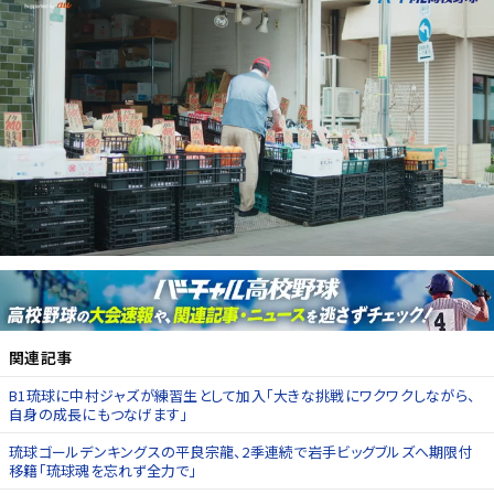
関連記事
B1琉球に中村ジャズが練習生として加入「大きな挑戦にワクワクしながら、
自身の成長にもつなげます」
琉球ゴールデンキングスの平良宗龍、2季連続で岩手ビッグブルズへ期限付
移籍「琉球魂を忘れず全力で」