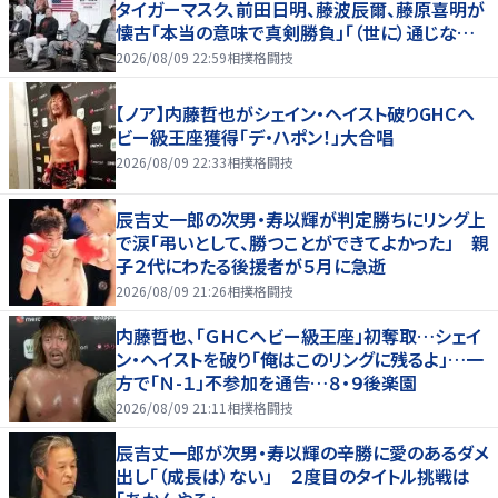
タイガーマスク、前田日明、藤波辰爾、藤原喜明が
懐古「本当の意味で真剣勝負」「（世に）通じない
歯がゆさも」
2026/08/09 22:59
相撲格闘技
【ノア】内藤哲也がシェイン・ヘイスト破りGHCヘ
ビー級王座獲得「デ・ハポン！」大合唱
2026/08/09 22:33
相撲格闘技
辰吉丈一郎の次男・寿以輝が判定勝ちにリング上
で涙「弔いとして、勝つことができてよかった」 親
子２代にわたる後援者が５月に急逝
2026/08/09 21:26
相撲格闘技
内藤哲也、「ＧＨＣヘビー級王座」初奪取…シェイ
ン・ヘイストを破り「俺はこのリングに残るよ」…一
方で「Ｎ-１」不参加を通告…８・９後楽園
2026/08/09 21:11
相撲格闘技
辰吉丈一郎が次男・寿以輝の辛勝に愛のあるダメ
出し「（成長は）ない」 ２度目のタイトル挑戦は