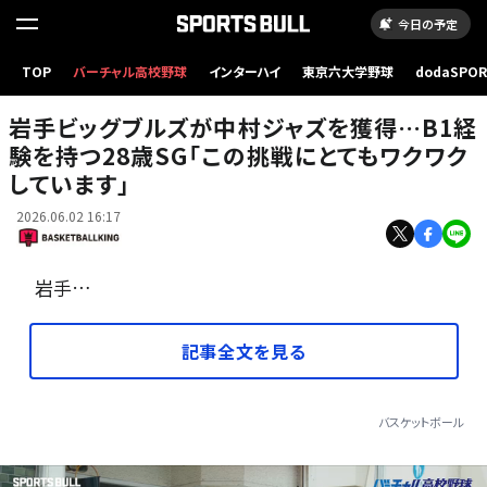
今日の予定
TOP
バーチャル高校野球
インターハイ
東京六大学野球
dodaSPO
茨城や長崎などでプレー経験を持つ中村ジャズ [写真]＝B.LEAGUE
（新しいタブ
岩手ビッグブルズが中村ジャズを獲得…B1経
験を持つ28歳SG「この挑戦にとてもワクワク
しています」
2026.06.02 16:17
岩手…
記事全文を見る
バスケットボール