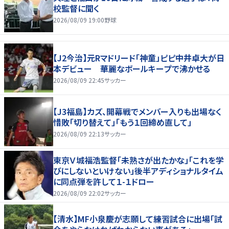
校監督に聞く
2026/08/09 19:00
野球
【J2今治】元Rマドリード「神童」ピピ中井卓大が日
本デビュー 華麗なボールキープで沸かせる
2026/08/09 22:45
サッカー
【J3福島】カズ、開幕戦でメンバー入りも出場なく
惜敗「切り替えて」「もう１回締め直して」
2026/08/09 22:13
サッカー
東京Ｖ城福浩監督「未熟さが出たかな」「これを学
びにしないといけない」後半アディショナルタイム
に同点弾を許して１-１ドロー
2026/08/09 22:02
サッカー
【清水】MF小泉慶が志願して練習試合に出場「試