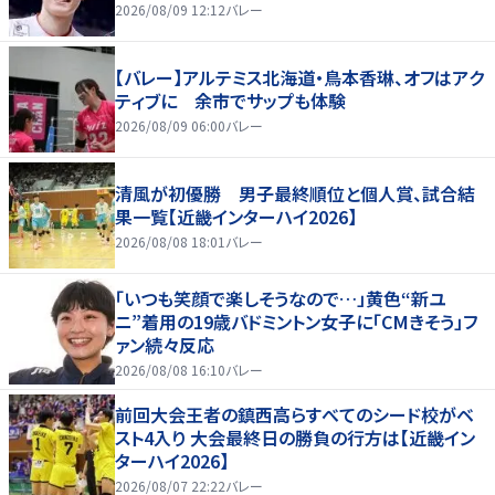
2026/08/09 12:12
バレー
【バレー】アルテミス北海道・鳥本香琳、オフはアク
ティブに 余市でサップも体験
2026/08/09 06:00
バレー
清風が初優勝 男子最終順位と個人賞、試合結
果一覧【近畿インターハイ2026】
2026/08/08 18:01
バレー
「いつも笑顔で楽しそうなので…」黄色“新ユ
ニ”着用の19歳バドミントン女子に「CMきそう」フ
ァン続々反応
2026/08/08 16:10
バレー
前回大会王者の鎮西高らすべてのシード校がベ
スト4入り 大会最終日の勝負の行方は【近畿イン
ターハイ2026】
2026/08/07 22:22
バレー