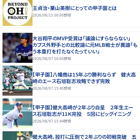
王貞治・栗山英樹にとっての甲子園とは
2026/06/15 00:00
野球
大谷翔平のMVP受賞は「議論にすらならない」
カブス外野手との比較論に元MLB戦士が異論「も
う本塁打を打たなくたっていい」
2026/08/07 16:00
野球
【甲子園】八幡商は15年ぶり勝利ならず 健大高
崎のエース石垣聡志攻略できず完敗
2026/08/07 15:45
野球
【甲子園】健大高崎が２年ぶり白星 ２年生エー
ス石垣聡志が11Ｋ完投 ５回にビッグイニング
2026/08/07 15:44
野球
健大高崎、投打に圧倒で２年ぶりの初戦突破 五