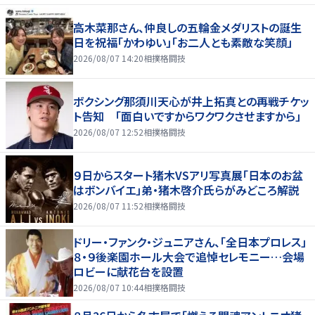
高木菜那さん、仲良しの五輪金メダリストの誕生
日を祝福「かわゆい」「お二人とも素敵な笑顔」
2026/08/07 14:20
相撲格闘技
ボクシング那須川天心が井上拓真との再戦チケッ
ト告知 「面白いですからワクワクさせますから」
2026/08/07 12:52
相撲格闘技
９日からスタート猪木VSアリ写真展「日本のお盆
はボンバイエ」弟・猪木啓介氏らがみどころ解説
2026/08/07 11:52
相撲格闘技
ドリー・ファンク・ジュニアさん、「全日本プロレス」
８・９後楽園ホール大会で追悼セレモニー…会場
ロビーに献花台を設置
2026/08/07 10:44
相撲格闘技