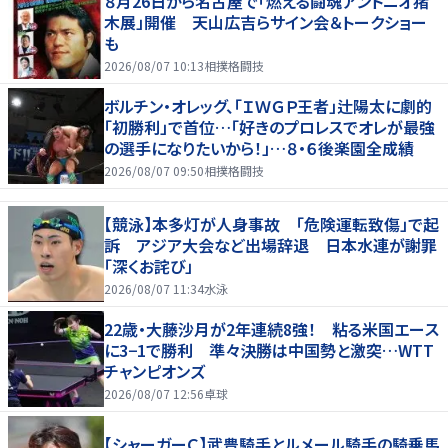
８月26日から名古屋で「燃える闘魂アントニオ猪
木展」開催 天山広吉らサイン会＆トークショー
も
2026/08/07 10:13
相撲格闘技
ボルチン・オレッグ、「ＩＷＧＰ王者」辻陽太に劇的
「初勝利」で首位…「好きのプロレスでオレが最強
の選手になりたいから！」…８・６後楽園全成績
2026/08/07 09:50
相撲格闘技
【競泳】本多灯が人身事故 「危険運転致傷」で起
訴 アジア大会など出場辞退 日本水連が謝罪
「深くお詫び」
2026/08/07 11:34
水泳
22歳・大藤沙月が2年連続8強！ 粘る米国エース
に3−1で勝利 準々決勝は中国勢と激突…WTT
チャンピオンズ
2026/08/07 12:56
卓球
【シャーガーＣ】武豊騎手とルメール騎手の騎乗馬