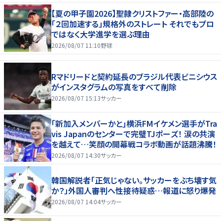
【夏の甲子園2026】聖隷クリストファー・高部陸の
「２回加速する」規格外のストレート それでもプロ
ではなく大学進学を選ぶ理由
2026/08/07 11:10
野球
Rマドリードと契約延長のブラジル代表ビニシウス
がインスタグラムの写真をすべて削除
2026/08/07 15:13
サッカー
｢新加入メンバーかと｣横浜FMイケメン選手がTra
vis Japanのセンターで完璧TJポーズ！ 涙の共演
を越えて…笑顔の開幕戦コラボ動画が話題沸騰！
2026/08/07 14:30
サッカー
韓国解説者「正気じゃない。サッカーをぶち壊す気
か？」外国人審判へ性接待疑惑…報道に怒り爆発
2026/08/07 14:04
サッカー