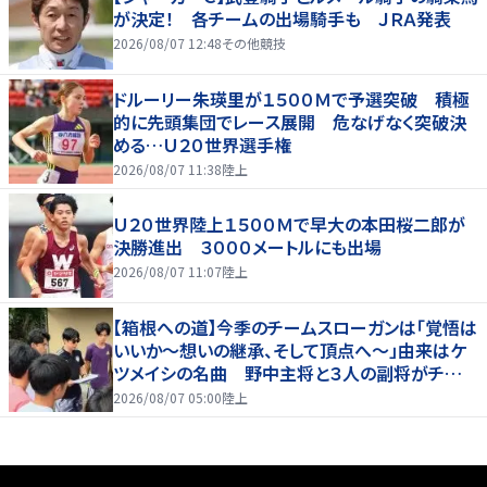
が決定！ 各チームの出場騎手も ＪＲＡ発表
2026/08/07 12:48
その他競技
ドルーリー朱瑛里が１５００Ｍで予選突破 積極
的に先頭集団でレース展開 危なげなく突破決
める…Ｕ２０世界選手権
2026/08/07 11:38
陸上
Ｕ２０世界陸上１５００Ｍで早大の本田桜二郎が
決勝進出 ３０００メートルにも出場
2026/08/07 11:07
陸上
【箱根への道】今季のチームスローガンは「覚悟は
いいか～想いの継承、そして頂点へ～」由来はケ
ツメイシの名曲 野中主将と３人の副将がチーム
を引っ張る…夏合宿特集第１弾、国学院大
2026/08/07 05:00
陸上