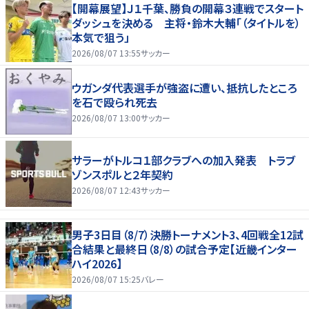
【開幕展望】Ｊ１千葉、勝負の開幕３連戦でスタート
ダッシュを決める 主将・鈴木大輔「（タイトルを）
本気で狙う」
2026/08/07 13:55
サッカー
ウガンダ代表選手が強盗に遭い、抵抗したところ
を石で殴られ死去
2026/08/07 13:00
サッカー
サラーがトルコ１部クラブへの加入発表 トラブ
ゾンスポルと２年契約
2026/08/07 12:43
サッカー
男子3日目（8/7）決勝トーナメント3、4回戦全12試
合結果と最終日（8/8）の試合予定【近畿インター
ハイ2026】
2026/08/07 15:25
バレー