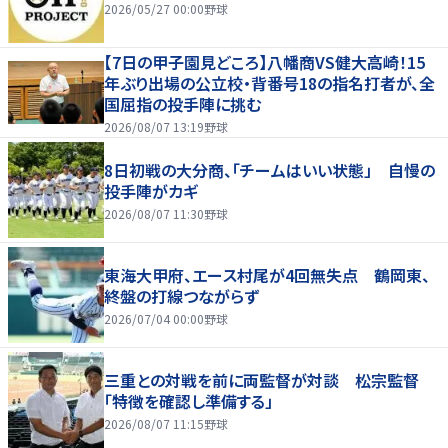
2026/05/27 00:00
野球
【7日の甲子園見どころ】八幡商VS健大高崎！15
年ぶり出場の公立校・背番号18の指名打者が、全
国屈指の投手陣に挑む
2026/08/07 13:19
野球
8日初戦の大分商、「チームはいい状態」 自慢の
投手陣がカギ
2026/08/07 11:30
野球
東海大甲府、エース村尾が4回無失点 鶴岡東、
終盤の打線つながらず
2026/07/04 00:00
野球
三重との対戦を前に両監督が対談 松宗監督
「特徴を確認し準備する」
2026/08/07 11:15
野球