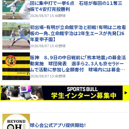
回に集中打で一挙６点 石垣が毎回の１１奪三
振で４安打完投勝利
2026/08/07 15:44
野球
初出場・有明が立命館宇治と初戦！有明は二枚看
板の一角、立命館宇治は2年生エースが先発【26
年夏甲子園】
2026/08/07 15:43
野球
阪神 ８、９日の中日戦前に「熊本地震」の募金活
動実施 球団発表 選手ら２、３人も京セラドー
ムで活動に参加し全額寄付 球場内には募金箱
も設置
2026/08/07 15:40
野球
球心会公式アプリ提供開始！