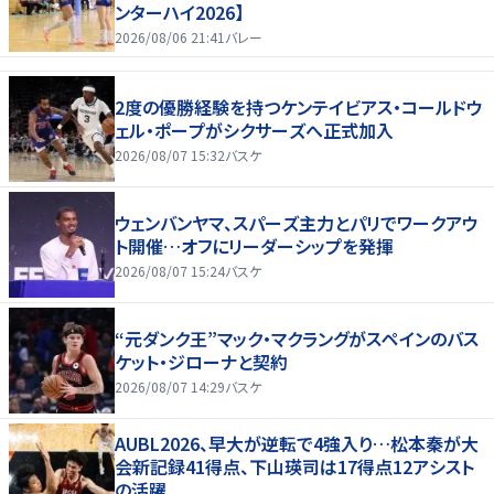
ンターハイ2026】
2026/08/06 21:41
バレー
2度の優勝経験を持つケンテイビアス・コールドウ
ェル・ポープがシクサーズへ正式加入
2026/08/07 15:32
バスケ
ウェンバンヤマ、スパーズ主力とパリでワークアウ
ト開催…オフにリーダーシップを発揮
2026/08/07 15:24
バスケ
“元ダンク王”マック・マクラングがスペインのバス
ケット・ジローナと契約
2026/08/07 14:29
バスケ
AUBL2026、早大が逆転で4強入り…松本秦が大
会新記録41得点、下山瑛司は17得点12アシスト
の活躍