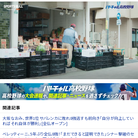
関連記事
大坂なおみ、世界1位サバレンカに敗れ8強逃すも前向き「自分が向上してい
ればそれ自体が勝利」[全仏オープン]
ベレッティーニ、5年ぶり全仏8強！「まだできると証明できた」シナー撃破のセ