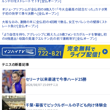
ルンドロをストレートで下す[全仏オープン]
オジェ・アリアシムが全仏初の8強入り！「今大会最高の試合だった」カナダ男
子初の快挙で準々決勝へ[全仏オープン]
大坂なおみ、激闘の末に全仏初の4回戦で散る。女王サバレンカの壁厚くスト
レート負け[全仏オープン]
「より自信を持ち、アグレッシブに戦えた」19歳フォンセカがルードを撃破し初
の8強進出！母国の英雄クエルテン氏の前で激戦制す[全仏オープン]
テニス
の新着記事
セリーナ以来最速で今季ハード25勝
2026/08/07 15:09
テニス
千葉・幕張でピックルボールの子ども向け体験会