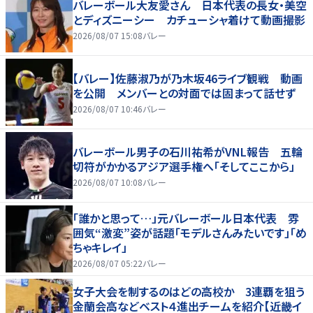
バレーボール大友愛さん 日本代表の長女・美空
とディズニーシー カチューシャ着けて動画撮影
2026/08/07 15:08
バレー
【バレー】佐藤淑乃が乃木坂46ライブ観戦 動画
を公開 メンバーとの対面では固まって話せず
2026/08/07 10:46
バレー
バレーボール男子の石川祐希がVNL報告 五輪
切符がかかるアジア選手権へ「そしてここから」
2026/08/07 10:08
バレー
「誰かと思って…」元バレーボール日本代表 雰
囲気“激変”姿が話題「モデルさんみたいです」「め
ちゃキレイ」
2026/08/07 05:22
バレー
女子大会を制するのはどの高校か 3連覇を狙う
金蘭会高などベスト４進出チームを紹介【近畿イ