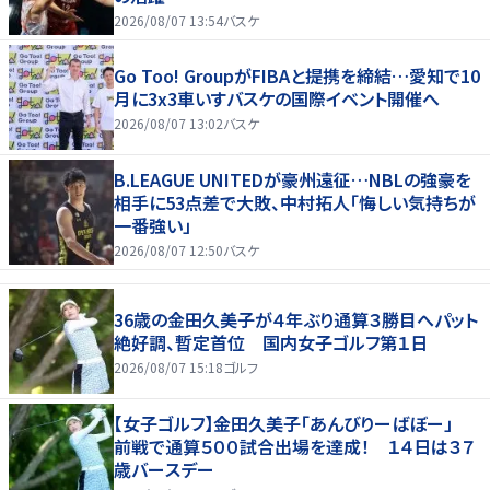
2026/08/07 13:54
バスケ
Go Too! GroupがFIBAと提携を締結…愛知で10
月に3x3車いすバスケの国際イベント開催へ
2026/08/07 13:02
バスケ
B.LEAGUE UNITEDが豪州遠征…NBLの強豪を
相手に53点差で大敗、中村拓人「悔しい気持ちが
一番強い」
2026/08/07 12:50
バスケ
36歳の金田久美子が４年ぶり通算３勝目へパット
絶好調、暫定首位 国内女子ゴルフ第１日
2026/08/07 15:18
ゴルフ
【女子ゴルフ】金田久美子「あんびりーばぼー」
前戦で通算５００試合出場を達成！ １４日は３７
歳バースデー