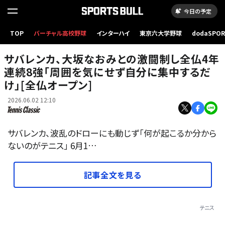
今日の予定
TOP
バーチャル高校野球
インターハイ
東京六大学野球
dodaSPO
（新しいタブ
サバレンカ、大坂なおみとの激闘制し全仏4年
連続8強「周囲を気にせず自分に集中するだ
け」[全仏オープン]
2026.06.02 12:10
サバレンカ、波乱のドローにも動じず「何が起こるか分から
ないのがテニス」 6月1…
記事全文を見る
テニス