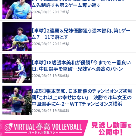
ム先制許すも第２ゲーム奪い返す
2026/08/09 20:17
卓球
【卓球】２連覇＆兄妹優勝狙う張本智和、第1ゲー
ム７－11で落とす
2026/08/09 20:11
卓球
【卓球】18歳張本美和が優勝「今までで一番良い
日」中国選手を撃破…兄妹Ｖへ最高のバトン
2026/08/09 19:56
卓球
【卓球】張本美和、日本開催のチャンピオンズ初制
覇「これ以上の幸せはない」 決勝で昨年女王の
中国選手に４-２…ＷＴＴチャンピオンズ横浜
2026/08/09 19:36
卓球