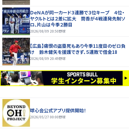
ＤｅＮＡが同一カード３連勝で３位キープ ４位・
ヤクルトとは２差に拡大 筒香が４戦連発先制ソ
ロ、片山は今季２勝目
2026/08/09 20:50
野球
【広島】痛恨の盗塁死もあり今季11度目のゼロ負
け 鈴木健矢を援護できず、５連敗で借金18
2026/08/09 20:49
野球
球心会公式アプリ提供開始！
2026/05/27 00:00
野球