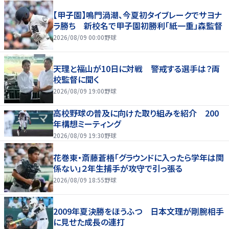
【甲子園】鳴門渦潮、今夏初タイブレークでサヨナ
ラ勝ち 新校名で甲子園初勝利「紙一重」森監督
2026/08/09 00:00
野球
天理と福山が10日に対戦 警戒する選手は？両
校監督に聞く
2026/08/09 19:00
野球
高校野球の普及に向けた取り組みを紹介 200
年構想ミーティング
2026/08/09 19:30
野球
花巻東・斎藤蒼梧「グラウンドに入ったら学年は関
係ない」２年生捕手が攻守で引っ張る
2026/08/09 18:55
野球
2009年夏決勝をほうふつ 日本文理が剛腕相手
に見せた成長の連打