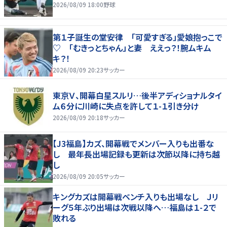
2026/08/09 18:00
野球
第１子誕生の堂安律 「可愛すぎる」愛娘抱っこで
♡ 「むきっとちゃん」と妻 ええっ？！腕ムキム
キ？！
2026/08/09 20:23
サッカー
東京Ｖ、開幕白星スルリ…後半アディショナルタイ
ム６分に川崎に失点を許して１-１引き分け
2026/08/09 20:18
サッカー
【J3福島】カズ、開幕戦でメンバー入りも出番な
し 最年長出場記録も更新は次節以降に持ち越
し
2026/08/09 20:05
サッカー
キングカズは開幕戦ベンチ入りも出場なし Ｊリ
ーグ５年ぶり出場は次戦以降へ…福島は１-２で
敗れる