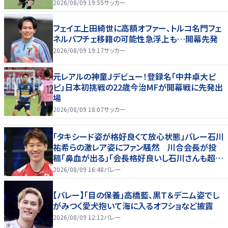
2026/08/09 19:55
サッカー
フェイエ上田綺世に高額オファー、トルコ名門フェ
ネルバフチェ移籍の可能性急浮上も…開幕先発
2026/08/09 19:17
サッカー
元レアルの神童Ｊデビュー！登録名「中井卓大ピ
ピ」日本初挑戦の22歳今治MFが開幕戦に先発出
場
2026/08/09 18:07
サッカー
「タキシード姿が格好良くて放心状態」バレー石川
祐希らの激レア姿にファン騒然 川合会長が投
稿「鼻血が出る」「会長格好良いし石川さんも超格
好いい」
2026/08/09 16:48
バレー
【バレー】「目の保養」高橋藍、黒Ｔ＆デニム姿でし
がみつく愛犬抱いて海に入るオフショなど披露
2026/08/09 12:12
バレー