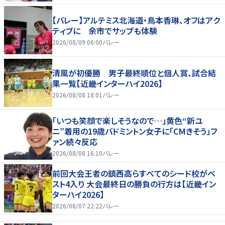
【バレー】アルテミス北海道・鳥本香琳、オフはアク
ティブに 余市でサップも体験
2026/08/09 06:00
バレー
清風が初優勝 男子最終順位と個人賞、試合結
果一覧【近畿インターハイ2026】
2026/08/08 18:01
バレー
「いつも笑顔で楽しそうなので…」黄色“新ユ
ニ”着用の19歳バドミントン女子に「CMきそう」フ
ァン続々反応
2026/08/08 16:10
バレー
前回大会王者の鎮西高らすべてのシード校がベ
スト4入り 大会最終日の勝負の行方は【近畿イン
ターハイ2026】
2026/08/07 22:22
バレー