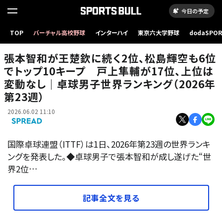
今日の予定
TOP
バーチャル高校野球
インターハイ
東京六大学野球
dodaSPO
（新しいタブ
張本智和が王楚欽に続く2位、松島輝空も6位
でトップ10キープ 戸上隼輔が17位、上位は
変動なし｜卓球男子世界ランキング（2026年
第23週）
2026.06.02 11:10
国際卓球連盟（ITTF）は1日、2026年第23週の世界ランキ
ングを発表した。◆卓球男子で張本智和が成し遂げた“世
界2位…
記事全文を見る