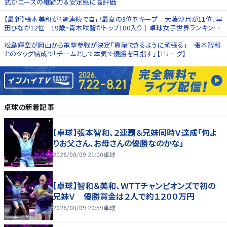
式がエースの継続力＆安定感に高評価
【最新】張本美和が4週連続で自己最高の3位をキープ 大藤沙月が11位、早
田ひなが12位 19歳・青木咲智がトップ100入り｜卓球女子世界ランキング
（2026年第23週）
松島輝空が岡山から電撃参戦が決定「貢献できるように頑張る」 張本智和
とのタッグ結成で「チームとして本気で優勝を目指す」【Tリーグ】
卓球
の新着記事
【卓球】張本智和、２連覇＆兄妹同時Ｖ達成「何よ
りお父さん、お母さんの優勝なのかな」
2026/08/09 21:00
卓球
【卓球】智和＆美和、ＷＴＴチャンピオンズで初の
兄妹Ｖ 優勝賞金は２人で約１２００万円
2026/08/09 20:59
卓球