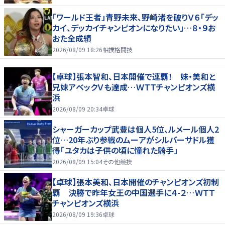
「ワールド王者」青野未来、野崎渚を破りＶ６「デッ
カイ、デッカイチャンピオンになりたい」…８・９お
おた全成績
2026/08/09 18:26
相撲格闘技
【卓球】張本智和、日本開催で連覇！ 妹・美和と
兄妹アベックＶも達成…ＷＴＴチャンピオンズ横
浜
2026/08/09 20:34
卓球
シャーガーカップ武豊は個人5位、ルメール個人2
位…20年ぶり参戦のムーアがシルバーサドル獲
得「ユタカは子供の頃に憧れた騎手」
2026/08/09 15:04
その他競技
【卓球】張本美和、日本開催のチャンピオンズ初制
覇 決勝で昨年女王の中国選手に４-２…ＷＴＴ
チャンピオンズ横浜
2026/08/09 19:36
卓球