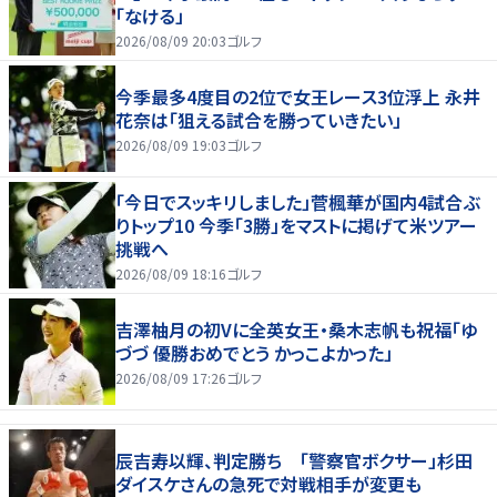
「なける」
2026/08/09 20:03
ゴルフ
今季最多4度目の2位で女王レース3位浮上 永井
花奈は「狙える試合を勝っていきたい」
2026/08/09 19:03
ゴルフ
「今日でスッキリしました」菅楓華が国内4試合ぶ
りトップ10 今季「3勝」をマストに掲げて米ツアー
挑戦へ
2026/08/09 18:16
ゴルフ
吉澤柚月の初Vに全英女王・桑木志帆も祝福「ゆ
づづ 優勝おめでとう かっこよかった」
2026/08/09 17:26
ゴルフ
辰吉寿以輝、判定勝ち 「警察官ボクサー」杉田
ダイスケさんの急死で対戦相手が変更も