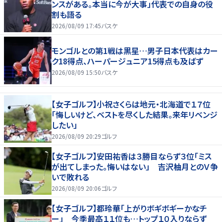
ンスがある。本当に今が大事」代表での自身の役
割も語る
2026/08/09 17:45
バスケ
モンゴルとの第1戦は黒星…男子日本代表はカー
ク18得点、ハーパージュニア15得点も及ばず
2026/08/09 15:50
バスケ
【女子ゴルフ】小祝さくらは地元・北海道で１７位
「悔しいけど、ベストを尽くした結果。来年リベンジ
したい」
2026/08/09 20:29
ゴルフ
【女子ゴルフ】安田祐香は３勝目ならず３位「ミス
が出てしまった。悔いはない」 吉沢柚月とのＶ争
いで敗れる
2026/08/09 20:06
ゴルフ
【女子ゴルフ】都玲華「上がりボギボギーかなチ
ー」 今季最高１１位も…トップ１０入りならず