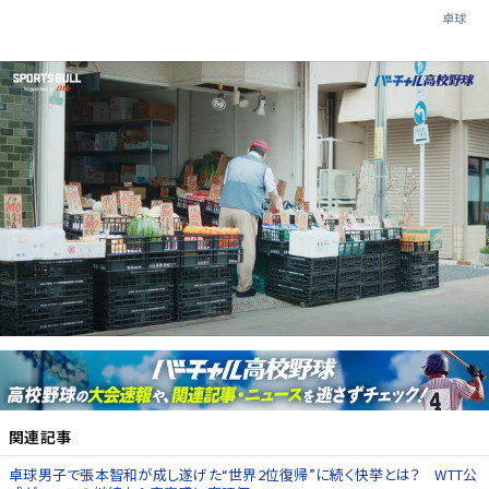
卓球
関連記事
卓球男子で張本智和が成し遂げた“世界2位復帰”に続く快挙とは？ WTT公