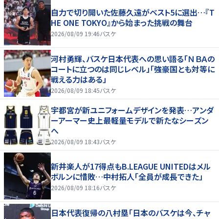
自力で切り開いた佐藤久遠がベスト5に選出…『T
HE ONE TOKYO』から始まった挑戦の舞台
2026/08/09 19:46
バスケ
河村勇輝、バスケ日本代表への思い語る「ＮＢＡの
コートに立つのは同じレベル」「強豪国とも対等に
戦える力はある」
2026/08/09 18:45
バスケ
宇都宮が新ユニフォームデザインを発表…アンダ
ーアーマー史上最軽量モデルで新たなシーズン
へ
2026/08/09 18:43
バスケ
新井楽人が17得点もB.LEAGUE UNITEDはメル
ボルンに惜敗…中村拓人「全員が成長できた」
2026/08/09 18:16
バスケ
日本代表復帰の八村塁「日本のバスケは今、チャ