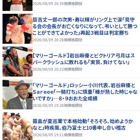
2026/08/09 20:39
相撲格闘技
辰吉丈一郎の次男・寿以輝がリング上で涙「見守
る会の会長がお亡くなりになって、弔いとして勝つ
ことができてよかった」再起３戦目は判定勝ち
2026/08/09 20:28
相撲格闘技
【マリーゴールド】岩谷麻優とビクトリア弓月はス
パークラッシュに敗れるも「実質、負けてない」
2026/08/09 20:23
相撲格闘技
「マリーゴールド」ロッシー小川代表、岩谷麻優と
Ｓａｒｅｅｅ「一騎打ち」に慎重「機が熟した時じゃな
いですか」…８・９おおた全成績
2026/08/09 19:28
相撲格闘技
霧島が夏巡業で本格始動「そろそろ、始めようか
なと」時疾風、伯乃富士と10番申し合い稽古
2026/08/09 19:11
相撲格闘技