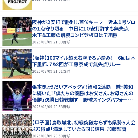
阪神が２安打で勝利し首位キープ 近本１号ソロ
の１点守り切る 中日に１０安打許すも無失点
木下＆工藤の剛腕コンビ登板日は７連勝
2026/08/09 21:03
野球
【阪神】100マイル超え右腕そろい踏み！ 6回は木
下里都、7＆8回が工藤泰成で無失点リレー
2026/08/09 21:01
野球
張本きょうだいアベックＶ！智和２連覇 妹・美和
に続いた！「僕たちの優勝はお父さん、お母さんの
優勝」決勝日韓戦制す 野球スイングパフォーマ
ンスで歓喜爆発 本音もちらり「妹が先に決めて
2026/08/09 20:53
野球
緊張した」
【甲子園】鳥取城北、初戦突破ならずも県勢５大会
ぶり得点「満足していたら同じ結果」加藤監督
2026/08/09 20:50
野球