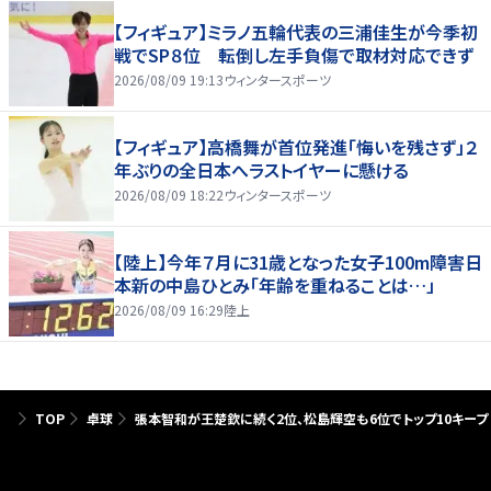
【フィギュア】ミラノ五輪代表の三浦佳生が今季初
戦でSP８位 転倒し左手負傷で取材対応できず
2026/08/09 19:13
ウィンタースポーツ
【フィギュア】高橋舞が首位発進「悔いを残さず」２
年ぶりの全日本へラストイヤーに懸ける
2026/08/09 18:22
ウィンタースポーツ
【陸上】今年７月に31歳となった女子100m障害日
本新の中島ひとみ「年齢を重ねることは…」
2026/08/09 16:29
陸上
TOP
卓球
張本智和が王楚欽に続く2位、松島輝空も6位でトップ10キープ