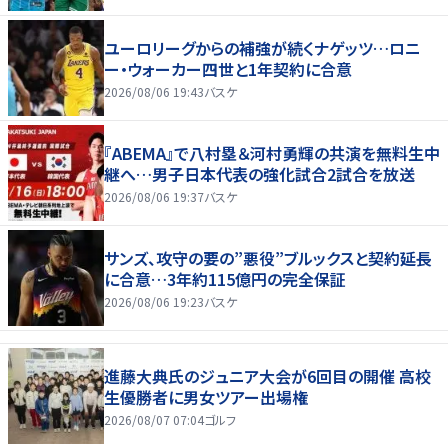
ユーロリーグからの補強が続くナゲッツ…ロニ
ー・ウォーカー四世と1年契約に合意
2026/08/06 19:43
バスケ
『ABEMA』で八村塁＆河村勇輝の共演を無料生中
継へ…男子日本代表の強化試合2試合を放送
2026/08/06 19:37
バスケ
サンズ、攻守の要の”悪役”ブルックスと契約延長
に合意…3年約115億円の完全保証
2026/08/06 19:23
バスケ
進藤大典氏のジュニア大会が6回目の開催 高校
生優勝者に男女ツアー出場権
2026/08/07 07:04
ゴルフ