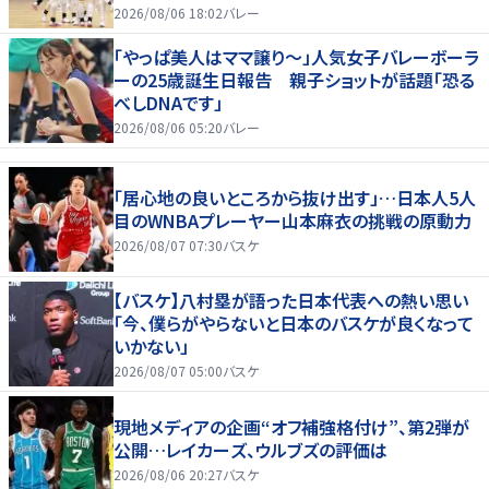
2026/08/06 18:02
バレー
「やっぱ美人はママ譲り～」人気女子バレーボーラ
ーの25歳誕生日報告 親子ショットが話題「恐る
べしDNAです」
2026/08/06 05:20
バレー
「居心地の良いところから抜け出す」…日本人5人
目のWNBAプレーヤー山本麻衣の挑戦の原動力
2026/08/07 07:30
バスケ
【バスケ】八村塁が語った日本代表への熱い思い
「今、僕らがやらないと日本のバスケが良くなって
いかない」
2026/08/07 05:00
バスケ
現地メディアの企画“オフ補強格付け”、第2弾が
公開…レイカーズ、ウルブズの評価は
2026/08/06 20:27
バスケ