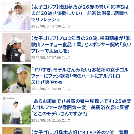
【女子ゴルフ】政田夢乃が２６歳の誓い「気持ちは
まだ２０歳」「優勝したい」 前週は温泉、遊園地
でリフレッシュ
2026/08/07 07:00
ゴルフ
【女子ゴルフ】プロ２年目の２０歳、福田萌維が「和
歌山ノーキョー食品工業」とスポンサー契約「良い
プレーで恩返しを」
2026/08/07 07:00
ゴルフ
「ヤバすぎ、モデルさんみたい」お花畑の女子ゴル
ファーにファン歓喜「俺のハートにアルバトロ
ス！！」「爽やかぁ」
2026/08/07 05:30
ゴルフ
「あらお綺麗で」「最高の暑中見舞いです」２５歳美
人ゴルファーが雰囲気一変 美麗浴衣姿に反響
「どこのモデルさんですか？」
2026/08/06 21:55
ゴルフ
【女子ゴルフ】桑木志帆に８１８Ｐ差の２位 菅楓