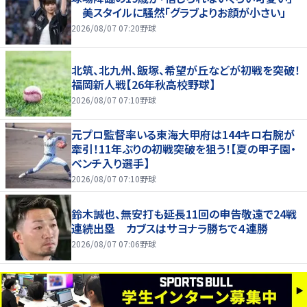
美スタイルに騒然「グラブよりお顔が小さい」
2026/08/07 07:20
野球
北筑、北九州、飯塚、希望が丘などが初戦を突破！
福岡新人戦【26年秋高校野球】
2026/08/07 07:10
野球
元プロ監督率いる東海大甲府は144キロ右腕が
牽引！11年ぶりの初戦突破を狙う！【夏の甲子園・
ベンチ入り選手】
2026/08/07 07:10
野球
鈴木誠也、無安打も延長11回の申告敬遠で24戦
連続出塁 カブスはサヨナラ勝ちで４連勝
2026/08/07 07:06
野球