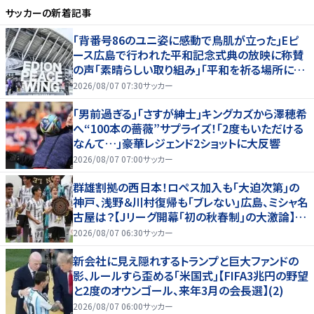
サッカー
の新着記事
｢背番号86のユニ姿に感動で鳥肌が立った｣Eピ
ース広島で行われた平和記念式典の放映に称賛
の声｢素晴らしい取り組み｣｢平和を祈る場所に相
応しい｣
2026/08/07 07:30
サッカー
｢男前過ぎる｣｢さすが紳士｣キングカズから澤穂希
へ“100本の薔薇”サプライズ！｢2度もいただける
なんて…｣豪華レジェンド2ショットに大反響
2026/08/07 07:00
サッカー
群雄割拠の西日本！ロペス加入も｢大迫次第｣の
神戸、浅野＆川村復帰も｢ブレない｣広島、ミシャ名
古屋は？【Jリーグ開幕｢初の秋春制｣の大激論】
(2)
2026/08/07 06:30
サッカー
新会社に見え隠れするトランプと巨大ファンドの
影、ルールすら歪める｢米国式｣【FIFA3兆円の野望
と2度のオウンゴール、来年3月の会長選】(2)
2026/08/07 06:00
サッカー