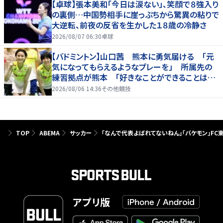
【卓球】張本美和「今日は涙ない」、笑顔で８強入り
の裏側…中国勢相手に崖っぷちから驚異の粘りで
大逆転、前夜の反省を生かした１８歳の冷静さ
2026/08/07 06:30
卓球
【バドミントン】山口茜 熊本に勇気届ける 「元
気になってもらえるようなプレーを」 所属先の
練習拠点が熊本 「好きなことができることは当
たり前じゃない」
2026/08/06 14:36
その他競技
TOP
ABEMA
サッカー
「なんで代表よばれてないねん」「バケモン」FC
アプリ版