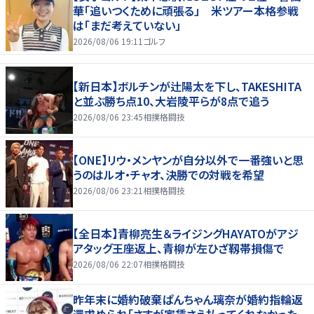
華「追いつくために頑張る」 米ツアー本格参戦
は「まだ考えていない」
2026/08/06 19:11
ゴルフ
【新日本】ボルチンが辻陽太を下し、TAKESHITA
と並ぶ勝ち点10、大岩陵平らが8点で追う
2026/08/06 23:45
相撲格闘技
【ONE】リウ・メンヤンが自分以外で一番強いと思
うのはルオ・チャオ、決勝での対戦を希望
2026/08/06 23:21
相撲格闘技
【全日本】青柳亮生＆ライジングHAYATOがアジ
アタッグ王座返上、青柳が左ひざ靱帯損傷で
2026/08/06 22:07
相撲格闘技
昨年末に婚約破棄ぱんちゃん璃奈が婚約指輪返