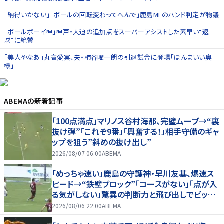
「納得いかない」「ボールの回転変わってへんで」鹿島MFのハンド判定が物議
「ボールボーイ神」神戸・大迫の追加点をスーパーアシストした素早い“返
球”に絶賛
「美人やなあ」丸高愛実、夫・柿谷曜一朗の引退試合に登場「ほんまいい奥
様」
ABEMA
の新着記事
「100点満点」マリノス谷村海那、完璧ムーブ→“裏
抜け弾”「これぞ9番」「興奮する！」相手守備のギャ
ップを狙う”斜めの抜け出し”
2026/08/07 06:00
ABEMA
「めっちゃ速い」鹿島の守護神・早川友基、爆速ス
ピード→“鉄壁ブロック”「コースがない」「点が入
る気がしない」驚異の判断力と飛び出しでビッグ
セーブ
2026/08/06 22:00
ABEMA