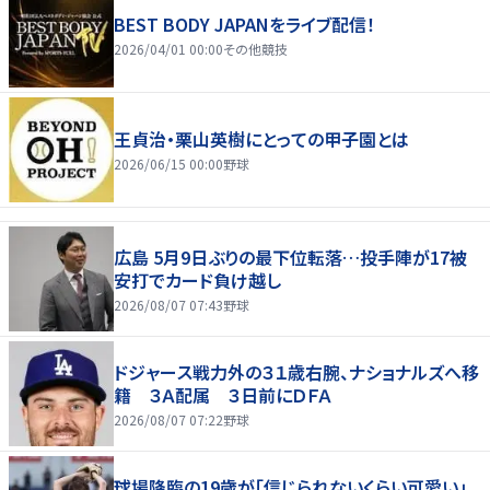
BEST BODY JAPANをライブ配信！
2026/04/01 00:00
その他競技
王貞治・栗山英樹にとっての甲子園とは
2026/06/15 00:00
野球
広島 5月9日ぶりの最下位転落…投手陣が17被
安打でカード負け越し
2026/08/07 07:43
野球
ドジャース戦力外の３１歳右腕、ナショナルズへ移
籍 ３Ａ配属 ３日前にＤＦＡ
2026/08/07 07:22
野球
球場降臨の19歳が「信じられないくらい可愛い」