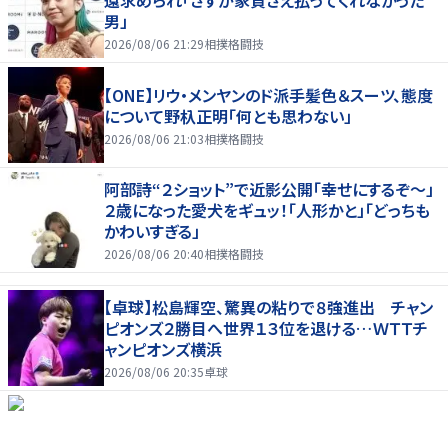
還求められ「さすが家賃さえ払ってくれなかった
男」
2026/08/06 21:29
相撲格闘技
【ONE】リウ・メンヤンのド派手髪色＆スーツ、態度
について野杁正明「何とも思わない」
2026/08/06 21:03
相撲格闘技
阿部詩“２ショット”で近影公開「幸せにするぞ〜」
２歳になった愛犬をギュッ！「人形かと」「どっちも
かわいすぎる」
2026/08/06 20:40
相撲格闘技
【卓球】松島輝空、驚異の粘りで８強進出 チャン
ピオンズ２勝目へ世界１３位を退ける…ＷＴＴチ
ャンピオンズ横浜
2026/08/06 20:35
卓球