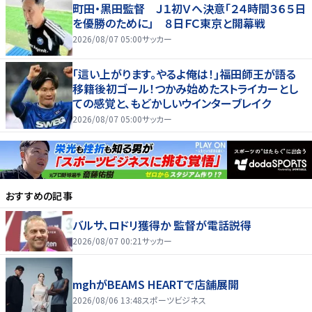
町田・黒田監督 Ｊ１初Ｖへ決意「２４時間３６５日
を優勝のために」 ８日ＦＣ東京と開幕戦
2026/08/07 05:00
サッカー
｢這い上がります。やるよ俺は！｣福田師王が語る
移籍後初ゴール！つかみ始めたストライカーとし
ての感覚と、もどかしいウインターブレイク
2026/08/07 05:00
サッカー
おすすめの記事
バルサ、ロドリ獲得か 監督が電話説得
2026/08/07 00:21
サッカー
mghがBEAMS HEARTで店舗展開
2026/08/06 13:48
スポーツビジネス