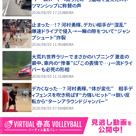
ツマンシップに称賛の声
2026/08/05 17:21
ABEMA
止まった…！？ 河村勇輝、デカい相手が“混乱”
爆速ドライブで侵入→一瞬の隙をついて“ジャン
プシュート”炸裂
2026/08/05 11:45
ABEMA
大荒れ世界ラリーでまさかのハプニング 激走の
最中、車内の“惨事”に「この表情で…」一流ドライ
バーも必死の形相
2026/08/05 11:31
ABEMA
デカくなった…？ 河村勇輝、“体が変化” 相手デ
ィフェンスを吹き飛ばす“力強いヒット”→鋭い反
転から“ターンアラウンドジャンパー”
2026/08/05 07:00
ABEMA