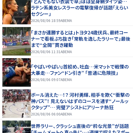
「とんでもない衣装で草」ほぼ全身網タイツ姿…
ラテン系美女レスラーの電撃復帰が話題「えらい
セクシー」
2026/08/06 18:59
ABEMA
「まさか連勝するとは」トヨタ24歳伏兵、最終コー
ナーで看板ぶち抜き「常軌を逸したラリーで」最後
まで“全開”貫き躍動
2026/08/06 11:31
ABEMA
「やばいやばい」首絞め、吐血…米マットで戦慄の
大暴走…ファン“ドン引き” 「普通に危険技」
2026/08/06 09:07
ABEMA
ボール消えた…！？ 河村勇輝、相手を欺く“衝撃の
神パス”！ 見えないはずのコースを通す“ノールッ
クタップ”… 完璧アシストにアリーナ熱狂
2026/08/06 06:00
ABEMA
世界ラリー、クラッシュ直後の“粋な光景”が話題
「チームメートへ真っ先に…」道端で捉えたスポー