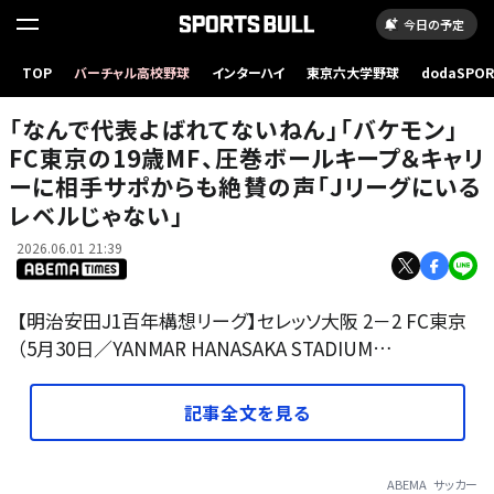
今日の予定
TOP
バーチャル高校野球
インターハイ
東京六大学野球
dodaSPO
（新しいタブ
「なんで代表よばれてないねん」「バケモン」
FC東京の19歳MF、圧巻ボールキープ＆キャリ
ーに相手サポからも絶賛の声「Jリーグにいる
レベルじゃない」
2026.06.01 21:39
【明治安田J1百年構想リーグ】セレッソ大阪 2－2 FC東京
（5月30日／YANMAR HANASAKA STADIUM…
記事全文を見る
ABEMA
サッカー