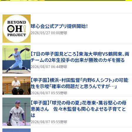
球心会公式アプリ提供開始！
2026/05/27 00:00
野球
【7日の甲子園見どころ】東海大甲府VS鶴岡東、両
チームの2年生投手の出来が勝敗のカギを握る
2026/08/07 06:44
野球
【甲子園】横浜・村田監督「内野６人シフト」の可能
性を示唆「確率の問題だと思うんですが…」
2026/08/07 05:55
野球
【甲子園】「球児の母の夏」花巻東・萬谷堅心の母
恵美さん 佐々木監督も関心をよせる子育てと
は
2026/08/07 05:55
野球