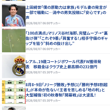
上田綺世「僕の原動力は家族」モデル妻の発言が
一部で騒動に…渦中の男気投稿に「安心です」の
声
2026/08/07 06:00
サッカー
「100点満点」マリノス谷村海那、完璧ムーブ→“裏
抜け弾”「これぞ9番」「興奮する！」相手守備のギャ
ップを狙う”斜めの抜け出し”
2026/08/07 06:00
サッカー
レアル、19歳コートジボワール代表FW獲得発
表 移籍金はクラブ史上最高額の231億円
2026/08/07 05:30
サッカー
8月8・9日｢Jリーグ勝敗｣予想(1)｢勝利予想8割超
え｣ド本命が危ない！王者を苦しめる｢地の利｣と
大型補強！初の秋春制｢開幕戦｣は大波乱！
2026/08/07 05:30
サッカー