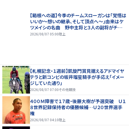
【箱根への道】今季のチームスローガンは「覚悟は
いいか～想いの継承、そして頂点へ～」由来はケ
ツメイシの名曲 野中主将と３人の副将がチーム
を引っ張る…夏合宿特集第１弾、国学院大
2026/08/07 05:00
陸上
【札幌記念・１週前】凱旋門賞見据えるアドマイヤ
テラと新コンビの坂井瑠星騎手が手応え「イメー
ジしていた通り」
2026/08/07 07:00
その他競技
４００Ｍ障害で１７歳・後藤大樹が予選突破 Ｕ１
８世界記録保持者の優勝候補…Ｕ２０世界選手
権
2026/08/07 04:10
陸上