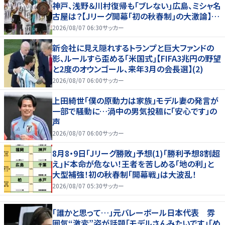
神戸、浅野＆川村復帰も｢ブレない｣広島、ミシャ名
古屋は？【Jリーグ開幕｢初の秋春制｣の大激論】
(2)
2026/08/07 06:30
サッカー
新会社に見え隠れするトランプと巨大ファンドの
影、ルールすら歪める｢米国式｣【FIFA3兆円の野望
と2度のオウンゴール、来年3月の会長選】(2)
2026/08/07 06:00
サッカー
上田綺世「僕の原動力は家族」モデル妻の発言が
一部で騒動に…渦中の男気投稿に「安心です」の
声
2026/08/07 06:00
サッカー
8月8・9日｢Jリーグ勝敗｣予想(1)｢勝利予想8割超
え｣ド本命が危ない！王者を苦しめる｢地の利｣と
大型補強！初の秋春制｢開幕戦｣は大波乱！
2026/08/07 05:30
サッカー
「誰かと思って…」元バレーボール日本代表 雰
囲気“激変”姿が話題「モデルさんみたいです」「め