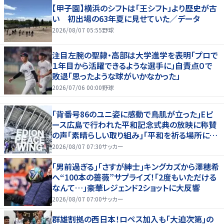
【甲子園】横浜のシフトは「王シフト」より歴史が古
い 初出場の63年夏に見せていた／データ
2026/08/07 05:55
野球
注目左腕の聖隷・高部は大学進学を表明「プロで
１年目から活躍できるような選手に」自責点０で
敗退「思ったような球がいかなかった」
2026/07/06 00:00
野球
｢背番号86のユニ姿に感動で鳥肌が立った｣Eピ
ース広島で行われた平和記念式典の放映に称賛
の声｢素晴らしい取り組み｣｢平和を祈る場所に相
応しい｣
2026/08/07 07:30
サッカー
｢男前過ぎる｣｢さすが紳士｣キングカズから澤穂希
へ“100本の薔薇”サプライズ！｢2度もいただける
なんて…｣豪華レジェンド2ショットに大反響
2026/08/07 07:00
サッカー
群雄割拠の西日本！ロペス加入も｢大迫次第｣の