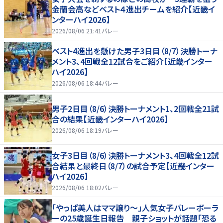
金蘭会高などベスト４進出チームを紹介【近畿イ
ンターハイ2026】
2026/08/06 21:41
バレー
ベスト4進出を懸けた男子3日目（8/7）決勝トーナ
メント3、4回戦全12試合をご紹介【近畿インター
ハイ2026】
2026/08/06 18:44
バレー
男子2日目（8/6）決勝トーナメント1、2回戦全21試
合の結果【近畿インターハイ2026】
2026/08/06 18:19
バレー
女子3日目（8/6）決勝トーナメント3、4回戦全12試
合結果と最終日（8/7）の試合予定【近畿インター
ハイ2026】
2026/08/06 18:02
バレー
「やっぱ美人はママ譲り～」人気女子バレーボーラ
ーの25歳誕生日報告 親子ショットが話題「恐る