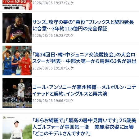
2026/08/06 19:37
バスケ
サンズ、攻守の要の”悪役”ブルックスと契約延長
に合意…3年約115億円の完全保証
2026/08/06 19:23
バスケ
「第34回日・韓・中ジュニア交流競技会」の大会ロ
スターが発表…中部大第一から馬越ら3名が選出
2026/08/06 19:18
バスケ
コール・アンソニーが豪州移籍…メルボルン・ユナ
イテッドと契約、イングルスと再共演
2026/08/06 19:06
バスケ
「あらお綺麗で」「最高の暑中見舞いです」２５歳美
人ゴルファーが雰囲気一変 美麗浴衣姿に反響
「どこのモデルさんですか？」