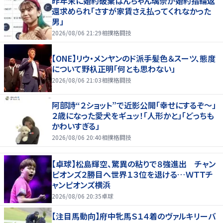
昨年末に婚約破棄ぱんちゃん璃奈が婚約指輪返
還求められ「さすが家賃さえ払ってくれなかった
男」
2026/08/06 21:29
相撲格闘技
【ONE】リウ・メンヤンのド派手髪色＆スーツ、態度
について野杁正明「何とも思わない」
2026/08/06 21:03
相撲格闘技
阿部詩“２ショット”で近影公開「幸せにするぞ〜」
２歳になった愛犬をギュッ！「人形かと」「どっちも
かわいすぎる」
2026/08/06 20:40
相撲格闘技
【卓球】松島輝空、驚異の粘りで８強進出 チャン
ピオンズ２勝目へ世界１３位を退ける…ＷＴＴチ
ャンピオンズ横浜
2026/08/06 20:35
卓球
【注目馬動向】府中牝馬Ｓ１４着のヴァルキリーバ