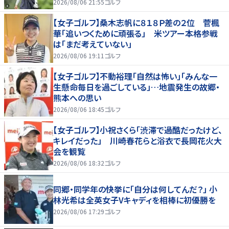
2026/08/06 21:55
ゴルフ
【女子ゴルフ】桑木志帆に８１８Ｐ差の２位 菅楓
華「追いつくために頑張る」 米ツアー本格参戦
は「まだ考えていない」
2026/08/06 19:11
ゴルフ
【女子ゴルフ】不動裕理「自然は怖い」「みんな一
生懸命毎日を過ごしている」…地震発生の故郷・
熊本への思い
2026/08/06 18:45
ゴルフ
【女子ゴルフ】小祝さくら「渋滞で過酷だったけど、
キレイだった」 川崎春花らと浴衣で長岡花火大
会を観覧
2026/08/06 18:32
ゴルフ
同郷・同学年の快挙に「自分は何してんだ？」 小
林光希は全英女子Vキャディを相棒に初優勝を
2026/08/06 17:29
ゴルフ