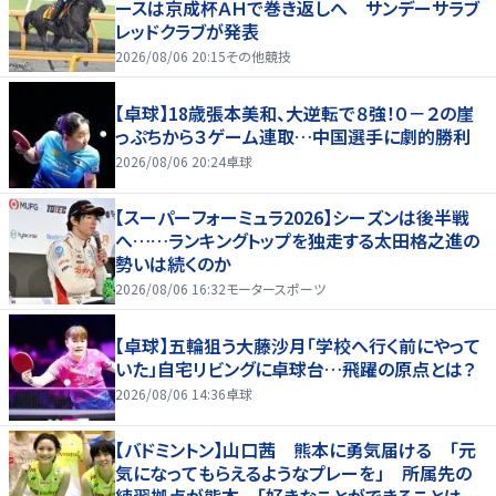
ースは京成杯ＡＨで巻き返しへ サンデーサラブ
レッドクラブが発表
2026/08/06 20:15
その他競技
【卓球】18歳張本美和、大逆転で８強！０－２の崖
っぷちから３ゲーム連取…中国選手に劇的勝利
2026/08/06 20:24
卓球
【スーパーフォーミュラ2026】シーズンは後半戦
へ……ランキングトップを独走する太田格之進の
勢いは続くのか
2026/08/06 16:32
モータースポーツ
【卓球】五輪狙う大藤沙月「学校へ行く前にやって
いた」自宅リビングに卓球台…飛躍の原点とは？
2026/08/06 14:36
卓球
【バドミントン】山口茜 熊本に勇気届ける 「元
気になってもらえるようなプレーを」 所属先の