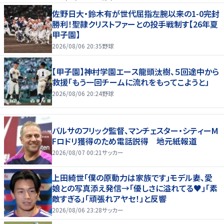
佐野日大・鈴木有が世代屈指左腕以来の1-0完封
勝利！聖隷クリストファーとの投手戦制す【26年夏
甲子園】
2026/08/06 20:35
野球
【甲子園】神村学園エース龍頭汰樹、５回途中から
救援「もう一回チームに流れをもってこようと」
2026/08/06 20:24
野球
バルサのフリック監督、マンチェスター・シティーM
Fロドリ獲得のため電話説得 地元紙報道
2026/08/07 00:21
サッカー
上田綺世「僕の原動力は家族です」モデル妻、愛
娘との写真添え発信→「優しさに溢れてる♥」「素
敵すぎる」「頑張れアヤセ！」と反響
2026/08/06 23:28
サッカー