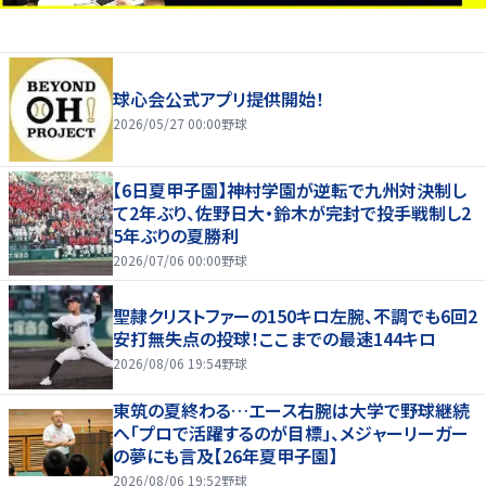
球心会公式アプリ提供開始！
2026/05/27 00:00
野球
【6日夏甲子園】神村学園が逆転で九州対決制し
て2年ぶり、佐野日大・鈴木が完封で投手戦制し2
5年ぶりの夏勝利
2026/07/06 00:00
野球
聖隷クリストファーの150キロ左腕、不調でも6回2
安打無失点の投球！ここまでの最速144キロ
2026/08/06 19:54
野球
東筑の夏終わる…エース右腕は大学で野球継続
へ「プロで活躍するのが目標」、メジャーリーガー
の夢にも言及【26年夏甲子園】
2026/08/06 19:52
野球