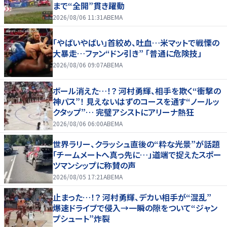
まで“全開”貫き躍動
2026/08/06 11:31
ABEMA
「やばいやばい」首絞め、吐血…米マットで戦慄の
大暴走…ファン“ドン引き” 「普通に危険技」
2026/08/06 09:07
ABEMA
ボール消えた…！？ 河村勇輝、相手を欺く“衝撃の
神パス”！ 見えないはずのコースを通す“ノールッ
クタップ”… 完璧アシストにアリーナ熱狂
2026/08/06 06:00
ABEMA
世界ラリー、クラッシュ直後の“粋な光景”が話題
「チームメートへ真っ先に…」道端で捉えたスポー
ツマンシップに称賛の声
2026/08/05 17:21
ABEMA
止まった…！？ 河村勇輝、デカい相手が“混乱”
爆速ドライブで侵入→一瞬の隙をついて“ジャン
プシュート”炸裂