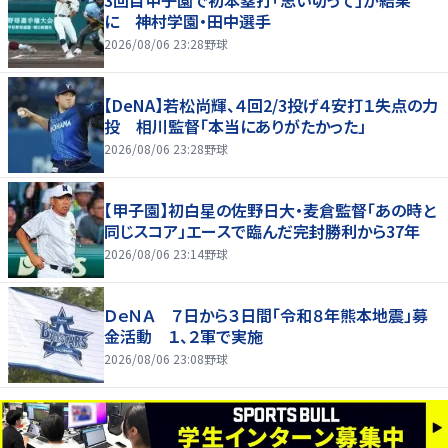
3回目甲子園で初本塁打「思い切って」が結果
に 神村学園・田中選手
2026/08/06 23:28
野球
【DeNA】若松尚輝、４回2/3投げ４安打１失点の力
投 相川監督「本当にありがたかった」
2026/08/06 23:28
野球
【甲子園】初白星の佐野日大・麦倉監督「あの時と
同じスコア」エースで臨んだ完封勝利から37年
2026/08/06 23:14
野球
ＤｅＮＡ ７日から３日間「令和８年熊本地震」募
金活動 １、２軍で実施
2026/08/06 23:08
野球