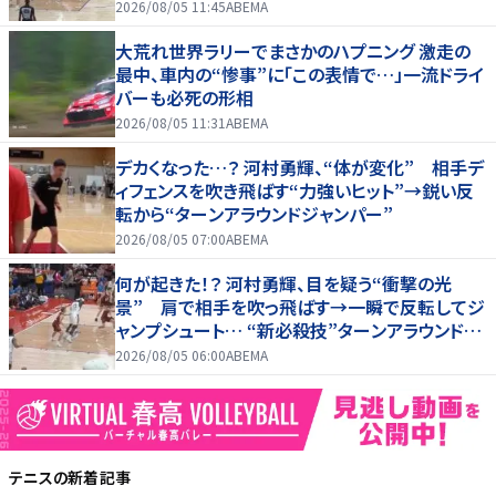
2026/08/05 11:45
ABEMA
大荒れ世界ラリーでまさかのハプニング 激走の
最中、車内の“惨事”に「この表情で…」一流ドライ
バーも必死の形相
2026/08/05 11:31
ABEMA
デカくなった…？ 河村勇輝、“体が変化” 相手デ
ィフェンスを吹き飛ばす“力強いヒット”→鋭い反
転から“ターンアラウンドジャンパー”
2026/08/05 07:00
ABEMA
何が起きた！？ 河村勇輝、目を疑う“衝撃の光
景” 肩で相手を吹っ飛ばす→一瞬で反転してジ
ャンプシュート… “新必殺技”ターンアラウンドジ
ャンパー炸裂
2026/08/05 06:00
ABEMA
テニス
の新着記事