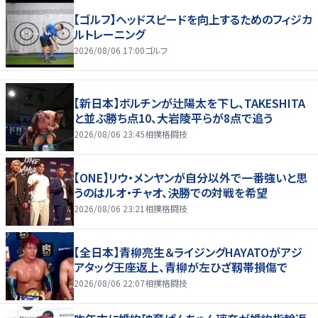
【ゴルフ】ヘッドスピードを向上するためのフィジカ
ルトレーニング
2026/08/06 17:00
ゴルフ
【新日本】ボルチンが辻陽太を下し、TAKESHITA
と並ぶ勝ち点10、大岩陵平らが8点で追う
2026/08/06 23:45
相撲格闘技
【ONE】リウ・メンヤンが自分以外で一番強いと思
うのはルオ・チャオ、決勝での対戦を希望
2026/08/06 23:21
相撲格闘技
【全日本】青柳亮生＆ライジングHAYATOがアジ
アタッグ王座返上、青柳が左ひざ靱帯損傷で
2026/08/06 22:07
相撲格闘技