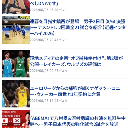
べしDNAです」
2026/08/06 05:20
バレー
連覇を目指す鎮西が登場 男子2日目（8/6）決勝
トーナメント1、2回戦全21試合を紹介【近畿インタ
ーハイ2026】
2026/08/05 20:43
バレー
現地メディアの企画“オフ補強格付け”、第2弾が
公開…レイカーズ、ウルブズの評価は
2026/08/06 20:27
バスケ
ユーロリーグからの補強が続くナゲッツ…ロニ
ー・ウォーカー四世と1年契約に合意
2026/08/06 19:43
バスケ
『ABEMA』で八村塁＆河村勇輝の共演を無料生中
継へ…男子日本代表の強化試合2試合を放送