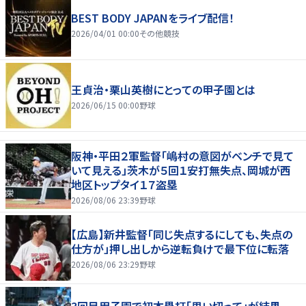
BEST BODY JAPANをライブ配信！
2026/04/01 00:00
その他競技
王貞治・栗山英樹にとっての甲子園とは
2026/06/15 00:00
野球
阪神・平田２軍監督「嶋村の意図がベンチで見て
いて見える」茨木が５回１安打無失点、岡城が西
地区トップタイ１７盗塁
2026/08/06 23:39
野球
【広島】新井監督「同じ失点するにしても、失点の
仕方が」押し出しから逆転負けで最下位に転落
2026/08/06 23:29
野球