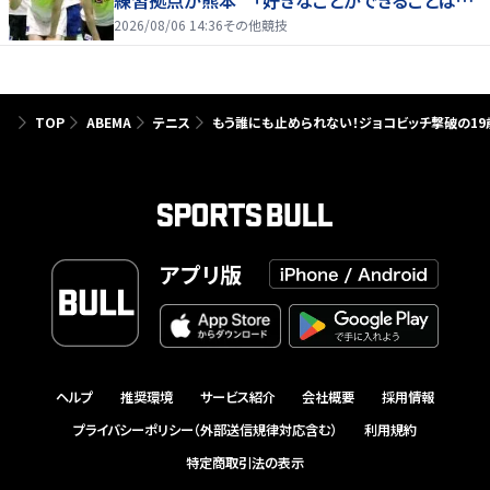
練習拠点が熊本 「好きなことができることは当
たり前じゃない」
2026/08/06 14:36
その他競技
TOP
ABEMA
テニス
もう誰にも止められない！ジョコビッチ撃破の19
アプリ版
ヘルプ
推奨環境
サービス紹介
会社概要
採用情報
プライバシーポリシー（外部送信規律対応含む）
利用規約
特定商取引法の表示