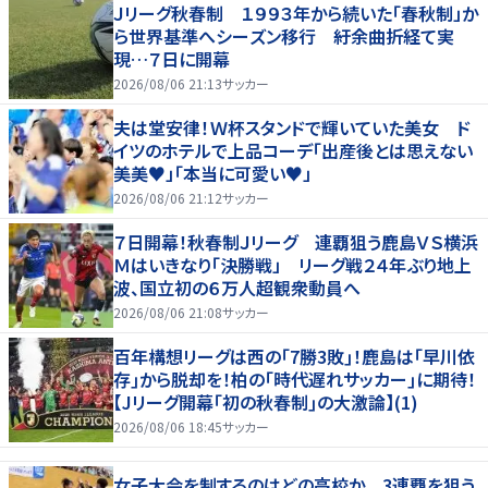
Ｊリーグ秋春制 １９９３年から続いた「春秋制」か
ら世界基準へシーズン移行 紆余曲折経て実
現…７日に開幕
2026/08/06 21:13
サッカー
夫は堂安律！Ｗ杯スタンドで輝いていた美女 ド
イツのホテルで上品コーデ「出産後とは思えない
美美♥」「本当に可愛い♥」
2026/08/06 21:12
サッカー
７日開幕！秋春制Ｊリーグ 連覇狙う鹿島ＶＳ横浜
Ｍはいきなり「決勝戦」 リーグ戦２４年ぶり地上
波、国立初の６万人超観衆動員へ
2026/08/06 21:08
サッカー
百年構想リーグは西の｢7勝3敗｣！鹿島は｢早川依
存｣から脱却を！柏の｢時代遅れサッカー｣に期待！
【Jリーグ開幕｢初の秋春制｣の大激論】(1)
2026/08/06 18:45
サッカー
女子大会を制するのはどの高校か 3連覇を狙う