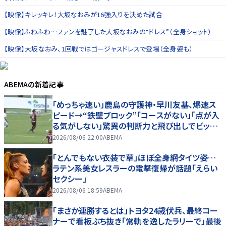
【映像】キレッキレ！大坂なおみが16強入りを決めた試合
【映像】ふわふわ…ファンを魅了した大坂なおみの“ドレス”（全身ショット）
【映像】大坂なおみ、1回戦ではゴージャスドレスで登場（全身姿も）
ABEMA
の新着記事
「めっちゃ速い」鹿島の守護神・早川友基、爆速ス
ピード→“鉄壁ブロック”「コースがない」「点が入
る気がしない」驚異の判断力と飛び出しでビッグ
セーブ
2026/08/06 22:00
ABEMA
「とんでもない衣装で草」ほぼ全身網タイツ姿…
ラテン系美女レスラーの電撃復帰が話題「えらい
セクシー」
2026/08/06 18:59
ABEMA
「まさか連勝するとは」トヨタ24歳伏兵、最終コー
ナーで看板ぶち抜き「常軌を逸したラリーで」最後