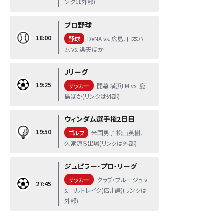
ンクは外部)
プロ野球
18:00
野球
DeNA vs. 広島、日本ハ
ム vs. 楽天ほか
Jリーグ
19:25
サッカー
開幕 横浜FM vs. 鹿
島ほか(リンクは外部)
ウィンダム選手権2日目
19:50
ゴルフ
米国男子 松山英樹、
久常涼ら出場(リンクは外部)
ジュピラー・プロ・リーグ
サッカー
クラブ・ブルージュ v
27:45
s. コルトレイク(倍井謙)(リンクは
外部)