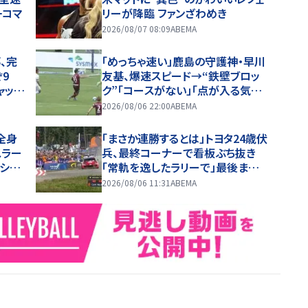
一コマ
リーが降臨 ファンざわめき
2026/08/07 08:09
ABEMA
、完
「めっちゃ速い」鹿島の守護神・早川
9
友基、爆速スピード→“鉄壁ブロッ
ャップ
ク”「コースがない」「点が入る気が
しない」驚異の判断力と飛び出しで
2026/08/06 22:00
ABEMA
ビッグセーブ
全身
「まさか連勝するとは」トヨタ24歳伏
スラー
兵、最終コーナーで看板ぶち抜き
シ
「常軌を逸したラリーで」最後ま
で“全開”貫き躍動
2026/08/06 11:31
ABEMA