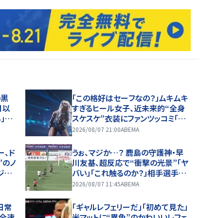
の黒
「この格好はセーフなの？」ムキムキ
月以
すぎるヒール女子、近未来的“全身
」馴
スケスケ”衣装にファンツッコミ「着
ているけど着ていない感…」
2026/08/07 21:00
ABEMA
ー、ド
うぉ、マジか…？ 鹿島の守護神・早
”のノ
川友基、超反応で“衝撃の光景”「ヤ
ジュ
バい」「これ触るのか？」相手選手ド
ン引き→右手一本“スーパーセー
2026/08/07 11:45
ABEMA
ブ”
日常
「ギャルレフェリーだ」「初めて見た」
を全速
米マットに“異色”のかわいいレフェ