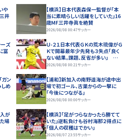
いや
【横浜】日本代表森保一監督が「本
、三井
当に素晴らしい活躍をしていた」16
歳MF三井寺眞を絶賛
2026/08/08 00:47
サッカー
シーズ
Ｕ-２１日本代表ＧＫの荒木琉偉がＧ
に冨
Ｋで開幕最年少先発も３失点「良く
ない結果。課題、反省が多い」 ほろ
苦いＪ１デビュー
2026/08/08 00:21
サッカー
「ガン
【浦和】新加入の南野遥海が途中出
みしめ
場で初ゴール、古巣からの一撃に
「今後につながる」
2026/08/08 00:00
サッカー
加入が
【横浜】「足がつらなかったら勝てて
いた場
いた」逆転負けも谷村海那２得点に
「個人の収穫はでかい」
2026/08/07 23:55
サッカー