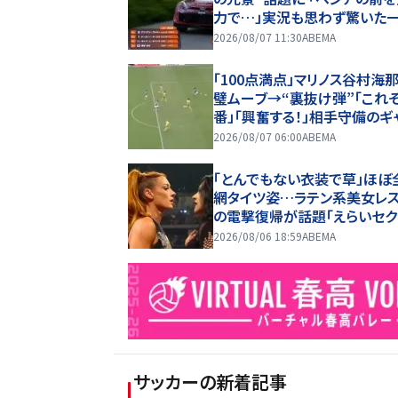
力で…」実況も思わず驚いた
2026/08/07 11:30
ABEMA
「100点満点」マリノス谷村海那
璧ムーブ→“裏抜け弾”「これぞ
番」「興奮する！」相手守備のギ
を狙う”斜めの抜け出し”
2026/08/07 06:00
ABEMA
「とんでもない衣装で草」ほぼ
網タイツ姿…ラテン系美女レ
の電撃復帰が話題「えらいセク
ー」
2026/08/06 18:59
ABEMA
サッカー
の新着記事