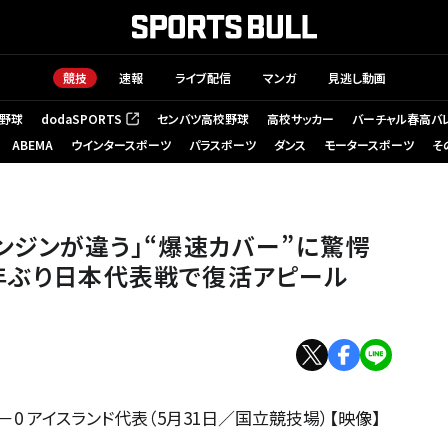
競技
速報
ライブ配信
マンガ
見逃し動画
野球
dodaSPORTS
センバツ高校野球
高校サッカー
バーチャル春高バ
（新しいタブで開く）
ABEMA
ウインタースポーツ
パラスポーツ
ダンス
モータースポーツ
そ
エンジンが違う」“爆速カバー”に驚愕
年ぶり日本代表戦で復活アピール
1－0 アイスランド代表（5月31日／国立競技場）【映像】