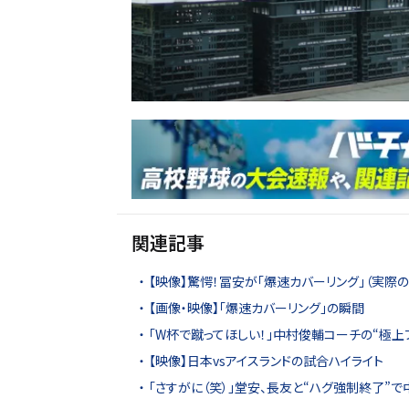
関連記事
【映像】驚愕！冨安が「爆速カバーリング」（実際の
【画像・映像】「爆速カバーリング」の瞬間
「W杯で蹴ってほしい！」中村俊輔コーチの“極上
【映像】日本vsアイスランドの試合ハイライト
「さすがに（笑）」堂安、長友と“ハグ強制終了”