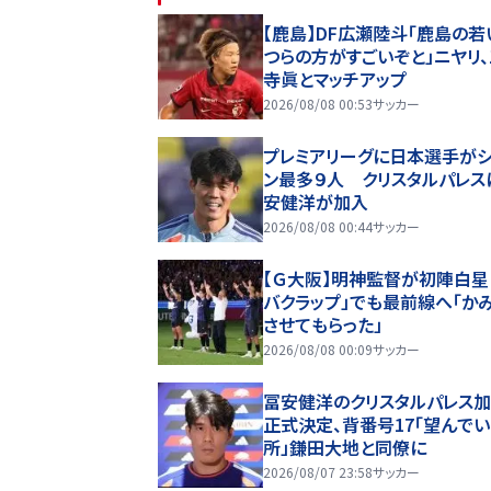
【鹿島】DF広瀬陸斗「鹿島の若
つらの方がすごいぞと」ニヤリ
寺眞とマッチアップ
2026/08/08 00:53
サッカー
プレミアリーグに日本選手が
ン最多９人 クリスタルパレス
安健洋が加入
2026/08/08 00:44
サッカー
【Ｇ大阪】明神監督が初陣白星
バクラップ」でも最前線へ「か
させてもらった」
2026/08/08 00:09
サッカー
冨安健洋のクリスタルパレス
正式決定、背番号17「望んで
所」鎌田大地と同僚に
2026/08/07 23:58
サッカー