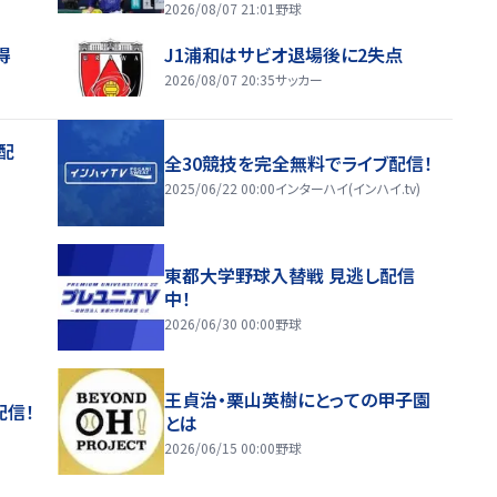
2026/08/07 21:01
野球
得
J1浦和はサビオ退場後に2失点
2026/08/07 20:35
サッカー
配
全30競技を完全無料でライブ配信！
2025/06/22 00:00
インターハイ(インハイ.tv)
東都大学野球入替戦 見逃し配信
中！
2026/06/30 00:00
野球
王貞治・栗山英樹にとっての甲子園
配信！
とは
2026/06/15 00:00
野球