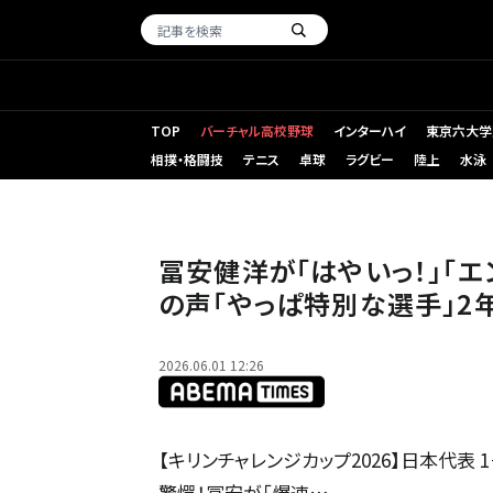
TOP
バーチャル高校野球
インターハイ
東京六大学
相撲・格闘技
テニス
卓球
ラグビー
陸上
水泳
冨安健洋が「はやいっ！」「
の声「やっぱ特別な選手」2
2026.06.01 12:26
【キリンチャレンジカップ2026】日本代表 
驚愕！冨安が「爆速…