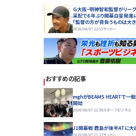
Ｇ大阪・明神智和監督がリー
采配で６年ぶり開幕白星発進
「監督の方が背負うものは大き
選手時代より嬉しいかもしれな
2026/08/07 23:55
サッカー
おすすめの記事
mghがBEAMS HEARTで一
開始
2026/08/07 21:38
スポーツビジネス
J1開幕戦 鹿島が後半ATに大
2026/08/07 21:37
サッカー