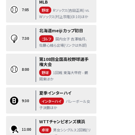
MLB
7:05
野球
Rソックス(吉田正尚) vs.
Wソックス(村上宗隆)(8:10)ほか
北海道meiji カップ初日
7:30
ゴルフ
国内女子 吉澤柚月、
佐藤心結ら出場(リンクは外部)
第108回全国高校野球選手
権大会
8:00
野球
1回戦 東海大甲府 - 鶴
岡東ほか
夏季インターハイ
9:30
インターハイ
バレーボール女
子決勝ほか
WTTチャンピオンズ横浜
11:00
卓球
男女シングルス2回戦(リ