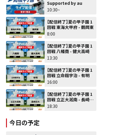
Supported by au
10:30~
【配信終了】夏の甲子園 1
回戦 東海大甲府 - 鶴岡東
8:00
【配信終了】夏の甲子園 1
回戦 八幡商 - 健大高崎
13:30
【配信終了】夏の甲子園 1
回戦 立命館宇治 - 有明
16:00
【配信終了】夏の甲子園 1
回戦 立正大淞南 - 長崎日
大
18:30
今日の予定