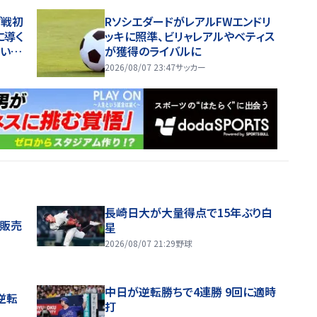
グ戦初
RソシエダードがレアルFWエンドリ
に導く
ッキに照準、ビリャレアルやベティス
い。
が獲得のライバルに
い」
2026/08/07 23:47
サッカー
長崎日大が大量得点で15年ぶり白
般販売
星
2026/08/07 21:29
野球
中日が逆転勝ちで4連勝 9回に適時
逆転
打