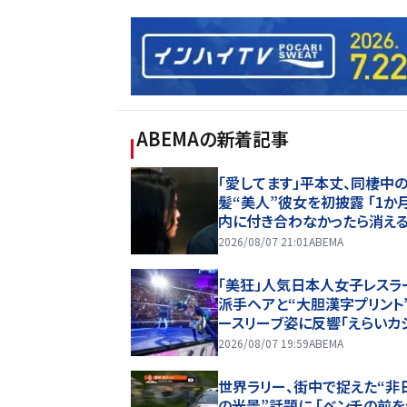
ABEMA
の新着記事
「愛してます」平本丈、同棲中
髪“美人”彼女を初披露 「1か
内に付き合わなかったら消える
れ初めも
2026/08/07 21:01
ABEMA
「美狂」人気日本人女子レスラ
派手ヘアと“大胆漢字プリント
ースリーブ姿に反響「えらいカ
アルやな」
2026/08/07 19:59
ABEMA
世界ラリー、街中で捉えた“非
の光景”話題に 「ベンチの前