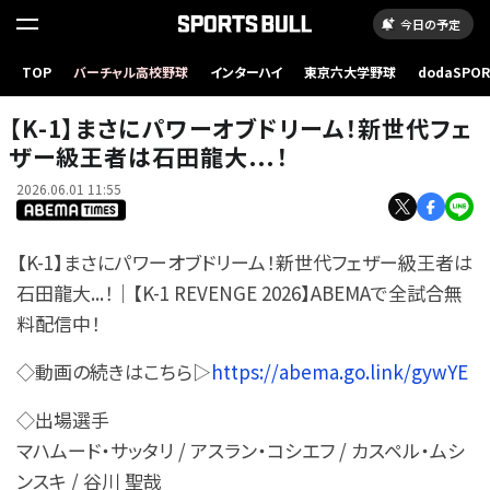
今日の予定
TOP
バーチャル高校野球
インターハイ
東京六大学野球
dodaSPO
（新しいタブ
【K-1】まさにパワーオブドリーム！新世代フェ
ザー級王者は石田龍大...！
2026.06.01 11:55
【K-1】まさにパワーオブドリーム！新世代フェザー級王者は
石田龍大...！｜【K-1 REVENGE 2026】ABEMAで全試合無
料配信中！
◇動画の続きはこちら▷
https://abema.go.link/gywYE
◇出場選手
マハムード・サッタリ / アスラン・コシエフ / カスペル・ムシ
ンスキ / 谷川 聖哉