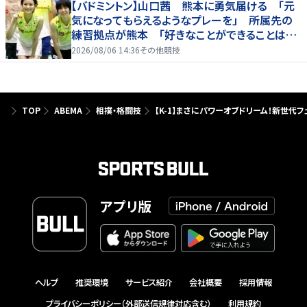
【バドミントン】山口茜 熊本に勇気届ける 「元
気になってもらえるようなプレーを」 所属先の
練習拠点が熊本 「好きなことができることは当
たり前じゃない」
2026/08/06 14:36
その他競技
TOP
ABEMA
相撲・格闘技
【K-1】まさにパワーオブドリーム！新世代フ
アプリ版
ヘルプ
推奨環境
サービス紹介
会社概要
採用情報
プライバシーポリシー（外部送信規律対応含む）
利用規約