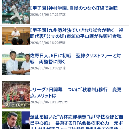
【甲子園】神村学園、自慢のつなぐ打線で逆転
2026/08/06 17:21
野球
【甲子園】九州勢対決でいきなり試合が動く 福
岡代表「公立の雄」東筑の平山護が先頭打者弾
2026/08/06 16:20
野球
佐野日大、6日に初戦 聖隷クリストファーと対
戦 両監督に聞く
2026/08/06 13:02
野球
Ｊリーグ７日開幕 ついに「秋春制」移行 変更
点、メリットは
2026/08/06 18:18
サッカー
混乱を招いた“W杯売却構想”は「卑怯なほど自
己中心的」 暴落するFIFA会長の求心力 元ポ
ルトガル代表フィーゴは猛烈批判「今すぐ追放す