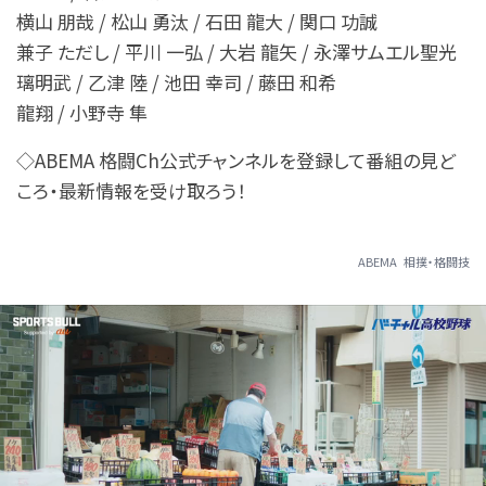
横山 朋哉 / 松山 勇汰 / 石田 龍大 / 関口 功誠
兼子 ただし / 平川 一弘 / 大岩 龍矢 / 永澤サムエル聖光
璃明武 / 乙津 陸 / 池田 幸司 / 藤田 和希
龍翔 / 小野寺 隼
◇ABEMA 格闘Ch公式チャンネルを登録して番組の見ど
ころ・最新情報を受け取ろう！
ABEMA
相撲・格闘技