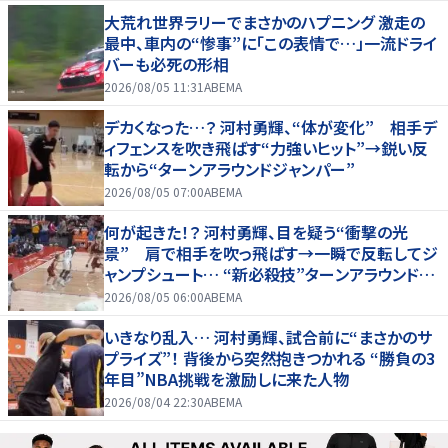
大荒れ世界ラリーでまさかのハプニング 激走の
最中、車内の“惨事”に「この表情で…」一流ドライ
バーも必死の形相
2026/08/05 11:31
ABEMA
デカくなった…？ 河村勇輝、“体が変化” 相手デ
ィフェンスを吹き飛ばす“力強いヒット”→鋭い反
転から“ターンアラウンドジャンパー”
2026/08/05 07:00
ABEMA
何が起きた！？ 河村勇輝、目を疑う“衝撃の光
景” 肩で相手を吹っ飛ばす→一瞬で反転してジ
ャンプシュート… “新必殺技”ターンアラウンドジ
ャンパー炸裂
2026/08/05 06:00
ABEMA
いきなり乱入… 河村勇輝、試合前に“まさかのサ
プライズ”！ 背後から突然抱きつかれる “勝負の3
年目”NBA挑戦を激励しに来た人物
2026/08/04 22:30
ABEMA