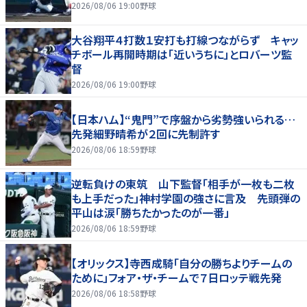
2026/08/06 19:00
野球
大谷翔平４打数１安打も打線つながらず キャッ
チボール再開時期は「近いうちに」とロバーツ監
督
2026/08/06 19:00
野球
【日本ハム】“鬼門”で序盤から劣勢強いられる…
先発細野晴希が２回に先制許す
2026/08/06 18:59
野球
逆転負けの東筑 山下監督「相手が一枚も二枚
も上手だった」神村学園の強さに言及 先頭弾の
平山は涙「勝ちたかったのが一番」
2026/08/06 18:59
野球
【オリックス】寺西成騎「自分の勝ちよりチームの
ために」フォア・ザ・チームで７日ロッテ戦先発
2026/08/06 18:58
野球