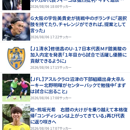
べきだ」
2026/08/06 18:00
サッカー
Ｇ大阪の宇佐美貴史が挑戦中のボランチに「選択
肢を持てたり、チャレンジができれば。提案として
言った」
2026/08/06 17:22
サッカー
【Ｊ１清水】修徳高のＵ-１７日本代表ＭＦ舘美駿の
加入内定を発表「１年目から試合で活躍し優勝に
貢献できるように」
2026/08/06 17:15
サッカー
【ＪＦＬ】アスルクラロ沼津の下部組織出身大卒ル
ーキー北野明暉がセンターバックで勉強中「まず
は試合に出ること」
2026/08/06 17:08
サッカー
柏・熊坂光希 右膝の大けがを乗り越えて本格復
帰「コンディションは上がってきている」再び代表
に返り咲きへ
2026/08/06 17:07
サッカー