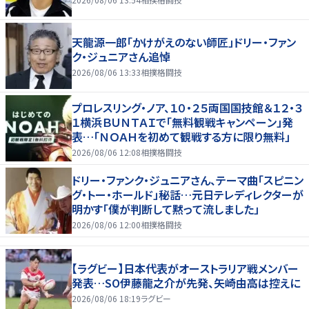
天龍源一郎「かけがえのない師匠」ドリー・ファン
ク・ジュニアさん追悼
2026/08/06 13:33
相撲格闘技
プロレスリング・ノア、１０・２５両国国技館＆１２・３
１横浜ＢＵＮＴＡＩで「無料観戦キャンペーン」発
表…「ＮＯＡＨを初めて観戦する方に限り無料」
2026/08/06 12:08
相撲格闘技
ドリー・ファンク・ジュニアさん、テーマ曲「スピニン
グ・トー・ホールド」秘話…元日テレディレクターが
明かす「僕が判断して黙って流しました」
2026/08/06 12:00
相撲格闘技
【ラグビー】日本代表がオーストラリア戦メンバー
発表…SO伊藤龍之介が先発、矢崎由高は控えに
2026/08/06 18:19
ラグビー