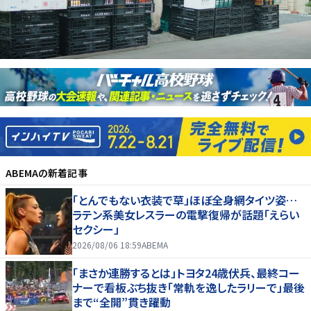
ABEMA
の新着記事
「とんでもない衣装で草」ほぼ全身網タイツ姿…
ラテン系美女レスラーの電撃復帰が話題「えらい
セクシー」
2026/08/06 18:59
ABEMA
「まさか連勝するとは」トヨタ24歳伏兵、最終コー
ナーで看板ぶち抜き「常軌を逸したラリーで」最後
まで“全開”貫き躍動