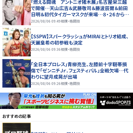
「燃える闘魂 アントニオ猪木展」名古屋栄三越
で開催…天山広吉＆武藤敬司＆藤波辰爾＆前田
日明＆初代タイガーマスクが来場…８・２６から９・
７まで
2026/08/06 09:49
相撲・格闘技
【SSPW】スパークラッシュがMIRAIとトリオ結成、
天麗皇希の初参戦も決定
2026/08/06 09:36
相撲・格闘技
「全日本プロレス」青柳亮生、左膝前十字靭帯損
傷で「ゼンニチＪｒ．フェスティバル」全戦欠場…代
わりに望月成晃が出場
2026/08/06 09:26
相撲・格闘技
おすすめの記事