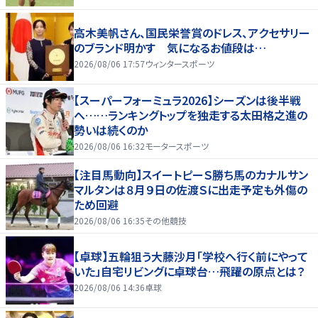
高木美帆さん、国民栄誉賞のドレス、アクセサリー
のブランド明かす 気になるお値段は…
2026/08/06 17:57
ウィンタースポーツ
【スーパーフォーミュラ2026】シーズンは後半戦
へ……ランキングトップを独走する太田格之進の
勢いは続くのか
2026/08/06 16:32
モータースポーツ
【注目馬動向】スイートピーＳ勝ち馬のカナルサン
マルタンは８月９日の佐渡Ｓに出走予定も外傷の
ため回避
2026/08/06 16:35
その他競技
【卓球】五輪狙う大藤沙月「学校へ行く前にやって
いた」自宅リビングに卓球台…飛躍の原点とは？
2026/08/06 14:36
卓球