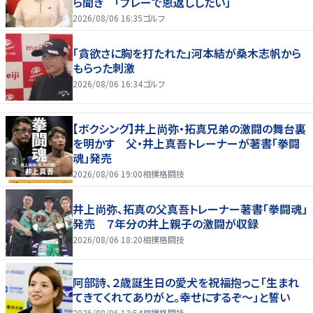
ら聞き 「プレーで恩返ししたい」
2026/08/06 16:35
ゴルフ
「貪欲さに胸を打たれた」河本結が桑木志帆から
もらった刺激
2026/08/06 16:34
ゴルフ
【ボクシング】井上尚弥・拓真兄弟の激闘の舞台裏
を明かす 父・井上真吾トレーナーが著書「拳闘
魂」発売
2026/08/06 19:00
相撲格闘技
井上尚弥、拓真の父真吾トレーナー著書「拳闘魂」
発売 ７年分の井上親子の激闘が収録
2026/08/06 18:20
相撲格闘技
阿部詩、２歳誕生日の愛犬を祝福抱っこ「生まれ
てきてくれてありがと。幸せにするぞ～」と誓い
2026/08/06 13:54
相撲格闘技