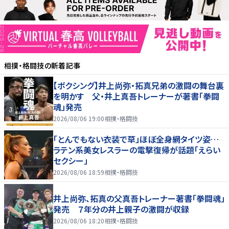
相撲・格闘技
の新着記事
【ボクシング】井上尚弥・拓真兄弟の激闘の舞台裏
を明かす 父・井上真吾トレーナーが著書「拳闘
魂」発売
2026/08/06 19:00
相撲・格闘技
「とんでもない衣装で草」ほぼ全身網タイツ姿…
ラテン系美女レスラーの電撃復帰が話題「えらい
セクシー」
2026/08/06 18:59
相撲・格闘技
井上尚弥、拓真の父真吾トレーナー著書「拳闘魂」
発売 ７年分の井上親子の激闘が収録
2026/08/06 18:20
相撲・格闘技