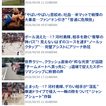
2026/08/06 11:31
ABEMA
「やばいやばい」首絞め、吐血…米マットで戦慄の
大暴走…ファン“ドン引き” 「普通に危険技」
2026/08/06 09:07
ABEMA
ボール消えた…！？ 河村勇輝、相手を欺く“衝撃の
神パス”！ 見えないはずのコースを通す“ノールッ
クタップ”… 完璧アシストにアリーナ熱狂
2026/08/06 06:00
ABEMA
世界ラリー、クラッシュ直後の“粋な光景”が話題
「チームメートへ真っ先に…」道端で捉えたスポー
ツマンシップに称賛の声
2026/08/05 17:21
ABEMA
止まった…！？ 河村勇輝、デカい相手が“混乱”
爆速ドライブで侵入→一瞬の隙をついて“ジャン
プシュート”炸裂
2026/08/05 11:45
ABEMA