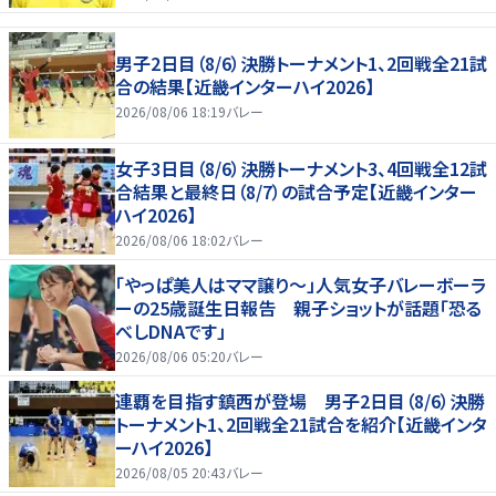
男子2日目（8/6）決勝トーナメント1、2回戦全21試
合の結果【近畿インターハイ2026】
2026/08/06 18:19
バレー
女子3日目（8/6）決勝トーナメント3、4回戦全12試
合結果と最終日（8/7）の試合予定【近畿インター
ハイ2026】
2026/08/06 18:02
バレー
「やっぱ美人はママ譲り～」人気女子バレーボーラ
ーの25歳誕生日報告 親子ショットが話題「恐る
べしDNAです」
2026/08/06 05:20
バレー
連覇を目指す鎮西が登場 男子2日目（8/6）決勝
トーナメント1、2回戦全21試合を紹介【近畿インタ
ーハイ2026】
2026/08/05 20:43
バレー