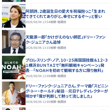
阿部詩、２歳誕生日の愛犬を祝福抱っこ「生まれ
てきてくれてありがと。幸せにするぞ～」と誓い
2026/08/06 13:54
相撲・格闘技
天龍源一郎「かけがえのない師匠」ドリー・ファン
ク・ジュニアさん追悼
2026/08/06 13:33
相撲・格闘技
プロレスリング・ノア、１０・２５両国国技館＆１２・３
１横浜ＢＵＮＴＡＩで「無料観戦キャンペーン」発
表…「ＮＯＡＨを初めて観戦する方に限り無料」
2026/08/06 12:08
相撲・格闘技
ドリー・ファンク・ジュニアさん、テーマ曲「スピニン
グ・トー・ホールド」秘話…元日テレディレクターが
明かす「僕が判断して黙って流しました」
2026/08/06 12:00
相撲・格闘技