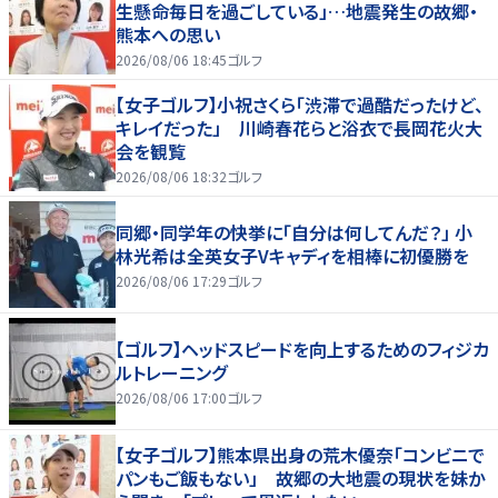
生懸命毎日を過ごしている」…地震発生の故郷・
熊本への思い
2026/08/06 18:45
ゴルフ
【女子ゴルフ】小祝さくら「渋滞で過酷だったけど、
キレイだった」 川崎春花らと浴衣で長岡花火大
会を観覧
2026/08/06 18:32
ゴルフ
同郷・同学年の快挙に「自分は何してんだ？」 小
林光希は全英女子Vキャディを相棒に初優勝を
2026/08/06 17:29
ゴルフ
【ゴルフ】ヘッドスピードを向上するためのフィジカ
ルトレーニング
2026/08/06 17:00
ゴルフ
【女子ゴルフ】熊本県出身の荒木優奈「コンビニで
パンもご飯もない」 故郷の大地震の現状を妹か