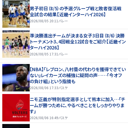
男子初日（8/5）の予選グループ戦と敗者復活戦
全試合の結果【近畿インターハイ2026】
2026/08/05 20:11
バレー
準決勝進出チームが決まる女子3日目（8/6）決勝
トーナメント3、4回戦全12試合をご紹介【近畿イン
ターハイ2026】
2026/08/05 17:31
バレー
【NBA】「レブロン、八村塁の代わりを獲得できてい
ない」レイカーズの補強に疑問の声……「今オフ
の負け組」という指摘も
2026/08/06 17:33
バスケ
ニモ正義が特別指定選手として熊本に加入…「チ
ームが勝つために、やるべきことをしっかりやりま
す」
2026/08/06 16:49
バスケ