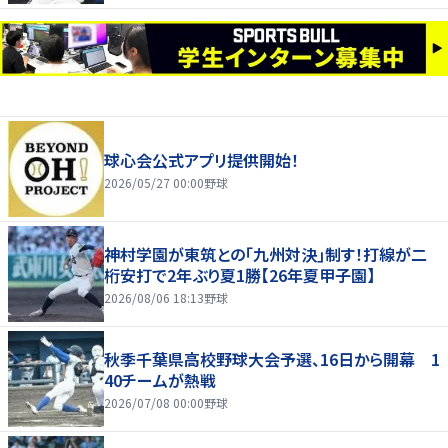
球心会公式アプリ提供開始！
2026/05/27 00:00
野球
神村学園が東筑との｢九州対決｣制す！打線が二
桁安打で2年ぶり夏1勝【26年夏甲子園】
2026/08/06 18:13
野球
秋季千葉県高校野球大会予選、16日から開幕 1
40チームが熱戦
2026/07/08 00:00
野球