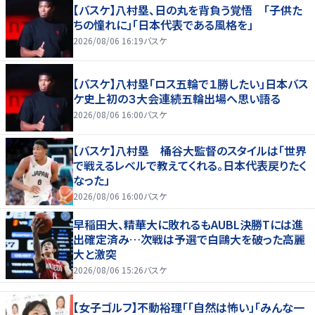
【バスケ】八村塁、日の丸を背負う覚悟 「子供た
ちの憧れに」「日本代表である風格を」
2026/08/06 16:19
バスケ
【バスケ】八村塁「ロス五輪で１勝したい」日本バス
ケ史上初の３大会連続五輪出場へ思い語る
2026/08/06 16:00
バスケ
【バスケ】八村塁 桶谷大監督のスタイルは「世界
で戦えるレベルで教えてくれる。日本代表戻りたく
なった」
2026/08/06 16:00
バスケ
早稲田大、精華大に敗れるもAUBL決勝Tには進
出確定済み…次戦は予選で白鷗大を破った高麗
大と激突
2026/08/06 15:26
バスケ
【女子ゴルフ】不動裕理「「自然は怖い」「みんな一