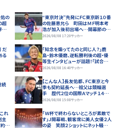
圭佑の
“東京対決”先発にＦＣ東京新１０番
の超
の佐藤恵允ら 町田はＭＦ明本考
界が
浩が加入後初出場へ…開幕節の先
りゃ
発が発表
2026/08/08 17:20
サッカー
 だ
｢知念を煽ってたのと同じ人？｣鹿
ある
島・鈴木優磨、逆転勝利後の超・優
等生インタビューが話題！｢試合中
とのギャップw｣｢礼儀正しいイケメ
2026/08/08 16:40
サッカー
ン」
【こんな人】長友佑都、ＦＣ東京と今
役続
季も契約延長へ…祖父は競輪選
手 歴代２位の国際Ａマッチ１４６
試合出場
2026/08/08 15:08
サッカー
これ
「Ｗ杯で終わらないところが素敵で
副主
す」Ｊ開幕戦、観客席に美人女優２人
契約延
の姿 笑顔２ショットにネット騒然