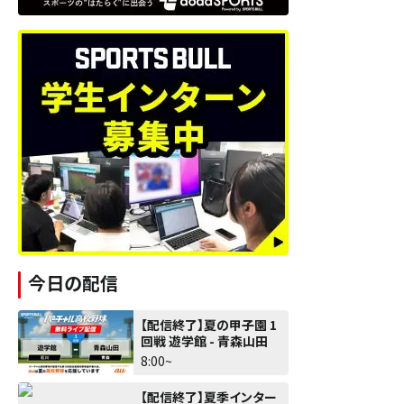
今日の配信
【配信終了】夏の甲子園 1
回戦 遊学館 - 青森山田
8:00~
【配信終了】夏季インター