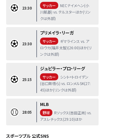
サッカー
NECナイメヘン(小
23:30
川航基) vs. テルスターほか(リン
クは外部)
プリメイラ・リーガ
サッカー
ギマラインス vs. ア
23:30
ロウカ(福井太智)(26:00)ほか(リ
ンクは外部)
ジュピラー・プロ・リーグ
サッカー
シント=トロイデン
25:15
(谷口彰悟ら) vs. ロンメルSK(27:
45)ほか(リンクは外部)
MLB
28:05
野球
Rソックス(吉田正尚) vs.
アスレチックス(29:10)ほか
スポーツブル 公式SNS