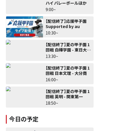
ハイ バレーボールほか
9:00~
【配信終了】応援甲子園
Supported by au
10:30~
【配信終了】夏の甲子園 1
回戦 白樺学園 - 東日大昌
平
13:30~
【配信終了】夏の甲子園 1
回戦 日本文理 - 大分商
16:00~
【配信終了】夏の甲子園 1
回戦 英明 - 関東第一
18:50~
今日の予定