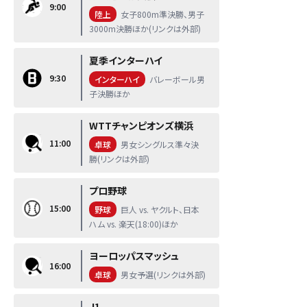
9:00
陸上
女子800m準決勝、男子
3000m決勝ほか(リンクは外部)
夏季インターハイ
9:30
インターハイ
バレーボール男
子決勝ほか
WTTチャンピオンズ横浜
11:00
卓球
男女シングルス準々決
勝(リンクは外部)
プロ野球
15:00
野球
巨人 vs. ヤクルト、日本
ハム vs. 楽天(18:00)ほか
ヨーロッパスマッシュ
16:00
卓球
男女予選(リンクは外部)
J1