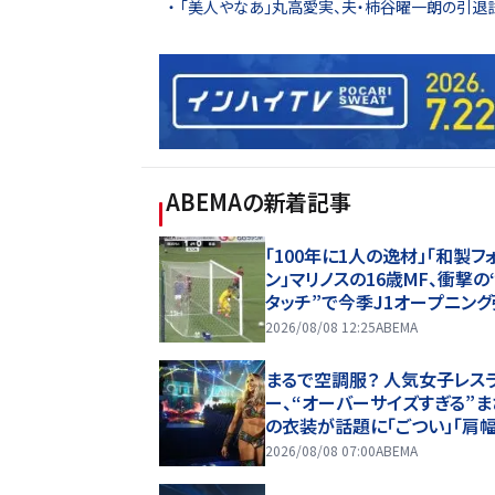
「美人やなあ」丸高愛実、夫・柿谷曜一朗の引退
ABEMA
の新着記事
「100年に1人の逸材」「和製フ
ン」マリノスの16歳MF、衝撃の
タッチ”で今季J1オープニング
記録ずくめのデビュー戦初ゴ
2026/08/08 12:25
ABEMA
「歴史を作りよった」
まるで空調服？ 人気女子レス
ー、“オーバーサイズすぎる”ま
の衣装が話題に「ごつい」「肩
ドすご」
2026/08/08 07:00
ABEMA