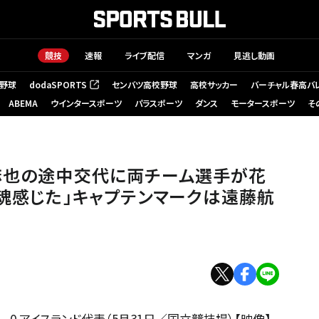
競技
速報
ライブ配信
マンガ
見逃し動画
野球
dodaSPORTS
センバツ高校野球
高校サッカー
バーチャル春高バ
（新しいタブで開く）
ABEMA
ウインタースポーツ
パラスポーツ
ダンス
モータースポーツ
そ
麻也の途中交代に両チーム選手が花
「魂感じた」キャプテンマークは遠藤航
1－0 アイスランド代表（5月31日／国立競技場）【映像】