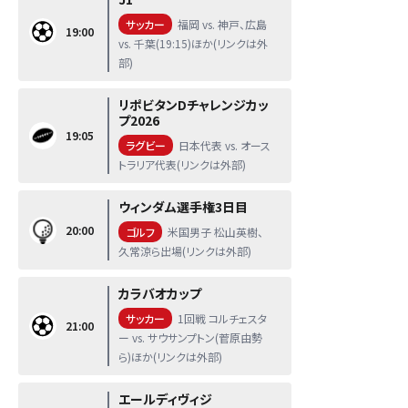
サッカー
福岡 vs. 神戸、広島
19:00
vs. 千葉(19:15)ほか(リンクは外
部)
リポビタンDチャレンジカッ
プ2026
19:05
ラグビー
日本代表 vs. オース
トラリア代表(リンクは外部)
ウィンダム選手権3日目
20:00
ゴルフ
米国男子 松山英樹、
久常涼ら出場(リンクは外部)
カラバオカップ
サッカー
1回戦 コルチェスタ
21:00
ー vs. サウサンプトン(菅原由勢
ら)ほか(リンクは外部)
エールディヴィジ