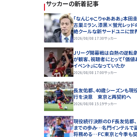
サッカー
の新着記事
｢なんじゃこりゃあああ｣本田
古巣ミラン、漆黒×蛍光レッド
絶クールな新サードユニに世
熱狂｢サードなのにズルい｣｢こ
2026/08/08 17:30
サッカー
かっけえわ｣
Ｊリーグ開幕戦は白熱の逆転劇
が観客、視聴者にとって「価値
イベント」になっていたか
2026/08/08 17:00
サッカー
長友佑都、40歳シーズンも現
行を決意 東京と再契約へ
2026/08/08 15:19
サッカー
現役続行決断のＤＦ長友佑都、
までの歩み…名門インテルで
将務める…ＦＣ東京と今季も