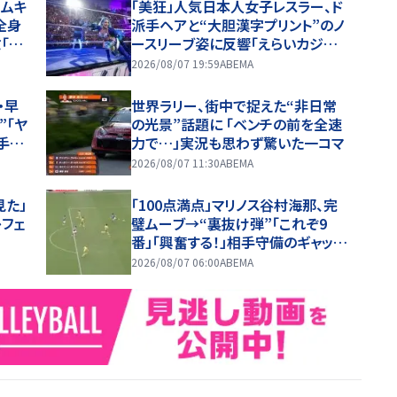
キムキ
「美狂」人気日本人女子レスラー、ド
全身
派手ヘアと“大胆漢字プリント”のノ
「着
ースリーブ姿に反響「えらいカジュ
アルやな」
2026/08/07 19:59
ABEMA
・早
世界ラリー、街中で捉えた“非日常
”「ヤ
の光景”話題に 「ベンチの前を全速
手ド
力で…」実況も思わず驚いた一コマ
セー
2026/08/07 11:30
ABEMA
見た」
「100点満点」マリノス谷村海那、完
レフェ
璧ムーブ→“裏抜け弾”「これぞ9
番」「興奮する！」相手守備のギャップ
を狙う”斜めの抜け出し”
2026/08/07 06:00
ABEMA