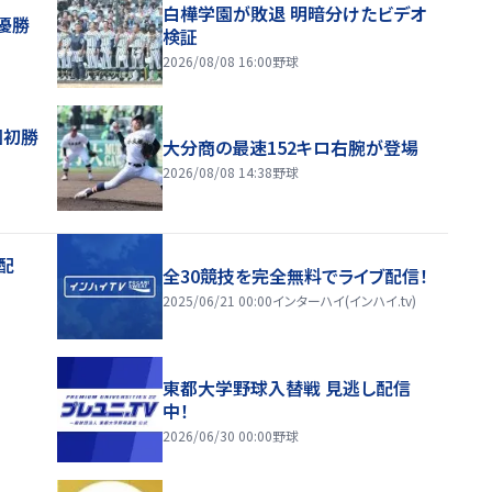
白樺学園が敗退 明暗分けたビデオ
優勝
検証
2026/08/08 16:00
野球
園初勝
大分商の最速152キロ右腕が登場
2026/08/08 14:38
野球
配
全30競技を完全無料でライブ配信！
2025/06/21 00:00
インターハイ(インハイ.tv)
東都大学野球入替戦 見逃し配信
中！
2026/06/30 00:00
野球