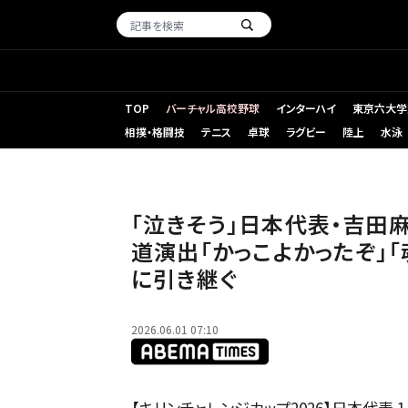
TOP
バーチャル高校野球
インターハイ
東京六大学
相撲・格闘技
テニス
卓球
ラグビー
陸上
水泳
「泣きそう」日本代表・吉田
道演出「かっこよかったぞ」
に引き継ぐ
2026.06.01 07:10
【キリンチャレンジカップ2026】日本代表 