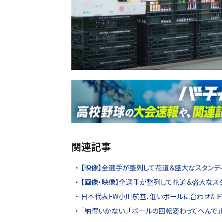
関連記事
【映像】全選手が整列して花道＆盛大なスタンデ
【画像・映像】全選手が整列して花道＆盛大なス
日本代表FW小川航基、低いボールに合わせたド
「納得いかない」「ボールの回転変わってへんで