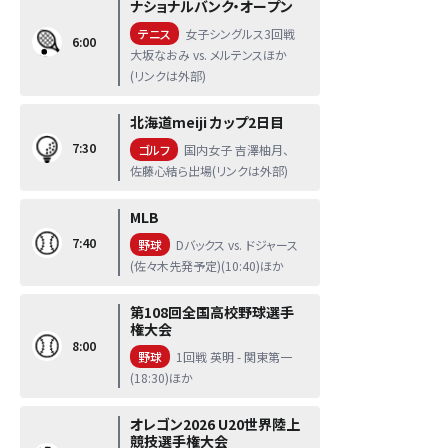
ナショナルバンク・オープン
テニス
女子シングルス3回戦
6:00
大坂なおみ vs. メルテンスほか
(リンクは外部)
北海道meiji カップ2日目
7:30
ゴルフ
国内女子 吉澤柚月、
佐藤心結ら出場(リンクは外部)
MLB
7:40
野球
Dバックス vs. ドジャース
(佐々木先発予定)(10:40)ほか
第108回全国高校野球選手
権大会
8:00
野球
1回戦 英明 - 関東第一
(18:30)ほか
オレゴン2026 U20世界陸上
競技選手権大会