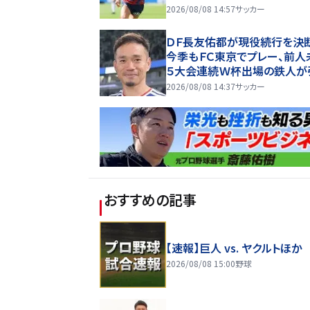
長へ
2026/08/08 14:57
サッカー
ＤＦ長友佑都が現役続行を
今季もＦＣ東京でプレー、前人
５大会連続Ｗ杯出場の鉄人が
も選択肢に熟考の末に
2026/08/08 14:37
サッカー
おすすめの記事
【速報】巨人 vs. ヤクルトほか
2026/08/08 15:00
野球