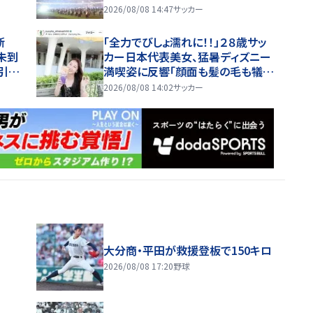
「なぬ！？普通の席で」「めちゃめちゃ
2026/08/08 14:47
サッカー
最上級に可愛すぎ」
決断
「全力でびしょ濡れに！！」２８歳サッ
未到
カー日本代表美女、猛暑ディズニー
引退
満喫姿に反響「顔面も髪の毛も犠牲
にして」ずぶ濡れショットに騒然「水
2026/08/08 14:02
サッカー
も滴る」「女優さんかと」
大分商・平田が救援登板で150キロ
2026/08/08 17:20
野球