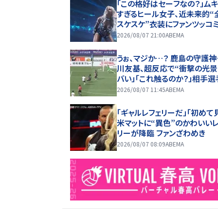
「この格好はセーフなの？」ム
すぎるヒール女子、近未来的“
スケスケ”衣装にファンツッコミ
ているけど着ていない感…」
2026/08/07 21:00
ABEMA
うぉ、マジか…？ 鹿島の守護神
川友基、超反応で“衝撃の光景
バい」「これ触るのか？」相手選
ン引き→右手一本“スーパー
2026/08/07 11:45
ABEMA
ブ”
「ギャルレフェリーだ」「初めて
米マットに“異色”のかわいい
リーが降臨 ファンざわめき
2026/08/07 08:09
ABEMA