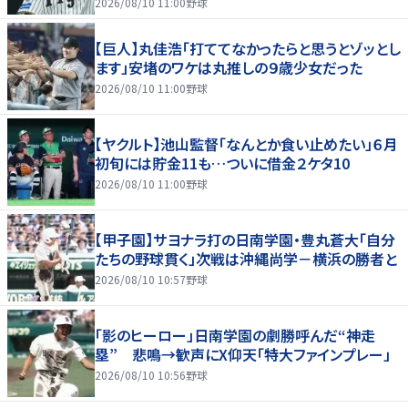
2026/08/10 11:00
野球
【巨人】丸佳浩「打ててなかったらと思うとゾッとし
ます」安堵のワケは丸推しの９歳少女だった
2026/08/10 11:00
野球
【ヤクルト】池山監督「なんとか食い止めたい」６月
初旬には貯金11も…ついに借金２ケタ10
2026/08/10 11:00
野球
【甲子園】サヨナラ打の日南学園・豊丸蒼大「自分
たちの野球貫く」次戦は沖縄尚学－横浜の勝者と
2026/08/10 10:57
野球
「影のヒーロー」日南学園の劇勝呼んだ“神走
塁” 悲鳴→歓声にX仰天「特大ファインプレー」
2026/08/10 10:56
野球