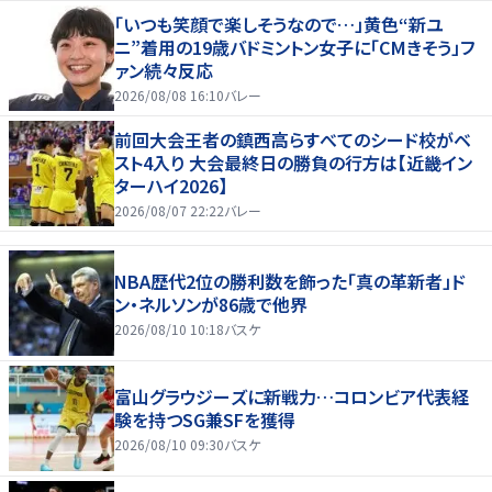
「いつも笑顔で楽しそうなので…」黄色“新ユ
ニ”着用の19歳バドミントン女子に「CMきそう」フ
ァン続々反応
2026/08/08 16:10
バレー
前回大会王者の鎮西高らすべてのシード校がベ
スト4入り 大会最終日の勝負の行方は【近畿イン
ターハイ2026】
2026/08/07 22:22
バレー
NBA歴代2位の勝利数を飾った「真の革新者」ド
ン・ネルソンが86歳で他界
2026/08/10 10:18
バスケ
富山グラウジーズに新戦力…コロンビア代表経
験を持つSG兼SFを獲得
2026/08/10 09:30
バスケ