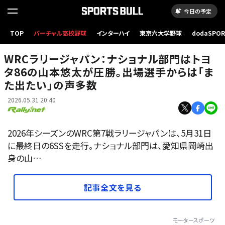
今日の予定
TOP
バーチャル高校野球
インターハイ
東京六大学野球
dodaSPO
Hiroaki Ibuki
（新しいタブ
WRCラリージャパン：ナショナル部門はトヨ
タ86の山本悠太が圧勝。出場選手からは「ま
た出たい」の声多数
2026.05.31 20:40
2026年シーズンのWRC第7戦ラリージャパンは、5月31日
に最終日の6SSを走行。ナショナル部門は、愛知県岡崎出
身の山…
記事全文を見る
モータースポーツ