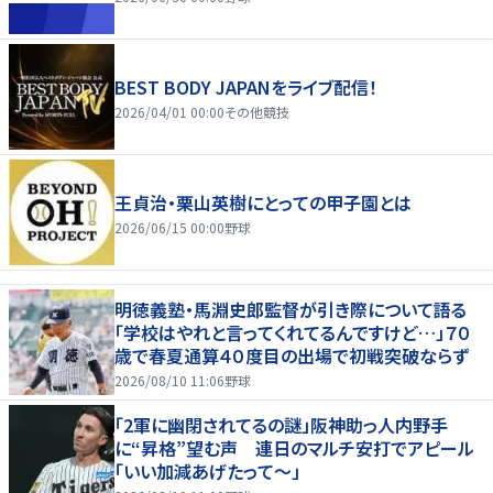
BEST BODY JAPANをライブ配信！
2026/04/01 00:00
その他競技
王貞治・栗山英樹にとっての甲子園とは
2026/06/15 00:00
野球
明徳義塾・馬淵史郎監督が引き際について語る
「学校はやれと言ってくれてるんですけど…」７０
歳で春夏通算４０度目の出場で初戦突破ならず
2026/08/10 11:06
野球
「2軍に幽閉されてるの謎」阪神助っ人内野手
に“昇格”望む声 連日のマルチ安打でアピール
「いい加減あげたって〜」