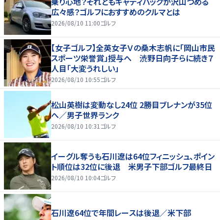
乗り心地？それともキャディバッグが沢山つめる
広々感？ゴルフにおすすめのクルマとは
2026/08/10 11:00
ゴルフ
【女子ゴルフ】全英女子Ｖの桑木志帆に「岡山市民
スポーツ栄誉賞」授与へ 渋野日向子らに続き７
人目「大変うれしい」
2026/08/10 10:55
ゴルフ
松山英樹は変動なし24位 2勝目ブレナンが35位
へ／男子世界ランク
2026/08/10 10:31
ゴルフ
イーグル奪うも石川遼は64位フィニッシュ、ポイン
ト順位は32位に後退 米男子下部ゴルフ最終日
2026/08/10 10:04
ゴルフ
石川遼64位で年間レースは後退／米下部