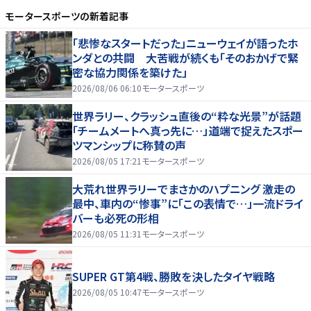
モータースポーツ
の新着記事
「悲惨なスタートだった」ニューウェイが語ったホ
ンダとの共闘 大苦戦が続くも「そのおかげで緊
密な協力関係を築けた」
2026/08/06 06:10
モータースポーツ
世界ラリー、クラッシュ直後の“粋な光景”が話題
「チームメートへ真っ先に…」道端で捉えたスポー
ツマンシップに称賛の声
2026/08/05 17:21
モータースポーツ
大荒れ世界ラリーでまさかのハプニング 激走の
最中、車内の“惨事”に「この表情で…」一流ドライ
バーも必死の形相
2026/08/05 11:31
モータースポーツ
SUPER GT第4戦、勝敗を決したタイヤ戦略
2026/08/05 10:47
モータースポーツ