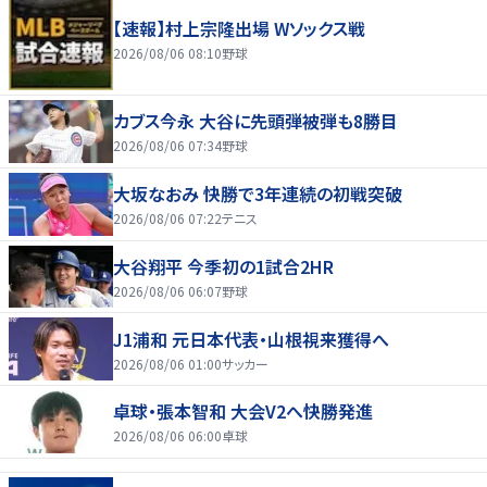
【速報】村上宗隆出場 Wソックス戦
2026/08/06 08:10
野球
カブス今永 大谷に先頭弾被弾も8勝目
2026/08/06 07:34
野球
大坂なおみ 快勝で3年連続の初戦突破
2026/08/06 07:22
テニス
大谷翔平 今季初の1試合2HR
2026/08/06 06:07
野球
J1浦和 元日本代表・山根視来獲得へ
2026/08/06 01:00
サッカー
卓球・張本智和 大会V2へ快勝発進
2026/08/06 06:00
卓球