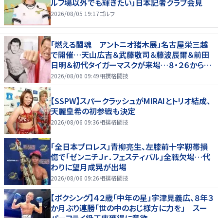
ルフ場以外でも輝きたい」日本記者クラブ会見
2026/08/05 19:17
ゴルフ
「燃える闘魂 アントニオ猪木展」名古屋栄三越
で開催…天山広吉＆武藤敬司＆藤波辰爾＆前田
日明＆初代タイガーマスクが来場…８・２６から９・
７まで
2026/08/06 09:49
相撲格闘技
【SSPW】スパークラッシュがMIRAIとトリオ結成、
天麗皇希の初参戦も決定
2026/08/06 09:36
相撲格闘技
「全日本プロレス」青柳亮生、左膝前十字靭帯損
傷で「ゼンニチＪｒ．フェスティバル」全戦欠場…代
わりに望月成晃が出場
2026/08/06 09:26
相撲格闘技
【ボクシング】４２歳「中年の星」宇津見義広、８年３
か月ぶり連勝「世の中のおじ様方に力を」 スー