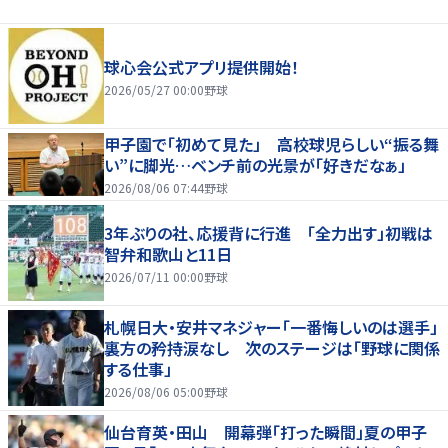
球心会公式アプリ提供開始！
2026/05/27 00:00
野球
甲子園で「初めて見た」 高校球児らしい“振る舞
い”に脚光…ベンチ前の光景が「好きだなぁ」
2026/08/06 07:44
野球
3年ぶりの社、応援背に行進 「全力出す」初戦は
智弁和歌山と11日
2026/07/11 00:00
野球
札幌日大・安井マネジャー「一番悔しいのは選手」
裏方の矜持涙なし 次のステージは「野球に関係
する仕事」
2026/08/06 05:00
野球
仙台育英・田山 開幕弾「打った瞬間」夏の甲子