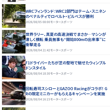
WRCフィンランド：WRC2部門はテーム・スニネン
のペナルティでロベルト・ビルベスが勝利
2026/08/05 08:00
モータースポーツ
世界ラリー、真夏の高速決戦でまさか…マシンが
激しく横転 乗員無事も“開始800mの出来事”に
衝撃走る
2026/08/04 21:42
モータースポーツ
F1ドライバーたちが芝の聖地で魅せたウィンブル
ドンスタイル
2026/08/04 18:30
モータースポーツ
回転寿司スシローとGAZOO Racingがコラボ！ G
Rの限定ミニカーがもらえるキャンペーンを実施
2026/08/04 16:15
モータースポーツ