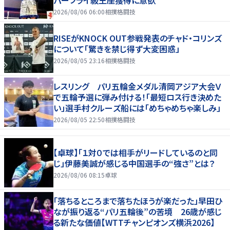
パーフライ級王座獲得に意欲
2026/08/06 06:00
相撲格闘技
RISEがKNOCK OUT参戦発表のチャド・コリンズ
について「驚きを禁じ得ず大変困惑」
2026/08/05 23:16
相撲格闘技
レスリング パリ五輪金メダル清岡アジア大会Ｖ
で五輪予選に弾み付ける！「最短ロス行き決めた
い」選手村クルーズ船には「めちゃめちゃ楽しみ」
2026/08/05 22:50
相撲格闘技
【卓球】「１対０では相手がリードしているのと同
じ」伊藤美誠が感じる中国選手の“強さ”とは？
2026/08/06 08:15
卓球
「落ちるところまで落ちたほうが楽だった」早田ひ
なが振り返る“パリ五輪後”の苦境 26歳が感じ
る新たな価値【WTTチャンピオンズ横浜2026】