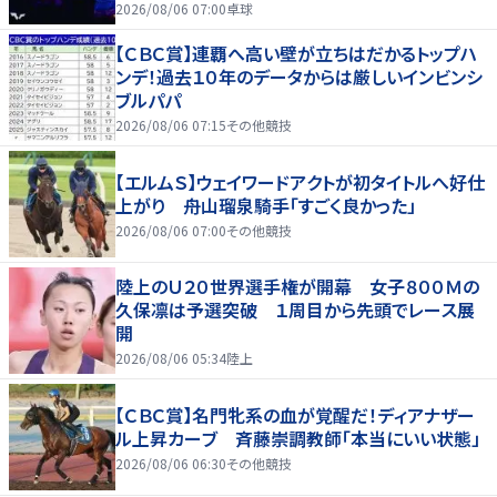
2026/08/06 07:00
卓球
【ＣＢＣ賞】連覇へ高い壁が立ちはだかるトップハ
ンデ！過去１０年のデータからは厳しいインビンシ
ブルパパ
2026/08/06 07:15
その他競技
【エルムＳ】ウェイワードアクトが初タイトルへ好仕
上がり 舟山瑠泉騎手「すごく良かった」
2026/08/06 07:00
その他競技
陸上のＵ２０世界選手権が開幕 女子８００Ｍの
久保凛は予選突破 １周目から先頭でレース展
開
2026/08/06 05:34
陸上
【ＣＢＣ賞】名門牝系の血が覚醒だ！ディアナザー
ル上昇カーブ 斉藤崇調教師「本当にいい状態」
2026/08/06 06:30
その他競技