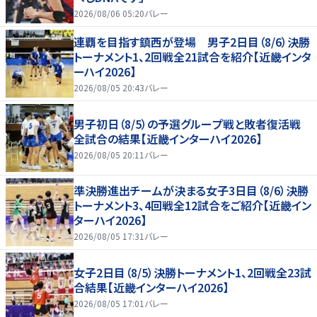
2026/08/06 05:20
バレー
連覇を目指す鎮西が登場 男子2日目（8/6）決勝
トーナメント1、2回戦全21試合を紹介【近畿インタ
ーハイ2026】
2026/08/05 20:43
バレー
男子初日（8/5）の予選グループ戦と敗者復活戦
全試合の結果【近畿インターハイ2026】
2026/08/05 20:11
バレー
準決勝進出チームが決まる女子3日目（8/6）決勝
トーナメント3、4回戦全12試合をご紹介【近畿イン
ターハイ2026】
2026/08/05 17:31
バレー
女子2日目（8/5）決勝トーナメント1、2回戦全23試
合結果【近畿インターハイ2026】
2026/08/05 17:01
バレー