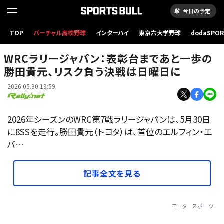
今日の予定
TOP
バーチャル高校野球
インターハイ
東京六大学野球
dodaSPO
Naoki Kobyashi
（新しいタブ
WRCラリージャパン：表彰台まであと一歩の
勝田貴元、リスク負う決戦は日曜日に
2026.05.30 19:59
2026年シーズンのWRC第7戦ラリージャパンは、5月30日
に8SSを走行。勝田貴元（トヨタ）は、首位のエルフィン・エ
バ…
記事全文を見る
モータースポーツ