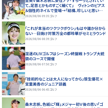
全英Ｖ桑木志帆に安住アナ「すらーっとされてい
て。足首とかものすごく細くて」 ヴィトンのピアス
＆個性的ネイルで登場→「結構、珍しいと思いま
す」
2026/08/06 09:35
ゴルフ
「これが本当のツクツクボウシ」もはや誰か分から
ない…日焼け対策万全の都玲華がセミとラウンド
2026/08/06 08:39
ゴルフ
混迷のLIVゴルフはシーズン終盤戦 トランプ大統
領のコースで開催
2026/08/06 07:50
ゴルフ
「技術的なことは大人になってから」笹生優花×
宮里美香のジュニア談義
2026/08/06 06:45
ゴルフ
桑木志帆、色紙に「輝」メジャー初Ｖ後の思い「ゴ