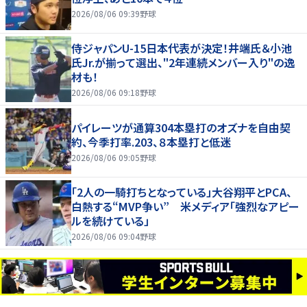
2026/08/06 09:39
野球
侍ジャパンU-15日本代表が決定！井端氏＆小池
氏Jr.が揃って選出、"2年連続メンバー入り"の逸
材も！
2026/08/06 09:18
野球
パイレーツが通算304本塁打のオズナを自由契
約、今季打率.203、８本塁打と低迷
2026/08/06 09:05
野球
「2人の一騎打ちとなっている」大谷翔平とPCA、
白熱する“MVP争い” 米メディア「強烈なアピー
ルを続けている」
2026/08/06 09:04
野球