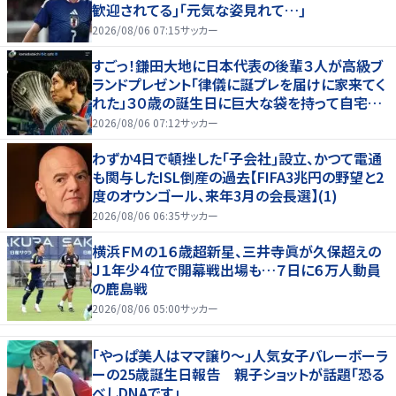
歓迎されてる｣｢元気な姿見れて…｣
2026/08/06 07:15
サッカー
すごっ！鎌田大地に日本代表の後輩３人が高級ブ
ランドプレゼント「律儀に誕プレを届けに家来てく
れた」３０歳の誕生日に巨大な袋を持って自宅訪
問
2026/08/06 07:12
サッカー
わずか4日で頓挫した｢子会社｣設立、かつて電通
も関与したISL倒産の過去【FIFA3兆円の野望と2
度のオウンゴール、来年3月の会長選】(1)
2026/08/06 06:35
サッカー
横浜ＦＭの１６歳超新星、三井寺眞が久保超えの
Ｊ１年少４位で開幕戦出場も…７日に６万人動員
の鹿島戦
2026/08/06 05:00
サッカー
「やっぱ美人はママ譲り～」人気女子バレーボーラ
ーの25歳誕生日報告 親子ショットが話題「恐る
べしDNAです」