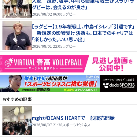
人超 姫野、坂手、中村ら豪華桜戦士がズラリ「ラ
グビーは、会えるのが良さ」
2026/08/02 06:00
ラグビー
【ラグビー】１９年桜戦士、中島イシレリ「引退です」
新規定の影響受け決断も、日本でのキャリアは
「楽しかった。いい思い出」
2026/08/01 22:05
ラグビー
おすすめの記事
mghがBEAMS HEARTで一般販売開始
2026/08/07 21:38
スポーツビジネス