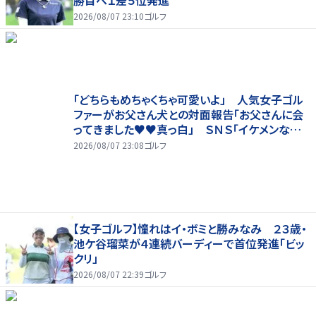
2026/08/07 23:10
ゴルフ
「どちらもめちゃくちゃ可愛いよ」 人気女子ゴル
ファーがお父さん犬との対面報告「お父さんに会
ってきました♥♥真っ白」 ＳＮＳ「イケメンなお
父さん」「白戸家入りするんですか？」
2026/08/07 23:08
ゴルフ
【女子ゴルフ】憧れはイ・ボミと勝みなみ ２３歳・
池ケ谷瑠菜が４連続バーディーで首位発進「ビッ
クリ」
2026/08/07 22:39
ゴルフ