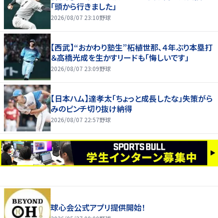
「頭から行きました」
2026/08/07 23:10
野球
【西武】“おかわり塾生”柘植世那、４年ぶり本塁打
＆高橋光成を生かすリードも「悔しいです」
2026/08/07 23:09
野球
【日本ハム】達孝太「ちょっと成長したな」失策がら
みのピンチ切り抜け納得
2026/08/07 22:57
野球
球心会公式アプリ提供開始！