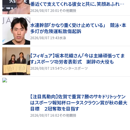
番近くで支えてくれる彼女と共に、笑顔あふれる
家庭を築いていきたい」
2026/08/07 20:01
その他競技
水連幹部「かなり重く受け止めている」 競泳・本
多灯が危険運転致傷起訴
2026/08/07 19:43
水泳
【フィギュア】坂本花織さん「今は主婦頑張ってま
す」スポーツ功労者表彰式 謝辞の大役も
2026/08/07 19:54
ウィンタースポーツ
【注目馬動向】佐賀で重賞７勝のサキドリトッケン
はスポーツ報知杯ロータスクラウン賞が秋の最大
目標 ２冠奪取を目指す
2026/08/07 16:02
その他競技