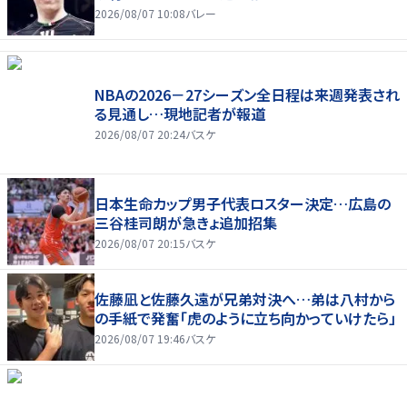
2026/08/07 10:08
バレー
NBAの2026－27シーズン全日程は来週発表され
る見通し…現地記者が報道
2026/08/07 20:24
バスケ
日本生命カップ男子代表ロスター決定…広島の
三谷桂司朗が急きょ追加招集
2026/08/07 20:15
バスケ
佐藤凪と佐藤久遠が兄弟対決へ…弟は八村から
の手紙で発奮「虎のように立ち向かっていけたら」
2026/08/07 19:46
バスケ