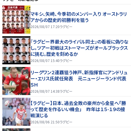
マキシ、矢崎、今季初のメンバー入り オーストラリ
アからの歴史的初勝利を狙う
2026/08/07 17:20
ラグビー
『ラグビー界最大のライバル同士』の看板に偽りな
し。ツアー初戦はストーマーズがオールブラックス
に挑む。歴史を刻めるか
2026/08/07 15:40
ラグビー
リーグワン２連覇狙う神戸、新指揮官にアンドリュ
ー・エリス氏就任発表 元ニュージーランド代表
ＳＨ
2026/08/07 14:38
ラグビー
【ラグビー】日本、過去全敗の豪州から金星へ「勝
って歴史を作るいい機会」 昨年は１５-１９の接
戦演じる
2026/08/06 21:50
ラグビー