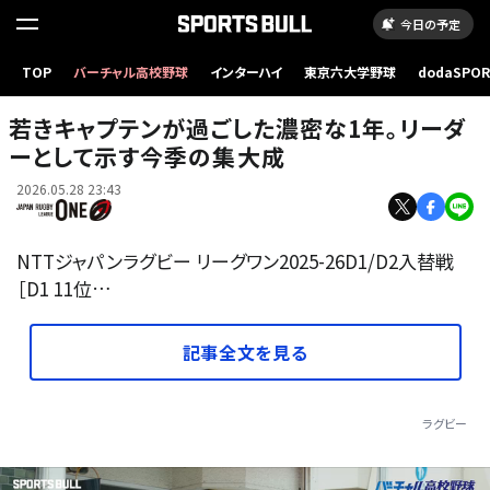
今日の予定
TOP
バーチャル高校野球
インターハイ
東京六大学野球
dodaSPO
（新しいタブ
若きキャプテンが過ごした濃密な1年。リーダ
ーとして示す今季の集大成
2026.05.28 23:43
NTTジャパンラグビー リーグワン2025-26D1/D2入替戦
［D1 11位…
記事全文を見る
ラグビー