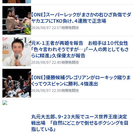
【ONE】スーパーレックがまさかの右ひざ負傷でダ
ヤカエフにTKO負け、４連敗で正念場
2026/08/07 22:57
相撲格闘技
元Ｋ-１王者が再婚を報告 お相手は１０代女性
「色々言われそうですが…」「一人の男としてもさ
らに精進」久保優太が報告
2026/08/07 22:45
相撲格闘技
【ONE】優勝候補グレゴリアンがローキック蹴りま
くってウスビャンに勝利、４強進出
2026/08/07 22:30
相撲格闘技
丸元大五郎、９・２３大阪でユース世界王座決定
戦出場 「自然にどこかで倒せるボクシングを目
指している」