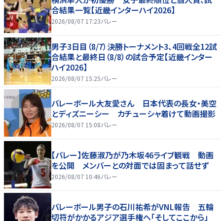
合結果一覧【近畿インターハイ2026】
2026/08/07 17:23
バレー
男子3日目（8/7）決勝トーナメント3、4回戦全12試
合結果と最終日（8/8）の試合予定【近畿インター
ハイ2026】
2026/08/07 15:25
バレー
バレーボール大友愛さん 日本代表の長女・美空
とディズニーシー カチューシャ着けて動画撮影
2026/08/07 15:08
バレー
【バレー】佐藤淑乃が乃木坂46ライブ観戦 動画
を公開 メンバーとの対面では固まって話せず
2026/08/07 10:46
バレー
バレーボール男子の石川祐希がVNL報告 五輪
切符がかかるアジア選手権へ「そしてここから」