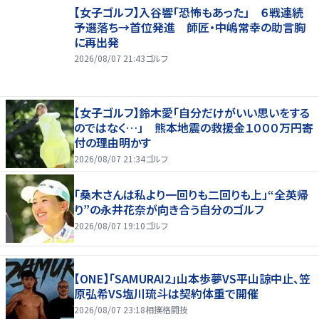
【女子ゴルフ】入谷響「恐怖もあった」 ６戦連続
予選落ち→首位発進 師匠・中嶋常幸の助言胸
に再出発
2026/08/07 21:43
ゴルフ
【女子ゴルフ】鈴木愛「自分だけがいい思いをする
のではなく…」 熊本地震の救援金１０００万円寄
付の理由明かす
2026/08/07 21:34
ゴルフ
「桑木さんは私より一回りも二回りも上」“全英帰
り”の永井花奈が向き合う自分のゴルフ
2026/08/07 19:10
ゴルフ
【ONE】「SAMURAI2」山本歩夢VS平山諒中止、笠
原弘希VS塩川琉斗は契約体重で開催
2026/08/07 23:18
相撲格闘技