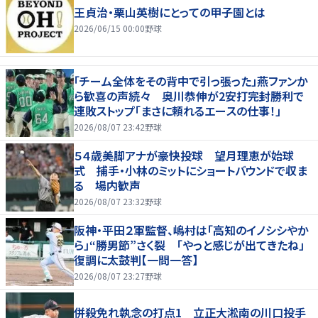
王貞治・栗山英樹にとっての甲子園とは
2026/06/15 00:00
野球
「チーム全体をその背中で引っ張った」燕ファンか
ら歓喜の声続々 奥川恭伸が2安打完封勝利で
連敗ストップ「まさに頼れるエースの仕事！」
2026/08/07 23:42
野球
５４歳美脚アナが豪快投球 望月理恵が始球
式 捕手・小林のミットにショートバウンドで収ま
る 場内歓声
2026/08/07 23:32
野球
阪神・平田２軍監督、嶋村は「高知のイノシシやか
ら」“勝男節”さく裂 「やっと感じが出てきたね」
復調に太鼓判【一問一答】
2026/08/07 23:27
野球
併殺免れ執念の打点1 立正大淞南の川口投手