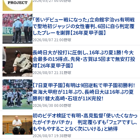
2026/05/27 00:00
野球
｢苦いデビュー戦になった｣立命館宇治vs有明戦
で聖地初ジャッジの女性審判、6回に自ら判定覆
したプレーを謝罪【26年夏甲子園】
2026/08/07 21:00
野球
長崎日大が投打に圧倒し、16年ぶり夏1勝！今大
会最多の15得点、先発・古賀は5回まで無安打投
球【26年夏甲子園】
2026/08/07 21:31
野球
【7日夏甲子園】有明は9回逆転で甲子園初勝利！
東海大甲府が11年ぶり、長崎日大は16年ぶり夏
勝利！健大高崎・石垣が11K完投！
2026/06/30 00:00
野球
初のビデオ検証で有明・高見監督「使いたくなかっ
たがイチかバチか」 判定覆らずも「フェアですし、
もやもやすることなく次にいける」と納得
2026/08/07 19:38
野球