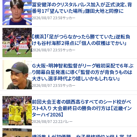
冨安健洋のクリスタルパレス加入が正式決定、背
番号17「望んでいた場所」鎌田大地と同僚に
2026/08/07 23:58
サッカー
【横浜】「足がつらなかったら勝てていた」逆転負
けも谷村海那２得点に「個人の収穫はでかい」
2026/08/07 23:55
サッカー
Ｇ大阪・明神智和監督がリーグ戦初采配で６年ぶ
り開幕白星発進に導く「監督の方が背負うものは
大きい。選手時代より嬉しいかもしれない」
2026/08/07 23:55
サッカー
前回大会王者の鎮西高らすべてのシード校がベ
スト4入り 大会最終日の勝負の行方は【近畿イン
ターハイ2026】
2026/08/07 22:22
バレー
横浜隼人が初優勝 女子最終順位と個人賞、試