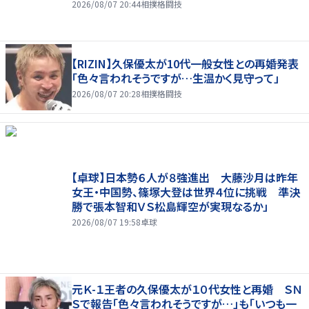
2026/08/07 20:44
相撲格闘技
【RIZIN】久保優太が10代一般女性との再婚発表
「色々言われそうですが…生温かく見守って」
2026/08/07 20:28
相撲格闘技
【卓球】日本勢６人が８強進出 大藤沙月は昨年
女王・中国勢、篠塚大登は世界４位に挑戦 準決
勝で張本智和ＶＳ松島輝空が実現なるか」
2026/08/07 19:58
卓球
元Ｋ-１王者の久保優太が１０代女性と再婚 ＳＮ
Ｓで報告「色々言われそうですが…」も「いつも一