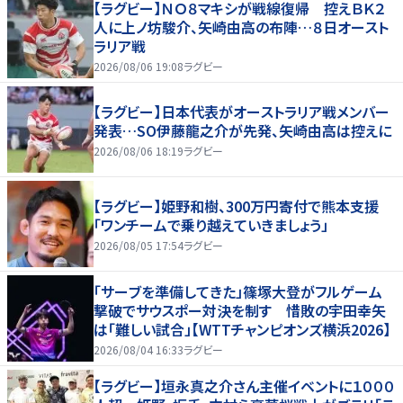
【ラグビー】ＮＯ８マキシが戦線復帰 控えＢＫ２
人に上ノ坊駿介、矢崎由高の布陣…８日オースト
ラリア戦
2026/08/06 19:08
ラグビー
【ラグビー】日本代表がオーストラリア戦メンバー
発表…SO伊藤龍之介が先発、矢崎由高は控えに
2026/08/06 18:19
ラグビー
【ラグビー】姫野和樹、300万円寄付で熊本支援
「ワンチームで乗り越えていきましょう」
2026/08/05 17:54
ラグビー
「サーブを準備してきた」篠塚大登がフルゲーム
撃破でサウスポー対決を制す 惜敗の宇田幸矢
は「難しい試合」【WTTチャンピオンズ横浜2026】
2026/08/04 16:33
ラグビー
【ラグビー】垣永真之介さん主催イベントに１０００