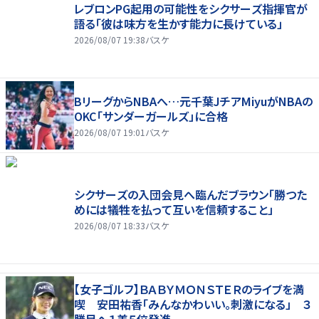
レブロンPG起用の可能性をシクサーズ指揮官が
語る「彼は味方を生かす能力に長けている」
2026/08/07 19:38
バスケ
BリーグからNBAへ…元千葉JチアMiyuがNBAの
OKC「サンダーガールズ」に合格
2026/08/07 19:01
バスケ
シクサーズの入団会見へ臨んだブラウン「勝つた
めには犠牲を払って互いを信頼すること」
2026/08/07 18:33
バスケ
【女子ゴルフ】ＢＡＢＹＭＯＮＳＴＥＲのライブを満
喫 安田祐香「みんなかわいい。刺激になる」 ３
勝目へ１差５位発進