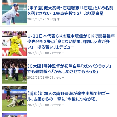
【甲子園】健大高崎・石垣聡志「『石垣』という名前
を落とさない」１失点完投で２年ぶり夏白星
2026/08/07 19:30
野球
Ｕ-２１日本代表ＧＫの荒木琉偉がＧＫで開幕最年
少先発も３失点「良くない結果。課題、反省が多
い」 ほろ苦いＪ１デビュー
2026/08/08 00:21
サッカー
【Ｇ大阪】明神監督が初陣白星「ガンバクラップ」
でも最前線へ「かみしめさせてもらった」
2026/08/08 00:09
サッカー
【浦和】新加入の南野遥海が途中出場で初ゴー
ル、古巣からの一撃に「今後につながる」
2026/08/08 00:00
サッカー