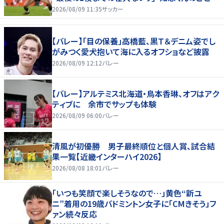
んだけ好きなんよｗ｣
2026/08/09 11:35
サッカー
【バレー】「目の保養」高橋藍、黒Ｔ＆デニム姿でし
がみつく愛犬抱いて海に入るオフショなど披露
2026/08/09 12:12
バレー
【バレー】アルテミス北海道・鳥本香琳、オフはアク
ティブに 余市でサップも体験
2026/08/09 06:00
バレー
清風が初優勝 男子最終順位と個人賞、試合結
果一覧【近畿インターハイ2026】
2026/08/08 18:01
バレー
「いつも笑顔で楽しそうなので…」黄色“新ユ
ニ”着用の19歳バドミントン女子に「CMきそう」フ
ァン続々反応