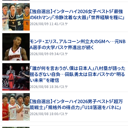
【独自選出】インターハイ2026女子ベスト5「最強
の6thマン」「冷静沈着な大器」「世界経験を糧に」
2026/08/09 11:41
バスケ
モンテ・エリス、アルコーン州立大のGMへ…元NB
A選手の大学バスケ界進出が続く
2026/08/09 09:34
バスケ
「誰が何を言おうが、僕は日本人」八村塁が語った
揺るぎない自負…田臥勇太は日本バスケの“明る
い未来”を確信
2026/08/08 18:36
バスケ
【独自選出】インターハイ2026男子ベスト5「超万
能戦士」「規格外の得点力」「U18落選をバネに」
2026/08/08 18:00
バスケ