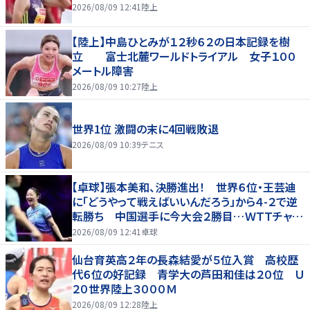
2026/08/09 12:41
陸上
【陸上】中島ひとみが１２秒６２の日本記録を樹
立 富士北麓ワールドトライアル 女子１００
メートル障害
2026/08/09 10:27
陸上
世界1位 激闘の末に4回戦敗退
2026/08/09 10:39
テニス
【卓球】張本美和、決勝進出！ 世界６位・王芸迪
に「どうやって戦えばいいんだろう」から４-２で逆
転勝ち 中国選手に今大会２勝目…ＷＴＴチャン
ピオンズ横浜
2026/08/09 12:41
卓球
仙台育英高２年の長森結愛が５位入賞 高校歴
代６位の好記録 青学大の芦田和佳は２０位 Ｕ
２０世界陸上３０００Ｍ
2026/08/09 12:28
陸上