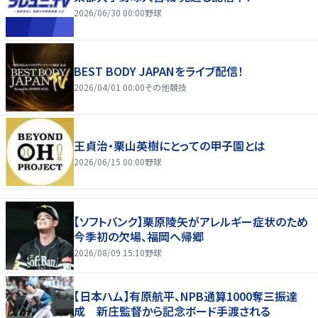
2026/06/30 00:00
野球
BEST BODY JAPANをライブ配信！
2026/04/01 00:00
その他競技
王貞治・栗山英樹にとっての甲子園とは
2026/06/15 00:00
野球
【ソフトバンク】栗原陵矢がアレルギー症状のため
今季初の欠場、福岡へ帰郷
2026/08/09 15:10
野球
【日本ハム】有原航平、NPB通算1000奪三振達
成 新庄監督から記念ボード手渡される