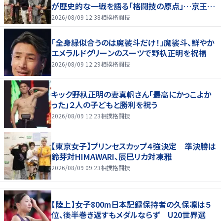
が歴史的な一戦を語る「格闘技の原点」…京王プ
ラザホテルで３１日まで
2026/08/09 12:38
相撲格闘技
「全身緑似合うのは魔裟斗だけ！」魔裟斗、鮮やか
エメラルドグリーンのスーツで野杁正明を祝福
2026/08/09 12:29
相撲格闘技
キック野杁正明の妻真帆さん「最高にかっこよか
った」２人の子どもと勝利を祝う
2026/08/09 12:23
相撲格闘技
【東京女子】プリンセスカップ４強決定 準決勝は
鈴芽対HIMAWARI、辰巳リカ対凍雅
2026/08/09 09:23
相撲格闘技
【陸上】女子800m日本記録保持者の久保凛は５
位、後半巻き返すもメダルならず U20世界選