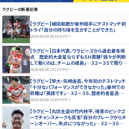
ラグビー
の新着記事
【ラグビー】植田和磨が豪州相手にテストマッチ初
トライ「自分の持ち味を生かすことができた」
2026/08/09 00:16
ラグビー
【ラグビー】日本代表、ワラビーズから過去最多得
点 歴史的大金星ならずもＳＨ斎藤「個々が判断
して動くのは、チームの成長」…３２ー３５で競り負
ける
2026/08/08 23:12
ラグビー
【ラグビー】早大・矢崎由高、今年初のテストマッチ
「十分なパフォーマンスができなかった」豪州での
収穫は「英語です」…３２－３５、歴史的金星逃し
たオーストラリア代表戦はＷＴＢで途中出場
2026/08/08 23:05
ラグビー
【ラグビー】丸坊主姿の竹内柊平、得意のピックゴ
ーでチャンスメークも反省「自分のブレークからタ
ーンオーバー、失点につながった」…３２－３５惜