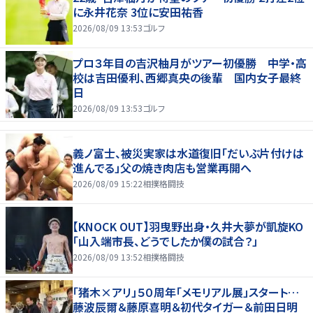
に永井花奈 3位に安田祐香
2026/08/09 13:53
ゴルフ
プロ３年目の吉沢柚月がツアー初優勝 中学・高
校は吉田優利、西郷真央の後輩 国内女子最終
日
2026/08/09 13:53
ゴルフ
義ノ富士、被災実家は水道復旧「だいぶ片付けは
進んでる」父の焼き肉店も営業再開へ
2026/08/09 15:22
相撲格闘技
【KNOCK OUT】羽曳野出身・久井大夢が凱旋KO
「山入端市長、どうでしたか僕の試合？」
2026/08/09 13:52
相撲格闘技
「猪木×アリ」５０周年「メモリアル展」スタート…
藤波辰爾＆藤原喜明＆初代タイガー＆前田日明