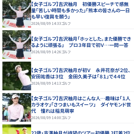
【女子ゴルフ】吉沢柚月 初優勝スピーチで感無
量「苦しい時間も多かった」「熊本の皆さんの一日
も早い復興を願う」
2026/08/09 14:33
ゴルフ
【女子ゴルフ】吉沢柚月「ホッとした。また優勝でき
るように頑張る」 プロ３年目で初Ｖ…一問一答
2026/08/09 14:26
ゴルフ
【女子ゴルフ】吉沢柚月が初Ｖ 永井花奈が２位、
安田祐香は３位 金田久美子は「８１」で４４位
2026/08/09 14:13
ゴルフ
【女子ゴルフ】吉沢柚月はこんな人…趣味は「１人
カラオケ」「さつまいもスイーツ」 ダイヤモンド世
代 憧れは稲見萌寧
2026/08/09 14:00
ゴルフ
22歳・吉澤柚月が待望のツアー初優勝 2打差2位