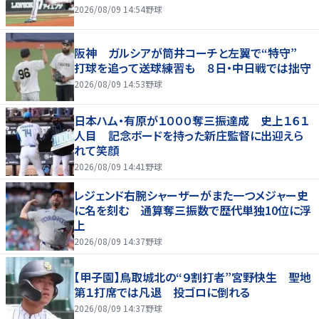
2026/08/09 14:54
野球
阪神 ガルシアが筒井コーチと左翼で“特守”
打球を追って送球練習も ８日・中日戦では拙守
2026/08/09 14:53
野球
日本ハム・有原が１０００奪三振達成 史上１６１
人目 記念ボードを持った新庄監督に出迎えら
れて笑顔
2026/08/09 14:41
野球
レジェンド右腕シャーザーがまた一つメジャー史
に名を刻む 通算奪三振数で歴代単独10位に浮
上
2026/08/09 14:37
野球
【甲子園】鳥取城北の“９割打者”宮野快生 聖地
第１打席では凡退 投ゴロに倒れる
2026/08/09 14:37
野球