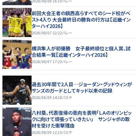
2026/08/08 16:10
バレー
前回大会王者の鎮西高らすべてのシード校がベ
スト4入り 大会最終日の勝負の行方は【近畿イン
ターハイ2026】
2026/08/07 22:22
バレー
横浜隼人が初優勝 女子最終順位と個人賞、試
合結果一覧【近畿インターハイ2026】
2026/08/07 17:23
バレー
過去30年間で2人目…ジョーダン・グッドウィンが
サンズのガードとしてキッド以来の記録
2026/08/09 14:18
バスケ
八村塁、代表復帰の意向を表明「ＬＡのオリンピッ
クに向けて頑張っていきたい」 サンジャポの取
材を受けた衝撃理由
2026/08/09 12:15
バスケ