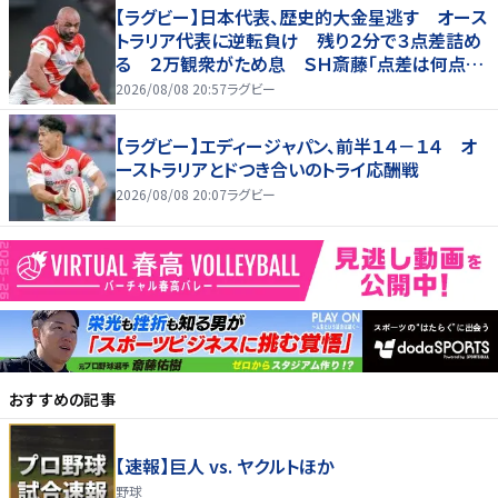
【ラグビー】日本代表、歴史的大金星逃す オース
トラリア代表に逆転負け 残り２分で３点差詰め
る ２万観衆がため息 ＳＨ斎藤「点差は何点で
も負けは負け」…前半にＳＯ伊藤龍が先制トライ、
2026/08/08 20:57
ラグビー
３２ー３５で惜敗
【ラグビー】エディージャパン、前半１４－１４ オ
ーストラリアとドつき合いのトライ応酬戦
2026/08/08 20:07
ラグビー
おすすめの記事
【速報】巨人 vs. ヤクルトほか
野球