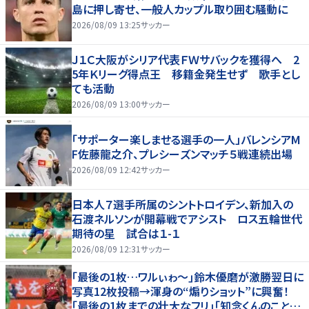
島に押し寄せ、一般人カップル取り囲む騒動に
2026/08/09 13:25
サッカー
Ｊ１Ｃ大阪がシリア代表ＦＷサバックを獲得へ 2
5年Ｋリーグ得点王 移籍金発生せず 歌手とし
ても活動
2026/08/09 13:00
サッカー
「サポーター楽しませる選手の一人」バレンシアM
F佐藤龍之介、プレシーズンマッチ５戦連続出場
2026/08/09 12:42
サッカー
日本人７選手所属のシントトロイデン、新加入の
石渡ネルソンが開幕戦でアシスト ロス五輪世代
期待の星 試合は１-１
2026/08/09 12:31
サッカー
｢最後の1枚…ワルぃゎ〜｣鈴木優磨が激勝翌日に
写真12枚投稿→渾身の“煽りショット”に興奮！
｢最後の1枚までの壮大なフリ｣｢知念くんのことど