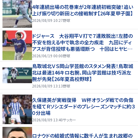
4年連続出場の花巻東が2年連続初戦突破！追い
上げ振り切り新田との接戦制す【26年夏甲子園】
2026/08/09 10:27
野球
ドジャース 大谷翔平Ｖ打で７連敗脱出！左膝の
不安を抱える中で執念の全力疾走 九回にディ
アスが背信投球も悪循環断つ 十回はヒヤヒヤ
もリード守る
2026/06/19 00:00
野球
鳥取城北ＶＳ岡山学芸館のスタメン発表！鳥取城
北は最速146キロ右腕、岡山学芸館は技巧派左
腕が先発【26年夏高校野球】
2026/08/09 13:13
野球
久保建英が実戦復帰 Ｗ杯オランダ戦での負傷
を経てＲソシエダードのプレシーズンマッチに約３
０分出場
2026/08/09 13:40
サッカー
ロナウドの結婚式情報に数千人が生まれ故郷の