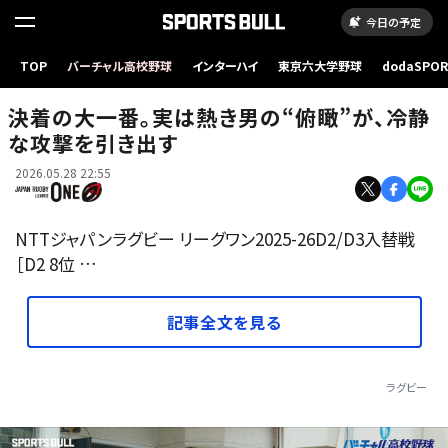
今日の予定
TOP
バーチャル高校野球
インターハイ
東京六大学野球
dodaSPO
（新しいタブ
決着の大一番。実は熱き男の“俯瞰”が、冷静
な攻撃を引き出す
2026.05.28 22:55
NTTジャパンラグビー リーグワン2025-26D2/D3入替戦
［D2 8位 …
記事全文を見る
ラグビー