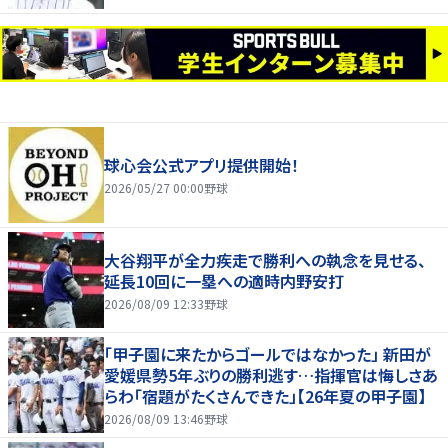
球心会公式アプリ提供開始！
2026/05/27 00:00
野球
大谷翔平が全力疾走で勝利への執念を見せる、
延長10回に一塁への適時内野安打
2026/08/09 12:33
野球
「甲子園に来たからゴールではなかった」 新田が
愛媛県勢5年ぶりの勝利逃す…指揮官は悔しさあ
らわ「宿題がたくさんできた」【26年夏の甲子園】
2026/08/09 13:46
野球