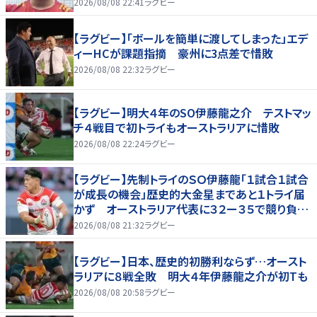
敗、オーストラリアに歴史的金星ならず
2026/08/08 22:41
ラグビー
【ラグビー】「ボールを簡単に渡してしまった」エデ
ィーHCが課題指摘 豪州に3点差で惜敗
2026/08/08 22:32
ラグビー
【ラグビー】明大４年のSO伊藤龍之介 テストマッ
チ４戦目で初トライもオーストラリアに惜敗
2026/08/08 22:24
ラグビー
【ラグビー】先制トライのＳＯ伊藤龍「１試合１試合
が成長の機会」歴史的大金星まであと１トライ届
かず オーストラリア代表に３２ー３５で競り負け
る
2026/08/08 21:32
ラグビー
【ラグビー】日本、歴史的初勝利ならず…オースト
ラリアに８戦全敗 明大４年伊藤龍之介が初Tも
2026/08/08 20:58
ラグビー