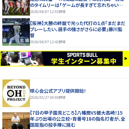
のタイムリーは「ゲームが長すぎて忘れちゃいまし
た」
2026/08/07 12:55
野球
【阪神】大勝の終盤で光った代打の１点「まだまだ
プレーしたい、選手の強さがさらに必要」藤川監
督
2026/08/07 12:42
野球
球心会公式アプリ提供開始！
2026/05/27 00:00
野球
【7日の甲子園見どころ】八幡商VS健大高崎！15
年ぶり出場の公立校・背番号18の指名打者が、全
国屈指の投手陣に挑む