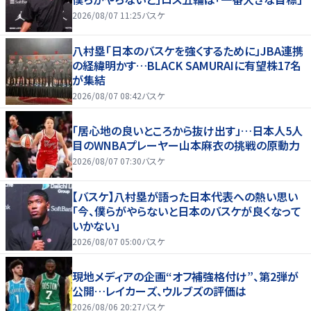
2026/08/07 11:25
バスケ
八村塁「日本のバスケを強くするために」JBA連携
の経緯明かす…BLACK SAMURAIに有望株17名
が集結
2026/08/07 08:42
バスケ
「居心地の良いところから抜け出す」…日本人5人
目のWNBAプレーヤー山本麻衣の挑戦の原動力
2026/08/07 07:30
バスケ
【バスケ】八村塁が語った日本代表への熱い思い
「今、僕らがやらないと日本のバスケが良くなって
いかない」
2026/08/07 05:00
バスケ
現地メディアの企画“オフ補強格付け”、第2弾が
公開…レイカーズ、ウルブズの評価は
2026/08/06 20:27
バスケ