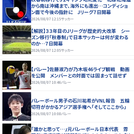
から南は沖縄まで、海外にも進出…コンディショ
ン面で今後の指針に Jリーグ７日開幕
2026/08/07 12:15
サッカー
【解説】３３年目のＪリーグが歴史的大改革 シー
ズン移行「秋春制」で日本サッカーは何が変わる
のか…７日開幕
2026/08/07 12:05
サッカー
【バレー】佐藤淑乃が乃木坂46ライブ観戦 動画
を公開 メンバーとの対面では固まって話せず
2026/08/07 10:46
バレー
バレーボール男子の石川祐希がVNL報告 五輪
切符がかかるアジア選手権へ「そしてここから」
2026/08/07 10:08
バレー
「誰かと思って…」元バレーボール日本代表 雰