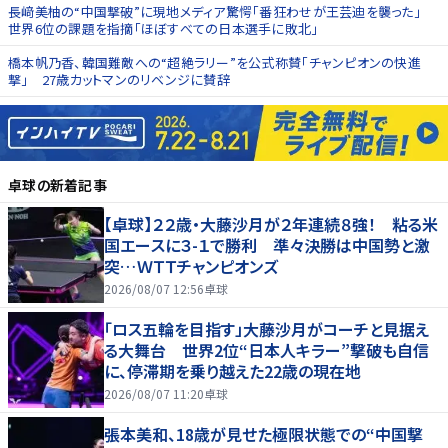
長﨑美柚の“中国撃破”に現地メディア驚愕「番狂わせが王芸迪を襲った」
世界6位の課題を指摘「ほぼすべての日本選手に敗北」
橋本帆乃香、韓国難敵への“超絶ラリー”を公式称賛「チャンピオンの快進
撃」 27歳カットマンのリベンジに賛辞
卓球
の新着記事
【卓球】２２歳・大藤沙月が２年連続８強！ 粘る米
国エースに３-１で勝利 準々決勝は中国勢と激
突…ＷＴＴチャンピオンズ
2026/08/07 12:56
卓球
「ロス五輪を目指す」大藤沙月がコーチと見据え
る大舞台 世界2位“日本人キラー”撃破も自信
に、停滞期を乗り越えた22歳の現在地
2026/08/07 11:20
卓球
張本美和、18歳が見せた極限状態での“中国撃