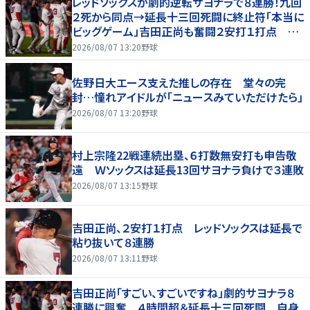
レッドソックスが劇的逆転サヨナラで８連勝！九回
２死から同点→延長十三回死闘に終止符「本当に
ビッグゲーム」吉田正尚も奮闘２安打１打点 本
拠地熱狂
2026/08/07 13:20
野球
佐野日大エース支えた推しの存在 堂々の完
封…憧れアイドルが「ニュースみていただけたら」
2026/08/07 13:20
野球
村上宗隆22戦連続出塁、６打数無安打も申告敬
遠 Ｗソックスは延長13回サヨナラ負けで３連敗
2026/08/07 13:15
野球
吉田正尚、２安打１打点 レッドソックスは延長で
粘り抜いて８連勝
2026/08/07 13:11
野球
吉田正尚「すごい、すごいですね」劇的サヨナラ８
連勝に興奮 ４時間超＆延長十三回死闘 自身