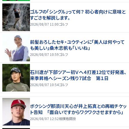
ゴルフの「シングル」って何？ 初心者向けに意味と
すごさを解説します。
2026/08/07 11:00
ゴルフ
前髪おろしたセキ・ユウティンに「美人は何やって
も美しい」桑木志帆も「いいね」
2026/08/07 10:59
ゴルフ
石川遼が下部ツアー初Ｖへ４打差12位で好発進、
来季昇格へシーズン残り７試合 第１日
2026/08/07 10:54
ゴルフ
ボクシング那須川天心が井上拓真との再戦チケッ
ト告知 「面白いですからワクワクさせますから」
2026/08/07 12:52
相撲格闘技