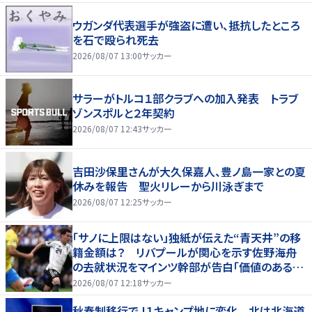
ウガンダ代表選手が強盗に遭い、抵抗したところ
を石で殴られ死去
2026/08/07 13:00
サッカー
サラーがトルコ１部クラブへの加入発表 トラブ
ゾンスポルと２年契約
2026/08/07 12:43
サッカー
吉田沙保里さんが大久保嘉人、豊ノ島一家との夏
休みを報告 聖火リレーから川泳ぎまで
2026/08/07 12:25
サッカー
「サノに上限はない」独紙が伝えた“青天井”の移
籍金額は？ リバプールが関心を示す佐野海舟
の去就状況をマインツ幹部が告白「価値のあるも
のになる」
2026/08/07 12:18
サッカー
秋春制移行でＪ１キャンプ地に変化 北は北海道