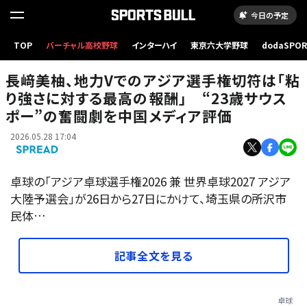
今日の予定
長﨑美柚、地力Vでのアジア選手権切符は「粘り強さに対する最高の報酬」 “23歳サウスポ
TOP
バーチャル高校野球
インターハイ
東京六大学野球
dodaSPO
ー”の奮闘劇を中国メディア評価
（新しいタブ
長﨑美柚、地力Vでのアジア選手権切符は「粘
り強さに対する最高の報酬」 “23歳サウス
ポー”の奮闘劇を中国メディア評価
2026.05.28 17:04
卓球の「アジア卓球選手権2026 兼 世界卓球2027 アジア
大陸予選会」が26日から27日にかけて、埼玉県の所沢市
民体…
記事全文を見る
卓球