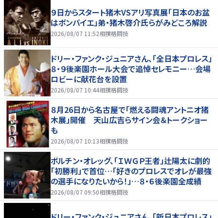
９日からスタート猪木VSアリ写真展「日本のお盆
はボンバイエ」弟・猪木啓介氏らがみどころ解説
2026/08/07 11:52
相撲格闘技
ドリー・ファンク・ジュニアさん、「全日本プロレス」
８・９後楽園ホール大会で追悼セレモニー…会場
ロビーに献花台を設置
2026/08/07 10:44
相撲格闘技
８月26日から名古屋で「燃える闘魂アントニオ猪
木展」開催 天山広吉らサイン会＆トークショー
も
2026/08/07 10:13
相撲格闘技
ボルチン・オレッグ、「ＩＷＧＰ王者」辻陽太に劇的
「初勝利」で首位…「好きのプロレスでオレが最強
の選手になりたいから！」…８・６後楽園全成績
2026/08/07 09:50
相撲格闘技
ドリー・ファンク・ジュニアさん、「新日本プロレス」