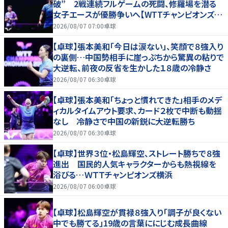
破” 2戦連続フルゲームの死闘、修羅場を潜る
女子エースが優勝争いへ【WTTチャンピオンズ横
浜2026】
2026/08/07 07:00
卓球
【卓球】張本美和「今日は涙ない」、笑顔で８強入り
の裏側…中国勢相手に崖っぷちから驚異の粘りで
大逆転、前夜の反省を生かした１８歳の冷静さ
2026/08/07 06:30
卓球
【卓球】張本美和「ちょっと慣れてきた」相手のメデ
ィカルタイムアウト要求、カード２枚で中断も動揺
なし 冷静さで中国の新鋭に大逆転勝ち
2026/08/07 06:30
卓球
【卓球】世界３位・松島輝空、ストレート勝ちで８強
進出 国民的人気キャラクターからも熱視線を
浴びる…ＷＴＴチャンピオンズ横浜
2026/08/07 06:00
卓球
【卓球】松島輝空が貫禄８強入り「調子が良くない
中でも勝てる」19歳の言葉ににじむ成長曲線