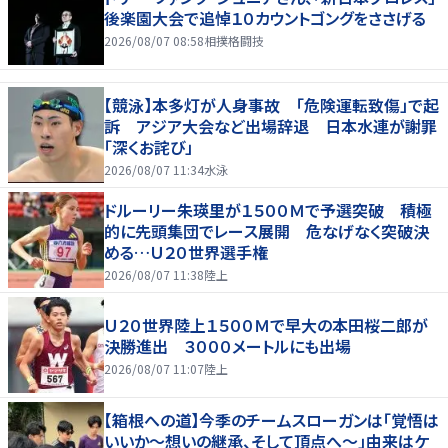
後楽園大会で追悼１０カウントゴングをささげる
2026/08/07 08:58
相撲格闘技
【競泳】本多灯が人身事故 「危険運転致傷」で起
訴 アジア大会など出場辞退 日本水連が謝罪
「深くお詫び」
2026/08/07 11:34
水泳
ドルーリー朱瑛里が１５００Ｍで予選突破 積極
的に先頭集団でレース展開 危なげなく突破決
める…Ｕ２０世界選手権
2026/08/07 11:38
陸上
Ｕ２０世界陸上１５００Ｍで早大の本田桜二郎が
決勝進出 ３０００メートルにも出場
2026/08/07 11:07
陸上
【箱根への道】今季のチームスローガンは「覚悟は
いいか～想いの継承、そして頂点へ～」由来はケ