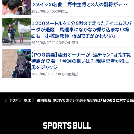
ツメイシの名曲 野中主将と３人の副将がチーム
を引っ張る…夏合宿特集第１弾、国学院大
2026/08/07 05:00
陸上
１２００メートルを１分５秒８で走ったテイエムスパ
ーダが退厩 馬運車になかなか乗り込まない場
面も 小椋調教師「頑固ですがかわいい」
2026/08/07 11:13
その他競技
【ＰＯＧ談義】藤田オーナーが“連チャン”目指す期
待馬が登場 「今週の狙いは？」現場記者が推し
馬をジャッジ
2026/08/07 11:30
その他競技
TOP
卓球
長﨑美柚、地力Vでのアジア選手権切符は「粘り強さに対する最