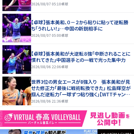
2026/08/07 05:10
卓球
【卓球】張本美和、０－２から粘りに粘って逆転勝
ち「うれしい！」…中国の新鋭相手に
2026/08/07 05:00
卓球
【卓球】張本美和が大逆転８強「中断されることに
慣れてきた」中国選手との一戦で光った集中力
2026/08/06 22:06
卓球
世界3位の男女エースが8強入り 張本美和が見
せた修正力「最後に戦術転換できた」 松島輝空が
掴んだ逆転力「一球ずつ粘り強く」【WTTチャンピ
オンズ横浜2026】
2026/08/06 21:36
卓球