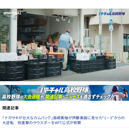
関連記事
「ナガサキが壮大なカムバック」長﨑美柚が伊藤美誠に見せた“1－3”からの
大逆転 快進撃のサウスポーをWTT公式が称賛