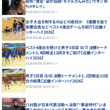
囲気“激変”姿が話題「モデルさんみたいです」「め
ちゃキレイ」
2026/08/07 05:22
バレー
女子大会を制するのはどの高校か 3連覇を狙う
金蘭会高などベスト４進出チームを紹介【近畿イ
ンターハイ2026】
2026/08/06 21:41
バレー
ベスト4進出を懸けた男子3日目（8/7）決勝トーナ
メント3、4回戦全12試合をご紹介【近畿インター
ハイ2026】
2026/08/06 18:44
バレー
男子2日目（8/6）決勝トーナメント1、2回戦全21試
合の結果【近畿インターハイ2026】
2026/08/06 18:19
バレー
八村塁が日本代表活動へ決意「“黄金時代”いま
僕らがやらないと」ロス五輪は「一番大きな目標」