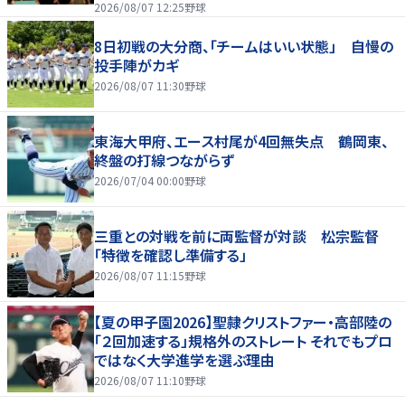
2026/08/07 12:25
野球
8日初戦の大分商、「チームはいい状態」 自慢の
投手陣がカギ
2026/08/07 11:30
野球
東海大甲府、エース村尾が4回無失点 鶴岡東、
終盤の打線つながらず
2026/07/04 00:00
野球
三重との対戦を前に両監督が対談 松宗監督
「特徴を確認し準備する」
2026/08/07 11:15
野球
【夏の甲子園2026】聖隷クリストファー・高部陸の
「２回加速する」規格外のストレート それでもプロ
ではなく大学進学を選ぶ理由
2026/08/07 11:10
野球