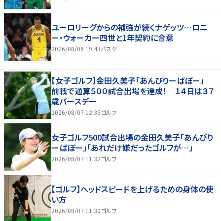
ユーロリーグからの補強が続くナゲッツ…ロニ
ー・ウォーカー四世と1年契約に合意
2026/08/06 19:43
バスケ
【女子ゴルフ】金田久美子「あんびりーばぼー」
前戦で通算５００試合出場を達成！ １４日は３７
歳バースデー
2026/08/07 12:35
ゴルフ
女子ゴルフ500試合出場の金田久美子「あんびり
ーばぼー」「あれだけ嫌だったゴルフが…」
2026/08/07 11:32
ゴルフ
【ゴルフ】ヘッドスピードを上げるための身体の使
い方
2026/08/07 11:30
ゴルフ