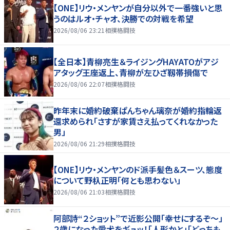
【ONE】リウ・メンヤンが自分以外で一番強いと思
うのはルオ・チャオ、決勝での対戦を希望
2026/08/06 23:21
相撲格闘技
【全日本】青柳亮生＆ライジングHAYATOがアジ
アタッグ王座返上、青柳が左ひざ靱帯損傷で
2026/08/06 22:07
相撲格闘技
昨年末に婚約破棄ぱんちゃん璃奈が婚約指輪返
還求められ「さすが家賃さえ払ってくれなかった
男」
2026/08/06 21:29
相撲格闘技
【ONE】リウ・メンヤンのド派手髪色＆スーツ、態度
について野杁正明「何とも思わない」
2026/08/06 21:03
相撲格闘技
阿部詩“２ショット”で近影公開「幸せにするぞ〜」
２歳になった愛犬をギュッ！「人形かと」「どっちも