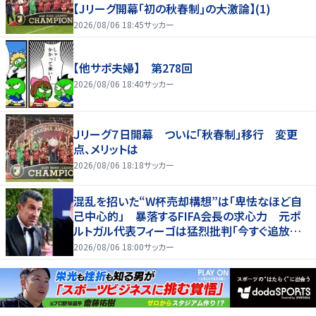
【Jリーグ開幕｢初の秋春制｣の大激論】(1)
2026/08/06 18:45
サッカー
【他サポ夫婦】 第278回
2026/08/06 18:40
サッカー
Ｊリーグ７日開幕 ついに「秋春制」移行 変更
点、メリットは
2026/08/06 18:18
サッカー
混乱を招いた“W杯売却構想”は「卑怯なほど自
己中心的」 暴落するFIFA会長の求心力 元ポ
ルトガル代表フィーゴは猛烈批判「今すぐ追放す
べきだ」
2026/08/06 18:00
サッカー