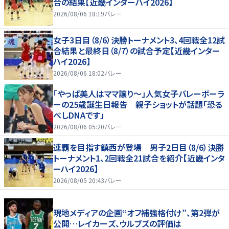
合の結果【近畿インターハイ2026】
2026/08/06 18:19
バレー
女子3日目（8/6）決勝トーナメント3、4回戦全12試
合結果と最終日（8/7）の試合予定【近畿インター
ハイ2026】
2026/08/06 18:02
バレー
「やっぱ美人はママ譲り～」人気女子バレーボーラ
ーの25歳誕生日報告 親子ショットが話題「恐る
べしDNAです」
2026/08/06 05:20
バレー
連覇を目指す鎮西が登場 男子2日目（8/6）決勝
トーナメント1、2回戦全21試合を紹介【近畿インタ
ーハイ2026】
2026/08/05 20:43
バレー
現地メディアの企画“オフ補強格付け”、第2弾が
公開…レイカーズ、ウルブズの評価は