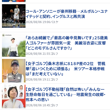
コール・アンソニーが豪州移籍…メルボルン・ユナ
イテッドと契約、イングルスと再共演
2026/08/06 19:06
バスケ
「あらお綺麗で」「最高の暑中見舞いです」２５歳美
人ゴルファーが雰囲気一変 美麗浴衣姿に反響
「どこのモデルさんですか？」
2026/08/06 21:55
ゴルフ
【女子ゴルフ】桑木志帆に８１８Ｐ差の２位 菅楓
華「追いつくために頑張る」 米ツアー本格参戦
は「まだ考えていない」
2026/08/06 19:11
ゴルフ
【女子ゴルフ】不動裕理「自然は怖い」「みんな一
生懸命毎日を過ごしている」…地震発生の故郷・
熊本への思い
2026/08/06 18:45
ゴルフ