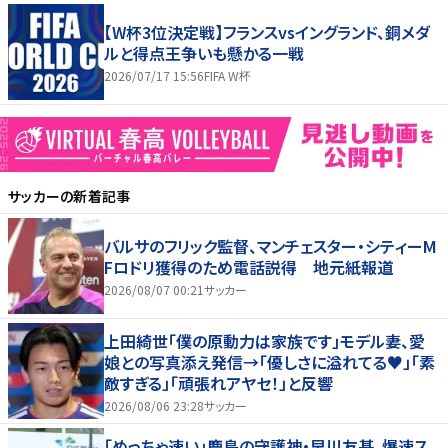
【W杯3位決定戦】フランスvsイングランド、銅メダ
ルと得点王争いも懸かる一戦
2026/07/17 15:56
FIFA W杯
サッカー
の新着記事
バルサのフリック監督、マンチェスター・シティーM
Fロドリ獲得のため電話説得 地元紙報道
2026/08/07 00:21
サッカー
上田綺世「僕の原動力は家族です」モデル妻、愛
娘との写真添え発信→「優しさに溢れてる♥」「素
敵すぎる」「頑張れアヤセ！」と反響
2026/08/06 23:28
サッカー
「めっちゃ速い」鹿島の守護神・早川友基、爆速ス