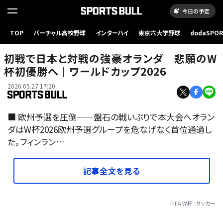
今日の予定
TOP
バーチャル高校野球
インターハイ
東京六大学野球
dodaSPO
（新しいタブ
初戦で日本と対戦の強豪オランダ 悲願のW
杯初優勝へ｜ワールドカップ2026
2026.05.27 17:20
■ 欧州予選を圧倒——盤石の戦いぶりで本大会へオラン
ダはW杯2026欧州予選グループを危なげなく首位通過し
た。フィンラン…
記事全文を見る
FIFA W杯
サッカー