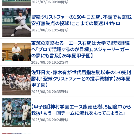
2026/07/06 00:00
野球
聖隷クリストファーの150キロ左腕、不調でも6回2
安打無失点の投球！ここまでの最速144キロ
2026/08/06 19:54
野球
東筑の夏終わる…エース右腕は大学で野球継続
へ「プロで活躍するのが目標」、メジャーリーガー
の夢にも言及【26年夏甲子園】
2026/08/06 19:52
野球
佐野日大・鈴木有が世代屈指左腕以来の1-0完封
勝利！聖隷クリストファーとの投手戦制す【26年夏
甲子園】
2026/08/06 20:35
野球
【甲子園】神村学園エース龍頭汰樹、５回途中から
救援「もう一回チームに流れをもってこようと」
2026/08/06 20:24
野球