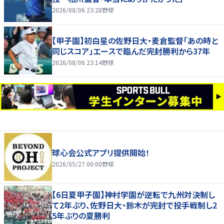
2026/08/06 23:28
野球
【甲子園】初白星の佐野日大・麦倉監督「あの時と
同じスコア」エースで臨んだ完封勝利から37年
2026/08/06 23:14
野球
球心会公式アプリ提供開始！
2026/05/27 00:00
野球
【6日夏甲子園】神村学園が逆転で九州対決制し
て2年ぶり、佐野日大・鈴木が完封で投手戦制し2
5年ぶりの夏勝利