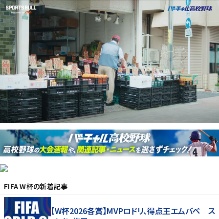
FIFA W杯
の新着記事
【W杯2026各賞】MVPロドリ、得点王エムバペ ス