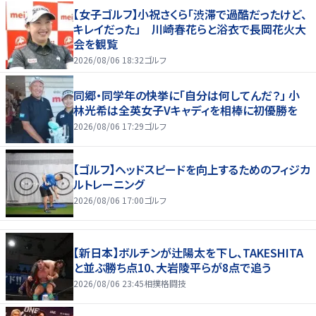
【女子ゴルフ】小祝さくら「渋滞で過酷だったけど、
キレイだった」 川崎春花らと浴衣で長岡花火大
会を観覧
2026/08/06 18:32
ゴルフ
同郷・同学年の快挙に「自分は何してんだ？」 小
林光希は全英女子Vキャディを相棒に初優勝を
2026/08/06 17:29
ゴルフ
【ゴルフ】ヘッドスピードを向上するためのフィジカ
ルトレーニング
2026/08/06 17:00
ゴルフ
【新日本】ボルチンが辻陽太を下し、TAKESHITA
と並ぶ勝ち点10、大岩陵平らが8点で追う
2026/08/06 23:45
相撲格闘技