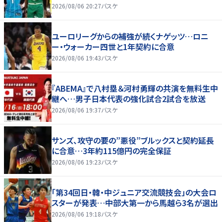
2026/08/06 20:27
バスケ
ユーロリーグからの補強が続くナゲッツ…ロニ
ー・ウォーカー四世と1年契約に合意
2026/08/06 19:43
バスケ
『ABEMA』で八村塁＆河村勇輝の共演を無料生中
継へ…男子日本代表の強化試合2試合を放送
2026/08/06 19:37
バスケ
サンズ、攻守の要の”悪役”ブルックスと契約延長
に合意…3年約115億円の完全保証
2026/08/06 19:23
バスケ
「第34回日・韓・中ジュニア交流競技会」の大会ロ
スターが発表…中部大第一から馬越ら3名が選出
2026/08/06 19:18
バスケ