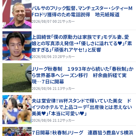
バルサのフリック監督、マンチェスター・シティーM
Fロドリ獲得のため電話説得 地元紙報道
2026/08/07 00:21
サッカー
上田綺世「僕の原動力は家族です」モデル妻、愛
娘との写真添え発信→「優しさに溢れてる♥」「素
敵すぎる」「頑張れアヤセ！」と反響
2026/08/06 23:28
サッカー
Ｊリーグ秋春制 １９９３年から続いた「春秋制」か
ら世界基準へシーズン移行 紆余曲折経て実
現…７日に開幕
2026/08/06 21:13
サッカー
夫は堂安律！Ｗ杯スタンドで輝いていた美女 ド
イツのホテルで上品コーデ「出産後とは思えない
美美♥」「本当に可愛い♥」
2026/08/06 21:12
サッカー
７日開幕！秋春制Ｊリーグ 連覇狙う鹿島ＶＳ横浜