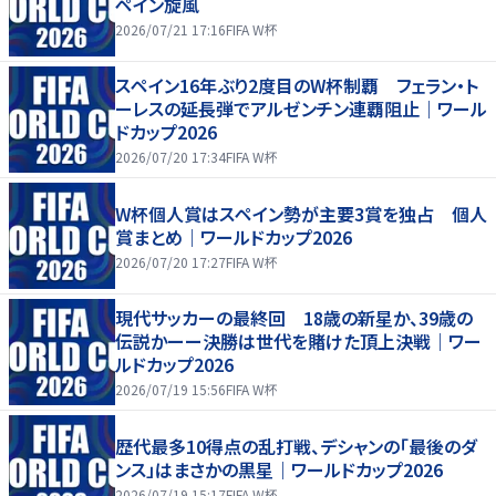
ペイン旋風
2026/07/21 17:16
FIFA W杯
スペイン16年ぶり2度目のW杯制覇 フェラン・ト
ーレスの延長弾でアルゼンチン連覇阻止｜ワール
ドカップ2026
2026/07/20 17:34
FIFA W杯
W杯個人賞はスペイン勢が主要3賞を独占 個人
賞まとめ｜ワールドカップ2026
2026/07/20 17:27
FIFA W杯
現代サッカーの最終回 18歳の新星か、39歳の
伝説かーー決勝は世代を賭けた頂上決戦｜ワー
ルドカップ2026
2026/07/19 15:56
FIFA W杯
歴代最多10得点の乱打戦、デシャンの「最後のダ
ンス」はまさかの黒星｜ワールドカップ2026
2026/07/19 15:17
FIFA W杯