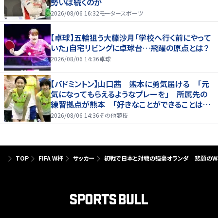
勢いは続くのか
2026/08/06 16:32
モータースポーツ
【卓球】五輪狙う大藤沙月「学校へ行く前にやって
いた」自宅リビングに卓球台…飛躍の原点とは？
2026/08/06 14:36
卓球
【バドミントン】山口茜 熊本に勇気届ける 「元
気になってもらえるようなプレーを」 所属先の
練習拠点が熊本 「好きなことができることは当
たり前じゃない」
2026/08/06 14:36
その他競技
TOP
FIFA W杯
サッカー
初戦で日本と対戦の強豪オランダ 悲願のW杯