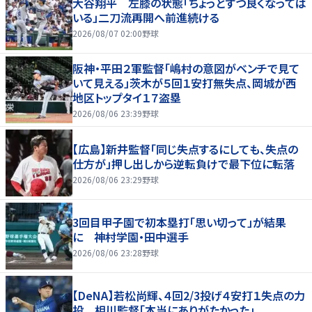
大谷翔平 左膝の状態「ちょっとずつ良くなっては
いる」二刀流再開へ前進続ける
2026/08/07 02:00
野球
阪神・平田２軍監督「嶋村の意図がベンチで見て
いて見える」茨木が５回１安打無失点、岡城が西
地区トップタイ１７盗塁
2026/08/06 23:39
野球
【広島】新井監督「同じ失点するにしても、失点の
仕方が」押し出しから逆転負けで最下位に転落
2026/08/06 23:29
野球
3回目甲子園で初本塁打「思い切って」が結果
に 神村学園・田中選手
2026/08/06 23:28
野球
【DeNA】若松尚輝、４回2/3投げ４安打１失点の力
投 相川監督「本当にありがたかった」