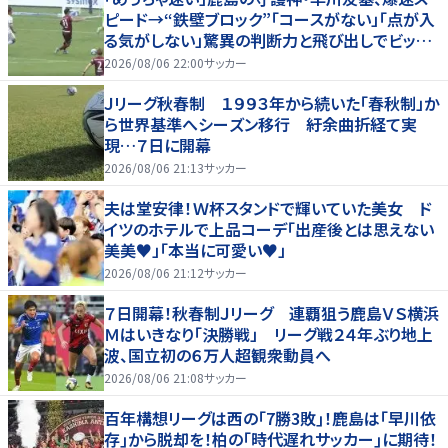
ピード→“鉄壁ブロック”「コースがない」「点が入
る気がしない」驚異の判断力と飛び出しでビッグ
セーブ
2026/08/06 22:00
サッカー
Ｊリーグ秋春制 １９９３年から続いた「春秋制」か
ら世界基準へシーズン移行 紆余曲折経て実
現…７日に開幕
2026/08/06 21:13
サッカー
夫は堂安律！Ｗ杯スタンドで輝いていた美女 ド
イツのホテルで上品コーデ「出産後とは思えない
美美♥」「本当に可愛い♥」
2026/08/06 21:12
サッカー
７日開幕！秋春制Ｊリーグ 連覇狙う鹿島ＶＳ横浜
Ｍはいきなり「決勝戦」 リーグ戦２４年ぶり地上
波、国立初の６万人超観衆動員へ
2026/08/06 21:08
サッカー
百年構想リーグは西の｢7勝3敗｣！鹿島は｢早川依
存｣から脱却を！柏の｢時代遅れサッカー｣に期待！