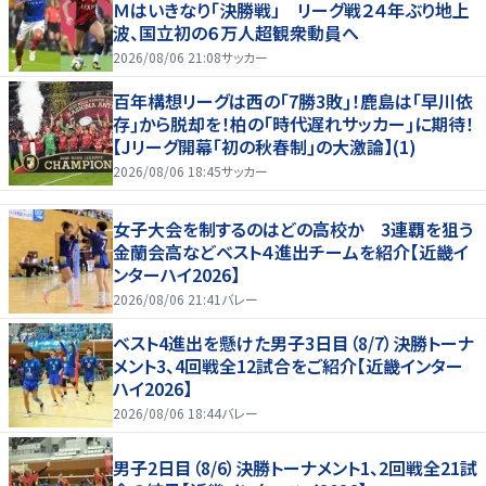
Ｍはいきなり「決勝戦」 リーグ戦２４年ぶり地上
波、国立初の６万人超観衆動員へ
2026/08/06 21:08
サッカー
百年構想リーグは西の｢7勝3敗｣！鹿島は｢早川依
存｣から脱却を！柏の｢時代遅れサッカー｣に期待！
【Jリーグ開幕｢初の秋春制｣の大激論】(1)
2026/08/06 18:45
サッカー
女子大会を制するのはどの高校か 3連覇を狙う
金蘭会高などベスト４進出チームを紹介【近畿イ
ンターハイ2026】
2026/08/06 21:41
バレー
ベスト4進出を懸けた男子3日目（8/7）決勝トーナ
メント3、4回戦全12試合をご紹介【近畿インター
ハイ2026】
2026/08/06 18:44
バレー
男子2日目（8/6）決勝トーナメント1、2回戦全21試