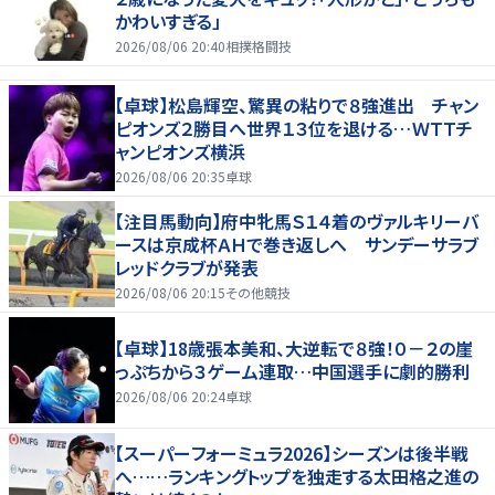
かわいすぎる」
2026/08/06 20:40
相撲格闘技
【卓球】松島輝空、驚異の粘りで８強進出 チャン
ピオンズ２勝目へ世界１３位を退ける…ＷＴＴチ
ャンピオンズ横浜
2026/08/06 20:35
卓球
【注目馬動向】府中牝馬Ｓ１４着のヴァルキリーバ
ースは京成杯ＡＨで巻き返しへ サンデーサラブ
レッドクラブが発表
2026/08/06 20:15
その他競技
【卓球】18歳張本美和、大逆転で８強！０－２の崖
っぷちから３ゲーム連取…中国選手に劇的勝利
2026/08/06 20:24
卓球
【スーパーフォーミュラ2026】シーズンは後半戦
へ……ランキングトップを独走する太田格之進の