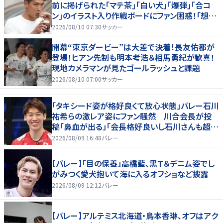
前に掲げられた｢マテ茶｣｢白い犬｣｢爆弾｣｢合コ
ン｣のイラスト入り作戦ボードにファン困惑！｢想像
よりデカくて吹いた｣
2026/08/10 07:30
サッカー
開幕“東京ダービー”は大差で決着！長友佑都が
登場！ヒアン先制も明本考浩＆相馬勇紀が歓喜！
現地カメラマンが見たゴールラッシュと課題
2026/08/10 07:00
サッカー
「タキシード姿が格好良くて放心状態」バレー石川
祐希らの激レア姿にファン騒然 川合会長が投
稿「鼻血が出る」「会長格好良いし石川さんも超格
好いい」
2026/08/09 16:48
バレー
【バレー】「目の保養」高橋藍、黒Ｔ＆デニム姿でし
がみつく愛犬抱いて海に入るオフショなど披露
2026/08/09 12:12
バレー
【バレー】アルテミス北海道・鳥本香琳、オフはアク