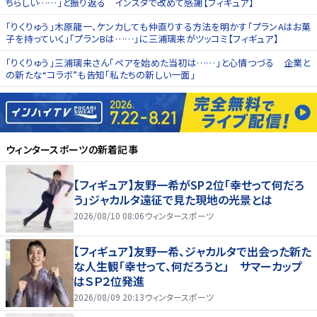
ちらしい……」と振り返る インスタで改めて感謝【フィギュア】
「りくりゅう」木原龍一、ケンカしても仲直りする方法を明かす「プランAはお菓
子を持っていく」「プランBは……」に三浦璃来がツッコミ【フィギュア】
「りくりゅう」三浦璃来さん「ペアを始めた当初は……」と心情つづる 企業と
の新たな“コラボ”も告知「私たちの新しい一面」
ウィンタースポーツ
の新着記事
【フィギュア】友野一希がSP２位「幸せって何だろ
う」ジャカルタ遠征で見た現地の光景とは
2026/08/10 08:06
ウィンタースポーツ
【フィギュア】友野一希、ジャカルタで出会った新た
な人生観「幸せって、何だろうと」 サマーカップ
はＳＰ２位発進
2026/08/09 20:13
ウィンタースポーツ