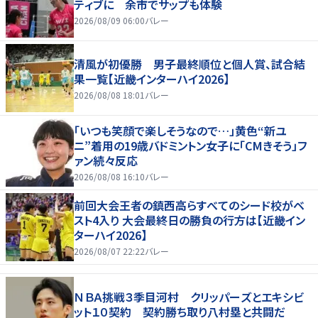
ティブに 余市でサップも体験
2026/08/09 06:00
バレー
清風が初優勝 男子最終順位と個人賞、試合結
果一覧【近畿インターハイ2026】
2026/08/08 18:01
バレー
「いつも笑顔で楽しそうなので…」黄色“新ユ
ニ”着用の19歳バドミントン女子に「CMきそう」フ
ァン続々反応
2026/08/08 16:10
バレー
前回大会王者の鎮西高らすべてのシード校がベ
スト4入り 大会最終日の勝負の行方は【近畿イン
ターハイ2026】
2026/08/07 22:22
バレー
ＮＢＡ挑戦３季目河村 クリッパーズとエキシビ
ット１０契約 契約勝ち取り八村塁と共闘だ