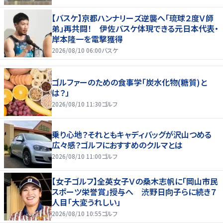
【バスケ】京都ハンナリーズ逆襲へ「琉球２度Ｖ師
弟」再共闘！ 伊佐バスケ体現できる元日本代表・
岸本隆一を電撃獲得
2026/08/10 06:00
バスケ
ゴルファーのための食事学「炭水化物(糖質)と
は？」
2026/08/10 11:30
ゴルフ
乗り心地？それともキャディバッグが沢山つめる
広々感？ゴルフにおすすめのクルマとは
2026/08/10 11:00
ゴルフ
【女子ゴルフ】全英女子Ｖの桑木志帆に「岡山市民
スポーツ栄誉賞」授与へ 渋野日向子らに続き７
人目「大変うれしい」
2026/08/10 10:55
ゴルフ