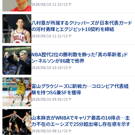
2026/08/10 11:32
バスケ
八村塁が所属するクリッパーズが日本代表ガード
の河村勇輝とエグジビット10契約を締結
2026/08/10 11:21
バスケ
NBA歴代2位の勝利数を飾った「真の革新者」ド
ン・ネルソンが86歳で他界
2026/08/10 10:18
バスケ
富山グラウジーズに新戦力…コロンビア代表経
験を持つSG兼SFを獲得
2026/08/10 09:30
バスケ
山本麻衣がWNBAでキャリア最高の16得点…主
力不在のエーシズで25分超出場し存在感を示す
2026/08/10 08:11
バスケ