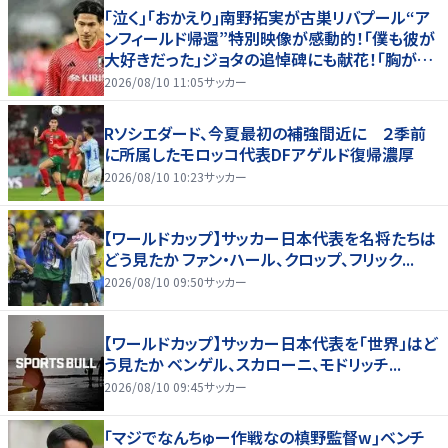
｢泣く｣｢おかえり｣南野拓実が古巣リバプール“ア
ンフィールド帰還”特別映像が感動的！｢僕も彼が
大好きだった｣ジョタの追悼碑にも献花！｢胸が熱
くなります…｣
2026/08/10 11:05
サッカー
Rソシエダード、今夏最初の補強間近に ２季前
に所属したモロッコ代表DFアゲルド復帰濃厚
2026/08/10 10:23
サッカー
【ワールドカップ】サッカー日本代表を名将たちは
どう見たか ファン・ハール、クロップ、フリック...
2026/08/10 09:50
サッカー
【ワールドカップ】サッカー日本代表を「世界」はど
う見たか ベンゲル、スカローニ、モドリッチ...
2026/08/10 09:45
サッカー
｢マジでなんちゅー作戦なの槙野監督w｣ベンチ