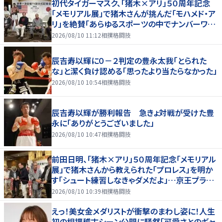
初代タイガーマスク、「猪木×アリ」５０周年記念
「メモリアル展」で猪木さんが挑んだ「モハメド・ア
リ」を絶賛「あらゆるスポーツの中でナンバーワン
の存在」
2026/08/10 11:12
相撲格闘技
辰吉寿以輝に０－２判定の豊永太我「とられた
な」と潔く負け認める「思ったより当たらなかった」
2026/08/10 10:54
相撲格闘技
辰吉寿以輝が勝利報告 急きょ対戦が受けた豊
永に「ありがとうございました」
2026/08/10 10:47
相撲格闘技
前田日明、「猪木×アリ」５０周年記念「メモリアル
展」で猪木さんから教えられた「プロレス」を明か
す「シュート練習しなきゃダメだよ」…京王プラザ
ホテルで３１日まで
2026/08/10 10:39
相撲格闘技
えっ！美女金メダリストが衝撃のまわし姿に！人生
初の相撲稽古シーン公開に騒然「可愛さとのギャ