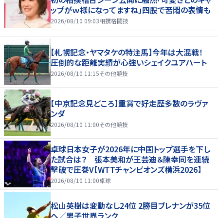
ップがｗ様になってますね」四股で苦悶の表情も
2026/08/10 09:03
相撲格闘技
【札幌記念・ヤマタケの特注馬】今年は大混戦！
圧倒的な距離実績が心強いシェイクユアハート
2026/08/10 11:15
その他競技
【中京記念見どころ】重賞で好走歴多数のラヴァ
ンダ
2026/08/10 11:00
その他競技
卓球日本女子が2026年に中国トップ選手を下し
た試合は？ 張本美和が王芸迪＆陳幸同を連続
撃破で圧巻V【WTTチャンピオンズ横浜2026】
2026/08/10 11:00
卓球
松山英樹は変動なし24位 2勝目ブレナンが35位
へ／男子世界ランク