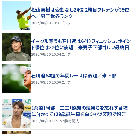
松山英樹は変動なし24位 2勝目ブレナンが35位
へ／男子世界ランク
2026/08/10 10:31
ゴルフ
イーグル奪うも石川遼は64位フィニッシュ、ポイン
ト順位は32位に後退 米男子下部ゴルフ最終日
2026/08/10 10:04
ゴルフ
石川遼64位で年間レースは後退／米下部
2026/08/10 10:00
ゴルフ
【柔道】阿部一二三「感謝の気持ちを忘れず目標
に向かって」29歳誕生日を白シャツ笑顔で報告
2026/08/10 11:12
相撲格闘技