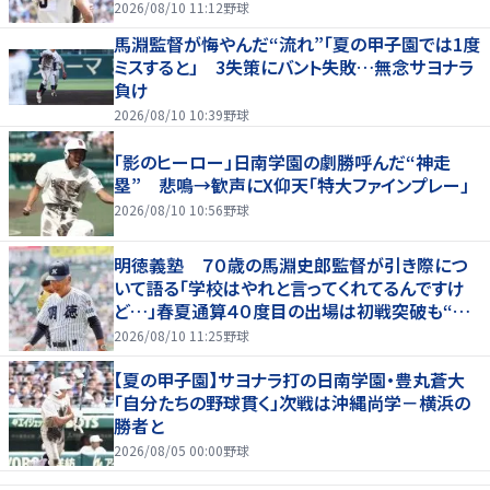
2026/08/10 11:12
野球
馬淵監督が悔やんだ“流れ”「夏の甲子園では1度
ミスすると」 3失策にバント失敗…無念サヨナラ
負け
2026/08/10 10:39
野球
「影のヒーロー」日南学園の劇勝呼んだ“神走
塁” 悲鳴→歓声にX仰天「特大ファインプレー」
2026/08/10 10:56
野球
明徳義塾 ７０歳の馬淵史郎監督が引き際につ
いて語る「学校はやれと言ってくれてるんですけ
ど…」春夏通算４０度目の出場は初戦突破も“馬
淵節”炸裂
2026/08/10 11:25
野球
【夏の甲子園】サヨナラ打の日南学園・豊丸蒼大
「自分たちの野球貫く」次戦は沖縄尚学－横浜の
勝者と
2026/08/05 00:00
野球