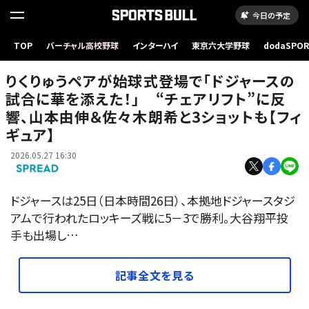
今日の予定
りくりゅうペアが始球式登場で「ドジャースの試合に華を添えた！」 “チェアリフト”に反響、山
TOP
バーチャル高校野球
インターハイ
東京六大学野球
dodaSPO
本由伸＆佐々木朗希と3ショットも【フィギュア】
（新しいタブ
りくりゅうペアが始球式登場で「ドジャースの
試合に華を添えた！」 “チェアリフト”に反
響、山本由伸＆佐々木朗希と3ショットも【フィ
ギュア】
2026.05.27 16:30
ドジャースは25日（日本時間26日）、本拠地ドジャースタジ
アムで行われたロッキーズ戦に5－3で勝利。大谷翔平投
手も出場し…
記事全文を見る