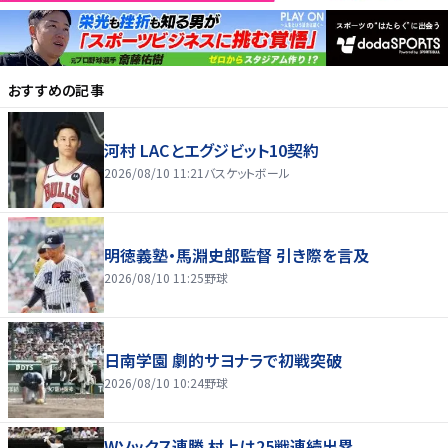
おすすめの記事
河村 LACとエグジビット10契約
2026/08/10 11:21
バスケットボール
明徳義塾・馬淵史郎監督 引き際を言及
2026/08/10 11:25
野球
日南学園 劇的サヨナラで初戦突破
2026/08/10 10:24
野球
Wソックス連勝 村上は25戦連続出塁