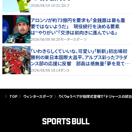
2026/08/10 10:31
ゴルフ
アロンソが約73億円を要求も「金銭面は最も重
要ではないようだ」 現役続行を決める要素
は“やりがい”「交渉は前向きに進んでいる」
2026/08/08 06:20
モータースポーツ
「いわきらしくていいな、可愛い」「斬新」初出場初
勝利の東日本国際大昌平、アルプス彩ったフラダ
ンス部の応援に反響 部員は感無量「夢を見てい
るよう」
2026/08/08 18:14
ダンス
TOP
ウィンタースポーツ
りくりゅうペアが始球式登場で「ドジャースの試合