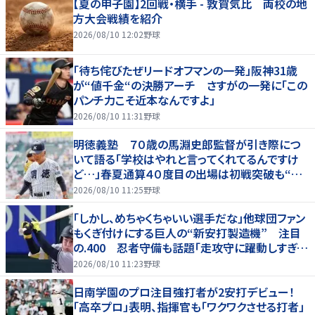
【夏の甲子園】2回戦・横手 - 敦賀気比 両校の地
方大会戦績を紹介
2026/08/10 12:02
野球
「待ち侘びたぜリードオフマンの一発」阪神31歳
が“値千金“の決勝アーチ さすがの一発に「この
パンチ力こそ近本なんですよ」
2026/08/10 11:31
野球
明徳義塾 ７０歳の馬淵史郎監督が引き際につ
いて語る「学校はやれと言ってくれてるんですけ
ど…」春夏通算４０度目の出場は初戦突破も“馬
淵節”炸裂
2026/08/10 11:25
野球
「しかし、めちゃくちゃいい選手だな」他球団ファン
もくぎ付けにする巨人の“新安打製造機” 注目
の.400 忍者守備も話題「走攻守に躍動しすぎだ
ろ」
2026/08/10 11:23
野球
日南学園のプロ注目強打者が2安打デビュー！
「高卒プロ」表明、指揮官も「ワクワクさせる打者」