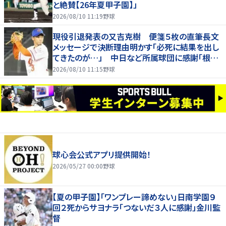
と絶賛【26年夏甲子園】」
2026/08/10 11:19
野球
現役引退発表の又吉克樹 便箋５枚の直筆長文
メッセージで決断理由明かす「必死に結果を出し
てきたのが…」 中日など所属球団に感謝「根気
強く指導してもらった」
2026/08/10 11:15
野球
球心会公式アプリ提供開始！
2026/05/27 00:00
野球
【夏の甲子園】「ワンプレー諦めない」日南学園９
回２死からサヨナラ「つないだ３人に感謝」金川監
督