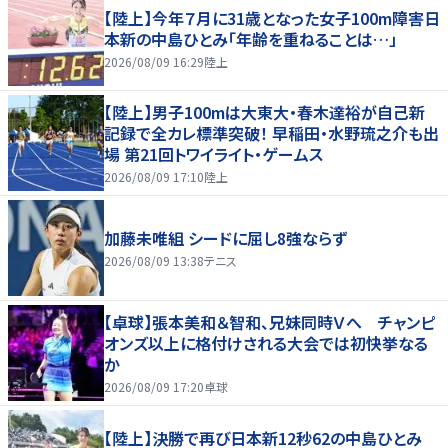
【陸上】今年７月に31歳となった女子100m障害日
本新の中島ひとみ「年齢を重ねることは…」
2026/08/09 16:29
陸上
【陸上】男子100mは大東大・春木達裕が自己新
記録で全カレ標準突破！ 早稲田・水野琉之介も出
場 第21回トワイライト・ゲームス
2026/08/09 17:10
陸上
加藤未唯組 シードに屈し8強ならず
2026/08/09 13:38
テニス
【卓球】張本美和＆智和、兄妹同時Ｖへ チャンピ
オンズ以上に格付けされる大会では初快挙なる
か
2026/08/09 17:20
卓球
【陸上】決勝で再び日本新12秒62の中島ひとみ