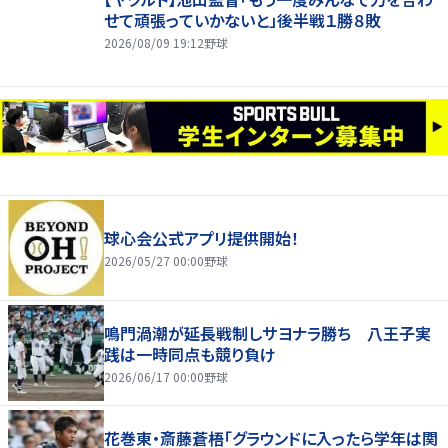
せて頑張っていかないと」後半戦１勝８敗
2026/08/09 19:12
野球
球心会公式アプリ提供開始！
2026/05/27 00:00
野球
鳴門渦潮が延長戦制しサヨナラ勝ち 八王子実
践は一時同点も競り負け
2026/06/17 00:00
野球
花巻東・斎藤蒼梧「グラウンドに入ったら学年は関