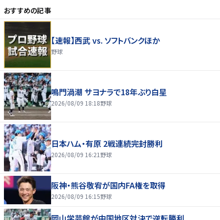
おすすめの記事
【速報】西武 vs. ソフトバンクほか
野球
鳴門渦潮 サヨナラで18年ぶり白星
2026/08/09 18:18
野球
日本ハム・有原 2戦連続完封勝利
2026/08/09 16:21
野球
阪神・熊谷敬宥が国内FA権を取得
2026/08/09 16:15
野球
岡山学芸館が中国地区対決で逆転勝利