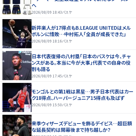
へ
2026/08/09 18:43
バスケ
新井楽人が17得点もB.LEAGUE UNITEDはメル
ボルンに惜敗…中村拓人「全員が成長できた」
2026/08/09 18:16
バスケ
日本代表復帰の八村塁「日本のバスケは今、チャ
ンスがある。本当に今が大事」代表での自身の役
割も語る
2026/08/09 17:45
バスケ
モンゴルとの第1戦は黒星…男子日本代表はカー
ク18得点、ハーパージュニア15得点も及ばず
2026/08/09 15:50
バスケ
来季ウィザーズデビューを飾るデイビス…超巨額
な延長契約は開幕後まで持ち越しか？