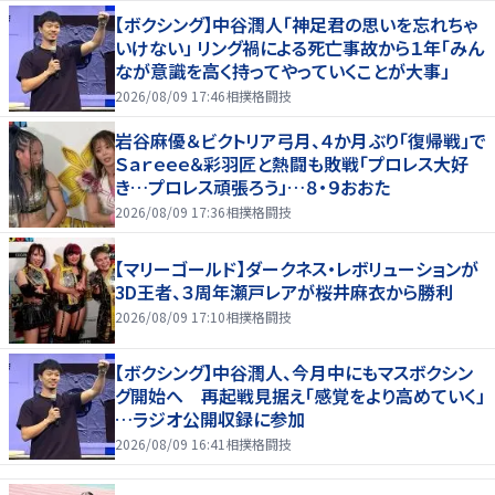
【ボクシング】中谷潤人「神足君の思いを忘れちゃ
いけない」 リング禍による死亡事故から１年「みん
なが意識を高く持ってやっていくことが大事」
2026/08/09 17:46
相撲格闘技
岩谷麻優＆ビクトリア弓月、４か月ぶり「復帰戦」で
Ｓａｒｅｅｅ＆彩羽匠と熱闘も敗戦「プロレス大好
き…プロレス頑張ろう」…８・９おおた
2026/08/09 17:36
相撲格闘技
【マリーゴールド】ダークネス・レボリューションが
3D王者、３周年瀬戸レアが桜井麻衣から勝利
2026/08/09 17:10
相撲格闘技
【ボクシング】中谷潤人、今月中にもマスボクシン
グ開始へ 再起戦見据え「感覚をより高めていく」
…ラジオ公開収録に参加
2026/08/09 16:41
相撲格闘技