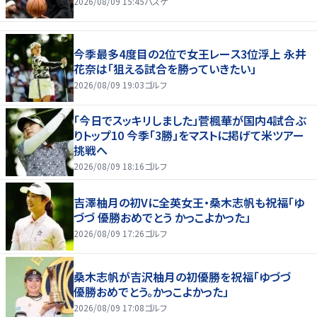
2026/08/09 15:45
バスケ
今季最多4度目の2位で女王レース3位浮上 永井
花奈は「狙える試合を勝っていきたい」
2026/08/09 19:03
ゴルフ
「今日でスッキリしました」菅楓華が国内4試合ぶ
りトップ10 今季「3勝」をマストに掲げて米ツアー
挑戦へ
2026/08/09 18:16
ゴルフ
吉澤柚月の初Vに全英女王・桑木志帆も祝福「ゆ
づづ 優勝おめでとう かっこよかった」
2026/08/09 17:26
ゴルフ
桑木志帆が吉沢柚月の初優勝を祝福「ゆづづ
優勝おめでとう。かっこよかった」
2026/08/09 17:08
ゴルフ