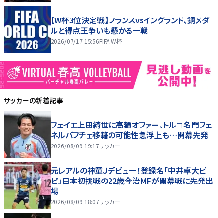
【W杯3位決定戦】フランスvsイングランド、銅メダ
ルと得点王争いも懸かる一戦
2026/07/17 15:56
FIFA W杯
サッカー
の新着記事
フェイエ上田綺世に高額オファー、トルコ名門フェ
ネルバフチェ移籍の可能性急浮上も…開幕先発
2026/08/09 19:17
サッカー
元レアルの神童Ｊデビュー！登録名「中井卓大ピ
ピ」日本初挑戦の22歳今治MFが開幕戦に先発出
場
2026/08/09 18:07
サッカー