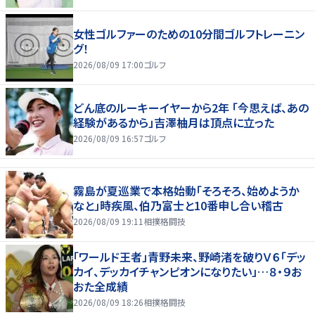
女性ゴルファーのための10分間ゴルフトレーニン
グ！
2026/08/09 17:00
ゴルフ
どん底のルーキーイヤーから2年 「今思えば、あの
経験があるから」吉澤柚月は頂点に立った
2026/08/09 16:57
ゴルフ
霧島が夏巡業で本格始動「そろそろ、始めようか
なと」時疾風、伯乃富士と10番申し合い稽古
2026/08/09 19:11
相撲格闘技
「ワールド王者」青野未来、野崎渚を破りＶ６「デッ
カイ、デッカイチャンピオンになりたい」…８・９お
おた全成績
2026/08/09 18:26
相撲格闘技