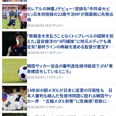
元レアルの神童Ｊデビュー！登録名「中井卓大ピ
ピ」日本初挑戦の22歳今治MFが開幕戦に先発出
場
2026/08/09 18:07
サッカー
「移籍金を支払うことなくトップレベルの経験を加
えた」冨安健洋の“0円補強”に地元メディアも満
足気「最終ラインの再編を進める監督が重宝する
柔軟性を備えている」
2026/08/09 17:45
サッカー
韓国サッカー協会の審判員性接待疑惑でJFA「事
実確認をしているところ」
2026/08/09 17:19
サッカー
14年前の銅メダルが日本に変更の可能性も 日
本人審判も絡んだ性接待問題に揺れる韓国サッ
カー界 “五輪メダル剝奪”に危機感「悲劇に見
舞われる」
2026/08/09 17:00
サッカー