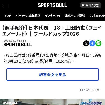
今日の予定
TOP
バーチャル高校野球
インターハイ
東京六大学野球
dodaSPO
（新しいタブ
【選手紹介】日本代表 - 18 - 上田綺世（フェイ
エノールト）｜ワールドカップ2026
2026.05.27 15:16
FW上田綺世（背番号18）出身地： 茨城県 生年月日： 1998
年8月28日（27歳） 身長/体重： 182cm/7…
記事全文を見る
FIFA W杯
サッカー