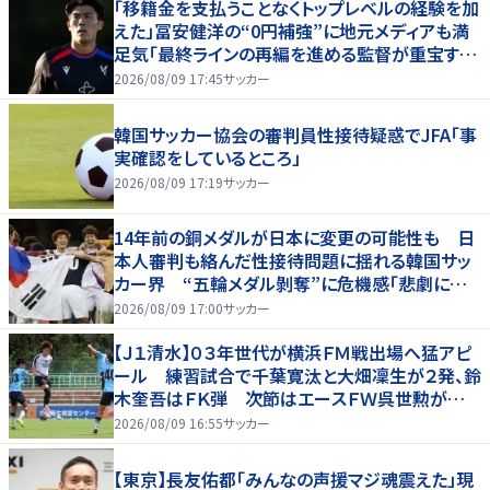
「移籍金を支払うことなくトップレベルの経験を加
えた」冨安健洋の“0円補強”に地元メディアも満
足気「最終ラインの再編を進める監督が重宝する
柔軟性を備えている」
2026/08/09 17:45
サッカー
韓国サッカー協会の審判員性接待疑惑でJFA「事
実確認をしているところ」
2026/08/09 17:19
サッカー
14年前の銅メダルが日本に変更の可能性も 日
本人審判も絡んだ性接待問題に揺れる韓国サッ
カー界 “五輪メダル剝奪”に危機感「悲劇に見
舞われる」
2026/08/09 17:00
サッカー
【Ｊ１清水】０３年世代が横浜ＦＭ戦出場へ猛アピ
ール 練習試合で千葉寛汰と大畑凜生が２発、鈴
木奎吾はＦＫ弾 次節はエースＦＷ呉世勲が出
場停止
2026/08/09 16:55
サッカー
【東京】長友佑都「みんなの声援マジ魂震えた」現