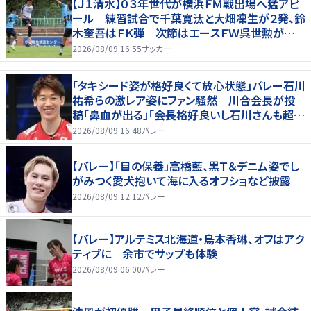
【Ｊ１清水】０３年世代が横浜ＦＭ戦出場へ猛アピ
ール 練習試合で千葉寛汰と大畑凜生が２発、鈴
木奎吾はＦＫ弾 次節はエースＦＷ呉世勲が出
場停止
2026/08/09 16:55
サッカー
「タキシード姿が格好良くて放心状態」バレー石川
祐希らの激レア姿にファン騒然 川合会長が投
稿「鼻血が出る」「会長格好良いし石川さんも超格
好いい」
2026/08/09 16:48
バレー
【バレー】「目の保養」高橋藍、黒Ｔ＆デニム姿でし
がみつく愛犬抱いて海に入るオフショなど披露
2026/08/09 12:12
バレー
【バレー】アルテミス北海道・鳥本香琳、オフはアク
ティブに 余市でサップも体験
2026/08/09 06:00
バレー