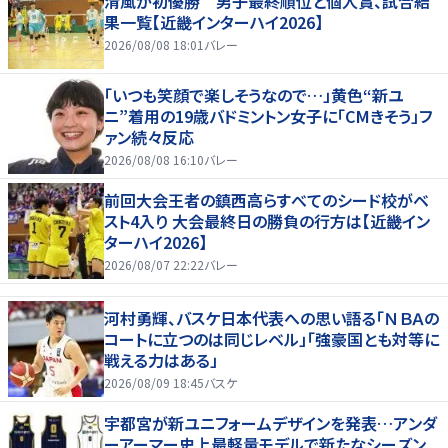
清風が初優勝 男子最終順位と個人賞、試合結
果一覧【近畿インターハイ2026】
2026/08/08 18:01
バレー
「いつも笑顔で楽しそうなので…」黄色“新ユ
ニ”着用の19歳バドミントン女子に「CMきそう」フ
ァン続々反応
2026/08/08 16:10
バレー
前回大会王者の鎮西高らすべてのシード校がベ
スト4入り 大会最終日の勝負の行方は【近畿イン
ターハイ2026】
2026/08/07 22:22
バレー
河村勇輝、バスケ日本代表への思い語る「ＮＢＡの
コートに立つのは同じレベル」「強豪国とも対等に
戦える力はある」
2026/08/09 18:45
バスケ
宇都宮が新ユニフォームデザインを発表…アンダ
ーアーマー史上最軽量モデルで新たなシーズン