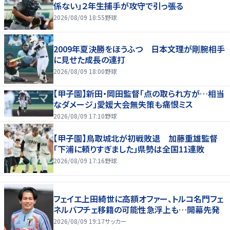
係ない」２年生捕手が攻守で引っ張る
2026/08/09 18:55
野球
2009年夏決勝をほうふつ 日本文理が剛腕相手
に見せた成長の連打
2026/08/09 18:00
野球
【甲子園】新田・岡田監督「点の取られ方が…相当
なダメージ」愛媛大会無失策も痛恨ミス
2026/08/09 17:10
野球
【甲子園】鳥取城北が初戦敗退 加藤重雄監督
「下浦に頼りすぎました」県勢は全国11連敗
2026/08/09 17:16
野球
フェイエ上田綺世に高額オファー、トルコ名門フェ
ネルバフチェ移籍の可能性急浮上も…開幕先発
2026/08/09 19:17
サッカー