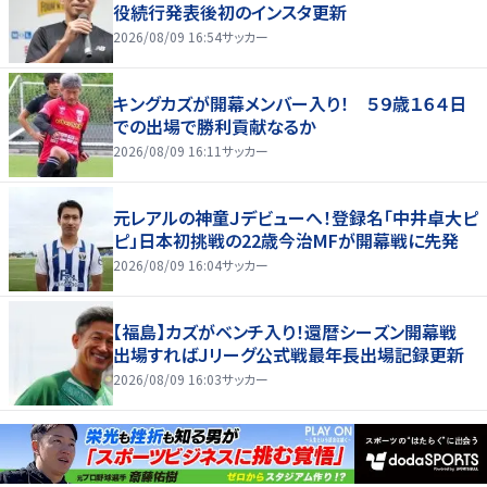
役続行発表後初のインスタ更新
2026/08/09 16:54
サッカー
キングカズが開幕メンバー入り！ ５９歳１６４日
での出場で勝利貢献なるか
2026/08/09 16:11
サッカー
元レアルの神童Ｊデビューへ！登録名「中井卓大ピ
ピ」日本初挑戦の22歳今治MFが開幕戦に先発
2026/08/09 16:04
サッカー
【福島】カズがベンチ入り！還暦シーズン開幕戦
出場すればＪリーグ公式戦最年長出場記録更新
2026/08/09 16:03
サッカー