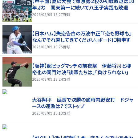
【甲子園】夏の大会で東京勢２校の初戦敗退は10
年ぶり 関東第一に続いて八王子実践も敗退
2026/08/09 19:27
野球
【日本ハム】失恋告白の万波中正「『恋も野球も』
なんでそれ直してきてください」ボードに物申す
2026/08/09 19:25
野球
【阪神】超ビッグマッチの前夜祭 伊藤将司と柳
裕也の同門対決「後輩たちは」「負けられない」
2026/08/09 19:24
野球
大谷翔平 延長で決勝の適時内野安打 ドジャ
ースの連敗は7でストップ
2026/08/09 19:13
野球
【ヤクルト】池山監督「もう一度みんなで力を合わ