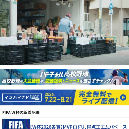
FIFA W杯
の新着記事
【W杯2026各賞】MVPロドリ、得点王エムバペ ス