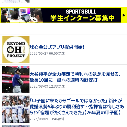
球心会公式アプリ提供開始！
2026/05/27 00:00
野球
大谷翔平が全力疾走で勝利への執念を見せる、
延長10回に一塁への適時内野安打
2026/08/09 12:33
野球
「甲子園に来たからゴールではなかった」 新田が
愛媛県勢5年ぶりの勝利逃す…指揮官は悔しさあ
らわ「宿題がたくさんできた」【26年夏の甲子園】
2026/08/09 13:46
野球