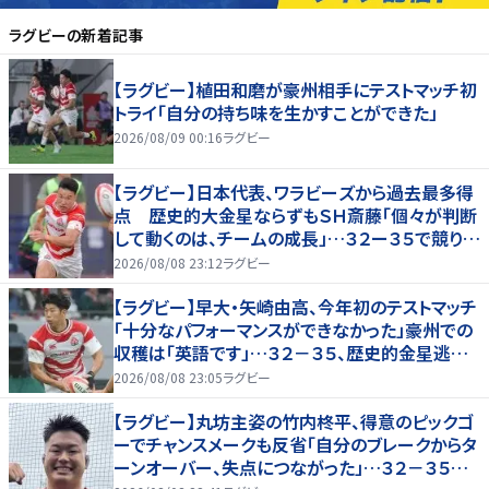
ラグビー
の新着記事
【ラグビー】植田和磨が豪州相手にテストマッチ初
トライ「自分の持ち味を生かすことができた」
2026/08/09 00:16
ラグビー
【ラグビー】日本代表、ワラビーズから過去最多得
点 歴史的大金星ならずもＳＨ斎藤「個々が判断
して動くのは、チームの成長」…３２ー３５で競り負
ける
2026/08/08 23:12
ラグビー
【ラグビー】早大・矢崎由高、今年初のテストマッチ
「十分なパフォーマンスができなかった」豪州での
収穫は「英語です」…３２－３５、歴史的金星逃し
たオーストラリア代表戦はＷＴＢで途中出場
2026/08/08 23:05
ラグビー
【ラグビー】丸坊主姿の竹内柊平、得意のピックゴ
ーでチャンスメークも反省「自分のブレークからタ
ーンオーバー、失点につながった」…３２－３５惜