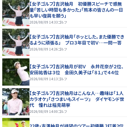
【女子ゴルフ】吉沢柚月 初優勝スピーチで感無
量「苦しい時間も多かった」「熊本の皆さんの一日
も早い復興を願う」
2026/08/09 14:33
ゴルフ
【女子ゴルフ】吉沢柚月「ホッとした。また優勝でき
るように頑張る」 プロ３年目で初Ｖ…一問一答
2026/08/09 14:26
ゴルフ
【女子ゴルフ】吉沢柚月が初Ｖ 永井花奈が２位、
安田祐香は３位 金田久美子は「８１」で４４位
2026/08/09 14:13
ゴルフ
【女子ゴルフ】吉沢柚月はこんな人…趣味は「１人
カラオケ」「さつまいもスイーツ」 ダイヤモンド世
代 憧れは稲見萌寧
2026/08/09 14:00
ゴルフ
22歳・吉澤柚月が待望のツアー初優勝 2打差2位