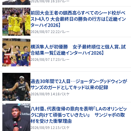
2026/08/08 16:10
バレー
前回大会王者の鎮西高らすべてのシード校がベ
スト4入り 大会最終日の勝負の行方は【近畿イン
ターハイ2026】
2026/08/07 22:22
バレー
横浜隼人が初優勝 女子最終順位と個人賞、試
合結果一覧【近畿インターハイ2026】
2026/08/07 17:23
バレー
過去30年間で2人目…ジョーダン・グッドウィンが
サンズのガードとしてキッド以来の記録
2026/08/09 14:18
バスケ
八村塁、代表復帰の意向を表明「ＬＡのオリンピッ
クに向けて頑張っていきたい」 サンジャポの取
材を受けた衝撃理由
2026/08/09 12:15
バスケ