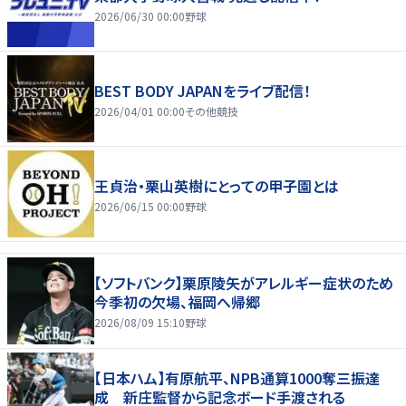
2026/06/30 00:00
野球
BEST BODY JAPANをライブ配信！
2026/04/01 00:00
その他競技
王貞治・栗山英樹にとっての甲子園とは
2026/06/15 00:00
野球
【ソフトバンク】栗原陵矢がアレルギー症状のため
今季初の欠場、福岡へ帰郷
2026/08/09 15:10
野球
【日本ハム】有原航平、NPB通算1000奪三振達
成 新庄監督から記念ボード手渡される