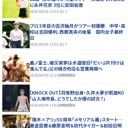
に永井花奈 3位に安田祐香
2026/08/09 13:53
ゴルフ
プロ３年目の吉沢柚月がツアー初優勝 中学・高
校は吉田優利、西郷真央の後輩 国内女子最終
日
2026/08/09 13:53
ゴルフ
義ノ富士、被災実家は水道復旧「だいぶ片付けは
進んでる」父の焼き肉店も営業再開へ
2026/08/09 15:22
相撲格闘技
【KNOCK OUT】羽曳野出身・久井大夢が凱旋KO
「山入端市長、どうでしたか僕の試合？」
2026/08/09 13:52
相撲格闘技
「猪木×アリ」５０周年「メモリアル展」スタート…
藤波辰爾＆藤原喜明＆初代タイガー＆前田日明