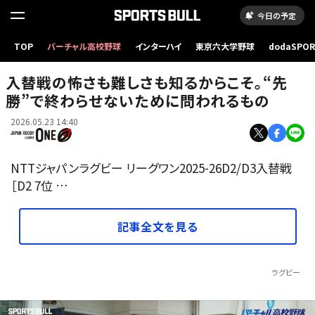
今日の予定
TOP
バーチャル高校野球
インターハイ
東京六大学野球
dodaSPO
（新しいタブ
入替戦の怖さも難しさも知るからこそ。“先
勝”で終わらせないために問われるもの
2026.05.23 14:40
NTTジャパンラグビー リーグワン2025-26D2/D3入替戦
［D2 7位 …
記事全文を見る
ラグビー