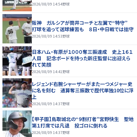
2026/08/09 14:54
野球
阪神 ガルシアが筒井コーチと左翼で“特守”
打球を追って送球練習も ８日・中日戦では拙守
2026/08/09 14:53
野球
日本ハム・有原が１０００奪三振達成 史上１６１
人目 記念ボードを持った新庄監督に出迎えら
れて笑顔
2026/08/09 14:41
野球
レジェンド右腕シャーザーがまた一つメジャー史
に名を刻む 通算奪三振数で歴代単独10位に浮
上
2026/08/09 14:37
野球
【甲子園】鳥取城北の“９割打者”宮野快生 聖地
第１打席では凡退 投ゴロに倒れる
2026/08/09 14:37
野球