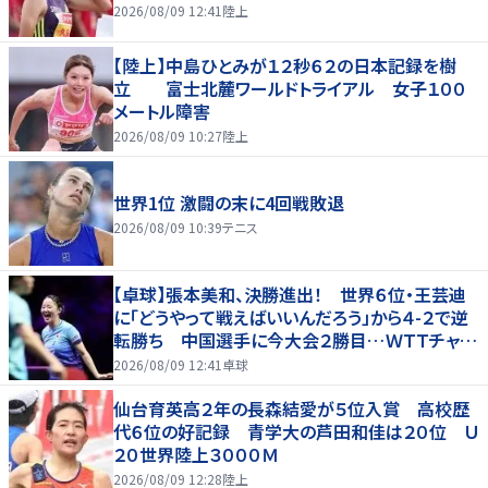
2026/08/09 12:41
陸上
【陸上】中島ひとみが１２秒６２の日本記録を樹
立 富士北麓ワールドトライアル 女子１００
メートル障害
2026/08/09 10:27
陸上
世界1位 激闘の末に4回戦敗退
2026/08/09 10:39
テニス
【卓球】張本美和、決勝進出！ 世界６位・王芸迪
に「どうやって戦えばいいんだろう」から４-２で逆
転勝ち 中国選手に今大会２勝目…ＷＴＴチャン
ピオンズ横浜
2026/08/09 12:41
卓球
仙台育英高２年の長森結愛が５位入賞 高校歴
代６位の好記録 青学大の芦田和佳は２０位 Ｕ
２０世界陸上３０００Ｍ
2026/08/09 12:28
陸上