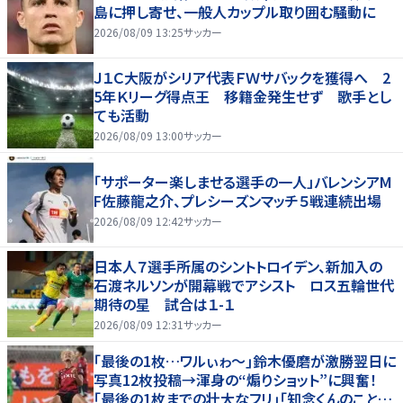
島に押し寄せ、一般人カップル取り囲む騒動に
2026/08/09 13:25
サッカー
Ｊ１Ｃ大阪がシリア代表ＦＷサバックを獲得へ 2
5年Ｋリーグ得点王 移籍金発生せず 歌手とし
ても活動
2026/08/09 13:00
サッカー
「サポーター楽しませる選手の一人」バレンシアM
F佐藤龍之介、プレシーズンマッチ５戦連続出場
2026/08/09 12:42
サッカー
日本人７選手所属のシントトロイデン、新加入の
石渡ネルソンが開幕戦でアシスト ロス五輪世代
期待の星 試合は１-１
2026/08/09 12:31
サッカー
｢最後の1枚…ワルぃゎ〜｣鈴木優磨が激勝翌日に
写真12枚投稿→渾身の“煽りショット”に興奮！
｢最後の1枚までの壮大なフリ｣｢知念くんのことど