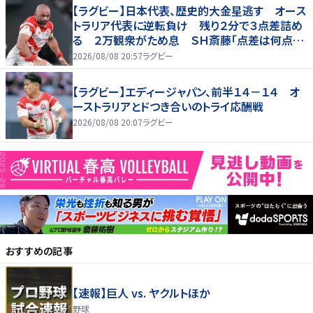
【ラグビー】日本代表、歴史的大金星逃す オース
トラリア代表に逆転負け 残り２分で３点差詰め
る ２万観衆がため息 ＳＨ斎藤「点差は何点で
も負けは負け」…前半にＳＯ伊藤龍が先制トライ、
2026/08/08 20:57
ラグビー
３２ー３５で惜敗
【ラグビー】エディージャパン、前半１４－１４ オ
ーストラリアとドつき合いのトライ応酬戦
2026/08/08 20:07
ラグビー
おすすめの記事
【速報】巨人 vs. ヤクルトほか
野球