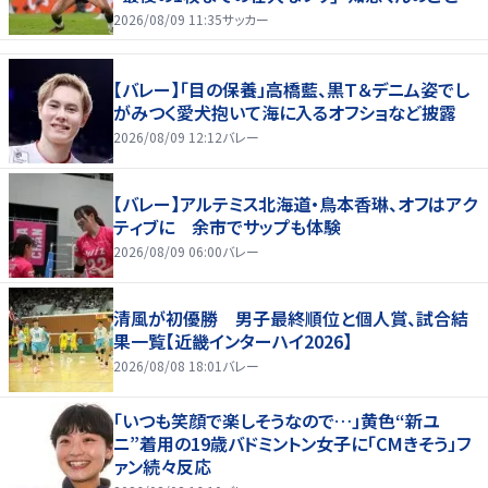
んだけ好きなんよｗ｣
2026/08/09 11:35
サッカー
【バレー】「目の保養」高橋藍、黒Ｔ＆デニム姿でし
がみつく愛犬抱いて海に入るオフショなど披露
2026/08/09 12:12
バレー
【バレー】アルテミス北海道・鳥本香琳、オフはアク
ティブに 余市でサップも体験
2026/08/09 06:00
バレー
清風が初優勝 男子最終順位と個人賞、試合結
果一覧【近畿インターハイ2026】
2026/08/08 18:01
バレー
「いつも笑顔で楽しそうなので…」黄色“新ユ
ニ”着用の19歳バドミントン女子に「CMきそう」フ
ァン続々反応