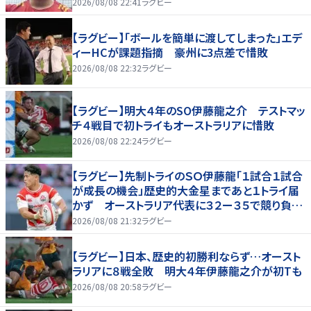
敗、オーストラリアに歴史的金星ならず
2026/08/08 22:41
ラグビー
【ラグビー】「ボールを簡単に渡してしまった」エデ
ィーHCが課題指摘 豪州に3点差で惜敗
2026/08/08 22:32
ラグビー
【ラグビー】明大４年のSO伊藤龍之介 テストマッ
チ４戦目で初トライもオーストラリアに惜敗
2026/08/08 22:24
ラグビー
【ラグビー】先制トライのＳＯ伊藤龍「１試合１試合
が成長の機会」歴史的大金星まであと１トライ届
かず オーストラリア代表に３２ー３５で競り負け
る
2026/08/08 21:32
ラグビー
【ラグビー】日本、歴史的初勝利ならず…オースト
ラリアに８戦全敗 明大４年伊藤龍之介が初Tも
2026/08/08 20:58
ラグビー