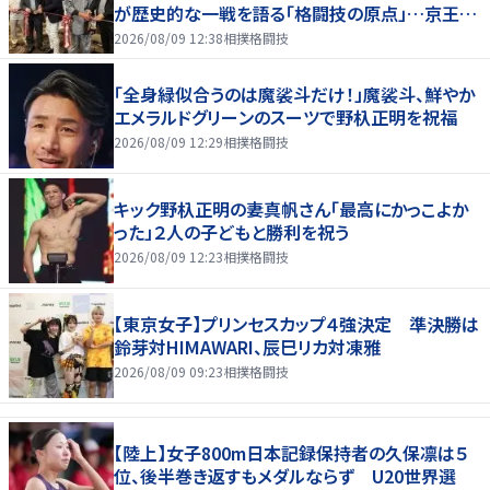
が歴史的な一戦を語る「格闘技の原点」…京王プ
ラザホテルで３１日まで
2026/08/09 12:38
相撲格闘技
「全身緑似合うのは魔裟斗だけ！」魔裟斗、鮮やか
エメラルドグリーンのスーツで野杁正明を祝福
2026/08/09 12:29
相撲格闘技
キック野杁正明の妻真帆さん「最高にかっこよか
った」２人の子どもと勝利を祝う
2026/08/09 12:23
相撲格闘技
【東京女子】プリンセスカップ４強決定 準決勝は
鈴芽対HIMAWARI、辰巳リカ対凍雅
2026/08/09 09:23
相撲格闘技
【陸上】女子800m日本記録保持者の久保凛は５
位、後半巻き返すもメダルならず U20世界選