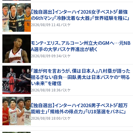
【独自選出】インターハイ2026女子ベスト5「最強
の6thマン」「冷静沈着な大器」「世界経験を糧に」
2026/08/09 11:41
バスケ
モンテ・エリス、アルコーン州立大のGMへ…元NB
A選手の大学バスケ界進出が続く
2026/08/09 09:34
バスケ
「誰が何を言おうが、僕は日本人」八村塁が語った
揺るぎない自負…田臥勇太は日本バスケの“明る
い未来”を確信
2026/08/08 18:36
バスケ
【独自選出】インターハイ2026男子ベスト5「超万
能戦士」「規格外の得点力」「U18落選をバネに」
2026/08/08 18:00
バスケ