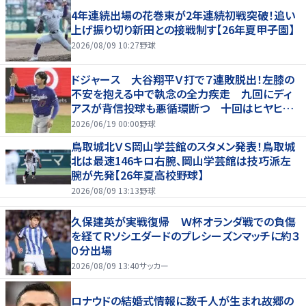
4年連続出場の花巻東が2年連続初戦突破！追い
上げ振り切り新田との接戦制す【26年夏甲子園】
2026/08/09 10:27
野球
ドジャース 大谷翔平Ｖ打で７連敗脱出！左膝の
不安を抱える中で執念の全力疾走 九回にディ
アスが背信投球も悪循環断つ 十回はヒヤヒヤ
もリード守る
2026/06/19 00:00
野球
鳥取城北ＶＳ岡山学芸館のスタメン発表！鳥取城
北は最速146キロ右腕、岡山学芸館は技巧派左
腕が先発【26年夏高校野球】
2026/08/09 13:13
野球
久保建英が実戦復帰 Ｗ杯オランダ戦での負傷
を経てＲソシエダードのプレシーズンマッチに約３
０分出場
2026/08/09 13:40
サッカー
ロナウドの結婚式情報に数千人が生まれ故郷の