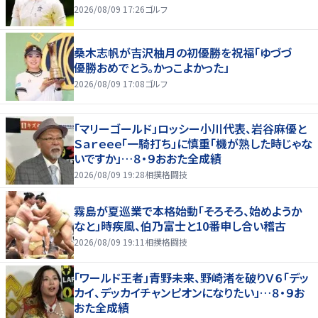
2026/08/09 17:26
ゴルフ
桑木志帆が吉沢柚月の初優勝を祝福「ゆづづ
優勝おめでとう。かっこよかった」
2026/08/09 17:08
ゴルフ
「マリーゴールド」ロッシー小川代表、岩谷麻優と
Ｓａｒｅｅｅ「一騎打ち」に慎重「機が熟した時じゃな
いですか」…８・９おおた全成績
2026/08/09 19:28
相撲格闘技
霧島が夏巡業で本格始動「そろそろ、始めようか
なと」時疾風、伯乃富士と10番申し合い稽古
2026/08/09 19:11
相撲格闘技
「ワールド王者」青野未来、野崎渚を破りＶ６「デッ
カイ、デッカイチャンピオンになりたい」…８・９お
おた全成績