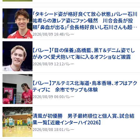
「タキシード姿が格好良くて放心状態」バレー石川
祐希らの激レア姿にファン騒然 川合会長が投
稿「鼻血が出る」「会長格好良いし石川さんも超格
好いい」
2026/08/09 16:48
バレー
【バレー】「目の保養」高橋藍、黒Ｔ＆デニム姿でし
がみつく愛犬抱いて海に入るオフショなど披露
2026/08/09 12:12
バレー
【バレー】アルテミス北海道・鳥本香琳、オフはアク
ティブに 余市でサップも体験
2026/08/09 06:00
バレー
清風が初優勝 男子最終順位と個人賞、試合結
果一覧【近畿インターハイ2026】
2026/08/08 18:01
バレー