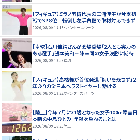
【フィギュア】ミラノ五輪代表の三浦佳生が今季初
戦でSP８位 転倒し左手負傷で取材対応できず
2026/08/09 19:13
ウィンタースポーツ
【卓球】石川佳純さんが会場登場「2人とも実力の
ある選手」張本美和－陳幸同の女子決勝に期待
2026/08/09 18:59
卓球
【フィギュア】高橋舞が首位発進「悔いを残さず」２
年ぶりの全日本へラストイヤーに懸ける
2026/08/09 18:22
ウィンタースポーツ
【陸上】今年７月に31歳となった女子100m障害日
本新の中島ひとみ「年齢を重ねることは…」
2026/08/09 16:29
陸上