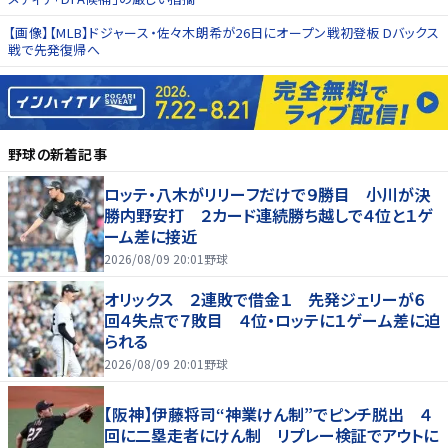
【画像】【MLB】ドジャース・佐々木朗希が26日にオープン戦初登板 Dバックス
戦で先発復帰へ
野球
の新着記事
ロッテ・八木がリリーフだけで９勝目 小川が決
勝内野安打 ２カード連続勝ち越しで４位と１ゲ
ーム差に接近
2026/08/09 20:01
野球
オリックス ２連敗で借金１ 先発ジェリーが６
回４失点で７敗目 ４位・ロッテに１ゲーム差に迫
られる
2026/08/09 20:01
野球
【阪神】伊藤将司“神業けん制”でピンチ脱出 ４
回に二塁走者にけん制 リプレー検証でアウトに