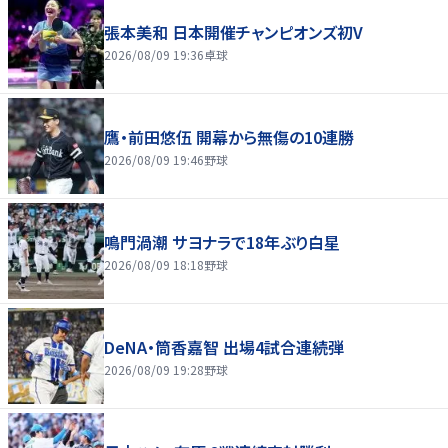
張本美和 日本開催チャンピオンズ初V
2026/08/09 19:36
卓球
鷹・前田悠伍 開幕から無傷の10連勝
2026/08/09 19:46
野球
鳴門渦潮 サヨナラで18年ぶり白星
2026/08/09 18:18
野球
DeNA・筒香嘉智 出場4試合連続弾
2026/08/09 19:28
野球