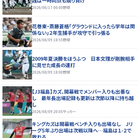
践は一時同点も競り負け
2026/06/17 00:00
野球
花巻東・斎藤蒼梧「グラウンドに入ったら学年は関
係ない」２年生捕手が攻守で引っ張る
2026/08/09 18:55
野球
2009年夏決勝をほうふつ 日本文理が剛腕相手
に見せた成長の連打
2026/08/09 18:00
野球
【J3福島】カズ、開幕戦でメンバー入りも出番な
し 最年長出場記録も更新は次節以降に持ち越
し
2026/08/09 20:05
サッカー
キングカズは開幕戦ベンチ入りも出場なし Ｊリ
ーグ５年ぶり出場は次戦以降へ…福島は１-２で
敗れる