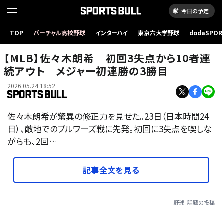
今日の予定
TOP
バーチャル高校野球
インターハイ
東京六大学野球
dodaSPO
佐々木朗希インスタグラム(@rokisasaki)より
（新しいタブ
【MLB】佐々木朗希 初回3失点から10者連
続アウト メジャー初連勝の3勝目
2026.05.24 18:52
佐々木朗希が驚異の修正力を見せた。23日（日本時間24
日）、敵地でのブルワーズ戦に先発。初回に3失点を喫しな
がらも、2回…
記事全文を見る
野球
話題の投稿