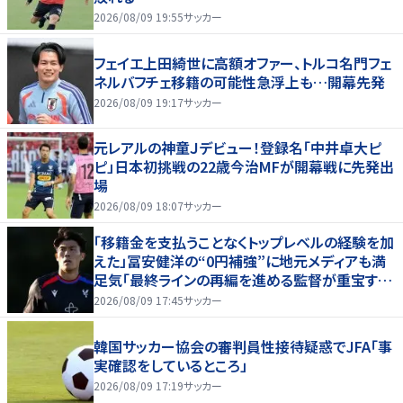
2026/08/09 19:55
サッカー
フェイエ上田綺世に高額オファー、トルコ名門フェ
ネルバフチェ移籍の可能性急浮上も…開幕先発
2026/08/09 19:17
サッカー
元レアルの神童Ｊデビュー！登録名「中井卓大ピ
ピ」日本初挑戦の22歳今治MFが開幕戦に先発出
場
2026/08/09 18:07
サッカー
「移籍金を支払うことなくトップレベルの経験を加
えた」冨安健洋の“0円補強”に地元メディアも満
足気「最終ラインの再編を進める監督が重宝する
柔軟性を備えている」
2026/08/09 17:45
サッカー
韓国サッカー協会の審判員性接待疑惑でJFA「事
実確認をしているところ」
2026/08/09 17:19
サッカー