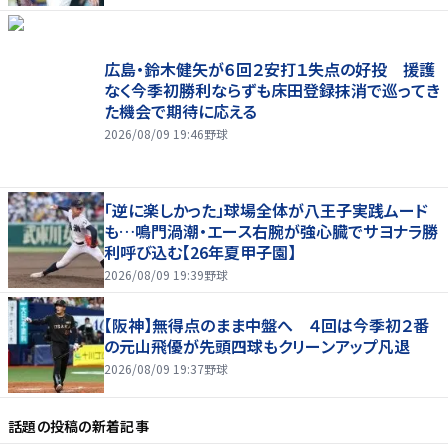
広島・鈴木健矢が６回２安打１失点の好投 援護
なく今季初勝利ならずも床田登録抹消で巡ってき
た機会で期待に応える
2026/08/09 19:46
野球
「逆に楽しかった」球場全体が八王子実践ムード
も…鳴門渦潮・エース右腕が強心臓でサヨナラ勝
利呼び込む【26年夏甲子園】
2026/08/09 19:39
野球
【阪神】無得点のまま中盤へ ４回は今季初２番
の元山飛優が先頭四球もクリーンアップ凡退
2026/08/09 19:37
野球
話題の投稿
の新着記事