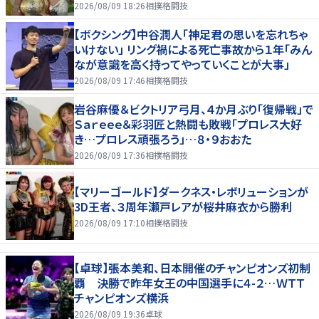
2026/08/09 18:26
相撲格闘技
【ボクシング】中谷潤人「神足君の思いを忘れちゃ
いけない」 リング禍による死亡事故から１年「みん
なが意識を高く持ってやっていくことが大事」
2026/08/09 17:46
相撲格闘技
岩谷麻優＆ビクトリア弓月、４か月ぶり「復帰戦」で
Ｓａｒｅｅｅ＆彩羽匠と熱闘も敗戦「プロレス大好
き…プロレス頑張ろう」…８・９おおた
2026/08/09 17:36
相撲格闘技
【マリーゴールド】ダークネス・レボリューションが
3D王者、３周年瀬戸レアが桜井麻衣から勝利
2026/08/09 17:10
相撲格闘技
【卓球】張本美和、日本開催のチャンピオンズ初制
覇 決勝で昨年女王の中国選手に４-２…ＷＴＴ
チャンピオンズ横浜
2026/08/09 19:36
卓球