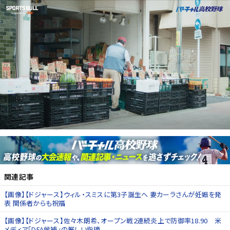
関連記事
【画像】【ドジャース】ウィル・スミスに第3子誕生へ 妻カーラさんが妊娠を発
表 関係者からも祝福
【画像】【ドジャース】佐々木朗希、オープン戦2連続炎上で防御率18.90 米
メディア「DFA候補」の厳しい指摘