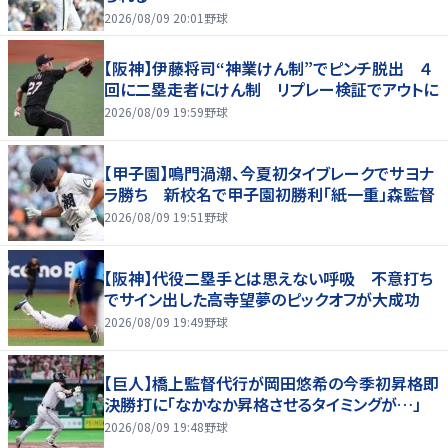
2026/08/09 20:01
野球
【阪神】伊藤将司“神業けん制”でピンチ脱出 ４
回に二塁走者にけん制 リプレー検証でアウトに
2026/08/09 19:59
野球
【甲子園】鳴門渦潮、今夏初タイブレークでサヨナ
ラ勝ち 新校名で甲子園初勝利「紙一重」森監督
2026/08/09 19:51
野球
【阪神】代役二塁手とは思えない呼吸 不意打ち
でサイン出した高寺望夢のピックオフが大成功
2026/08/09 19:49
野球
【巨人】橋上監督代行が岡田悠希の今季初昇格即
決勝打に「なかなか昇格させるタイミングが…」
2026/08/09 19:48
野球