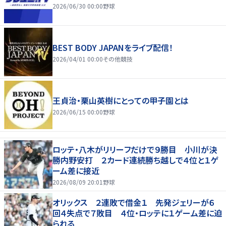
2026/06/30 00:00
野球
BEST BODY JAPANをライブ配信！
2026/04/01 00:00
その他競技
王貞治・栗山英樹にとっての甲子園とは
2026/06/15 00:00
野球
ロッテ・八木がリリーフだけで９勝目 小川が決
勝内野安打 ２カード連続勝ち越しで４位と１ゲ
ーム差に接近
2026/08/09 20:01
野球
オリックス ２連敗で借金１ 先発ジェリーが６
回４失点で７敗目 ４位・ロッテに１ゲーム差に迫
られる