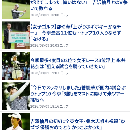
が出てしまった。悔いはない」 吉沢柚月とのＶ争
いで敗れる
2026/08/09 20:06
ゴルフ
【女子ゴルフ】都玲華「上がりボギボギーかなチ
ー」 今季最高１１位も…トップ１０入りならず
「なける」
2026/08/09 20:03
ゴルフ
今季最多4度目の2位で女王レース3位浮上 永井
花奈は「狙える試合を勝っていきたい」
2026/08/09 19:03
ゴルフ
「今日でスッキリしました」菅楓華が国内4試合ぶ
りトップ10 今季「3勝」をマストに掲げて米ツアー
挑戦へ
2026/08/09 18:16
ゴルフ
吉澤柚月の初Vに全英女王・桑木志帆も祝福「ゆ
づづ 優勝おめでとう かっこよかった」