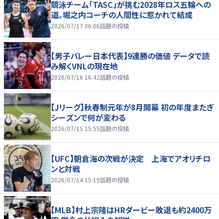
競泳チーム「TASC」が挑む2028年ロス五輪への
道。堀之内コーチの人間性に惹かれて結成
2026/07/17 06:06
話題の投稿
【男子バレー日本代表】9連勝の価値 データで読
み解くVNLの現在地
2026/07/16 16:42
話題の投稿
【Jリーグ】秋春制元年が8月開幕 初の年度またぎ
シーズンで何が変わる
2026/07/15 15:55
話題の投稿
【UFC】朝倉海の次戦が決定 上海でアオリチロ
ンと対戦
2026/07/14 15:19
話題の投稿
【MLB】村上宗隆はHRダービー敗退も約2400万