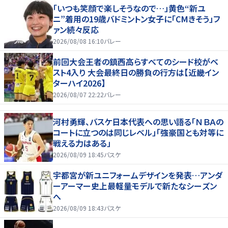
「いつも笑顔で楽しそうなので…」黄色“新ユ
ニ”着用の19歳バドミントン女子に「CMきそう」フ
ァン続々反応
2026/08/08 16:10
バレー
前回大会王者の鎮西高らすべてのシード校がベ
スト4入り 大会最終日の勝負の行方は【近畿イン
ターハイ2026】
2026/08/07 22:22
バレー
河村勇輝、バスケ日本代表への思い語る「ＮＢＡの
コートに立つのは同じレベル」「強豪国とも対等に
戦える力はある」
2026/08/09 18:45
バスケ
宇都宮が新ユニフォームデザインを発表…アンダ
ーアーマー史上最軽量モデルで新たなシーズン
へ
2026/08/09 18:43
バスケ