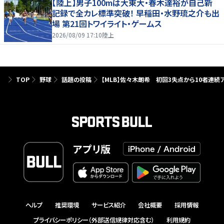
【陸上】男子100mは大東大・春木達裕が自己新
記録で全カレ標準突破！ 早稲田・水野琉之介も出
場 第21回トワイライト・ゲームス
2026/08/09 17:10
陸上
TOP
野球
話題の投稿
【MLB】佐々木朗希 初回3失点から10者連続
アプリ版
ヘルプ
推奨環境
サービス紹介
会社概要
採用情報
プライバシーポリシー（外部送信規律対応含む）
利用規約