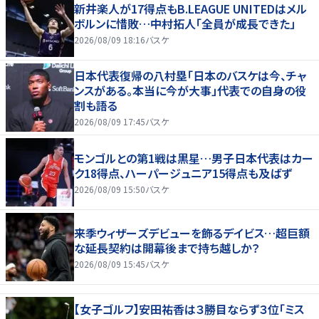
新井楽人が17得点もB.LEAGUE UNITEDはメル
ボルンに惜敗…中村拓人「全員が成長できた」
2026/08/09 18:16
バスケ
日本代表復帰の八村塁「日本のバスケは今、チャ
ンスがある。本当に今が大事」代表での自身の役
割も語る
2026/08/09 17:45
バスケ
モンゴルとの第1戦は黒星…男子日本代表はカー
ク18得点、ハーパージュニア15得点も及ばず
2026/08/09 15:50
バスケ
来季ウィザーズデビューを飾るデイビス…超巨額
な延長契約は開幕後まで持ち越しか？
2026/08/09 15:45
バスケ
【女子ゴルフ】安田祐香は３勝目ならず３位「ミス