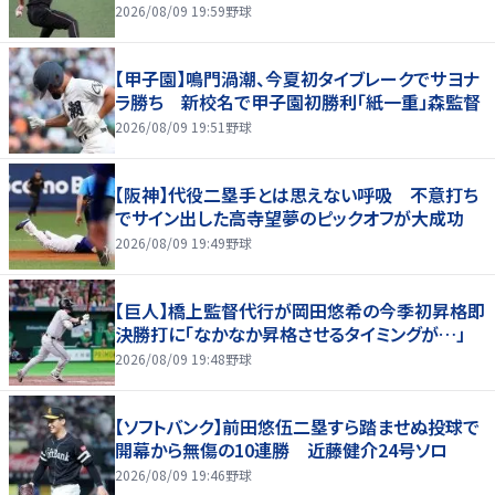
2026/08/09 19:59
野球
【甲子園】鳴門渦潮、今夏初タイブレークでサヨナ
ラ勝ち 新校名で甲子園初勝利「紙一重」森監督
2026/08/09 19:51
野球
【阪神】代役二塁手とは思えない呼吸 不意打ち
でサイン出した高寺望夢のピックオフが大成功
2026/08/09 19:49
野球
【巨人】橋上監督代行が岡田悠希の今季初昇格即
決勝打に「なかなか昇格させるタイミングが…」
2026/08/09 19:48
野球
【ソフトバンク】前田悠伍二塁すら踏ませぬ投球で
開幕から無傷の10連勝 近藤健介24号ソロ
2026/08/09 19:46
野球