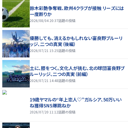
鈴木彩艶争奪戦、欧州4クラブが接触 リーズには
一度断りか
2026/08/04 20:37
話題の投稿
優勝しても、消えるかもしれない――富良野ブルーリ
ッジ、二つの真実（後編）
2026/07/21 15:25
話題の投稿
土に、膝をつく。文化人が挑む、北の球団――富良野ブ
ルーリッジ、二つの真実（前編）
2026/07/21 14:48
話題の投稿
19歳ヤマルの“年上恋人♡”ガルシア、50万いい
ね獲得SNS爆跳ねか
2026/07/20 11:12
話題の投稿