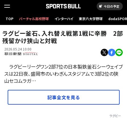
今日の予定
前半8分、日本製鉄釜石シーウェイブスのフッカー・西林勇登選手が飛び込んでトライ=2026
TOP
バーチャル高校野球
インターハイ
東京六大学野球
dodaSPO
年5月22日午後7時8分、盛岡市、東野真和撮影
（新しいタブ
ラグビー釜石、入れ替え戦第1戦に辛勝 2部
残留かけ狭山と対戦
2026.05.24 10:00
ラグビーリーグワン2部7位の日本製鉄釜石シーウェイブ
スは22日夜、盛岡市のいわぎんスタジアムで3部2位の狭
山セコムラガ…
記事全文を見る
ラグビー