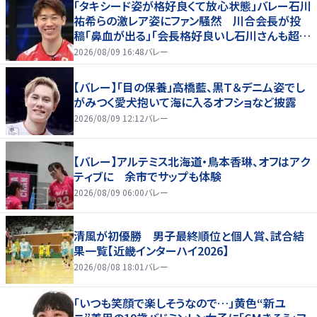
「タキシード姿が格好良くて放心状態」バレー石川
祐希らの激レア姿にファン騒然 川合会長が投
稿「鼻血が出る」「会長格好良いし石川さんも超格
好いい」
2026/08/09 16:48
バレー
【バレー】「目の保養」高橋藍、黒Ｔ＆デニム姿でし
がみつく愛犬抱いて海に入るオフショなど披露
2026/08/09 12:12
バレー
【バレー】アルテミス北海道・鳥本香琳、オフはアク
ティブに 余市でサップも体験
2026/08/09 06:00
バレー
清風が初優勝 男子最終順位と個人賞、試合結
果一覧【近畿インターハイ2026】
2026/08/08 18:01
バレー
「いつも笑顔で楽しそうなので…」黄色“新ユ