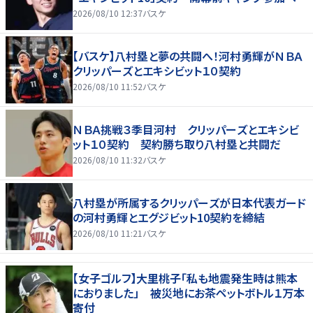
2026/08/10 12:37
バスケ
【バスケ】八村塁と夢の共闘へ！河村勇輝がＮＢＡ
クリッパーズとエキシビット１０契約
2026/08/10 11:52
バスケ
ＮＢＡ挑戦３季目河村 クリッパーズとエキシビ
ット１０契約 契約勝ち取り八村塁と共闘だ
2026/08/10 11:32
バスケ
八村塁が所属するクリッパーズが日本代表ガード
の河村勇輝とエグジビット10契約を締結
2026/08/10 11:21
バスケ
【女子ゴルフ】大里桃子「私も地震発生時は熊本
におりました」 被災地にお茶ペットボトル１万本
寄付