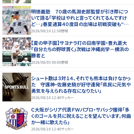
明徳義塾 ７０歳の馬淵史郎監督が引き際につ
いて語る「学校はやれと言ってくれてるんですけ
ど…」春夏通算４０度目の出場は初戦突破も“馬
淵節”炸裂
2026/08/10 11:58
野球
【夏の甲子園】サヨナラ打の日南学園・豊丸蒼大
「自分たちの野球貫く」次戦は沖縄尚学－横浜の
勝者と
2026/08/05 00:00
野球
シュート数は３対１４、それでも熊本は負けなかっ
た 守護神・佐藤史騎が好守連発「県民に元気や
勇気を与えられる存在になりたい」
2026/08/10 12:40
サッカー
Ｃ大阪がシリア代表ＦＷパブロ・サバック獲得「多
くのゴールを共に祝えることを望んでいます。何曲
か一緒に歌えたら」
2026/08/10 12:40
サッカー