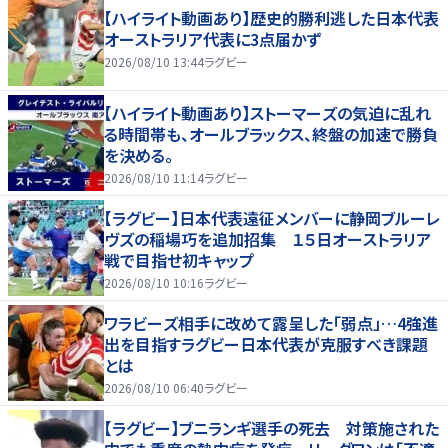
【ハイライト動画あり】歴史的勝利逃した日本代表
オーストラリア代表に3点届かず
2026/08/10 13:44
ラグビー
【ハイライト動画あり】ストーマーズの気迫に乱れ
る時間帯も、オールブラックス、終盤の加速で勝負
を決める。
2026/08/10 11:14
ラグビー
【ラグビー】日本代表遠征メンバーに静岡ブルーレ
ヴズの稲場巧を追加招集 １５日オーストラリア
戦で目指せ初キャップ
2026/08/10 10:16
ラグビー
ワラビーズ相手に改めて露呈した「弱点」…4強進
出を目指すラグビー日本代表が克服すべき課題
とは
2026/08/10 06:40
ラグビー
【ラグビー】ブニランギ選手の死去 対策施された