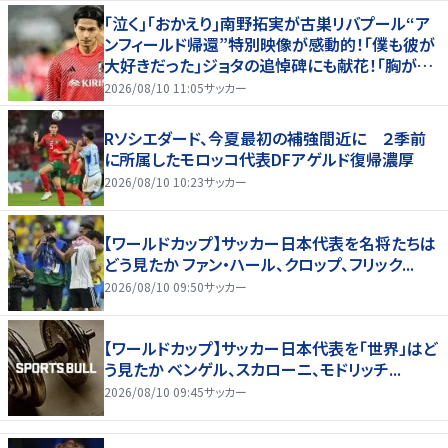
｢泣く｣｢おかえり｣南野拓実が古巣リバプール“ア
ンフィールド帰還”特別映像が感動的！｢僕も彼が
大好きだった｣ジョタの追悼碑にも献花！｢胸が熱
くなります…｣
2026/08/10 11:05
サッカー
Rソシエダード、今夏最初の補強間近に ２季前
に所属したモロッコ代表DFアゲルド復帰濃厚
2026/08/10 10:23
サッカー
【ワールドカップ】サッカー日本代表を名将たちは
どう見たか ファン・ハール、クロップ、フリック...
2026/08/10 09:50
サッカー
【ワールドカップ】サッカー日本代表を「世界」はど
う見たか ベンゲル、スカローニ、モドリッチ...
2026/08/10 09:45
サッカー