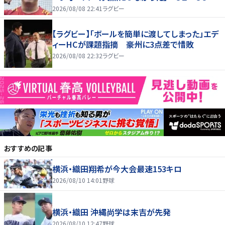
敗、オーストラリアに歴史的金星ならず
2026/08/08 22:41
ラグビー
【ラグビー】「ボールを簡単に渡してしまった」エデ
ィーHCが課題指摘 豪州に3点差で惜敗
2026/08/08 22:32
ラグビー
おすすめの記事
横浜・織田翔希が今大会最速153キロ
2026/08/10 14:01
野球
横浜・織田 沖縄尚学は末吉が先発
2026/08/10 12:47
野球