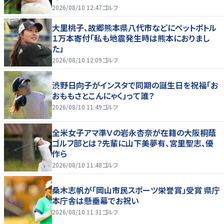
2026/08/10 12:47
ゴルフ
大里桃子、故郷熊本県八代市などにペットボトル
１万本寄付「私も地震発生時は熊本におりまし
た」
2026/08/10 12:09
ゴルフ
渋野日向子がインスタで同期の誕生日を祝福「お
おももさとこんにゃく」って誰？
2026/08/10 11:49
ゴルフ
全米女子アマ準Ｖの岩永杏奈が在籍の大阪桐蔭
ゴルフ部とは？先輩に山下美夢有、宮里聖志、優
作ら
2026/08/10 11:48
ゴルフ
桑木志帆が「岡山市民スポーツ栄誉賞」受賞 県庁
本庁舎は懸垂幕でお祝い
2026/08/10 11:31
ゴルフ