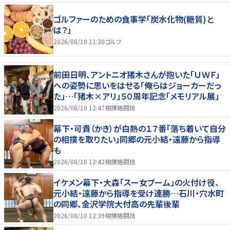
ゴルファーのための食事学「炭水化物(糖質)と
は？」
2026/08/10 11:30
ゴルフ
前田日明、アントニオ猪木さんが抱いた「ＵＷＦ」
への姿勢に思いをはせる「俺らはジョーカーだっ
た」…「猪木×アリ」５０周年記念「メモリアル展」
2026/08/10 12:47
相撲格闘技
幕下・可貴（かき）が白熱の１７番「落ち着いて自分
の相撲を取りたい」同郷の元小結・遠藤から指導
も
2026/08/10 12:42
相撲格闘技
イケメン幕下・大森「スー女ブーム」の火付け役、
元小結・遠藤から指導を受け連勝…石川・穴水町
の同郷、金沢学院大付高の先輩後輩
2026/08/10 12:39
相撲格闘技