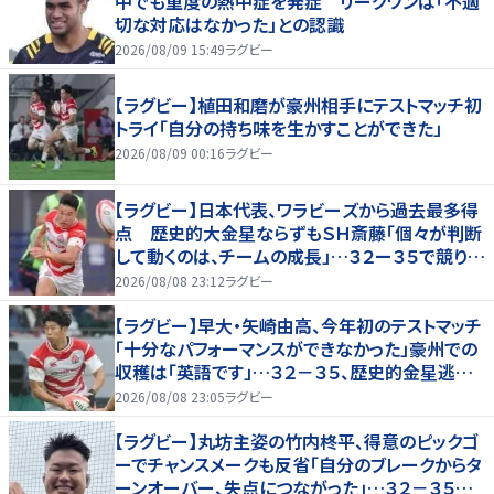
中でも重度の熱中症を発症 リーグワンは「不適
切な対応はなかった」との認識
2026/08/09 15:49
ラグビー
【ラグビー】植田和磨が豪州相手にテストマッチ初
トライ「自分の持ち味を生かすことができた」
2026/08/09 00:16
ラグビー
【ラグビー】日本代表、ワラビーズから過去最多得
点 歴史的大金星ならずもＳＨ斎藤「個々が判断
して動くのは、チームの成長」…３２ー３５で競り負
ける
2026/08/08 23:12
ラグビー
【ラグビー】早大・矢崎由高、今年初のテストマッチ
「十分なパフォーマンスができなかった」豪州での
収穫は「英語です」…３２－３５、歴史的金星逃し
たオーストラリア代表戦はＷＴＢで途中出場
2026/08/08 23:05
ラグビー
【ラグビー】丸坊主姿の竹内柊平、得意のピックゴ
ーでチャンスメークも反省「自分のブレークからタ
ーンオーバー、失点につながった」…３２－３５惜