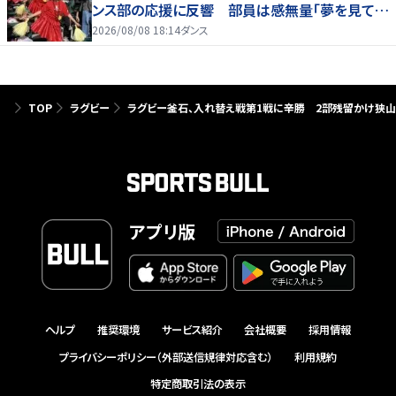
ンス部の応援に反響 部員は感無量「夢を見てい
るよう」
2026/08/08 18:14
ダンス
TOP
ラグビー
ラグビー釜石、入れ替え戦第1戦に辛勝 2部残留かけ狭
アプリ版
ヘルプ
推奨環境
サービス紹介
会社概要
採用情報
プライバシーポリシー（外部送信規律対応含む）
利用規約
特定商取引法の表示