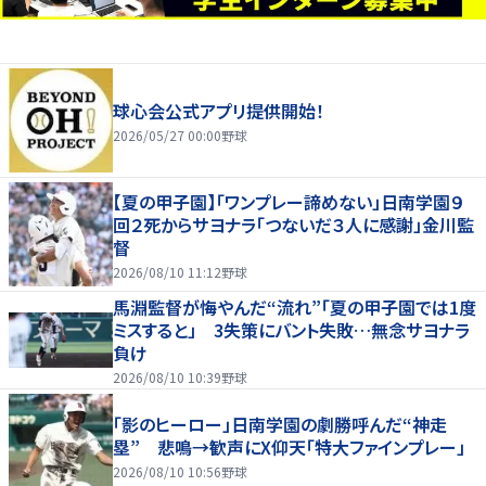
球心会公式アプリ提供開始！
2026/05/27 00:00
野球
【夏の甲子園】「ワンプレー諦めない」日南学園９
回２死からサヨナラ「つないだ３人に感謝」金川監
督
2026/08/10 11:12
野球
馬淵監督が悔やんだ“流れ”「夏の甲子園では1度
ミスすると」 3失策にバント失敗…無念サヨナラ
負け
2026/08/10 10:39
野球
「影のヒーロー」日南学園の劇勝呼んだ“神走
塁” 悲鳴→歓声にX仰天「特大ファインプレー」
2026/08/10 10:56
野球