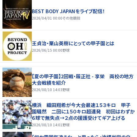
BEST BODY JAPANをライブ配信！
2026/04/01 00:00
その他競技
王貞治・栗山英樹にとっての甲子園とは
2026/06/15 00:00
野球
【夏の甲子園】2回戦・履正社 - 享栄 両校の地方
大会戦績を紹介
2026/08/10 14:03
野球
横浜 織田翔希が今大会最速１５３キロ 甲子
園騒然 二回に１５０キロ超連発 初回はわずか
６球で無失点→２点の援護受けてギア上げる
2026/08/10 14:01
野球