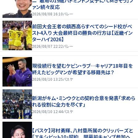
ニ”着用の19歳バドミントン女子に「CMきそう」フ
ァン続々反応
2026/08/08 16:10
バレー
前回大会王者の鎮西高らすべてのシード校がベ
スト4入り 大会最終日の勝負の行方は【近畿イン
ターハイ2026】
2026/08/07 22:22
バレー
現役続行を望むケビン・ラブ…キャリア18年目を
終えたビッグマンが希望する移籍先は？
2026/08/10 13:25
バスケ
新潟がキム・ミンウクとの契約合意を発表「求めら
れる役割に全力を尽くす」
2026/08/10 12:44
バスケ
【バスケ】河村勇輝、八村塁所属のクリッパーズと
「エキシビット10」契約 開幕前キャンプ参加へ