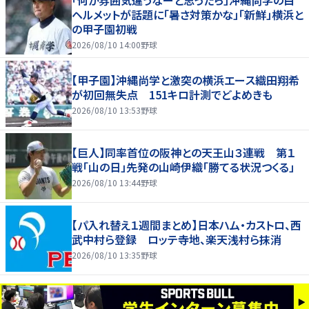
「何か雰囲気違うなーと思ったら」沖縄尚学の白
ヘルメットが話題に「暑さ対策かな」「新鮮」横浜と
の甲子園初戦
2026/08/10 14:00
野球
【甲子園】沖縄尚学と激突の横浜エース織田翔希
が初回無失点 151キロ計測でどよめきも
2026/08/10 13:53
野球
【巨人】同率首位の阪神との天王山３連戦 第１
戦「山の日」先発の山崎伊織「勝てる状況つくる」
2026/08/10 13:44
野球
【パ入れ替え１週間まとめ】日本ハム・カストロ、西
武中村ら登録 ロッテ寺地、楽天浅村ら抹消
2026/08/10 13:35
野球