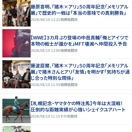
藤原喜明、「猪木×アリ」５０周年記念「メモリアル
展」で歴史的一戦は「本当の意味での真剣勝負」
2026/08/10 12:21
相撲格闘技
【WWE】３カ月ぶり登場の中邑真輔「俺とアイツで
本物の戦士が誰かを」MFT壊滅へ仲間投入予告
2026/08/10 12:06
相撲格闘技
藤波辰爾、「猪木×アリ」５０周年記念「メモリアル
展」で猪木さんとアリ「友情」を明かす「気持ちが通
じ合った特別な関係」
2026/08/10 11:55
相撲格闘技
【札幌記念・ヤマタケの特注馬】今年は大混戦！
圧倒的な距離実績が心強いシェイクユアハート
2026/08/10 11:15
その他競技