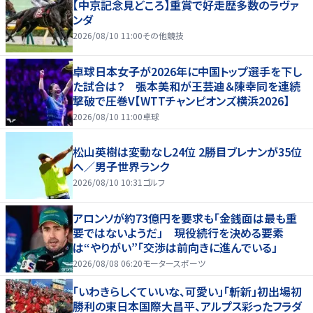
【中京記念見どころ】重賞で好走歴多数のラヴァ
ンダ
2026/08/10 11:00
その他競技
卓球日本女子が2026年に中国トップ選手を下し
た試合は？ 張本美和が王芸迪＆陳幸同を連続
撃破で圧巻V【WTTチャンピオンズ横浜2026】
2026/08/10 11:00
卓球
松山英樹は変動なし24位 2勝目ブレナンが35位
へ／男子世界ランク
2026/08/10 10:31
ゴルフ
アロンソが約73億円を要求も「金銭面は最も重
要ではないようだ」 現役続行を決める要素
は“やりがい”「交渉は前向きに進んでいる」
2026/08/08 06:20
モータースポーツ
「いわきらしくていいな、可愛い」「斬新」初出場初
勝利の東日本国際大昌平、アルプス彩ったフラダ